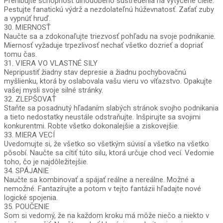
Prehlbujte schopnosť dlhodobého sústredenia na vytýčené ciele.
Pestujte fanatickú výdrž a nezdolateľnú húževnatosť. Zaťať zuby
a vypnúť hruď.
30. MIERNOSŤ
Naučte sa a zdokonaľujte triezvosť pohľadu na svoje podnikanie.
Miernosť vyžaduje trpezlivosť nechať všetko dozrieť a dopriať
tomu čas.
31. VIERA VO VLASTNÉ SILY
Nepripustiť žiadny stav depresie a žiadnu pochybovačnú
myšlienku, ktorá by oslabovala vašu vieru vo víťazstvo. Opakujte
vašej mysli svoje silné stránky.
32. ZLEPŠOVAŤ
Staňte sa posadnutý hľadaním slabých stránok svojho podnikania
a tieto nedostatky neustále odstraňujte. Inšpirujte sa svojimi
konkurentmi. Robte všetko dokonalejšie a ziskovejšie.
33. MIERA VECÍ
Uvedomujte si, že všetko so všetkým súvisí a všetko na všetko
pôsobí. Naučte sa cítiť túto silu, ktorá určuje chod vecí. Vedomie
toho, čo je najdôležitejšie.
34. SPÁJANIE
Naučte sa kombinovať a spájať reálne a nereálne. Možné a
nemožné. Fantazírujte a potom v tejto fantázii hľadajte nové
logické spojenia.
35. POUČENIE
Som si vedomý, že na každom kroku má môže niečo a niekto v