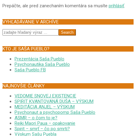
Prepáčte, ale pred zanechaním komentára sa musíte
prihlásiť
.
VYHĽADÁVANIE V ARCHÍVE
Search
KTO JE SAŠA PUEBLO?
Prezentácia Saša Pueblo
Psychonautika Saša Pueblo
Saša Pueblo FB
NAJNOVŠIE ČLÁNKY
VEDOMIE SNOVEJ EXISTENCIE
SPIRIT KVANTOVANÁ DUŠA – VÝSKUM
MEDITÁCIA ANJEL – VÝSKUM
Psychonaut a psychopomp Saša Pueblo
ASMR – o čom to je?
Reiki Maori Paua – opakovanie
Spirit – smrť – čo po smrti?
Výskum Sašu Puebla