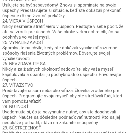
Usilujete sa byť sebavedomý. Znovu si spomínate na svoje
úspechy. Predstavujete si situácie, keď ste dokázali prekonať
úspešne rôzne životné prekážky.
24. VIERA V ÚSPECH
Nikdy nesmiete stratiť vieru v úspech. Pestujte v sebe pocit, že
ste sa zrodili pre úspech. Vaše okolie veľmi dobre cíti, čo sa
odohráva vo vašej mysli.
25. VYNALIEZAVOSŤ
Spomínajte na chvíle, kedy ste dokázali vynaliezať rozumné
spôsoby riešenia životných problémov. Dôverujte svojej
vynaliezavosti.
26. NEVZDÁVAJTE SA
Nikdy a za žiadnych okolností nedovoľte, aby vaša myseľ
kapitulovala a opantali ju pochybnosti o úspechu. Privolávajte
úspech.
27. VÍŤAZSTVO
Predstavujte si sám seba ako víťaza, človeka zrodeného pre
úspech. Programujte svoju myseľ, aby ste stretávali ľudí, ktorí
vám pomôžu víťaziť.
28. NUTNOSŤ
Uvedomujte si, čo je nevyhnutne nutné, aby ste dosahovali
úspech. Naučte sa dôsledne podriaďovať nutnosti. Kto sa jej
nedokáže podriadiť, stáva sa zákonite neúspešný.
29. SÚSTREDENOSŤ