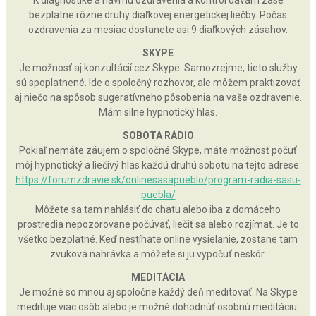
bezplatne rôzne druhy diaľkovej energetickej liečby. Počas
ozdravenia za mesiac dostanete asi 9 diaľkových zásahov.
SKYPE
Je možnosť aj konzultácií cez Skype. Samozrejme, tieto služby
sú spoplatnené. Ide o spoločný rozhovor, ale môžem praktizovať
aj niečo na spôsob sugeratívneho pôsobenia na vaše ozdravenie.
Mám silne hypnotický hlas.
SOBOTA RÁDIO
Pokiaľ nemáte záujem o spoločné Skype, máte možnosť počuť
môj hypnotický a liečivý hlas každú druhú sobotu na tejto adrese:
https://forumzdravie.sk/onlinesasapueblo/program-radia-sasu-
puebla/
Môžete sa tam nahlásiť do chatu alebo iba z domáceho
prostredia nepozorovane počúvať, liečiť sa alebo rozjímať. Je to
všetko bezplatné. Keď nestíhate online vysielanie, zostane tam
zvuková nahrávka a môžete si ju vypočuť neskôr.
MEDITÁCIA
Je možné so mnou aj spoločne každý deň meditovať. Na Skype
medituje viac osôb alebo je možné dohodnúť osobnú meditáciu.