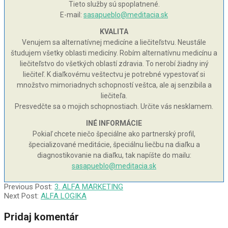
Tieto služby sú spoplatnené.
E-mail:
sasapueblo@meditacia.sk
KVALITA
Venujem sa alternatívnej medicíne a liečiteľstvu. Neustále
študujem všetky oblasti medicíny. Robím alternatívnu medicínu a
liečiteľstvo do všetkých oblastí zdravia. To nerobí žiadny iný
liečiteľ. K diaľkovému veštectvu je potrebné vypestovať si
množstvo mimoriadnych schopností veštca, ale aj senzibila a
liečiteľa.
Presvedčte sa o mojich schopnostiach. Určite vás nesklamem.
INÉ INFORMÁCIE
Pokiaľ chcete niečo špeciálne ako partnerský profil,
špecializované meditácie, špeciálnu liečbu na diaľku a
diagnostikovanie na diaľku, tak napíšte do mailu:
sasapueblo@meditacia.sk
2000-
Previous Post:
3. ALFA MARKETING
12-
Next Post:
ALFA LOGIKA
02
Pridaj komentár