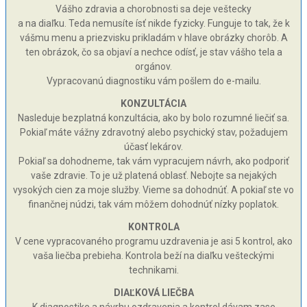
Vášho zdravia a chorobnosti sa deje veštecky
a na diaľku. Teda nemusíte ísť nikde fyzicky. Funguje to tak, že k
vášmu menu a priezvisku prikladám v hlave obrázky chorôb. A
ten obrázok, čo sa objaví a nechce odísť, je stav vášho tela a
orgánov.
Vypracovanú diagnostiku vám pošlem do e-mailu.
KONZULTÁCIA
Nasleduje bezplatná konzultácia, ako by bolo rozumné liečiť sa.
Pokiaľ máte vážny zdravotný alebo psychický stav, požadujem
účasť lekárov.
Pokiaľ sa dohodneme, tak vám vypracujem návrh, ako podporiť
vaše zdravie. To je už platená oblasť. Nebojte sa nejakých
vysokých cien za moje služby. Vieme sa dohodnúť. A pokiaľ ste vo
finančnej núdzi, tak vám môžem dohodnúť nízky poplatok.
KONTROLA
V cene vypracovaného programu uzdravenia je asi 5 kontrol, ako
vaša liečba prebieha. Kontrola beží na diaľku vešteckými
technikami.
DIAĽKOVÁ LIEČBA
K diagnostike a návrhu ozdravenia a kontrol dávam zase