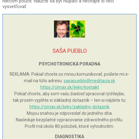
niečom poučiť. Naučte sa byť hlupáci a nechajte si veci
vysvetľovať.
SAŠA PUEBLO
PSYCHOTRONICKÁ PORADNA
REKLAMA: Pokiaľ chcete so mnou komunikovať, pošlete mi e-
mail na túto adresu:
sasapueblo@meditacia.sk
https://cimax.sk/lieky/kontakt
Pokiaľ chcete, aby som vašu žiadosť spracoval rýchlejšie,
tak prosím vyplňte si základný dotazník – ten si nájdete tu:
https://cimax.sk/lieky/zakladny-dotaznik
Mojou snahou je odpovedať do jedného dňa.
Nasleduje bezplatné vypracovanie zdravotného profilu.
Profil má okolo 80 položiek, ktoré vyhodnotím.
DIAGNOSTIKA