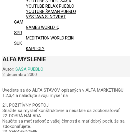
YOUTUBE ŠTÚDIO SAŠA
YOUTUBE RELAX PUEBLO
YOUTUBE ŠAMAN PUEBLO
VÝSTAVA SLNOVRAT
GAM
GAMES WORLD IQ
SPR
MEDITATION WORLD REIKI
SUK
KAPITOLY
ALFA MYSLENIE
Autor:
SAŠA PUEBLO
2. decembra 2000
Uvediete sa do ALFA STAVOV opísaných v ALFA MARKETINGU
1,2,3,4 a nalaďujte svoju myseľ na:
21. POZITÍVNY POSTOJ
Snažíte sa myslieť konštruktívne a neustále sa zdokonaľovať.
22. DOBRÁ NÁLADA
Naučíte sa mať radosť z vašej činnosti a mať dobrý pocit, že sa
zdokonaľujete.
23. SEBAVEDOMIE