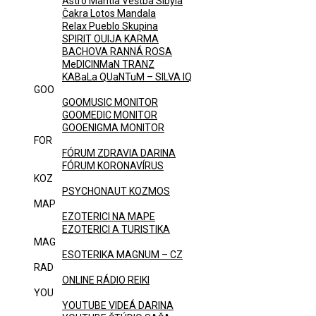
Astro Mantia Veštba Sibyla
Čakra Lotos Mandala
Relax Pueblo Skupina
SPIRIT OUIJA KARMA
BACHOVA RANNÁ ROSA
MeDICINMaN TRANZ
KABaLa QUaNTuM – SILVA IQ
GOO
GOOMUSIC MONITOR
GOOMEDIC MONITOR
GOOENIGMA MONITOR
FOR
FÓRUM ZDRAVIA DARINA
FÓRUM KORONAVÍRUS
KOZ
PSYCHONAUT KOZMOS
MAP
EZOTERICI NA MAPE
EZOTERICI A TURISTIKA
MAG
ESOTERIKA MAGNUM – CZ
RAD
ONLINE RÁDIO REIKI
YOU
YOUTUBE VIDEÁ DARINA