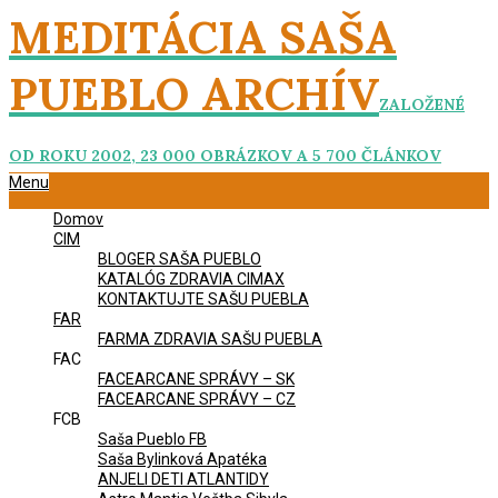
Skip
MEDITÁCIA SAŠA
to
content
PUEBLO ARCHÍV
ZALOŽENÉ
OD ROKU 2002, 23 000 OBRÁZKOV A 5 700 ČLÁNKOV
Primary
Menu
Navigation
Domov
Menu
CIM
BLOGER SAŠA PUEBLO
KATALÓG ZDRAVIA CIMAX
KONTAKTUJTE SAŠU PUEBLA
FAR
FARMA ZDRAVIA SAŠU PUEBLA
FAC
FACEARCANE SPRÁVY – SK
FACEARCANE SPRÁVY – CZ
FCB
Saša Pueblo FB
Saša Bylinková Apatéka
ANJELI DETI ATLANTIDY