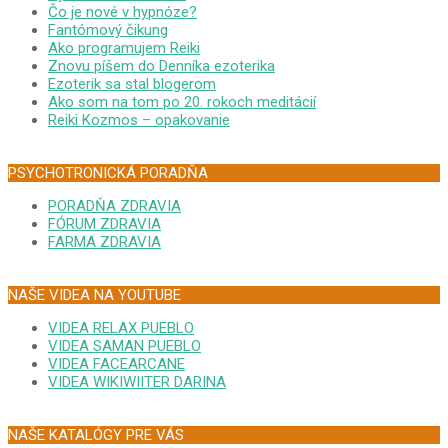
Čo je nové v hypnóze?
Fantómový čikung
Ako programujem Reiki
Znovu píšem do Denníka ezoterika
Ezoterik sa stal blogerom
Ako som na tom po 20. rokoch meditácií
Reiki Kozmos – opakovanie
PSYCHOTRONICKÁ PORADŇA
PORADŇA ZDRAVIA
FÓRUM ZDRAVIA
FARMA ZDRAVIA
NAŠE VIDEA NA YOUTUBE
VIDEA RELAX PUEBLO
VIDEA SAMAN PUEBLO
VIDEA FACEARCANE
VIDEA WIKIWIITER DARINA
NAŠE KATALÓGY PRE VÁS