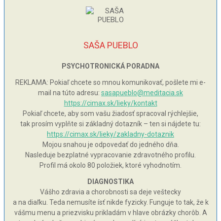
SAŠA PUEBLO
PSYCHOTRONICKÁ PORADNA
REKLAMA: Pokiaľ chcete so mnou komunikovať, pošlete mi e-
mail na túto adresu:
sasapueblo@meditacia.sk
https://cimax.sk/lieky/kontakt
Pokiaľ chcete, aby som vašu žiadosť spracoval rýchlejšie,
tak prosím vyplňte si základný dotazník – ten si nájdete tu:
https://cimax.sk/lieky/zakladny-dotaznik
Mojou snahou je odpovedať do jedného dňa.
Nasleduje bezplatné vypracovanie zdravotného profilu.
Profil má okolo 80 položiek, ktoré vyhodnotím.
DIAGNOSTIKA
Vášho zdravia a chorobnosti sa deje veštecky
a na diaľku. Teda nemusíte ísť nikde fyzicky. Funguje to tak, že k
vášmu menu a priezvisku prikladám v hlave obrázky chorôb. A