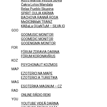
Astro Mantia Veštba Sibyla
Čakra Lotos Mandala
Relax Pueblo Skupina
SPIRIT OUIJA KARMA
BACHOVA RANNÁ ROSA
MeDICINMaN TRANZ
KABaLa QUaNTuM – SILVA IQ
GOO
GOOMUSIC MONITOR
GOOMEDIC MONITOR
GOOENIGMA MONITOR
FOR
FÓRUM ZDRAVIA DARINA
FÓRUM KORONAVÍRUS
KOZ
PSYCHONAUT KOZMOS
MAP
EZOTERICI NA MAPE
EZOTERICI A TURISTIKA
MAG
ESOTERIKA MAGNUM – CZ
RAD
ONLINE RÁDIO REIKI
YOU
YOUTUBE VIDEÁ DARINA