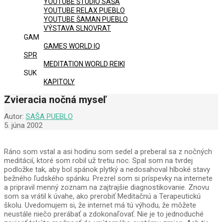
YOUTUBE ŠTÚDIO SAŠA
YOUTUBE RELAX PUEBLO
YOUTUBE ŠAMAN PUEBLO
VÝSTAVA SLNOVRAT
GAM
GAMES WORLD IQ
SPR
MEDITATION WORLD REIKI
SUK
KAPITOLY
Zvieracia nočná myseľ
Autor:
SAŠA PUEBLO
5. júna 2002
Ráno som vstal a asi hodinu som sedel a preberal sa z nočných
meditácií, ktoré som robil už tretiu noc. Spal som na tvrdej
podložke tak, aby bol spánok plytký a nedosahoval hlboké stavy
bežného ľudského spánku. Prezrel som si príspevky na internete
a pripravil menný zoznam na zajtrajšie diagnostikovanie. Znovu
som sa vrátil k úvahe, ako prerobiť Meditačnú a Terapeutickú
školu. Uvedomujem si, že internet má tú výhodu, že môžete
neustále niečo prerábať a zdokonaľovať. Nie je to jednoduché