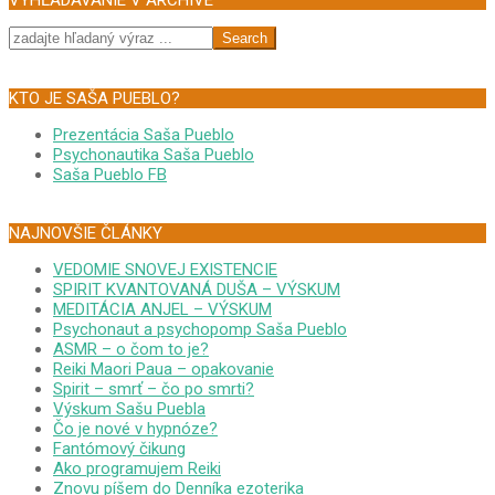
VYHĽADÁVANIE V ARCHÍVE
Search
KTO JE SAŠA PUEBLO?
Prezentácia Saša Pueblo
Psychonautika Saša Pueblo
Saša Pueblo FB
NAJNOVŠIE ČLÁNKY
VEDOMIE SNOVEJ EXISTENCIE
SPIRIT KVANTOVANÁ DUŠA – VÝSKUM
MEDITÁCIA ANJEL – VÝSKUM
Psychonaut a psychopomp Saša Pueblo
ASMR – o čom to je?
Reiki Maori Paua – opakovanie
Spirit – smrť – čo po smrti?
Výskum Sašu Puebla
Čo je nové v hypnóze?
Fantómový čikung
Ako programujem Reiki
Znovu píšem do Denníka ezoterika