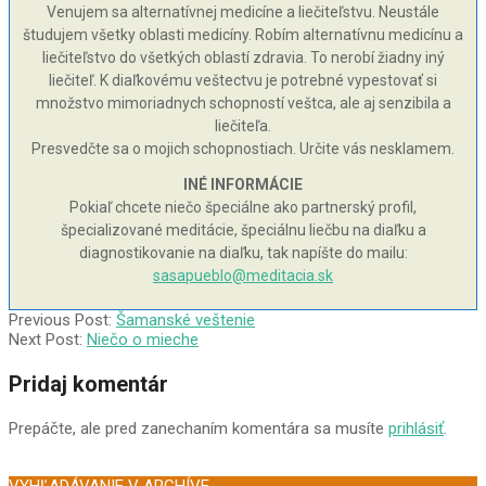
Venujem sa alternatívnej medicíne a liečiteľstvu. Neustále
študujem všetky oblasti medicíny. Robím alternatívnu medicínu a
liečiteľstvo do všetkých oblastí zdravia. To nerobí žiadny iný
liečiteľ. K diaľkovému veštectvu je potrebné vypestovať si
množstvo mimoriadnych schopností veštca, ale aj senzibila a
liečiteľa.
Presvedčte sa o mojich schopnostiach. Určite vás nesklamem.
INÉ INFORMÁCIE
Pokiaľ chcete niečo špeciálne ako partnerský profil,
špecializované meditácie, špeciálnu liečbu na diaľku a
diagnostikovanie na diaľku, tak napíšte do mailu:
sasapueblo@meditacia.sk
2002-
Previous Post:
Šamanské veštenie
06-
Next Post:
Niečo o mieche
05
Pridaj komentár
Prepáčte, ale pred zanechaním komentára sa musíte
prihlásiť
.