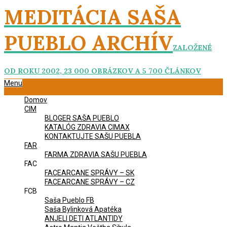
Skip
MEDITÁCIA SAŠA
to
content
PUEBLO ARCHÍV
ZALOŽENÉ
OD ROKU 2002, 23 000 OBRÁZKOV A 5 700 ČLÁNKOV
Primary
Menu
Navigation
Domov
Menu
CIM
BLOGER SAŠA PUEBLO
KATALÓG ZDRAVIA CIMAX
KONTAKTUJTE SAŠU PUEBLA
FAR
FARMA ZDRAVIA SAŠU PUEBLA
FAC
FACEARCANE SPRÁVY – SK
FACEARCANE SPRÁVY – CZ
FCB
Saša Pueblo FB
Saša Bylinková Apatéka
ANJELI DETI ATLANTIDY