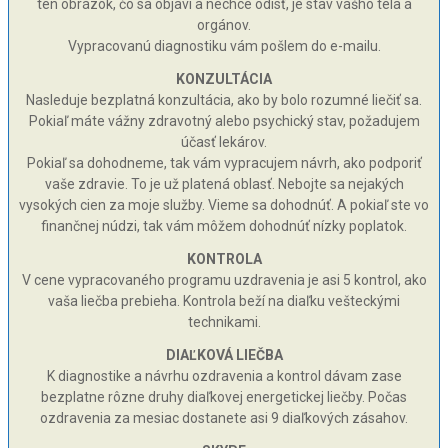
ten obrázok, čo sa objaví a nechce odísť, je stav vášho tela a
orgánov.
Vypracovanú diagnostiku vám pošlem do e-mailu.
KONZULTÁCIA
Nasleduje bezplatná konzultácia, ako by bolo rozumné liečiť sa.
Pokiaľ máte vážny zdravotný alebo psychický stav, požadujem
účasť lekárov.
Pokiaľ sa dohodneme, tak vám vypracujem návrh, ako podporiť
vaše zdravie. To je už platená oblasť. Nebojte sa nejakých
vysokých cien za moje služby. Vieme sa dohodnúť. A pokiaľ ste vo
finančnej núdzi, tak vám môžem dohodnúť nízky poplatok.
KONTROLA
V cene vypracovaného programu uzdravenia je asi 5 kontrol, ako
vaša liečba prebieha. Kontrola beží na diaľku vešteckými
technikami.
DIAĽKOVÁ LIEČBA
K diagnostike a návrhu ozdravenia a kontrol dávam zase
bezplatne rôzne druhy diaľkovej energetickej liečby. Počas
ozdravenia za mesiac dostanete asi 9 diaľkových zásahov.