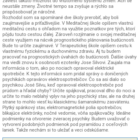
zaviesť takúto možnosť do vnútorného systému zmien. Ach tie
neustále zmeny. Životné tempo sa zvyšuje a rýchlo sa
prispôsobovať je náročné.
Rozhodol som sa spomínané dve školy prerobiť, aby boli
zaujímavejšie a príťažlivejšie. V Meditačnej škole opíšem vlastnú
meditačnú cestu s ohľadom na využitie poznatkov pre tých, ktorí
pôjdu touto cestou ďalej. Zároveň rozjímanie o svojej meditačnej
ceste využijem na nácvik prognostického plánovania budúcnosti.
Bude to určite zaujímavé. V Terapeutickej škole opíšem cestu k
vlastnému fyzickému a duchovnému zdraviu. Aj tu budem
pracovať na prognostických úvahách do budúcnosti. Ďalšie úvahy
ma viedli znovu k osobnosti ezoteriky Jose Silvovi. Zaujala ma
informácia o tom, ako po nociach opravoval elektrické
spotrebiče. K tejto informácii som pridal správy o doničených
psychikách opravárov elektrospotrebičov. Čo sa asi dialo so
psychikou José Silvu, keď opravoval elektrospotrebiče pod
prúdom a hľadal chyby? Určite spájkoval, pracoval dlho do noci a
určite to malo neblahý vplyv na jeho psychický stav, ale na druhej
strane to mohlo viesť ku klasickému šamanskému zasväteniu.
Plytký spánkový stav, elektromagnetické polia spotrebičov,
blikajúce elektrónky, nočné vedomie, vôňa spájkovačky. Ideálne
podmienky na otvorenie zvieracej psychiky. Budem uvažovať o
vytvorení podobných podmienok pod pyramídou z oceľových
laniek. Takže nechám si to uležať a veci odskúšame.