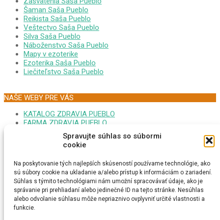
Zasvätenia Saša Pueblo
Šaman Saša Pueblo
Reikista Saša Pueblo
Veštectvo Saša Pueblo
Silva Saša Pueblo
Náboženstvo Saša Pueblo
Mapy v ezoterike
Ezoterika Saša Pueblo
Liečiteľstvo Saša Pueblo
NAŠE WEBY PRE VÁS
KATALOG ZDRAVIA PUEBLO
FARMA ZDRAVIA PUEBLO
FORUM EZOTERIKA DARINA
Spravujte súhlas so súbormi
MONITOR GOOPLEX SASA
cookie
FORUM ZDRAVIA DARINA
PSYCHONAUTIKA KRISTINA
Na poskytovanie tých najlepších skúseností používame technológie, ako
MEDITÁCIA SAŠA PUEBLO
sú súbory cookie na ukladanie a/alebo prístup k informáciám o zariadení.
EZOTERICI NA MAPE
Súhlas s týmito technológiami nám umožní spracovávať údaje, ako je
MEDITAČNÁ TURISTIKA
správanie pri prehliadaní alebo jedinečné ID na tejto stránke. Nesúhlas
ESOTERIKA MAGNUM CZ
alebo odvolanie súhlasu môže nepriaznivo ovplyvniť určité vlastnosti a
ONLINE RADIO REIKI
funkcie.
VYSTAVA SLNOVRAT