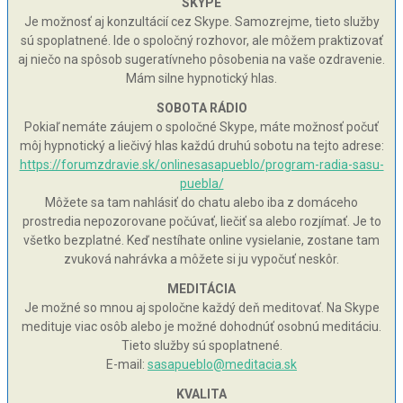
SKYPE
Je možnosť aj konzultácií cez Skype. Samozrejme, tieto služby
sú spoplatnené. Ide o spoločný rozhovor, ale môžem praktizovať
aj niečo na spôsob sugeratívneho pôsobenia na vaše ozdravenie.
Mám silne hypnotický hlas.
SOBOTA RÁDIO
Pokiaľ nemáte záujem o spoločné Skype, máte možnosť počuť
môj hypnotický a liečivý hlas každú druhú sobotu na tejto adrese:
https://forumzdravie.sk/onlinesasapueblo/program-radia-sasu-
puebla/
Môžete sa tam nahlásiť do chatu alebo iba z domáceho
prostredia nepozorovane počúvať, liečiť sa alebo rozjímať. Je to
všetko bezplatné. Keď nestíhate online vysielanie, zostane tam
zvuková nahrávka a môžete si ju vypočuť neskôr.
MEDITÁCIA
Je možné so mnou aj spoločne každý deň meditovať. Na Skype
medituje viac osôb alebo je možné dohodnúť osobnú meditáciu.
Tieto služby sú spoplatnené.
E-mail:
sasapueblo@meditacia.sk
KVALITA