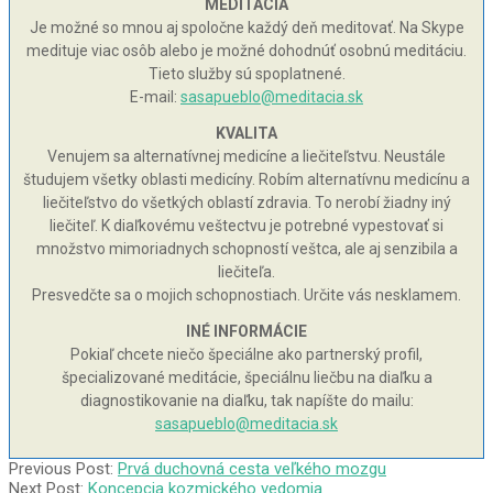
MEDITÁCIA
Je možné so mnou aj spoločne každý deň meditovať. Na Skype
medituje viac osôb alebo je možné dohodnúť osobnú meditáciu.
Tieto služby sú spoplatnené.
E-mail:
sasapueblo@meditacia.sk
KVALITA
Venujem sa alternatívnej medicíne a liečiteľstvu. Neustále
študujem všetky oblasti medicíny. Robím alternatívnu medicínu a
liečiteľstvo do všetkých oblastí zdravia. To nerobí žiadny iný
liečiteľ. K diaľkovému veštectvu je potrebné vypestovať si
množstvo mimoriadnych schopností veštca, ale aj senzibila a
liečiteľa.
Presvedčte sa o mojich schopnostiach. Určite vás nesklamem.
INÉ INFORMÁCIE
Pokiaľ chcete niečo špeciálne ako partnerský profil,
špecializované meditácie, špeciálnu liečbu na diaľku a
diagnostikovanie na diaľku, tak napíšte do mailu:
sasapueblo@meditacia.sk
2007-
Previous Post:
Prvá duchovná cesta veľkého mozgu
07-
Next Post:
Koncepcia kozmického vedomia