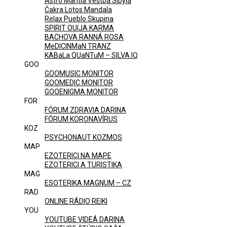
Astro Mantia Veštba Sibyla
Čakra Lotos Mandala
Relax Pueblo Skupina
SPIRIT OUIJA KARMA
BACHOVA RANNÁ ROSA
MeDICINMaN TRANZ
KABaLa QUaNTuM – SILVA IQ
GOO
GOOMUSIC MONITOR
GOOMEDIC MONITOR
GOOENIGMA MONITOR
FOR
FÓRUM ZDRAVIA DARINA
FÓRUM KORONAVÍRUS
KOZ
PSYCHONAUT KOZMOS
MAP
EZOTERICI NA MAPE
EZOTERICI A TURISTIKA
MAG
ESOTERIKA MAGNUM – CZ
RAD
ONLINE RÁDIO REIKI
YOU
YOUTUBE VIDEÁ DARINA