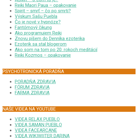
Reiki Maori Paua – opakovanie
Spirit – smrť – čo po smrti?
Výskum Sašu Puebla
Čo je nové v hypnóze?
Fantómový čikung
Ako programujem Reiki
Znovu píšem do Denníka ezoterika
Ezoterik sa stal blogerom
Ako som na tom po 20. rokoch meditácií
Reiki Kozmos – opakovanie
PSYCHOTRONICKÁ PORADŇA
PORADŇA ZDRAVIA
FÓRUM ZDRAVIA
FARMA ZDRAVIA
NAŠE VIDEA NA YOUTUBE
VIDEA RELAX PUEBLO
VIDEA SAMAN PUEBLO
VIDEA FACEARCANE
VIDEA WIKIWIITER DARINA