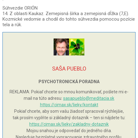
Súhvezdie ORIÓN
14. Z oblasti Kaukaz. Zemepisná šírka a zemepisná dĺžka (7,E).
Kozmické vedomie a chodil do tohto súhvezdia pomocou pozície
tela a rúk.
SAŠA PUEBLO
PSYCHOTRONICKÁ PORADNA
REKLAMA: Pokiaľ chcete so mnou komunikovať, pošlete mi e-
mail na túto adresu:
sasapueblo@meditacia.sk
https://cimax.sk/lieky/kontakt
Pokiaľ chcete, aby som vašu žiadosť spracoval rýchlejšie,
tak prosím vyplňte si základný dotazník – ten si nájdete tu:
https://cimax.sk/lieky/zakladny-dotaznik
Mojou snahou je odpovedať do jedného dňa.
Nasleduje bezplatné vypracovanie zdravotného profilu.