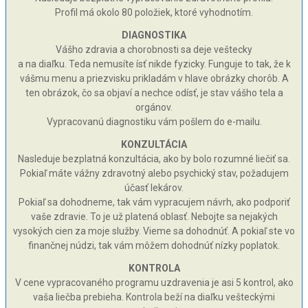
Profil má okolo 80 položiek, ktoré vyhodnotím.
DIAGNOSTIKA
Vášho zdravia a chorobnosti sa deje veštecky
a na diaľku. Teda nemusíte ísť nikde fyzicky. Funguje to tak, že k
vášmu menu a priezvisku prikladám v hlave obrázky chorôb. A
ten obrázok, čo sa objaví a nechce odísť, je stav vášho tela a
orgánov.
Vypracovanú diagnostiku vám pošlem do e-mailu.
KONZULTÁCIA
Nasleduje bezplatná konzultácia, ako by bolo rozumné liečiť sa.
Pokiaľ máte vážny zdravotný alebo psychický stav, požadujem
účasť lekárov.
Pokiaľ sa dohodneme, tak vám vypracujem návrh, ako podporiť
vaše zdravie. To je už platená oblasť. Nebojte sa nejakých
vysokých cien za moje služby. Vieme sa dohodnúť. A pokiaľ ste vo
finančnej núdzi, tak vám môžem dohodnúť nízky poplatok.
KONTROLA
V cene vypracovaného programu uzdravenia je asi 5 kontrol, ako
vaša liečba prebieha. Kontrola beží na diaľku vešteckými