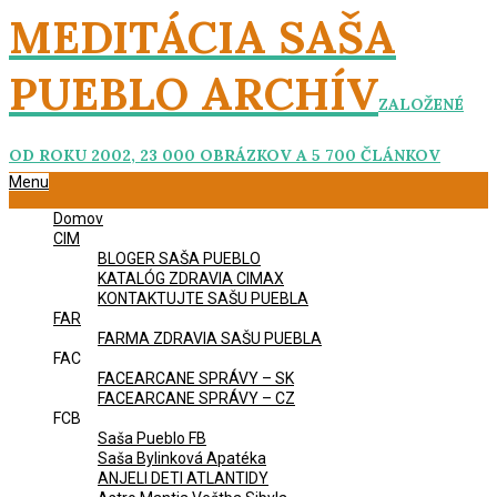
Skip
MEDITÁCIA SAŠA
to
content
PUEBLO ARCHÍV
ZALOŽENÉ
OD ROKU 2002, 23 000 OBRÁZKOV A 5 700 ČLÁNKOV
Primary
Menu
Navigation
Domov
Menu
CIM
BLOGER SAŠA PUEBLO
KATALÓG ZDRAVIA CIMAX
KONTAKTUJTE SAŠU PUEBLA
FAR
FARMA ZDRAVIA SAŠU PUEBLA
FAC
FACEARCANE SPRÁVY – SK
FACEARCANE SPRÁVY – CZ
FCB
Saša Pueblo FB
Saša Bylinková Apatéka
ANJELI DETI ATLANTIDY