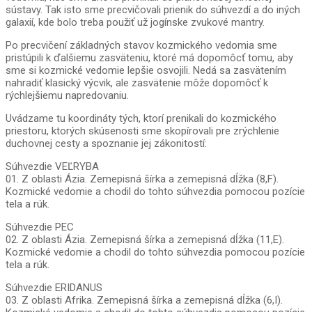
sústavy. Tak isto sme precvičovali prienik do súhvezdí a do iných
galaxií, kde bolo treba použiť už jogínske zvukové mantry.
Po precvičení základných stavov kozmického vedomia sme
pristúpili k ďalšiemu zasväteniu, ktoré má dopomôcť tomu, aby
sme si kozmické vedomie lepšie osvojili. Nedá sa zasvätením
nahradiť klasický výcvik, ale zasvätenie môže dopomôcť k
rýchlejšiemu napredovaniu.
Uvádzame tu koordináty tých, ktorí prenikali do kozmického
priestoru, ktorých skúsenosti sme skopírovali pre zrýchlenie
duchovnej cesty a spoznanie jej zákonitostí:
Súhvezdie VEĽRYBA
01. Z oblasti Ázia. Zemepisná šírka a zemepisná dĺžka (8,F).
Kozmické vedomie a chodil do tohto súhvezdia pomocou pozície
tela a rúk.
Súhvezdie PEC
02. Z oblasti Ázia. Zemepisná šírka a zemepisná dĺžka (11,E).
Kozmické vedomie a chodil do tohto súhvezdia pomocou pozície
tela a rúk.
Súhvezdie ERIDANUS
03. Z oblasti Afrika. Zemepisná šírka a zemepisná dĺžka (6,I).