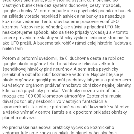
stav, ktorý skúmame, ktorý stojí na psychickom prieniku do
vlastných buniek tela cez systém duchovnej cesty mozoček,
ganglie a bunky. V tomto prípade ide o psychický prienik do buniek
na základe vibrácie napríklad hlasiviek a na bunky sa nasadzuje
kozmické vedomie. Tento stav budeme pracovne volať UFO
kozmos. Názov nie je náhodný, ale súvisí s prípadmi UFO. No
neakceptujeme spôsob, ako sa tieto prípady vykladajú a v tomto
smere prevedieme vlastný veštecky výskum jedincov, ktorí nie čo
ako UFO prežili. A budeme tak robiť v rámci celej histórie ľudstva a
nielen tam.
Potom si prítomní uvedomili, že 6. duchovná cesta sa robí cez
ganglie okolo orgánov tela. To sú hlavne telieska veľkosti
špendlíkovej hlavičky plné neurónov. A sem treba psychicky
preniknúť a odtiaľto robiť kozmické vedomie. Najdôležitejšie je
okolo orgánov a ganglií posunúť predstavy labyrintu a potom sem
ku všetkým orgánom pridávať množstvo obrázkov nejakej planéty,
kde sa má psychicky prenikať. Veštecky možno vnímať lúč z
mozgu cez 100 000 kilometrov atmosféry. Ezoterici si musia
dávať pozor, aby neskončili vo vlastných fantáziách a
spomienkach. Tak isto je potrebné sa naučiť kozmické veštectvo
a všetko vnímať v centre fantázie a k pocitom prikladať obrázky
planét a súhvezdí.
Po prednáške nasledoval praktický výcvik do kozmického
vedomia, kde sme znovu prenikali do planét našej slnečnej