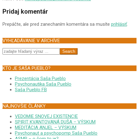
23
Pridaj komentár
Prepáčte, ale pred zanechaním komentára sa musíte
prihlásiť
.
VYHĽADÁVANIE V ARCHÍVE
Search
KTO JE SAŠA PUEBLO?
Prezentácia Saša Pueblo
Psychonautika Saša Pueblo
Saša Pueblo FB
NAJNOVŠIE ČLÁNKY
VEDOMIE SNOVEJ EXISTENCIE
SPIRIT KVANTOVANÁ DUŠA – VÝSKUM
MEDITÁCIA ANJEL – VÝSKUM
Psychonaut a psychopomp Saša Pueblo
ASMR – o čom to je?