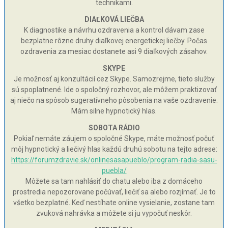
technikami.
DIAĽKOVÁ LIEČBA
K diagnostike a návrhu ozdravenia a kontrol dávam zase
bezplatne rôzne druhy diaľkovej energetickej liečby. Počas
ozdravenia za mesiac dostanete asi 9 diaľkových zásahov.
SKYPE
Je možnosť aj konzultácií cez Skype. Samozrejme, tieto služby
sú spoplatnené. Ide o spoločný rozhovor, ale môžem praktizovať
aj niečo na spôsob sugeratívneho pôsobenia na vaše ozdravenie.
Mám silne hypnotický hlas.
SOBOTA RÁDIO
Pokiaľ nemáte záujem o spoločné Skype, máte možnosť počuť
môj hypnotický a liečivý hlas každú druhú sobotu na tejto adrese:
https://forumzdravie.sk/onlinesasapueblo/program-radia-sasu-
puebla/
Môžete sa tam nahlásiť do chatu alebo iba z domáceho
prostredia nepozorovane počúvať, liečiť sa alebo rozjímať. Je to
všetko bezplatné. Keď nestíhate online vysielanie, zostane tam
zvuková nahrávka a môžete si ju vypočuť neskôr.