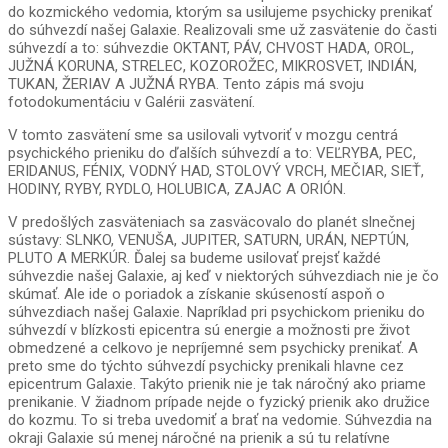
do kozmického vedomia, ktorým sa usilujeme psychicky prenikať
do súhvezdí našej Galaxie. Realizovali sme už zasvätenie do časti
súhvezdí a to: súhvezdie OKTANT, PÁV, CHVOST HADA, OROL,
JUŽNÁ KORUNA, STRELEC, KOZOROŽEC, MIKROSVET, INDIÁN,
TUKAN, ŽERIAV A JUŽNÁ RYBA. Tento zápis má svoju
fotodokumentáciu v Galérii zasvätení.
V tomto zasvätení sme sa usilovali vytvoriť v mozgu centrá
psychického prieniku do ďalších súhvezdí a to: VEĽRYBA, PEC,
ERIDANUS, FÉNIX, VODNÝ HAD, STOLOVÝ VRCH, MEČIAR, SIEŤ,
HODINY, RYBY, RYDLO, HOLUBICA, ZAJAC A ORIÓN.
V predošlých zasväteniach sa zasväcovalo do planét slnečnej
sústavy: SLNKO, VENUŠA, JUPITER, SATURN, URÁN, NEPTÚN,
PLUTO A MERKÚR. Ďalej sa budeme usilovať prejsť každé
súhvezdie našej Galaxie, aj keď v niektorých súhvezdiach nie je čo
skúmať. Ale ide o poriadok a získanie skúseností aspoň o
súhvezdiach našej Galaxie. Napríklad pri psychickom prieniku do
súhvezdí v blízkosti epicentra sú energie a možnosti pre život
obmedzené a celkovo je nepríjemné sem psychicky prenikať. A
preto sme do týchto súhvezdí psychicky prenikali hlavne cez
epicentrum Galaxie. Takýto prienik nie je tak náročný ako priame
prenikanie. V žiadnom prípade nejde o fyzický prienik ako družice
do kozmu. To si treba uvedomiť a brať na vedomie. Súhvezdia na
okraji Galaxie sú menej náročné na prienik a sú tu relatívne