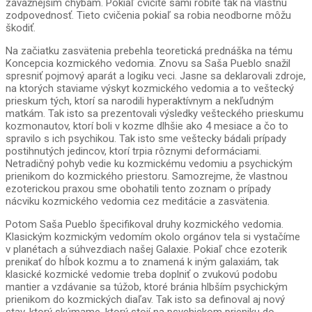
závažnejším chybám. Pokiaľ cvičíte sami robíte tak na vlastnú
zodpovednosť. Tieto cvičenia pokiaľ sa robia neodborne môžu
škodiť.
Na začiatku zasvätenia prebehla teoretická prednáška na tému
Koncepcia kozmického vedomia. Znovu sa Saša Pueblo snažil
spresniť pojmový aparát a logiku veci. Jasne sa deklarovali zdroje,
na ktorých staviame výskyt kozmického vedomia a to veštecký
prieskum tých, ktorí sa narodili hyperaktívnym a nekľudným
matkám. Tak isto sa prezentovali výsledky vešteckého prieskumu
kozmonautov, ktorí boli v kozme dlhšie ako 4 mesiace a čo to
spravilo s ich psychikou. Tak isto sme veštecky bádali prípady
postihnutých jedincov, ktorí trpia rôznymi deformáciami.
Netradičný pohyb vedie ku kozmickému vedomiu a psychickým
prienikom do kozmického priestoru. Samozrejme, že vlastnou
ezoterickou praxou sme obohatili tento zoznam o prípady
nácviku kozmického vedomia cez meditácie a zasvätenia.
Potom Saša Pueblo špecifikoval druhy kozmického vedomia.
Klasickým kozmickým vedomím okolo orgánov tela si vystačíme
v planétach a súhvezdiach našej Galaxie. Pokiaľ chce ezoterik
prenikať do hĺbok kozmu a to znamená k iným galaxiám, tak
klasické kozmické vedomie treba doplniť o zvukovú podobu
mantier a vzdávanie sa túžob, ktoré bránia hlbším psychickým
prienikom do kozmických diaľav. Tak isto sa definoval aj nový