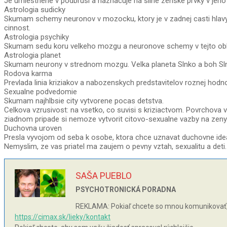
Je umiestnene v podbrusi a naznacuje na silne zenske prvky v jeho 
Astrologia sudicky
Skumam schemy neuronov v mozocku, ktory je v zadnej casti hlavy.
cinnost.
Astrologia psychiky
Skumam sedu koru velkeho mozgu a neuronove schemy v tejto oblas
Astrologia planet
Skumam neurony v strednom mozgu. Velka planeta Slnko a boh Slnka, 
Rodova karma
Prevlada linia kriziakov a nabozenskych predstavitelov roznej hodn
Sexualne podvedomie
Skumam najhlbsie city vytvorene pocas detstva.
Celkova vzrusivost: na vsetko, co suvisi s kriziactvom. Povrchova
ziadnom pripade si nemoze vytvorit citovo-sexualne vazby na zeny
Duchovna uroven
Presla vyvojom od seba k osobe, ktora chce uznavat duchovne idea
Nemyslim, ze vas priatel ma zaujem o pevny vztah, sexualitu a deti
SAŠA PUEBLO
PSYCHOTRONICKÁ PORADNA
REKLAMA: Pokiaľ chcete so mnou komunikovať, 
https://cimax.sk/lieky/kontakt