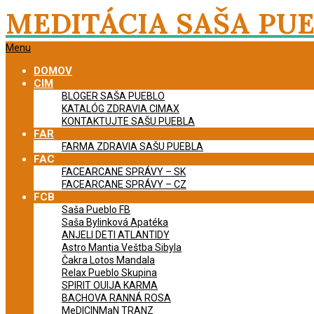
Skip
MEDITÁCIA SAŠA PU
to
content
Primary
Menu
Navigation
DOMOV
Menu
CIM
BLOGER SAŠA PUEBLO
KATALÓG ZDRAVIA CIMAX
KONTAKTUJTE SAŠU PUEBLA
FAR
FARMA ZDRAVIA SAŠU PUEBLA
FAC
FACEARCANE SPRÁVY – SK
FACEARCANE SPRÁVY – CZ
FCB
Saša Pueblo FB
Saša Bylinková Apatéka
ANJELI DETI ATLANTIDY
Astro Mantia Veštba Sibyla
Čakra Lotos Mandala
Relax Pueblo Skupina
SPIRIT OUIJA KARMA
BACHOVA RANNÁ ROSA
MeDICINMaN TRANZ