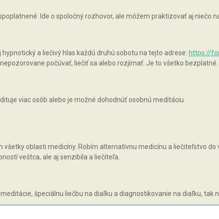
 spoplatnené. Ide o spoločný rozhovor, ale môžem praktizovať aj niečo
pnotický a liečivý hlas každú druhú sobotu na tejto adrese:
https://f
epozorovane počúvať, liečiť sa alebo rozjímať. Je to všetko bezplatné.
ituje viac osôb alebo je možné dohodnúť osobnú meditáciu.
všetky oblasti medicíny. Robím alternatívnu medicínu a liečiteľstvo do v
tí veštca, ale aj senzibila a liečiteľa.
 meditácie, špeciálnu liečbu na diaľku a diagnostikovanie na diaľku, tak 