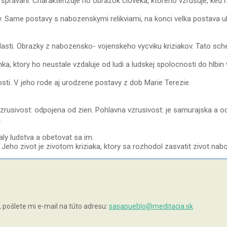
spravani. Charakterizuje ho obrazok cloveka, ktoreho vzrusuje, ked m
 Same postavy s nabozenskymi relikviami, na konci velka postava u
ti. Obrazky z nabozensko- vojenskeho vycviku kriziakov. Tato sch
ktory ho neustale vzdaluje od ludi a ludskej spolocnosti do hlbin v
osti. V jeho rode aj urodzene postavy z dob Marie Terezie.
 vzrusivost: odpojena od zien. Pohlavna vzrusivost: je samurajska a 
.
ly ludstva a obetovat sa im.
. Jeho zivot je zivotom kriziaka, ktory sa rozhodol zasvatit zivot n
pošlete mi e-mail na túto adresu:
sasapueblo@meditacia.sk