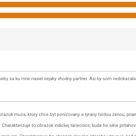
eby sa ku mne nasiel nejaky vhodny partner. Asi by som nedokazala z
razok muza, ktory chce byt ponizovany a tyrany tvrdou zenou, pria
e. Charakterizuje to obrazok indickej tanecnice, bude ho silne pritahova