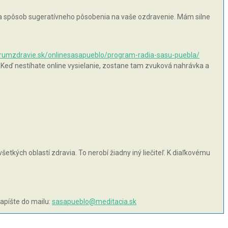
 na spôsob sugeratívneho pôsobenia na vaše ozdravenie. Mám silne
orumzdravie.sk/onlinesasapueblo/program-radia-sasu-puebla/
 Keď nestíhate online vysielanie, zostane tam zvuková nahrávka a
šetkých oblastí zdravia. To nerobí žiadny iný liečiteľ. K diaľkovému
napíšte do mailu:
sasapueblo@meditacia.sk