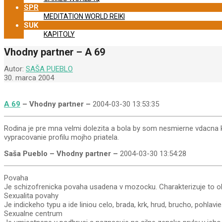
SPR
MEDITATION WORLD REIKI
SUK
KAPITOLY
Vhodny partner – A 69
Autor:
SAŠA PUEBLO
30. marca 2004
A 69
– Vhodny partner –
2004-03-30 13:53:35
Rodina je pre mna velmi dolezita a bola by som nesmierne vdacna k
vypracovanie profilu mojho priatela.
Saša Pueblo – Vhodny partner –
2004-03-30 13:54:28
Povaha
Je schizofrenicka povaha usadena v mozocku. Charakterizuje to ob
Sexualita povahy
Je indickeho typu a ide liniou celo, brada, krk, hrud, brucho, pohlavi
Sexualne centrum