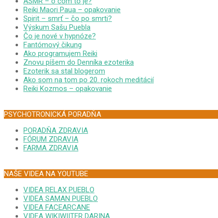
ASMR – o čom to je?
Reiki Maori Paua – opakovanie
Spirit – smrť – čo po smrti?
Výskum Sašu Puebla
Čo je nové v hypnóze?
Fantómový čikung
Ako programujem Reiki
Znovu píšem do Denníka ezoterika
Ezoterik sa stal blogerom
Ako som na tom po 20. rokoch meditácií
Reiki Kozmos – opakovanie
PSYCHOTRONICKÁ PORADŇA
PORADŇA ZDRAVIA
FÓRUM ZDRAVIA
FARMA ZDRAVIA
NAŠE VIDEA NA YOUTUBE
VIDEA RELAX PUEBLO
VIDEA SAMAN PUEBLO
VIDEA FACEARCANE
VIDEA WIKIWIITER DARINA