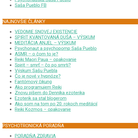
Saša Pueblo FB
NAJNOVŠIE ČLÁNKY
VEDOMIE SNOVEJ EXISTENCIE
SPIRIT KVANTOVANÁ DUŠA – VÝSKUM
MEDITÁCIA ANJEL – VÝSKUM
Psychonaut a psychopomp Saša Pueblo
ASMR – o čom to je?
Reiki Maori Paua – opakovanie
Spirit – smrť – čo po smrti?
Výskum Sašu Puebla
Čo je nové v hypnóze?
Fantómový čikung
Ako programujem Reiki
Znovu píšem do Denníka ezoterika
Ezoterik sa stal blogerom
Ako som na tom po 20. rokoch meditácií
Reiki Kozmos – opakovanie
PSYCHOTRONICKÁ PORADŇA
PORADŇA ZDRAVIA