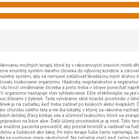
ikovaniu možných terapií, ktoré by v rakovinových stavoch mohli d
taneme imunitný systém daného človeka do výbornej kondície a záro
unitný systém, aby sa nemusel zaťažovať likvidáciou iných druhov t
šovalo toxikovanie organizmu. Hladovky, vegetariánstvo a vegánstvo
olu hrozí omdlievanie človeka a preto treba v strave ponechať napr
V organizme nastupuje stav vyhladovania. Ešte efektívnejšie sa javí u
 šťavami z byliniek. Teda vytvárame silné toxické prostredie z lát
iniek je na začiatku, keď treba začínať po kúskoch alebo kvapkách. Ďa
 ako chorobu celého tela a nie iba lokality, v ktorej sa rakovina nac
ch detskej žľazy kóduje sila a účinnosť leukocitov, ktoré sa starajú 
 prípravkov na báze aloe. Ďalší účinný prostriedok je aj med. Táto te
sa snažíme pacienta presvedčiť, aby prestal hromžiť a nadávať na ľud
stvu a ľudskosti ako takej. Pri tejto terapii ľudia často namietajú,
ivadla sa postupne stane skutočnosť. Na začiatok stačí, keď začnú ti