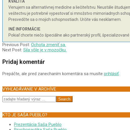
KVALITA
Venujem sa alternatívnej medicíne a liečiteľstvu. Neustále študujem 
veštectvu je potrebné vypestovať si množstvo mimoriadnych schopnos
Presvedčte sa o mojich schopnostiach. Určite vás nesklamem.
INÉ INFORMÁCIE
Pokiaľ chcete niečo špeciálne ako partnerský profil, špecializované
2003-
Previous Post:
Ochota zmeniť sa.
04-
Next Post:
Sila vôle je v mozočku.
20
Pridaj komentár
Prepáčte, ale pred zanechaním komentára sa musíte
prihlásiť
.
VYHĽADÁVANIE V ARCHÍVE
Search
KTO JE SAŠA PUEBLO?
Prezentácia Saša Pueblo
Psychonautika Saša Pueblo