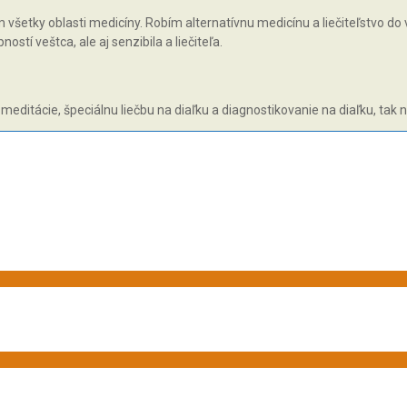
všetky oblasti medicíny. Robím alternatívnu medicínu a liečiteľstvo do v
tí veštca, ale aj senzibila a liečiteľa.
 meditácie, špeciálnu liečbu na diaľku a diagnostikovanie na diaľku, tak 