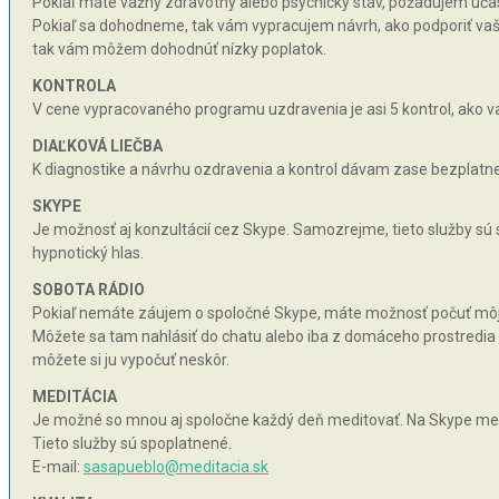
Pokiaľ máte vážny zdravotný alebo psychický stav, požadujem účas
Pokiaľ sa dohodneme, tak vám vypracujem návrh, ako podporiť vaše 
tak vám môžem dohodnúť nízky poplatok.
KONTROLA
V cene vypracovaného programu uzdravenia je asi 5 kontrol, ako va
DIAĽKOVÁ LIEČBA
K diagnostike a návrhu ozdravenia a kontrol dávam zase bezplatne 
SKYPE
Je možnosť aj konzultácií cez Skype. Samozrejme, tieto služby sú
hypnotický hlas.
SOBOTA RÁDIO
Pokiaľ nemáte záujem o spoločné Skype, máte možnosť počuť môj hy
Môžete sa tam nahlásiť do chatu alebo iba z domáceho prostredia n
môžete si ju vypočuť neskôr.
MEDITÁCIA
Je možné so mnou aj spoločne každý deň meditovať. Na Skype med
Tieto služby sú spoplatnené.
E-mail:
sasapueblo@meditacia.sk