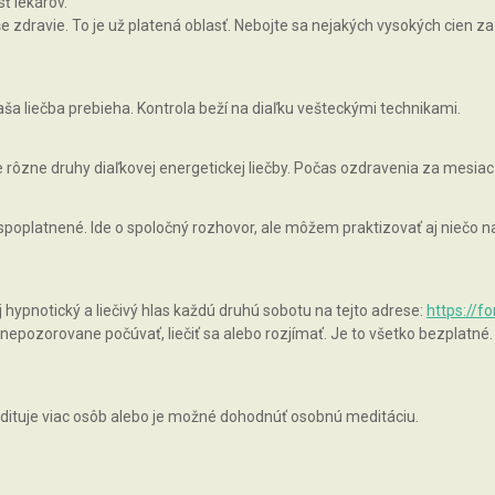
ť lekárov.
zdravie. To je už platená oblasť. Nebojte sa nejakých vysokých cien za 
ša liečba prebieha. Kontrola beží na diaľku vešteckými technikami.
rôzne druhy diaľkovej energetickej liečby. Počas ozdravenia za mesiac
 spoplatnené. Ide o spoločný rozhovor, ale môžem praktizovať aj niečo
pnotický a liečivý hlas každú druhú sobotu na tejto adrese:
https://f
epozorovane počúvať, liečiť sa alebo rozjímať. Je to všetko bezplatné.
ituje viac osôb alebo je možné dohodnúť osobnú meditáciu.