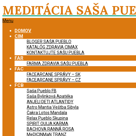
Skip
MEDITÁCIA SAŠA PU
to
content
Primary
Menu
Navigation
DOMOV
Menu
CIM
BLOGER SAŠA PUEBLO
KATALÓG ZDRAVIA CIMAX
KONTAKTUJTE SAŠU PUEBLA
FAR
FARMA ZDRAVIA SAŠU PUEBLA
FAC
FACEARCANE SPRÁVY – SK
FACEARCANE SPRÁVY – CZ
FCB
Saša Pueblo FB
Saša Bylinková Apatéka
ANJELI DETI ATLANTIDY
Astro Mantia Veštba Sibyla
Čakra Lotos Mandala
Relax Pueblo Skupina
SPIRIT OUIJA KARMA
BACHOVA RANNÁ ROSA
MeDICINMaN TRANZ