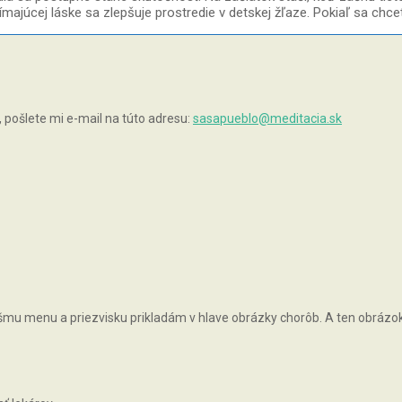
jímajúcej láske sa zlepšuje prostredie v detskej žľaze. Pokiaľ sa chc
pošlete mi e-mail na túto adresu:
sasapueblo@meditacia.sk
vášmu menu a priezvisku prikladám v hlave obrázky chorôb. A ten obrázok, 