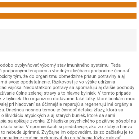
lhodobo ovplyvňovať výborný stav imunitného systému. Teda
veň podpornými terapiami a vhodnými liečbami podporíme činnosť
oxicity tým, že do organizmu obmedzíme prísun potraviny a aj
 má svoje opodstatnenie. Rizikovosť je vo výške udržania
íklad vajíčka. Nedostatkom potravy sa spomaľujú aj ďalšie pochody
žívanie úplne zelenej stravy a to hlavne byliniek. V tomto prípade
ok z byliniek. Do organizmu dodávame také látky, ktoré bunkám moc
lej pri hladovaní sa účinnejšie reparujú a regenerujú iné orgány a
hádza. Dnešnou nosnou témou je činnosť detskej žľazy, ktorá sa
o likvidáciu atypických a aj starých buniek, ktoré sa sami
rapia sa aplikuje zvonka. Z hľadiska psychického pozitívne pôsobí na
í okolo seba. V spomienkach si predstavuje, ako zo zloby a hnevu
 že to nebude úprimné. Zvyčajne im odpovedám, že zo začiatku je to
eto negatívne emócie prekonávať do preháňania túžby milovať