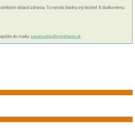
šetkých oblastí zdravia. To nerobí žiadny iný liečiteľ. K diaľkovému
napíšte do mailu:
sasapueblo@meditacia.sk