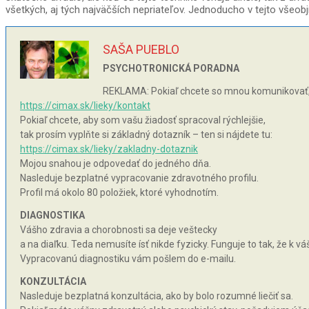
všetkých, aj tých najväčších nepriateľov. Jednoducho v tejto všeob
SAŠA PUEBLO
PSYCHOTRONICKÁ PORADNA
REKLAMA: Pokiaľ chcete so mnou komunikovať, 
https://cimax.sk/lieky/kontakt
Pokiaľ chcete, aby som vašu žiadosť spracoval rýchlejšie,
tak prosím vyplňte si základný dotazník – ten si nájdete tu:
https://cimax.sk/lieky/zakladny-dotaznik
Mojou snahou je odpovedať do jedného dňa.
Nasleduje bezplatné vypracovanie zdravotného profilu.
Profil má okolo 80 položiek, ktoré vyhodnotím.
DIAGNOSTIKA
Vášho zdravia a chorobnosti sa deje veštecky
a na diaľku. Teda nemusíte ísť nikde fyzicky. Funguje to tak, že k 
Vypracovanú diagnostiku vám pošlem do e-mailu.
KONZULTÁCIA
Nasleduje bezplatná konzultácia, ako by bolo rozumné liečiť sa.