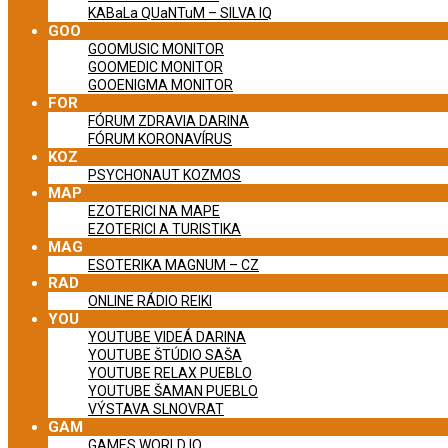
KABaLa QUaNTuM – SILVA IQ
GOO
GOOMUSIC MONITOR
GOOMEDIC MONITOR
GOOENIGMA MONITOR
FOR
FÓRUM ZDRAVIA DARINA
FÓRUM KORONAVÍRUS
KOZ
PSYCHONAUT KOZMOS
MAP
EZOTERICI NA MAPE
EZOTERICI A TURISTIKA
MAG
ESOTERIKA MAGNUM – CZ
RAD
ONLINE RÁDIO REIKI
YOU
YOUTUBE VIDEÁ DARINA
YOUTUBE ŠTÚDIO SAŠA
YOUTUBE RELAX PUEBLO
YOUTUBE ŠAMAN PUEBLO
VÝSTAVA SLNOVRAT
GAM
GAMES WORLD IQ