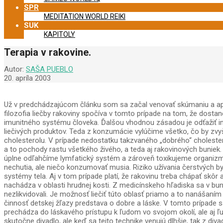
SPR
MEDITATION WORLD REIKI
SUK
KAPITOLY
Terapia v rakovine.
Autor:
SAŠA PUEBLO
20. apríla 2003
Už v predchádzajúcom článku som sa začal venovať skúmaniu a apl
filozofia liečby rakoviny spočíva v tomto prípade na tom, že dos
imunitného systému človeka. Ďalšou vhodnou zásadou je odťažiť im
liečivých produktov. Teda z konzumácie vylúčime všetko, čo by zvy
cholesterolu. V prípade nedostatku takzvaného „dobrého“ cholester
a to pochody rastu všetkého živého, a teda aj rakovinových buniek. 
úplne odľahčíme lymfatický systém a zároveň toxikujeme organizmus
nechutia, ale niečo konzumovať musia. Riziko užívania čerstvých byl
systémy tela. Aj v tom prípade platí, že rakovinu treba chápať skôr
nachádza v oblasti hrudnej kosti. Z medicínskeho hľadiska sa v bunká
nezlikvidovali. Je možnosť liečiť túto oblasť priamo a to nanášaním
činnosť detskej žľazy predstava o dobre a láske. V tomto prípade 
prechádza do láskavého prístupu k ľudom vo svojom okolí, ale aj ľud
skutočne divadlo, ale keď sa tejto technike venujú dlhšie, tak z d