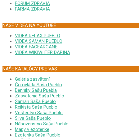
FÓRUM ZDRAVIA
FARMA ZDRAVIA
NAŠE VIDEA NA YOUTUBE
VIDEA RELAX PUEBLO
VIDEA SAMAN PUEBLO
VIDEA FACEARCANE
VIDEA WIKIWIITER DARINA
NAŠE KATALÓGY PRE VÁS
Galéria zasvätení
Čo ovláda Saša Pueblo
Denníky Sašu Puebla
Zasvätenia Saša Pueblo
Šaman Saša Pueblo
Reikista Saša Pueblo
Veštectvo Saša Pueblo
Silva Saša Pueblo
Náboženstvo Saša Pueblo
Mapy v ezoterike
Ezoterika Saša Pueblo