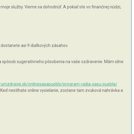
moje služby. Vieme sa dohodnúť. A pokiaľ ste vo finančnej núdzi,
 dostanete asi 9 diaľkových zásahov.
 na spôsob sugeratívneho pôsobenia na vaše ozdravenie. Mám silne
orumzdravie.sk/onlinesasapueblo/program-radia-sasu-puebla/
 Keď nestíhate online vysielanie, zostane tam zvuková nahrávka a