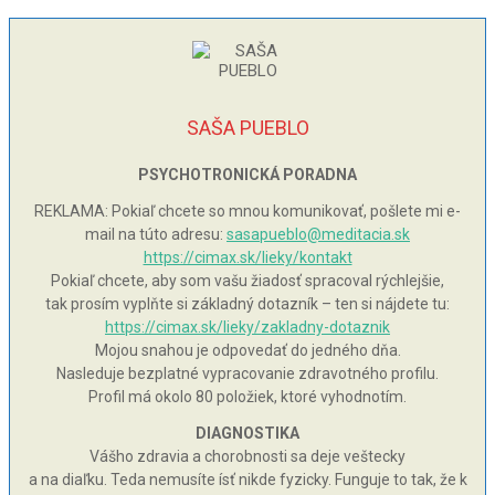
SAŠA PUEBLO
PSYCHOTRONICKÁ PORADNA
REKLAMA: Pokiaľ chcete so mnou komunikovať, pošlete mi e-
mail na túto adresu:
sasapueblo@meditacia.sk
https://cimax.sk/lieky/kontakt
Pokiaľ chcete, aby som vašu žiadosť spracoval rýchlejšie,
tak prosím vyplňte si základný dotazník – ten si nájdete tu:
https://cimax.sk/lieky/zakladny-dotaznik
Mojou snahou je odpovedať do jedného dňa.
Nasleduje bezplatné vypracovanie zdravotného profilu.
Profil má okolo 80 položiek, ktoré vyhodnotím.
DIAGNOSTIKA
Vášho zdravia a chorobnosti sa deje veštecky
a na diaľku. Teda nemusíte ísť nikde fyzicky. Funguje to tak, že k