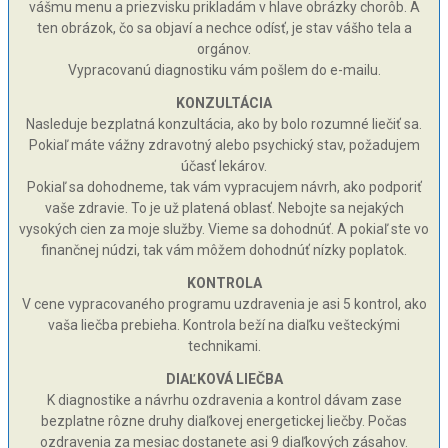
vášmu menu a priezvisku prikladám v hlave obrázky chorôb. A
ten obrázok, čo sa objaví a nechce odísť, je stav vášho tela a
orgánov.
Vypracovanú diagnostiku vám pošlem do e-mailu.
KONZULTÁCIA
Nasleduje bezplatná konzultácia, ako by bolo rozumné liečiť sa.
Pokiaľ máte vážny zdravotný alebo psychický stav, požadujem
účasť lekárov.
Pokiaľ sa dohodneme, tak vám vypracujem návrh, ako podporiť
vaše zdravie. To je už platená oblasť. Nebojte sa nejakých
vysokých cien za moje služby. Vieme sa dohodnúť. A pokiaľ ste vo
finančnej núdzi, tak vám môžem dohodnúť nízky poplatok.
KONTROLA
V cene vypracovaného programu uzdravenia je asi 5 kontrol, ako
vaša liečba prebieha. Kontrola beží na diaľku vešteckými
technikami.
DIAĽKOVÁ LIEČBA
K diagnostike a návrhu ozdravenia a kontrol dávam zase
bezplatne rôzne druhy diaľkovej energetickej liečby. Počas
ozdravenia za mesiac dostanete asi 9 diaľkových zásahov.