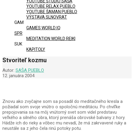
YOUTUBE ŠTÚDIO SAŠA
YOUTUBE RELAX PUEBLO
YOUTUBE ŠAMAN PUEBLO
VÝSTAVA SLNOVRAT
GAM
GAMES WORLD IQ
SPR
MEDITATION WORLD REIKI
SUK
KAPITOLY
Stvoriteľ kozmu
Autor:
SAŠA PUEBLO
12. januára 2004
Znovu ako zvyčajne som sa posadil do meditačného kresla a
požiadal som svoje vnútro o spoločnú meditáciu. Po chvíľke
prepojovania sa na môj vnútorný svet som videl predstavu
veľkého a silného obra, ktorý prenáša obrovské balvany z hory.
Hádže ich do rieky a vôbec mu nevadí, že má zakrvavené ruky a
neustále sa z jeho čela rinú potoky potu.