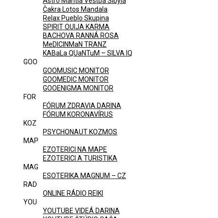
Astro Mantia Veštba Sibyla
Čakra Lotos Mandala
Relax Pueblo Skupina
SPIRIT OUIJA KARMA
BACHOVA RANNÁ ROSA
MeDICINMaN TRANZ
KABaLa QUaNTuM – SILVA IQ
GOO
GOOMUSIC MONITOR
GOOMEDIC MONITOR
GOOENIGMA MONITOR
FOR
FÓRUM ZDRAVIA DARINA
FÓRUM KORONAVÍRUS
KOZ
PSYCHONAUT KOZMOS
MAP
EZOTERICI NA MAPE
EZOTERICI A TURISTIKA
MAG
ESOTERIKA MAGNUM – CZ
RAD
ONLINE RÁDIO REIKI
YOU
YOUTUBE VIDEÁ DARINA