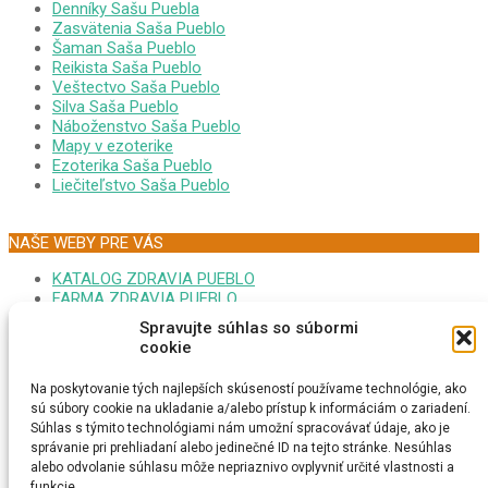
Denníky Sašu Puebla
Zasvätenia Saša Pueblo
Šaman Saša Pueblo
Reikista Saša Pueblo
Veštectvo Saša Pueblo
Silva Saša Pueblo
Náboženstvo Saša Pueblo
Mapy v ezoterike
Ezoterika Saša Pueblo
Liečiteľstvo Saša Pueblo
NAŠE WEBY PRE VÁS
KATALOG ZDRAVIA PUEBLO
FARMA ZDRAVIA PUEBLO
FORUM EZOTERIKA DARINA
Spravujte súhlas so súbormi
MONITOR GOOPLEX SASA
cookie
FORUM ZDRAVIA DARINA
PSYCHONAUTIKA KRISTINA
Na poskytovanie tých najlepších skúseností používame technológie, ako
MEDITÁCIA SAŠA PUEBLO
sú súbory cookie na ukladanie a/alebo prístup k informáciám o zariadení.
EZOTERICI NA MAPE
Súhlas s týmito technológiami nám umožní spracovávať údaje, ako je
MEDITAČNÁ TURISTIKA
správanie pri prehliadaní alebo jedinečné ID na tejto stránke. Nesúhlas
ESOTERIKA MAGNUM CZ
alebo odvolanie súhlasu môže nepriaznivo ovplyvniť určité vlastnosti a
ONLINE RADIO REIKI
funkcie.