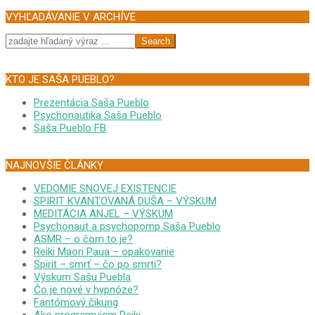
VYHĽADÁVANIE V ARCHÍVE
Search
KTO JE SAŠA PUEBLO?
Prezentácia Saša Pueblo
Psychonautika Saša Pueblo
Saša Pueblo FB
NAJNOVŠIE ČLÁNKY
VEDOMIE SNOVEJ EXISTENCIE
SPIRIT KVANTOVANÁ DUŠA – VÝSKUM
MEDITÁCIA ANJEL – VÝSKUM
Psychonaut a psychopomp Saša Pueblo
ASMR – o čom to je?
Reiki Maori Paua – opakovanie
Spirit – smrť – čo po smrti?
Výskum Sašu Puebla
Čo je nové v hypnóze?
Fantómový čikung