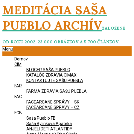
Skip
MEDITÁCIA SAŠA
to
content
PUEBLO ARCHÍV
ZALOŽENÉ
OD ROKU 2002, 23 000 OBRÁZKOV A 5 700 ČLÁNKOV
Primary
Menu
Navigation
Domov
Menu
CIM
BLOGER SAŠA PUEBLO
KATALÓG ZDRAVIA CIMAX
KONTAKTUJTE SAŠU PUEBLA
FAR
FARMA ZDRAVIA SAŠU PUEBLA
FAC
FACEARCANE SPRÁVY – SK
FACEARCANE SPRÁVY – CZ
FCB
Saša Pueblo FB
Saša Bylinková Apatéka
ANJELI DETI ATLANTIDY