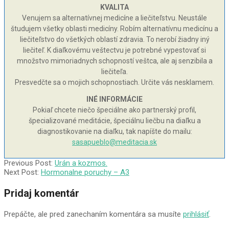
KVALITA
Venujem sa alternatívnej medicíne a liečiteľstvu. Neustále
študujem všetky oblasti medicíny. Robím alternatívnu medicínu a
liečiteľstvo do všetkých oblastí zdravia. To nerobí žiadny iný
liečiteľ. K diaľkovému veštectvu je potrebné vypestovať si
množstvo mimoriadnych schopností veštca, ale aj senzibila a
liečiteľa.
Presvedčte sa o mojich schopnostiach. Určite vás nesklamem.
INÉ INFORMÁCIE
Pokiaľ chcete niečo špeciálne ako partnerský profil,
špecializované meditácie, špeciálnu liečbu na diaľku a
diagnostikovanie na diaľku, tak napíšte do mailu:
sasapueblo@meditacia.sk
2004-
Previous Post:
Urán a kozmos.
01-
Next Post:
Hormonalne poruchy – A3
12
Pridaj komentár
Prepáčte, ale pred zanechaním komentára sa musíte
prihlásiť
.