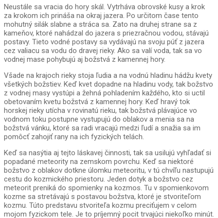
Neustále sa vracia do hory skál. Vytrháva obrovské kusy a krok
za krokom ich prináša na okraj jazera. Po určitom čase tento
mohutný silák slabne a stráca sa. Zato na druhej strane sa z
kameňov, ktoré nahádzal do jazera s priezračnou vodou, stávajú
postavy. Tieto vodné postavy sa vydávajú na svoju púť z jazera
cez valiacu sa vodu do dravej rieky. Ako sa valí voda, tak sa vo
vodnej mase pohybujú aj božstvá z kamennej hory.
Všade na krajoch rieky stoja ľudia a na vodnú hladinu hádžu kvety
všetkých božstiev. Keď kvet dopadne na hladinu vody, tak božstvo
z vodnej masy vystúpi a žehná pohladením každého, kto si uctil
obetovaním kvetu božstvá z kamennej hory. Keď hravý tok
horskej rieky utícha v rovinatú rieku, tak božstvá plávajúce vo
vodnom toku postupne vystupujú do oblakov a menia sa na
božstvá vánku, ktoré sa radi vracajú medzi ľudí a snažia sa im
pomôcť zahojiť rany na ich fyzických telách.
Keď sa nasýtia aj tejto láskavej činnosti, tak sa usilujú vyhľadať si
popadané meteority na zemskom povrchu. Keď sa niektoré
božstvo z oblakov dotkne úlomku meteoritu, v tú chvíľu nastupujú
cestu do kozmického priestoru. Jeden dotyk a božstvo cez
meteorit preniká do spomienky na kozmos. Tu v spomienkovom
kozme sa stretávajú s postavou božstva, ktoré je stvoriteľom
kozmu. Túto predstavu stvoriteľa kozmu preciťujem v celom
mojom fyzickom tele. Je to príjemný pocit trvajúci niekoľko minút.