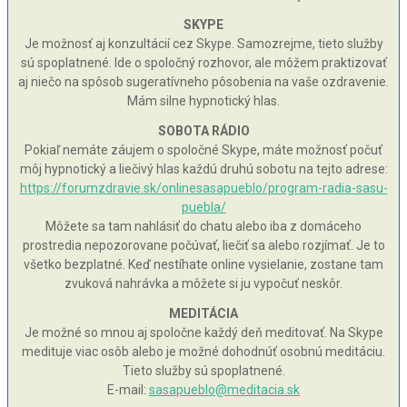
SKYPE
Je možnosť aj konzultácií cez Skype. Samozrejme, tieto služby
sú spoplatnené. Ide o spoločný rozhovor, ale môžem praktizovať
aj niečo na spôsob sugeratívneho pôsobenia na vaše ozdravenie.
Mám silne hypnotický hlas.
SOBOTA RÁDIO
Pokiaľ nemáte záujem o spoločné Skype, máte možnosť počuť
môj hypnotický a liečivý hlas každú druhú sobotu na tejto adrese:
https://forumzdravie.sk/onlinesasapueblo/program-radia-sasu-
puebla/
Môžete sa tam nahlásiť do chatu alebo iba z domáceho
prostredia nepozorovane počúvať, liečiť sa alebo rozjímať. Je to
všetko bezplatné. Keď nestíhate online vysielanie, zostane tam
zvuková nahrávka a môžete si ju vypočuť neskôr.
MEDITÁCIA
Je možné so mnou aj spoločne každý deň meditovať. Na Skype
medituje viac osôb alebo je možné dohodnúť osobnú meditáciu.
Tieto služby sú spoplatnené.
E-mail:
sasapueblo@meditacia.sk