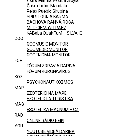
Astro Mantia Veštba Sibyla
Čakra Lotos Mandala
Relax Pueblo Skupina
SPIRIT OUIJA KARMA
BACHOVA RANNÁ ROSA
MeDICINMaN TRANZ
KABaLa QUaNTuM – SILVA IQ
GOO
GOOMUSIC MONITOR
GOOMEDIC MONITOR
GOOENIGMA MONITOR
FOR
FÓRUM ZDRAVIA DARINA
FÓRUM KORONAVÍRUS
KOZ
PSYCHONAUT KOZMOS
MAP
EZOTERICI NA MAPE
EZOTERICI A TURISTIKA
MAG
ESOTERIKA MAGNUM – CZ
RAD
ONLINE RÁDIO REIKI
YOU
YOUTUBE VIDEÁ DARINA