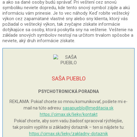
a ako sa dané osoby budú správať. Pri veštení cez snovú
symboliku neviete dopredu, kde tento snový symbol zájde a akú
informáciu vám prinesie. Je to vec náhody. Keď robíte veštecký
výkon cez zapamätané vlastné sny alebo sny klienta, ktorý vás
požiadal o veštecký výkon, tak zvyčajne získate informácie
dotýkajúce sa osoby, ktorá poskytla sny na veštenie. Veštenie na
základe snových symbolov nestojí na určitom trvalom spôsobe a
neviete, aký druh informácie získate.
SAŠA PUEBLO
PSYCHOTRONICKÁ PORADNA
REKLAMA: Pokiaľ chcete so mnou komunikovať, pošlete mi e-
mail na túto adresu:
sasapueblo@meditacia.sk
https://cimax.sk/lieky/kontakt
Pokiaľ chcete, aby som vašu žiadosť spracoval rýchlejšie,
tak prosím vyplňte si základný dotazník – ten si nájdete tu:
https://cimax.sk/lieky/zakladny-dotaznik