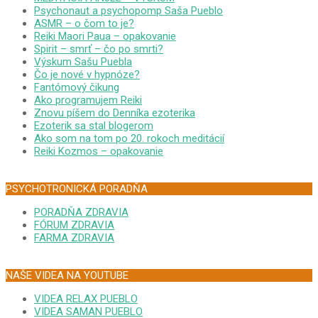
Psychonaut a psychopomp Saša Pueblo
ASMR – o čom to je?
Reiki Maori Paua – opakovanie
Spirit – smrť – čo po smrti?
Výskum Sašu Puebla
Čo je nové v hypnóze?
Fantómový čikung
Ako programujem Reiki
Znovu píšem do Denníka ezoterika
Ezoterik sa stal blogerom
Ako som na tom po 20. rokoch meditácií
Reiki Kozmos – opakovanie
PSYCHOTRONICKÁ PORADŇA
PORADŇA ZDRAVIA
FÓRUM ZDRAVIA
FARMA ZDRAVIA
NAŠE VIDEA NA YOUTUBE
VIDEA RELAX PUEBLO
VIDEA SAMAN PUEBLO