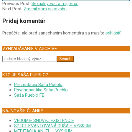
2002-
Previous Post:
Sexuálny volt a migréna.
08-
Next Post:
Zmenil som si povahu
27
Pridaj komentár
Prepáčte, ale pred zanechaním komentára sa musíte
prihlásiť
.
VYHĽADÁVANIE V ARCHÍVE
Search
KTO JE SAŠA PUEBLO?
Prezentácia Saša Pueblo
Psychonautika Saša Pueblo
Saša Pueblo FB
NAJNOVŠIE ČLÁNKY
VEDOMIE SNOVEJ EXISTENCIE
SPIRIT KVANTOVANÁ DUŠA – VÝSKUM
MEDITÁCIA ANJEL – VÝSKUM