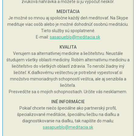
zvuková nahrávka a môžete si ju vypočuť neskôr.
MEDITÁCIA
Je možné so mnou aj spoločne každý deň meditovať. Na Skype
medituje viac osôb alebo je možné dohodnúť osobnú meditáciu.
Tieto služby sú spoplatnené.
E-mail:
sasapueblo@meditacia.sk
KVALITA
Venujem sa alternatívnej medicíne a liečiteľstvu. Neustále
študujem všetky oblasti medicíny. Robím alternatívnu medicínu a
liečiteľstvo do všetkých oblastí zdravia. To nerobí žiadny iný
liečiteľ. K diaľkovému veštectvu je potrebné vypestovať si
množstvo mimoriadnych schopností veštca, ale aj senzibila a
liečiteľa.
Presvedčte sa o mojich schopnostiach. Určite vás nesklamem.
INÉ INFORMÁCIE
Pokiaľ chcete niečo špeciálne ako partnerský profil,
špecializované meditácie, špeciálnu liečbu na diaľku a
diagnostikovanie na diaľku, tak napíšte do mailu:
sasapueblo@meditacia.sk