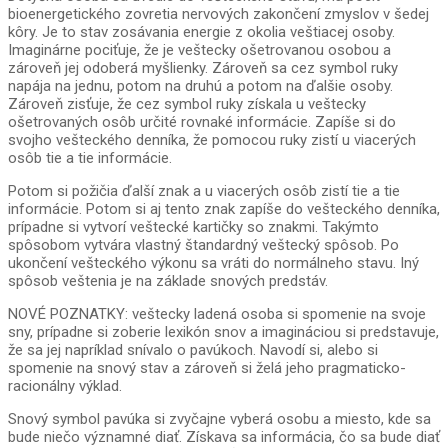
bioenergetického zovretia nervových zakončení zmyslov v šedej
kôry. Je to stav zosávania energie z okolia veštiacej osoby.
Imaginárne pociťuje, že je veštecky ošetrovanou osobou a
zároveň jej odoberá myšlienky. Zároveň sa cez symbol ruky
napája na jednu, potom na druhú a potom na ďalšie osoby.
Zároveň zisťuje, že cez symbol ruky získala u veštecky
ošetrovaných osôb určité rovnaké informácie. Zapíše si do
svojho vešteckého denníka, že pomocou ruky zistí u viacerých
osôb tie a tie informácie.
Potom si požičia ďalší znak a u viacerých osôb zistí tie a tie
informácie. Potom si aj tento znak zapíše do vešteckého denníka,
prípadne si vytvorí veštecké kartičky so znakmi. Takýmto
spôsobom vytvára vlastný štandardný veštecký spôsob. Po
ukončení vešteckého výkonu sa vráti do normálneho stavu. Iný
spôsob veštenia je na základe snových predstáv.
NOVÉ POZNATKY: veštecky ladená osoba si spomenie na svoje
sny, prípadne si zoberie lexikón snov a imagináciou si predstavuje,
že sa jej napríklad snívalo o pavúkoch. Navodí si, alebo si
spomenie na snový stav a zároveň si želá jeho pragmaticko-
racionálny výklad.
Snový symbol pavúka si zvyčajne vyberá osobu a miesto, kde sa
bude niečo významné diať. Získava sa informácia, čo sa bude diať