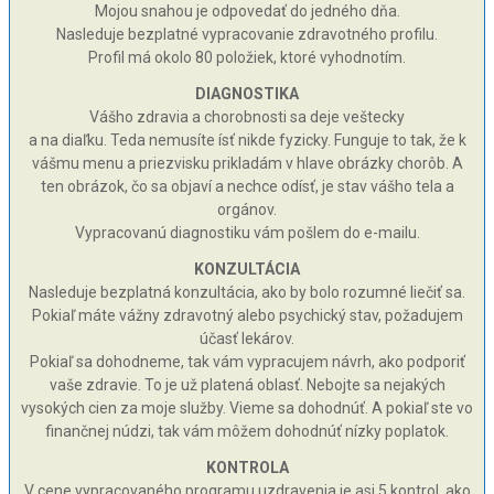
Mojou snahou je odpovedať do jedného dňa.
Nasleduje bezplatné vypracovanie zdravotného profilu.
Profil má okolo 80 položiek, ktoré vyhodnotím.
DIAGNOSTIKA
Vášho zdravia a chorobnosti sa deje veštecky
a na diaľku. Teda nemusíte ísť nikde fyzicky. Funguje to tak, že k
vášmu menu a priezvisku prikladám v hlave obrázky chorôb. A
ten obrázok, čo sa objaví a nechce odísť, je stav vášho tela a
orgánov.
Vypracovanú diagnostiku vám pošlem do e-mailu.
KONZULTÁCIA
Nasleduje bezplatná konzultácia, ako by bolo rozumné liečiť sa.
Pokiaľ máte vážny zdravotný alebo psychický stav, požadujem
účasť lekárov.
Pokiaľ sa dohodneme, tak vám vypracujem návrh, ako podporiť
vaše zdravie. To je už platená oblasť. Nebojte sa nejakých
vysokých cien za moje služby. Vieme sa dohodnúť. A pokiaľ ste vo
finančnej núdzi, tak vám môžem dohodnúť nízky poplatok.
KONTROLA
V cene vypracovaného programu uzdravenia je asi 5 kontrol, ako