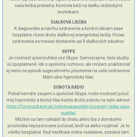
vaša liečba prebieha. Kontrola beží na diaľku vešteckými
technikami.
DIAĽKOVÁ LIEČBA
K diagnostike a návrhu ozdravenia a kontrol dávam zase
bezplatne rôzne druhy diaľkovej energetickej liečby. Počas
ozdravenia za mesiac dostanete asi 9 diaľkových zásahov.
SKYPE
Je možnosť aj konzultácií cez Skype. Samozrejme, tieto služby
sú spoplatnené. Ide o spoločný rozhovor, ale môžem praktizovať
aj niečo na spôsob sugeratívneho pôsobenia na vaše ozdravenie.
Mám silne hypnotický hlas.
SOBOTA RÁDIO
Pokiaľ nemáte záujem o spoločné Skype, máte možnosť počuť
môj hypnotický a liečivý hlas každú druhú sobotu na tejto adrese:
https://forumzdravie.sk/onlinesasapueblo/program-radia-sasu-
puebla/
Môžete sa tam nahlásiť do chatu alebo iba z domáceho
prostredia nepozorovane počúvať, liečiť sa alebo rozjímať. Je to
všetko bezplatné. Keď nestíhate online vysielanie, zostane tam