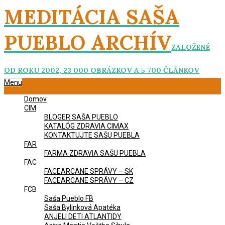
Skip
MEDITÁCIA SAŠA
to
content
PUEBLO ARCHÍV
ZALOŽENÉ
OD ROKU 2002, 23 000 OBRÁZKOV A 5 700 ČLÁNKOV
Primary
Menu
Navigation
Domov
Menu
CIM
BLOGER SAŠA PUEBLO
KATALÓG ZDRAVIA CIMAX
KONTAKTUJTE SAŠU PUEBLA
FAR
FARMA ZDRAVIA SAŠU PUEBLA
FAC
FACEARCANE SPRÁVY – SK
FACEARCANE SPRÁVY – CZ
FCB
Saša Pueblo FB
Saša Bylinková Apatéka
ANJELI DETI ATLANTIDY