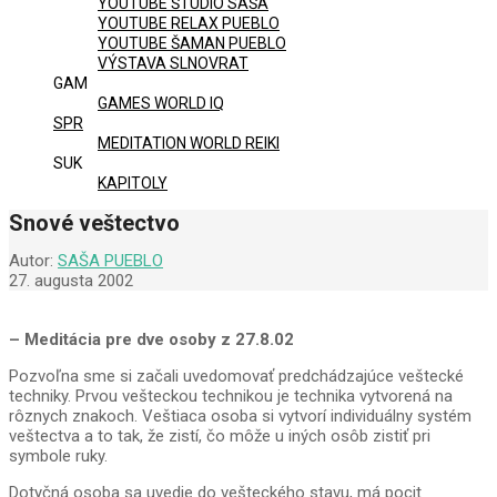
YOUTUBE ŠTÚDIO SAŠA
YOUTUBE RELAX PUEBLO
YOUTUBE ŠAMAN PUEBLO
VÝSTAVA SLNOVRAT
GAM
GAMES WORLD IQ
SPR
MEDITATION WORLD REIKI
SUK
KAPITOLY
Snové veštectvo
Autor:
SAŠA PUEBLO
27. augusta 2002
– Meditácia pre dve osoby z 27.8.02
Pozvoľna sme si začali uvedomovať predchádzajúce veštecké
techniky. Prvou vešteckou technikou je technika vytvorená na
rôznych znakoch. Veštiaca osoba si vytvorí individuálny systém
veštectva a to tak, že zistí, čo môže u iných osôb zistiť pri
symbole ruky.
Dotyčná osoba sa uvedie do vešteckého stavu, má pocit