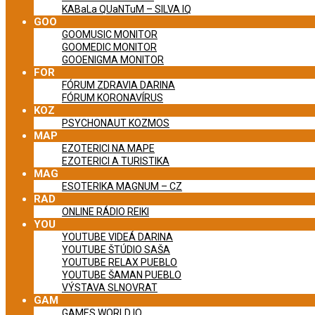
KABaLa QUaNTuM – SILVA IQ
GOO
GOOMUSIC MONITOR
GOOMEDIC MONITOR
GOOENIGMA MONITOR
FOR
FÓRUM ZDRAVIA DARINA
FÓRUM KORONAVÍRUS
KOZ
PSYCHONAUT KOZMOS
MAP
EZOTERICI NA MAPE
EZOTERICI A TURISTIKA
MAG
ESOTERIKA MAGNUM – CZ
RAD
ONLINE RÁDIO REIKI
YOU
YOUTUBE VIDEÁ DARINA
YOUTUBE ŠTÚDIO SAŠA
YOUTUBE RELAX PUEBLO
YOUTUBE ŠAMAN PUEBLO
VÝSTAVA SLNOVRAT
GAM
GAMES WORLD IQ