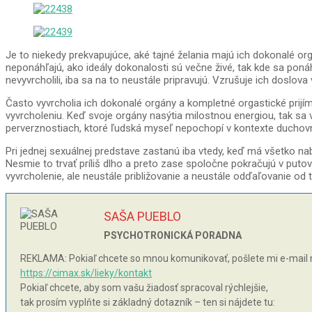
Je to niekedy prekvapujúce, aké tajné želania majú ich dokonalé or
neponáhľajú, ako ideály dokonalosti sú večne živé, tak kde sa poná
nevyvrcholili, iba sa na to neustále pripravujú. Vzrušuje ich dos
Často vyvrcholia ich dokonalé orgány a kompletné orgastické prijím
vyvrcholeniu. Keď svoje orgány nasýtia milostnou energiou, tak sa
perverznostiach, ktoré ľudská myseľ nepochopí v kontexte duchovné
Pri jednej sexuálnej predstave zastanú iba vtedy, keď má všetko na
Nesmie to trvať príliš dlho a preto zase spoločne pokračujú v put
vyvrcholenie, ale neustále približovanie a neustále odďaľovanie od 
SAŠA PUEBLO
PSYCHOTRONICKÁ PORADNA
REKLAMA: Pokiaľ chcete so mnou komunikovať, pošlete mi e-mail 
https://cimax.sk/lieky/kontakt
Pokiaľ chcete, aby som vašu žiadosť spracoval rýchlejšie,
tak prosím vyplňte si základný dotazník – ten si nájdete tu: