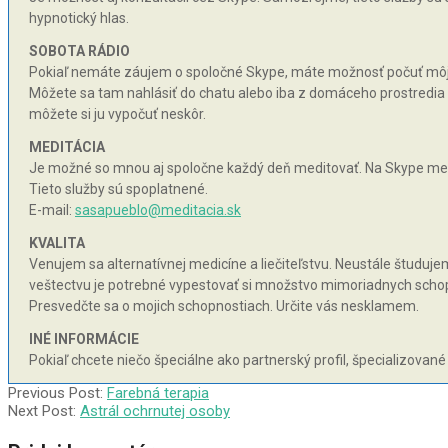
hypnotický hlas.
SOBOTA RÁDIO
Pokiaľ nemáte záujem o spoločné Skype, máte možnosť počuť môj hy
Môžete sa tam nahlásiť do chatu alebo iba z domáceho prostredia n
môžete si ju vypočuť neskôr.
MEDITÁCIA
Je možné so mnou aj spoločne každý deň meditovať. Na Skype med
Tieto služby sú spoplatnené.
E-mail:
sasapueblo@meditacia.sk
KVALITA
Venujem sa alternatívnej medicíne a liečiteľstvu. Neustále študujem 
veštectvu je potrebné vypestovať si množstvo mimoriadnych schopnos
Presvedčte sa o mojich schopnostiach. Určite vás nesklamem.
INÉ INFORMÁCIE
Pokiaľ chcete niečo špeciálne ako partnerský profil, špecializované
2004-
Previous Post:
Farebná terapia
09-
Next Post:
Astrál ochrnutej osoby
05