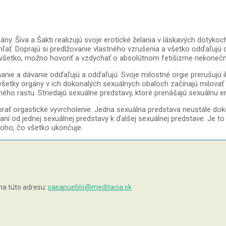
gány. Šiva a Šakti realizujú svoje erotické želania v láskavých dotyk
hľať. Doprajú si predlžovanie vlastného vzrušenia a všetko odďaľujú d
lova všetko, možno hovoriť a vzdychať o absolútnom fetišizme nekone
anie a dávanie odďaľujú a odďaľujú. Svoje milostné orgie prerušujú 
 všetky orgány v ich dokonalých sexuálnych obaloch začínajú milova
ho rastu. Striedajú sexuálne predstavy, ktoré prenášajú sexuálnu en
brať orgastické vyvrcholenie. Jedna sexuálna predstava neustále doko
ovaní od jednej sexuálnej predstavy k ďalšej sexuálnej predstave. J
toho, čo všetko ukončuje.
na túto adresu:
sasapueblo@meditacia.sk