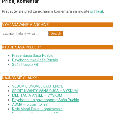
Pridaj komentár
Prepáčte, ale pred zanechaním komentára sa musíte
prihlásiť
.
VYHĽADÁVANIE V ARCHÍVE
Search
KTO JE SAŠA PUEBLO?
Prezentácia Saša Pueblo
Psychonautika Saša Pueblo
Saša Pueblo FB
NAJNOVŠIE ČLÁNKY
VEDOMIE SNOVEJ EXISTENCIE
SPIRIT KVANTOVANÁ DUŠA – VÝSKUM
MEDITÁCIA ANJEL – VÝSKUM
Psychonaut a psychopomp Saša Pueblo
ASMR – o čom to je?
Reiki Maori Paua – opakovanie