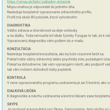
https://cimax.sk/lieky/zakladny-dotaznik
Mojou snahou je odpovedať do jedného dňa.
Nasleduje bezplatné vypracovanie zdravotného profilu.
Profil má okolo 80 položiek, ktoré vyhodnotím.
DIAGNOSTIKA
Vášho zdravia a chorobnosti sa deje veštecky
a na diaľku. Teda nemusíte ísť nikde fyzicky. Funguje to tak, že k 
Vypracovanú diagnostiku vám pošlem do e-mailu.
KONZULTÁCIA
Nasleduje bezplatná konzultácia, ako by bolo rozumné liečiť sa.
Pokiaľ máte vážny zdravotný alebo psychický stav, požadujem účas
Pokiaľ sa dohodneme, tak vám vypracujem návrh, ako podporiť vaše 
tak vám môžem dohodnúť nízky poplatok.
KONTROLA
V cene vypracovaného programu uzdravenia je asi 5 kontrol, ako va
DIAĽKOVÁ LIEČBA
K diagnostike a návrhu ozdravenia a kontrol dávam zase bezplatne 
SKYPE
Je možnosť aj konzultácií cez Skype. Samozrejme, tieto služby sú