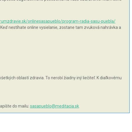
orumzdravie.sk/onlinesasapueblo/program-radia-sasu-puebla/
 Keď nestíhate online vysielanie, zostane tam zvuková nahrávka a
šetkých oblastí zdravia. To nerobí žiadny iný liečiteľ. K diaľkovému
napíšte do mailu:
sasapueblo@meditacia.sk