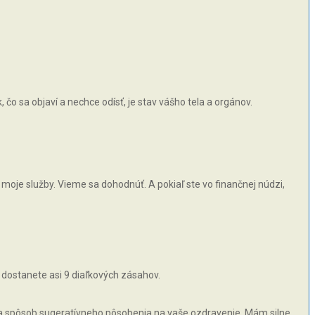
čo sa objaví a nechce odísť, je stav vášho tela a orgánov.
moje služby. Vieme sa dohodnúť. A pokiaľ ste vo finančnej núdzi,
 dostanete asi 9 diaľkových zásahov.
 na spôsob sugeratívneho pôsobenia na vaše ozdravenie. Mám silne