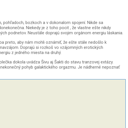
och, pohľadoch, bozkoch a v dokonalom spojení. Nikde sa
onekonečna. Niekedy je z toho pocit , že vlastne ešte nikdy
čných podnetov. Neustále doprajú svojim orgánom energiu láskania.
iba preto, aby nám mohli oznámiť, že ešte stále nedošlo k
ť navzájom. Doprajú si rozkoš vo vzájomných erotických
ergiu z jedného miesta na druhý.
lečka dokola uvádza Šivu aj Šakti do stavu tranzovej extázy.
e to nekonečný pohyb galaktického orgazmu. Je nádherné nepoznať