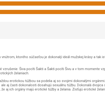
vnútrom, ktorého súčasťou je dokonalý ideál mužskej krásy a tak ist
cké vzrušenie. Šiva pocíti Šakti a Šakti pocíti Šivu a v tom momente 
otických želaniach.
ždou erotickou túžbou sa podelia aj so svojimi dokonalými orgánmi. K
, ale aj časti dokonalosti dosahujú sexuálnu túžbu. Dokonalá dvojic
, že aj ich orgány majú erotické túžby a želania. Zisťujú erotické žel