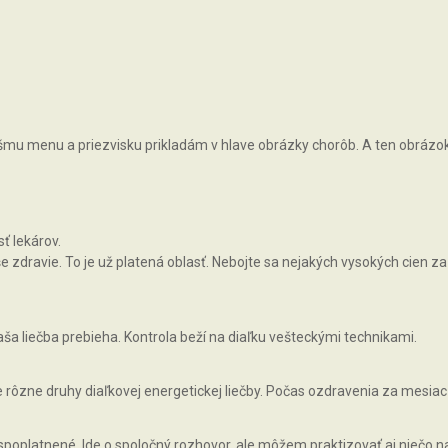
vášmu menu a priezvisku prikladám v hlave obrázky chorôb. A ten obrázok, 
ť lekárov.
zdravie. To je už platená oblasť. Nebojte sa nejakých vysokých cien za 
ša liečba prebieha. Kontrola beží na diaľku vešteckými technikami.
rôzne druhy diaľkovej energetickej liečby. Počas ozdravenia za mesiac
 spoplatnené. Ide o spoločný rozhovor, ale môžem praktizovať aj niečo