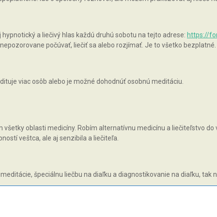
pnotický a liečivý hlas každú druhú sobotu na tejto adrese:
https://f
epozorovane počúvať, liečiť sa alebo rozjímať. Je to všetko bezplatné.
ituje viac osôb alebo je možné dohodnúť osobnú meditáciu.
všetky oblasti medicíny. Robím alternatívnu medicínu a liečiteľstvo do v
tí veštca, ale aj senzibila a liečiteľa.
 meditácie, špeciálnu liečbu na diaľku a diagnostikovanie na diaľku, tak 