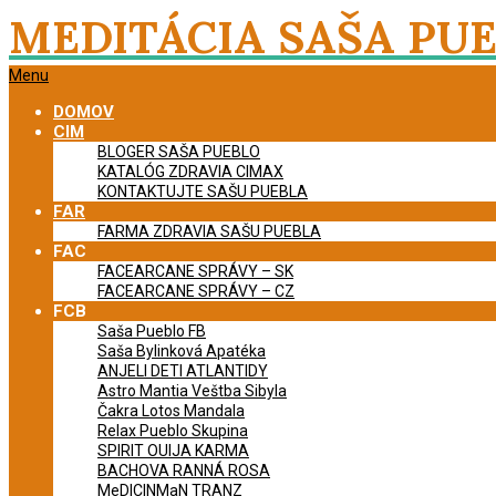
Skip
MEDITÁCIA SAŠA PU
to
content
Primary
Menu
Navigation
DOMOV
Menu
CIM
BLOGER SAŠA PUEBLO
KATALÓG ZDRAVIA CIMAX
KONTAKTUJTE SAŠU PUEBLA
FAR
FARMA ZDRAVIA SAŠU PUEBLA
FAC
FACEARCANE SPRÁVY – SK
FACEARCANE SPRÁVY – CZ
FCB
Saša Pueblo FB
Saša Bylinková Apatéka
ANJELI DETI ATLANTIDY
Astro Mantia Veštba Sibyla
Čakra Lotos Mandala
Relax Pueblo Skupina
SPIRIT OUIJA KARMA
BACHOVA RANNÁ ROSA
MeDICINMaN TRANZ