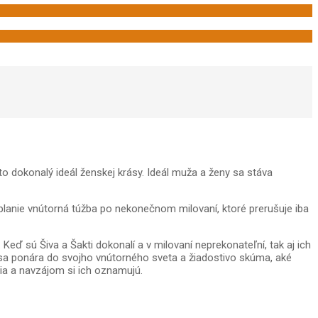
o dokonalý ideál ženskej krásy. Ideál muža a ženy sa stáva
vzplanie vnútorná túžba po nekonečnom milovaní, ktoré prerušuje iba
eď sú Šiva a Šakti dokonalí a v milovaní neprekonateľní, tak aj ich
a sa ponára do svojho vnútorného sveta a žiadostivo skúma, aké
ania a navzájom si ich oznamujú.