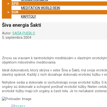
SPR
MEDITATION WORLD REIKI
SUK
KAPITOLY
Šiva energia Šakti
Autor:
SAŠA PUEBLO
5. septembra 2004
Znovu sa vraciam k tantristickým meditáciám s vlastným erotickým 
objektom milostného meditovania.
Ideál dokonalosti, ktorý skrýva v sebe Šiva a Šakti, má svoje eroti
slastný spánok. Každý z nich dosahuje dokonalú erotickú túžbu v er
Nehybne sedia a dokonale si vychutnávajú svoje erotické túžby. S ka
orgány sú dokonalé a schopné prežívať erotické túžby. Nielen celok
erotické túžby majú ich orgány a časti tela. Je to nečakané zistenie