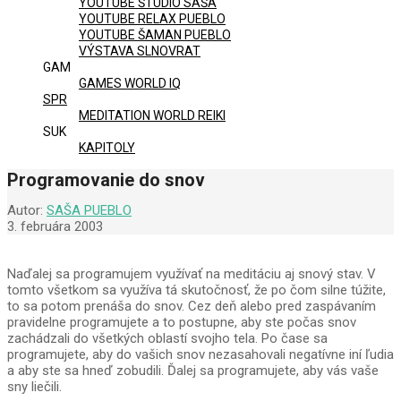
YOUTUBE ŠTÚDIO SAŠA
YOUTUBE RELAX PUEBLO
YOUTUBE ŠAMAN PUEBLO
VÝSTAVA SLNOVRAT
GAM
GAMES WORLD IQ
SPR
MEDITATION WORLD REIKI
SUK
KAPITOLY
Programovanie do snov
Autor:
SAŠA PUEBLO
3. februára 2003
Naďalej sa programujem využívať na meditáciu aj snový stav. V
tomto všetkom sa využíva tá skutočnosť, že po čom silne túžite,
to sa potom prenáša do snov. Cez deň alebo pred zaspávaním
pravidelne programujete a to postupne, aby ste počas snov
zachádzali do všetkých oblastí svojho tela. Po čase sa
programujete, aby do vašich snov nezasahovali negatívne iní ľudia
a aby ste sa hneď zobudili. Ďalej sa programujete, aby vás vaše
sny liečili.