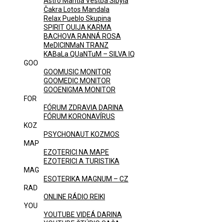
Astro Mantia Veštba Sibyla
Čakra Lotos Mandala
Relax Pueblo Skupina
SPIRIT OUIJA KARMA
BACHOVA RANNÁ ROSA
MeDICINMaN TRANZ
KABaLa QUaNTuM – SILVA IQ
GOO
GOOMUSIC MONITOR
GOOMEDIC MONITOR
GOOENIGMA MONITOR
FOR
FÓRUM ZDRAVIA DARINA
FÓRUM KORONAVÍRUS
KOZ
PSYCHONAUT KOZMOS
MAP
EZOTERICI NA MAPE
EZOTERICI A TURISTIKA
MAG
ESOTERIKA MAGNUM – CZ
RAD
ONLINE RÁDIO REIKI
YOU
YOUTUBE VIDEÁ DARINA