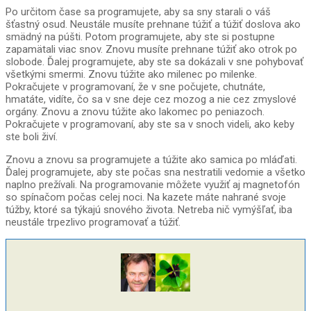
Po určitom čase sa programujete, aby sa sny starali o váš
šťastný osud. Neustále musíte prehnane túžiť a túžiť doslova ako
smädný na púšti. Potom programujete, aby ste si postupne
zapamätali viac snov. Znovu musíte prehnane túžiť ako otrok po
slobode. Ďalej programujete, aby ste sa dokázali v sne pohybovať
všetkými smermi. Znovu túžite ako milenec po milenke.
Pokračujete v programovaní, že v sne počujete, chutnáte,
hmatáte, vidíte, čo sa v sne deje cez mozog a nie cez zmyslové
orgány. Znovu a znovu túžite ako lakomec po peniazoch.
Pokračujete v programovaní, aby ste sa v snoch videli, ako keby
ste boli živí.
Znovu a znovu sa programujete a túžite ako samica po mláďati.
Ďalej programujete, aby ste počas sna nestratili vedomie a všetko
naplno prežívali. Na programovanie môžete využiť aj magnetofón
so spínačom počas celej noci. Na kazete máte nahrané svoje
túžby, ktoré sa týkajú snového života. Netreba nič vymýšľať, iba
neustále trpezlivo programovať a túžiť.