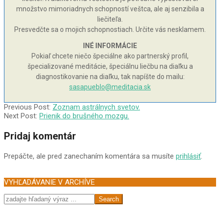
množstvo mimoriadnych schopností veštca, ale aj senzibila a
liečiteľa.
Presvedčte sa o mojich schopnostiach. Určite vás nesklamem.
INÉ INFORMÁCIE
Pokiaľ chcete niečo špeciálne ako partnerský profil,
špecializované meditácie, špeciálnu liečbu na diaľku a
diagnostikovanie na diaľku, tak napíšte do mailu:
sasapueblo@meditacia.sk
2003-
Previous Post:
Zoznam astrálnych svetov.
02-
Next Post:
Prienik do brušného mozgu.
03
Pridaj komentár
Prepáčte, ale pred zanechaním komentára sa musíte
prihlásiť
.
VYHĽADÁVANIE V ARCHÍVE
Search