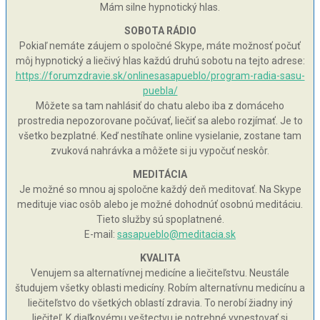
Mám silne hypnotický hlas.
SOBOTA RÁDIO
Pokiaľ nemáte záujem o spoločné Skype, máte možnosť počuť
môj hypnotický a liečivý hlas každú druhú sobotu na tejto adrese:
https://forumzdravie.sk/onlinesasapueblo/program-radia-sasu-
puebla/
Môžete sa tam nahlásiť do chatu alebo iba z domáceho
prostredia nepozorovane počúvať, liečiť sa alebo rozjímať. Je to
všetko bezplatné. Keď nestíhate online vysielanie, zostane tam
zvuková nahrávka a môžete si ju vypočuť neskôr.
MEDITÁCIA
Je možné so mnou aj spoločne každý deň meditovať. Na Skype
medituje viac osôb alebo je možné dohodnúť osobnú meditáciu.
Tieto služby sú spoplatnené.
E-mail:
sasapueblo@meditacia.sk
KVALITA
Venujem sa alternatívnej medicíne a liečiteľstvu. Neustále
študujem všetky oblasti medicíny. Robím alternatívnu medicínu a
liečiteľstvo do všetkých oblastí zdravia. To nerobí žiadny iný
liečiteľ. K diaľkovému veštectvu je potrebné vypestovať si