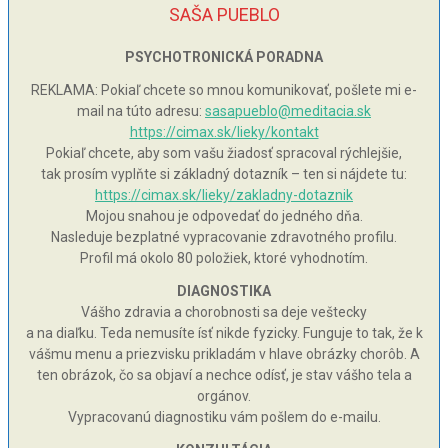
SAŠA PUEBLO
PSYCHOTRONICKÁ PORADNA
REKLAMA: Pokiaľ chcete so mnou komunikovať, pošlete mi e-
mail na túto adresu:
sasapueblo@meditacia.sk
https://cimax.sk/lieky/kontakt
Pokiaľ chcete, aby som vašu žiadosť spracoval rýchlejšie,
tak prosím vyplňte si základný dotazník – ten si nájdete tu:
https://cimax.sk/lieky/zakladny-dotaznik
Mojou snahou je odpovedať do jedného dňa.
Nasleduje bezplatné vypracovanie zdravotného profilu.
Profil má okolo 80 položiek, ktoré vyhodnotím.
DIAGNOSTIKA
Vášho zdravia a chorobnosti sa deje veštecky
a na diaľku. Teda nemusíte ísť nikde fyzicky. Funguje to tak, že k
vášmu menu a priezvisku prikladám v hlave obrázky chorôb. A
ten obrázok, čo sa objaví a nechce odísť, je stav vášho tela a
orgánov.
Vypracovanú diagnostiku vám pošlem do e-mailu.