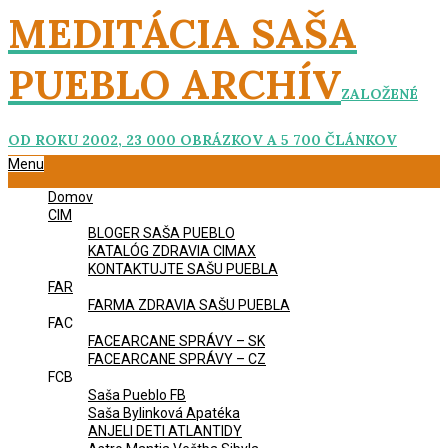
Skip
MEDITÁCIA SAŠA
to
content
PUEBLO ARCHÍV
ZALOŽENÉ
OD ROKU 2002, 23 000 OBRÁZKOV A 5 700 ČLÁNKOV
Primary
Menu
Navigation
Domov
Menu
CIM
BLOGER SAŠA PUEBLO
KATALÓG ZDRAVIA CIMAX
KONTAKTUJTE SAŠU PUEBLA
FAR
FARMA ZDRAVIA SAŠU PUEBLA
FAC
FACEARCANE SPRÁVY – SK
FACEARCANE SPRÁVY – CZ
FCB
Saša Pueblo FB
Saša Bylinková Apatéka
ANJELI DETI ATLANTIDY