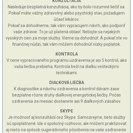
KONZULTÁCIA
Nasleduje bezplatná konzultácia, ako by bolo rozumné liečiť sa.
Pokiaľ máte vážny zdravotný alebo psychický stav, požadujem
účasť lekárov.
Pokiaľ sa dohodneme, tak vám vypracujem návrh, ako podporiť
vaše zdravie. To je už platená oblasť. Nebojte sa nejakých
vysokých cien za moje služby. Vieme sa dohodnúť. A pokiaľ ste vo
finančnej núdzi, tak vám môžem dohodnúť nízky poplatok.
KONTROLA
V cene vypracovaného programu uzdravenia je asi 5 kontrol, ako
vaša liečba prebieha. Kontrola beží na diaľku vešteckými
technikami.
DIAĽKOVÁ LIEČBA
K diagnostike a návrhu ozdravenia a kontrol dávam zase
bezplatne rôzne druhy diaľkovej energetickej liečby. Počas
ozdravenia za mesiac dostanete asi 9 diaľkových zásahov.
SKYPE
Je možnosť aj konzultácií cez Skype. Samozrejme, tieto služby
sú spoplatnené. Ide o spoločný rozhovor, ale môžem praktizovať
aj niečo na spôsob sugeratívneho pôsobenia na vaše ozdravenie.