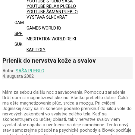
YOUTUBE ŠTÚDIO SAŠA
YOUTUBE RELAX PUEBLO
YOUTUBE ŠAMAN PUEBLO
VÝSTAVA SLNOVRAT
GAM
GAMES WORLD IQ
SPR
MEDITATION WORLD REIKI
SUK
KAPITOLY
Prienik do nervstva kože a svalov
Autor:
SAŠA PUEBLO
4. augusta 2002
Mám za sebou ďalšiu noc zasväcovania. Pomocou zariadenia
Drôt som si magnetizoval slezinu. Všetko prebehlo dobre. Čaká
ma ešte magnetizovanie pľúc, srdca a mozgu. Pri cvičení
Jogínskej školy sa mi konečne podarilo preniknúť do silou vôle do
nervových zakončení vo svalstve celého tela. Keď sa
skoncentrujem do určitej oblasti, tak v nervstve svalov viem
vyvolať stav napätia a uvoľnenie sa deje samočinne. Tento nový
stav samozrejme pôsobí na psychické pochody a človek pociťuje