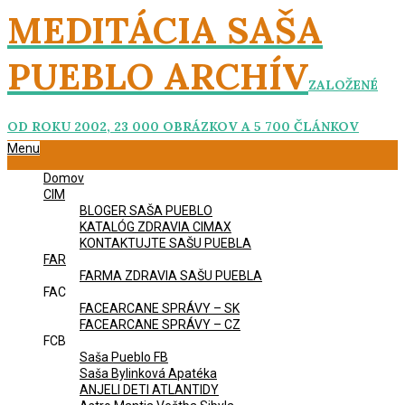
Skip
MEDITÁCIA SAŠA
to
content
PUEBLO ARCHÍV
ZALOŽENÉ
OD ROKU 2002, 23 000 OBRÁZKOV A 5 700 ČLÁNKOV
Primary
Menu
Navigation
Domov
Menu
CIM
BLOGER SAŠA PUEBLO
KATALÓG ZDRAVIA CIMAX
KONTAKTUJTE SAŠU PUEBLA
FAR
FARMA ZDRAVIA SAŠU PUEBLA
FAC
FACEARCANE SPRÁVY – SK
FACEARCANE SPRÁVY – CZ
FCB
Saša Pueblo FB
Saša Bylinková Apatéka
ANJELI DETI ATLANTIDY