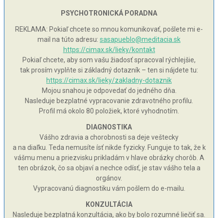
PSYCHOTRONICKÁ PORADNA
REKLAMA: Pokiaľ chcete so mnou komunikovať, pošlete mi e-
mail na túto adresu:
sasapueblo@meditacia.sk
https://cimax.sk/lieky/kontakt
Pokiaľ chcete, aby som vašu žiadosť spracoval rýchlejšie,
tak prosím vyplňte si základný dotazník – ten si nájdete tu:
https://cimax.sk/lieky/zakladny-dotaznik
Mojou snahou je odpovedať do jedného dňa.
Nasleduje bezplatné vypracovanie zdravotného profilu.
Profil má okolo 80 položiek, ktoré vyhodnotím.
DIAGNOSTIKA
Vášho zdravia a chorobnosti sa deje veštecky
a na diaľku. Teda nemusíte ísť nikde fyzicky. Funguje to tak, že k
vášmu menu a priezvisku prikladám v hlave obrázky chorôb. A
ten obrázok, čo sa objaví a nechce odísť, je stav vášho tela a
orgánov.
Vypracovanú diagnostiku vám pošlem do e-mailu.
KONZULTÁCIA
Nasleduje bezplatná konzultácia, ako by bolo rozumné liečiť sa.