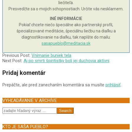
liečiteľa.
Presvedčte sa o mojich schopnostiach. Určite vás nesklamem.
INÉ INFORMÁCIE
Pokiaľ chcete niečo špeciálne ako partnerský profil,
špecializované meditácie, špeciálnu liečbu na diaľku a
diagnostikovanie na diaľku, tak napíšte do mailu:
sasapueblo@meditacia.sk
2002-
Previous Post:
Vnímanie buniek tela
08-
Next Post:
Aj po smrti špiritistky boli jej duchovia aktívni
04
Pridaj komentár
Prepáčte, ale pred zanechaním komentára sa musíte
prihlásiť
.
VYHĽADÁVANIE V ARCHÍVE
Search
KTO JE SAŠA PUEBLO?