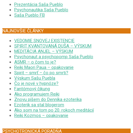
Prezentácia Saša Pueblo
Psychonautika Saša Pueblo
Saša Pueblo FB
NAJNOVŠIE ČLÁNKY
VEDOMIE SNOVEJ EXISTENCIE
SPIRIT KVANTOVANÁ DUŠA – VÝSKUM
MEDITÁCIA ANJEL – VÝSKUM
Psychonaut a psychopomp Saša Pueblo
ASMR – o čom to je?
Reiki Maori Paua – opakovanie
Spirit – smrť – čo po smrti?
Výskum Sašu Puebla
Čo je nové v hypnóze?
Fantómový čikung
Ako programujem Reiki
Znovu píšem do Denníka ezoterika
Ezoterik sa stal blogerom
Ako som na tom po 20. rokoch meditácií
Reiki Kozmos – opakovanie
PSYCHOTRONICKÁ PORADŇA