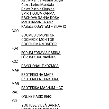
Astro Mantia Veštba Sibyla
Čakra Lotos Mandala
Relax Pueblo Skupina
SPIRIT OUIJA KARMA
BACHOVA RANNÁ ROSA
MeDICINMaN TRANZ
KABaLa QUaNTuM – SILVA IQ
GOO
GOOMUSIC MONITOR
GOOMEDIC MONITOR
GOOENIGMA MONITOR
FOR
FÓRUM ZDRAVIA DARINA
FÓRUM KORONAVÍRUS
KOZ
PSYCHONAUT KOZMOS
MAP
EZOTERICI NA MAPE
EZOTERICI A TURISTIKA
MAG
ESOTERIKA MAGNUM – CZ
RAD
ONLINE RÁDIO REIKI
YOU
YOUTUBE VIDEÁ DARINA