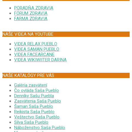
PORADŇA ZDRAVIA
FÓRUM ZDRAVIA
FARMA ZDRAVIA
NAŠE VIDEA NA YOUTUBE
VIDEA RELAX PUEBLO
VIDEA SAMAN PUEBLO
VIDEA FACEARCANE
VIDEA WIKIWIITER DARINA
NAŠE KATALÓGY PRE VÁS
Galéria zasvätení
Čo ovláda Saša Pueblo
Denníky Sašu Puebla
Zasvätenia Saša Pueblo
Šaman Saša Pueblo
Reikista Saša Pueblo
Veštectvo Saša Pueblo
Silva Saša Pueblo
Náboženstvo Saša Pueblo