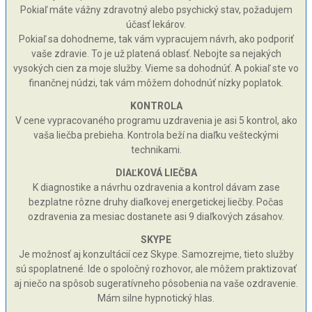
Pokiaľ máte vážny zdravotný alebo psychický stav, požadujem
účasť lekárov.
Pokiaľ sa dohodneme, tak vám vypracujem návrh, ako podporiť
vaše zdravie. To je už platená oblasť. Nebojte sa nejakých
vysokých cien za moje služby. Vieme sa dohodnúť. A pokiaľ ste vo
finančnej núdzi, tak vám môžem dohodnúť nízky poplatok.
KONTROLA
V cene vypracovaného programu uzdravenia je asi 5 kontrol, ako
vaša liečba prebieha. Kontrola beží na diaľku vešteckými
technikami.
DIAĽKOVÁ LIEČBA
K diagnostike a návrhu ozdravenia a kontrol dávam zase
bezplatne rôzne druhy diaľkovej energetickej liečby. Počas
ozdravenia za mesiac dostanete asi 9 diaľkových zásahov.
SKYPE
Je možnosť aj konzultácií cez Skype. Samozrejme, tieto služby
sú spoplatnené. Ide o spoločný rozhovor, ale môžem praktizovať
aj niečo na spôsob sugeratívneho pôsobenia na vaše ozdravenie.
Mám silne hypnotický hlas.