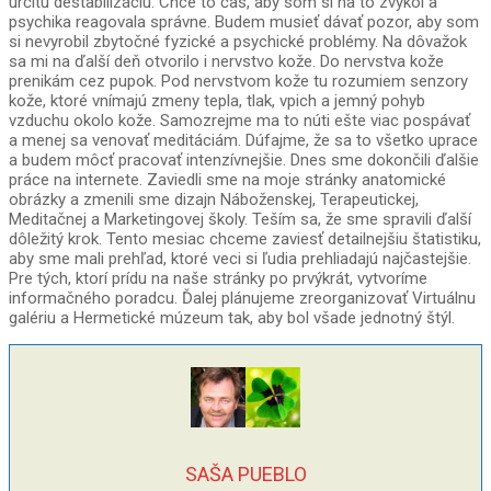
určitú destabilizáciu. Chce to čas, aby som si na to zvykol a
psychika reagovala správne. Budem musieť dávať pozor, aby som
si nevyrobil zbytočné fyzické a psychické problémy. Na dôvažok
sa mi na ďalší deň otvorilo i nervstvo kože. Do nervstva kože
prenikám cez pupok. Pod nervstvom kože tu rozumiem senzory
kože, ktoré vnímajú zmeny tepla, tlak, vpich a jemný pohyb
vzduchu okolo kože. Samozrejme ma to núti ešte viac pospávať
a menej sa venovať meditáciám. Dúfajme, že sa to všetko uprace
a budem môcť pracovať intenzívnejšie. Dnes sme dokončili ďalšie
práce na internete. Zaviedli sme na moje stránky anatomické
obrázky a zmenili sme dizajn Náboženskej, Terapeutickej,
Meditačnej a Marketingovej školy. Teším sa, že sme spravili ďalší
dôležitý krok. Tento mesiac chceme zaviesť detailnejšiu štatistiku,
aby sme mali prehľad, ktoré veci si ľudia prehliadajú najčastejšie.
Pre tých, ktorí prídu na naše stránky po prvýkrát, vytvoríme
informačného poradcu. Ďalej plánujeme zreorganizovať Virtuálnu
galériu a Hermetické múzeum tak, aby bol všade jednotný štýl.
SAŠA PUEBLO