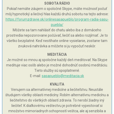
SOBOTA RÁDIO
Pokiaľ nemáte záujem o spoločné Skype, máte možnosť počuť
môj hypnotický a liečivý hlas každú druhú sobotu na tejto adrese:
https://forumzdravie.sk/onlinesasapueblo/program-radia-sasu-
puebla/
Môžete sa tam nahlásiť do chatu alebo iba z domáceho
prostredia nepozorovane počúvať, liečiť sa alebo rozjímať. Je to
všetko bezplatné. Keď nestíhate online vysielanie, zostane tam
zvuková nahrávka a môžete si ju vypočuť neskôr.
MEDITÁCIA
Je možné so mnou aj spoločne každý deň meditovať. Na Skype
medituje viac osôb alebo je možné dohodnúť osobnú meditáciu.
Tieto služby sú spoplatnené.
E-mail:
sasapueblo@meditacia.sk
KVALITA
Venujem sa alternatívnej medicíne a liečiteľstvu. Neustále
študujem všetky oblasti medicíny. Robím alternatívnu medicínu a
liečiteľstvo do všetkých oblastí zdravia. To nerobí žiadny iný
liečiteľ. K diaľkovému veštectvu je potrebné vypestovať si
množstvo mimoriadnych schopností veštca, ale aj senzibila a