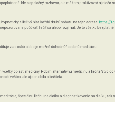
 spoplatnené. Ide o spoločný rozhovor, ale môžem praktizovať aj niečo
pnotický a liečivý hlas každú druhú sobotu na tejto adrese:
https://f
epozorovane počúvať, liečiť sa alebo rozjímať. Je to všetko bezplatné.
ituje viac osôb alebo je možné dohodnúť osobnú meditáciu.
všetky oblasti medicíny. Robím alternatívnu medicínu a liečiteľstvo do v
tí veštca, ale aj senzibila a liečiteľa.
 meditácie, špeciálnu liečbu na diaľku a diagnostikovanie na diaľku, tak 