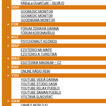
KABaLa QUaNTuM – SILVA IQ
GOO
GOOMUSIC MONITOR
GOOMEDIC MONITOR
GOOENIGMA MONITOR
FOR
FÓRUM ZDRAVIA DARINA
FÓRUM KORONAVÍRUS
KOZ
PSYCHONAUT KOZMOS
MAP
EZOTERICI NA MAPE
EZOTERICI A TURISTIKA
MAG
ESOTERIKA MAGNUM – CZ
RAD
ONLINE RÁDIO REIKI
YOU
YOUTUBE VIDEÁ DARINA
YOUTUBE ŠTÚDIO SAŠA
YOUTUBE RELAX PUEBLO
YOUTUBE ŠAMAN PUEBLO
VÝSTAVA SLNOVRAT
GAM
GAMES WORLD IQ