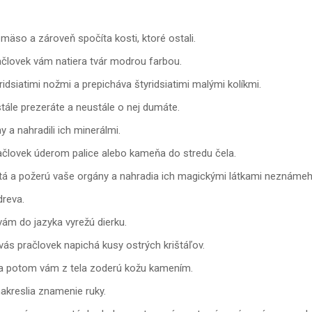
mäso a zároveň spočíta kosti, ktoré ostali.
račlovek vám natiera tvár modrou farbou.
idsiatimi nožmi a prepicháva štyridsiatimi malými kolíkmi.
stále prezeráte a neustále o nej dumáte.
 a nahradili ich minerálmi.
račlovek úderom palice alebo kameňa do stredu čela.
ieratá a požerú vaše orgány a nahradia ich magickými látkami neznáme
dreva.
vám do jazyka vyrežú dierku.
vás pračlovek napichá kusy ostrých krištáľov.
v a potom vám z tela zoderú kožu kamením.
nakreslia znamenie ruky.