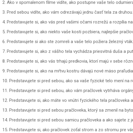
2. Ako v spomalenom filme vidíte, ako postupne vaše telo odumiera,
3. Pred sebou vidíte, ako vám odrezávajú jednu časť tela za druhou.
4. Predstavujete si, ako vás pred vašimi očami rozrežú a rozpília n
5. Predstavujete si, ako niekto vaše kosti pozbiera, najlepšie pračl
6. Predstavujete si ako ste zomreli a vaše telo požiera železný vták
7. Predstavujete si, ako z vášho tela vychádza priesvitná duša a put
8. Predstavujete si, ako vás trhajú predkovia, ktorí majú v sebe rôz
9. Predstavujete si, ako na mŕtvu kostru dávajú nové mäso praľudia,
10. Predstavujete si pred sebou, ako sa vaše fyzické telo mení na r
11. Predstavujete si pred sebou, ako vám pračlovek vytrháva orgán
12. Predstavujete si, ako máte vo vnútri fyzického tela pračloveka
13. Predstavujete si pred sebou pračloveka, ktorý sa zmenil na byt
14. Predstavujete si pred sebou samicu pračloveka a ako sajete z je
15. Predstavujete si, ako pračlovek zoťal strom a zo stromu pre vá