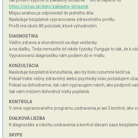
tak prosím vyplňte si základný dotazník – ten si nájdete tu:
https://cimax.sk/lieky/zakladny-dotaznik
Mojou snahou je odpovedať do jedného dňa.
Nasleduje bezplatné vypracovanie zdravotného profilu.
Profil má okolo 80 položiek, ktoré vyhodnotím.
DIAGNOSTIKA
Vášho zdravia a chorobnosti sa deje veštecky
a na diaľku. Teda nemusíte ísť nikde fyzicky. Funguje to tak, že k 
Vypracovanú diagnostiku vám pošlem do e-mailu.
KONZULTÁCIA
Nasleduje bezplatná konzultácia, ako by bolo rozumné liečiť sa.
Pokiaľ máte vážny zdravotný alebo psychický stav, požadujem účas
Pokiaľ sa dohodneme, tak vám vypracujem návrh, ako podporiť vaše 
tak vám môžem dohodnúť nízky poplatok.
KONTROLA
V cene vypracovaného programu uzdravenia je asi 5 kontrol, ako va
DIAĽKOVÁ LIEČBA
K diagnostike a návrhu ozdravenia a kontrol dávam zase bezplatne 
SKYPE