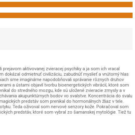
 prejavom aktivovanej zvieracej psychiky a ja som ich vracal
 dokázal odmietnuť civilizáciu, zabudnúť myslieť a vnútorný hlas
čeniach sme imaginárne napodobňovali správanie rôznych druhov
rami a ústami objavil tvorbu bioenergetických vibrácií, ktoré som
ikal do stredného mozgu, kde sú uložené zvieracie zmysly a v
pichávania akupunktúrnych bodov vo svalstve. Koncentrácia do svalu
 magických predstáv som prenikal do hormonálnych žliaz v tele.
dotyku. Teda oživoval som nervové senzory kože. Pokračoval som
ckých predstáv, ktoré som vybral zo šamanskej mytológie. Tiež tu