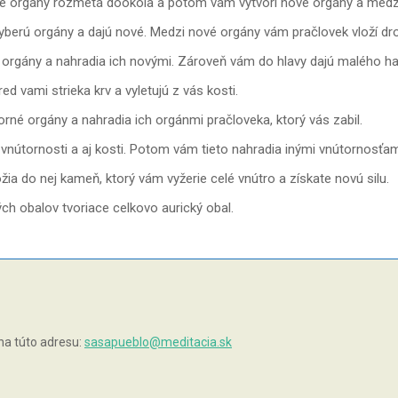
vaše orgány rozmetá dookola a potom vám vytvorí nové orgány a medzi
yberú orgány a dajú nové. Medzi nové orgány vám pračlovek vloží dro
ú orgány a nahradia ich novými. Zároveň vám do hlavy dajú malého ha
ed vami strieka krv a vyletujú z vás kosti.
orné orgány a nahradia ich orgánmi pračloveka, ktorý vás zabil.
m vnútornosti a aj kosti. Potom vám tieto nahradia inými vnútornosťa
žia do nej kameň, ktorý vám vyžerie celé vnútro a získate novú silu.
ých obalov tvoriace celkovo aurický obal.
na túto adresu:
sasapueblo@meditacia.sk