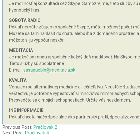
Je možnosť aj konzultácií cez Skype. Samozrejme, tieto služby sú
hypnotický hlas.
SOBOTA RÁDIO
Pokiaľ nemáte záujem o spoločné Skype, máte možnosť počuť môj hy
Môžete sa tam nahlásiť do chatu alebo iba z domáceho prostredia n
môžete si ju vypočuť neskôr.
MEDITÁCIA
Je možné so mnou aj spoločne každý deň meditovať. Na Skype med
Tieto služby sú spoplatnené.
E-mail:
sasapueblo@meditacia.sk
KVALITA
Venujem sa alternatívnej medicíne a liečiteľstvu. Neustále študujem 
veštectvu je potrebné vypestovať si množstvo mimoriadnych schopnos
Presvedčte sa o mojich schopnostiach. Určite vás nesklamem.
INÉ INFORMÁCIE
Pokiaľ chcete niečo špeciálne ako partnerský profil, špecializované
2003-
Previous Post:
Pračlovek 2
05-
Next Post:
Pračlovek 4
11