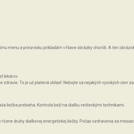
vášmu menu a priezvisku prikladám v hlave obrázky chorôb. A ten obrázok, 
ť lekárov.
zdravie. To je už platená oblasť. Nebojte sa nejakých vysokých cien za 
ša liečba prebieha. Kontrola beží na diaľku vešteckými technikami.
rôzne druhy diaľkovej energetickej liečby. Počas ozdravenia za mesiac