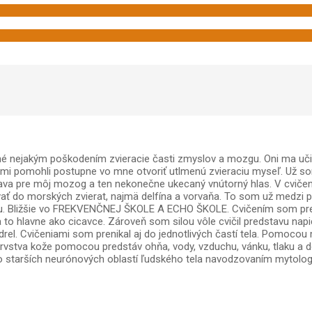
né nejakým poškodením zvieracie časti zmyslov a mozgu. Oni ma učili
a mi pomohli postupne vo mne otvoriť utlmenú zvieraciu myseľ. Už som
a úľava pre môj mozog a ten nekonečne ukecaný vnútorný hlas. V cvi
ať do morských zvierat, najmä delfína a vorvaňa. To som už medzi pe
su. Bližšie vo FREKVENČNEJ ŠKOLE A ECHO ŠKOLE. Cvičením som pren
 a to hlavne ako cicavce. Zároveň som silou vôle cvičil predstavu na
drel. Cvičeniami som prenikal aj do jednotlivých častí tela. Pomocou
vstva kože pomocou predstáv ohňa, vody, vzduchu, vánku, tlaku a 
o starších neurónových oblastí ľudského tela navodzovaním mytologi