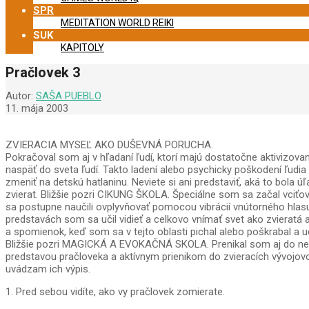
SPR
MEDITATION WORLD REIKI
SUK
KAPITOLY
Pračlovek 3
Autor:
SAŠA PUEBLO
11. mája 2003
ZVIERACIA MYSEĽ AKO DUŠEVNÁ PORUCHA.
Pokračoval som aj v hľadaní ľudí, ktorí majú dostatočne aktivizova
naspäť do sveta ľudí. Takto ladení alebo psychicky poškodení ľudi
zmeniť na detskú hatlaninu. Neviete si ani predstaviť, aká to bol
zvierat. Bližšie pozri CIKUNG ŠKOLA. Špeciálne som sa začal vciťov
sa postupne naučili ovplyvňovať pomocou vibrácií vnútorného hla
predstavách som sa učil vidieť a celkovo vnímať svet ako zvieratá
a spomienok, keď som sa v tejto oblasti pichal alebo poškrabal a u
Bližšie pozri MAGICKÁ A EVOKAČNÁ SKOLA. Prenikal som aj do ner
predstavou pračloveka a aktívnym prienikom do zvieracích vývojov
uvádzam ich výpis.
1. Pred sebou vidíte, ako vy pračlovek zomierate.