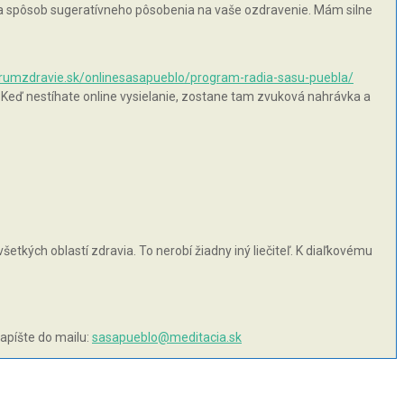
 na spôsob sugeratívneho pôsobenia na vaše ozdravenie. Mám silne
orumzdravie.sk/onlinesasapueblo/program-radia-sasu-puebla/
 Keď nestíhate online vysielanie, zostane tam zvuková nahrávka a
šetkých oblastí zdravia. To nerobí žiadny iný liečiteľ. K diaľkovému
napíšte do mailu:
sasapueblo@meditacia.sk