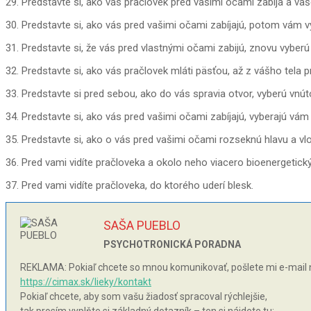
29. Predstavte si, ako vás pračlovek pred vašimi očami zabíja a 
30. Predstavte si, ako vás pred vašimi očami zabíjajú, potom vám v
31. Predstavte si, že vás pred vlastnými očami zabijú, znovu vyber
32. Predstavte si, ako vás pračlovek mláti päsťou, až z vášho tela pr
33. Predstavte si pred sebou, ako do vás spravia otvor, vyberú vnút
34. Predstavte si, ako vás pred vašimi očami zabíjajú, vyberajú vá
35. Predstavte si, ako o vás pred vašimi očami rozseknú hlavu a vlo
36. Pred vami vidíte pračloveka a okolo neho viacero bioenergetick
37. Pred vami vidíte pračloveka, do ktorého uderí blesk.
SAŠA PUEBLO
PSYCHOTRONICKÁ PORADNA
REKLAMA: Pokiaľ chcete so mnou komunikovať, pošlete mi e-mail 
https://cimax.sk/lieky/kontakt
Pokiaľ chcete, aby som vašu žiadosť spracoval rýchlejšie,