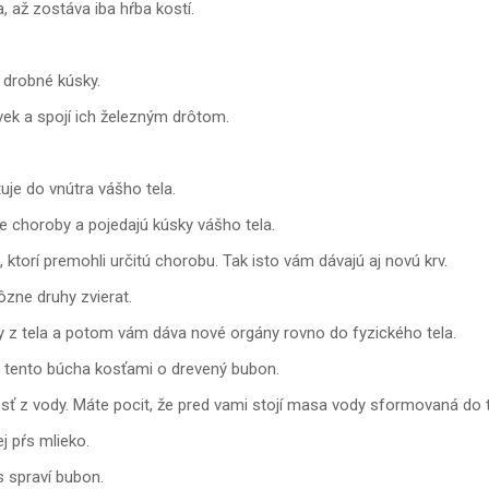
 až zostáva iba hŕba kostí.
a drobné kúsky.
ovek a spojí ich železným drôtom.
.
uje do vnútra vášho tela.
ne choroby a pojedajú kúsky vášho tela.
 ktorí premohli určitú chorobu. Tak isto vám dávajú aj novú krv.
ôzne druhy zvierat.
y z tela a potom vám dáva nové orgány rovno do fyzického tela.
 a tento búcha kosťami o drevený bubon.
osť z vody. Máte pocit, že pred vami stojí masa vody sformovaná do 
j pŕs mlieko.
s spraví bubon.