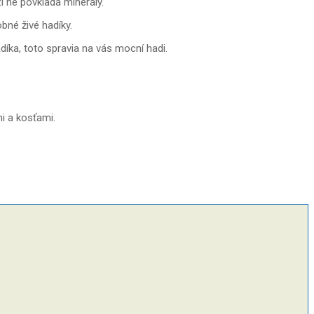
 ne povkladá minerály.
bné živé hadíky.
díka, toto spravia na vás mocní hadi.
mi a kosťami.