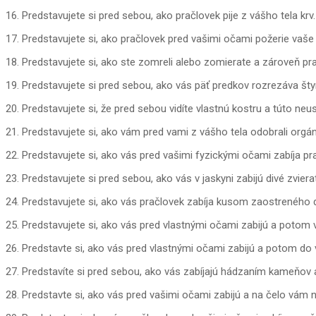
16. Predstavujete si pred sebou, ako pračlovek pije z vášho tela krv.
17. Predstavujete si, ako pračlovek pred vašimi očami požerie vaše 
18. Predstavujete si, ako ste zomreli alebo zomierate a zároveň p
19. Predstavujete si pred sebou, ako vás päť predkov rozrezáva štyr
20. Predstavujete si, že pred sebou vidíte vlastnú kostru a túto neu
21. Predstavujete si, ako vám pred vami z vášho tela odobrali orgány
22. Predstavujete si, ako vás pred vašimi fyzickými očami zabíja p
23. Predstavujete si pred sebou, ako vás v jaskyni zabijú divé zv
24. Predstavujete si, ako vás pračlovek zabíja kusom zaostreného 
25. Predstavujete si, ako vás pred vlastnými očami zabijú a potom 
26. Predstavte si, ako vás pred vlastnými očami zabijú a potom do 
27. Predstavíte si pred sebou, ako vás zabíjajú hádzaním kameňo
28. Predstavte si, ako vás pred vašimi očami zabijú a na čelo vám 