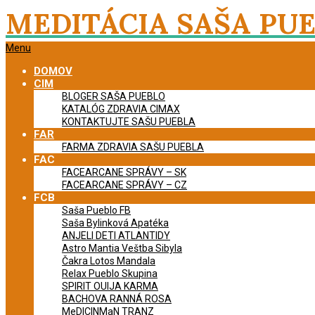
Skip
MEDITÁCIA SAŠA PU
to
content
Primary
Menu
Navigation
DOMOV
Menu
CIM
BLOGER SAŠA PUEBLO
KATALÓG ZDRAVIA CIMAX
KONTAKTUJTE SAŠU PUEBLA
FAR
FARMA ZDRAVIA SAŠU PUEBLA
FAC
FACEARCANE SPRÁVY – SK
FACEARCANE SPRÁVY – CZ
FCB
Saša Pueblo FB
Saša Bylinková Apatéka
ANJELI DETI ATLANTIDY
Astro Mantia Veštba Sibyla
Čakra Lotos Mandala
Relax Pueblo Skupina
SPIRIT OUIJA KARMA
BACHOVA RANNÁ ROSA
MeDICINMaN TRANZ