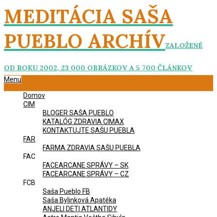
Skip
MEDITÁCIA SAŠA
to
content
PUEBLO ARCHÍV
ZALOŽENÉ
OD ROKU 2002, 23 000 OBRÁZKOV A 5 700 ČLÁNKOV
Primary
Menu
Navigation
Domov
Menu
CIM
BLOGER SAŠA PUEBLO
KATALÓG ZDRAVIA CIMAX
KONTAKTUJTE SAŠU PUEBLA
FAR
FARMA ZDRAVIA SAŠU PUEBLA
FAC
FACEARCANE SPRÁVY – SK
FACEARCANE SPRÁVY – CZ
FCB
Saša Pueblo FB
Saša Bylinková Apatéka
ANJELI DETI ATLANTIDY