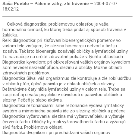
Saša Pueblo – Pálenie záhy, zlé trávenie –
2004-07-07
18:02:12
Celková diagnostika: problémovou oblasťou je vaša
hormonálna činnosť, ku ktorej treba pridať aj spôsob trávenia v
žalúdku.
Reiki diagnostika: pri zisťovaní bioenergetických pomerov vo
vašom tele zisťujem, že slezina bioenergiu netvorí a tiež ju
zosáva. Tak isto bioenergiu zosávajú obličky a lymfatické uzliny.
To naznačuje na určité zdravotné potiaže v týchto oblastiach.
Diagnostika kyvadlom: pri obkresľovaní vašich orgánov kyvadlom
som nevedel nakresliť pľúca, slezinu a obličky. Možné oblasti
zdravotných problémov.
Diagnostika Silva: váš organizmus zle kontroluje a zle robí údržbu
v oblasti pľúc, úplná pasivita je v oblasti obličiek a sleziny.
Deštruktívne čaty ničia lymfatické uzliny v celom tele. Treba sa
zaujímať aj o vašu psychiku v súvislosti s pasivitou obličiek a
sleziny. Pečeň je slabo aktívna.
Diagnostika rezonanciami: silné rezonancie vydáva lymfatický
systém a mimoriadna pasivita ide zo sleziny, obličiek a pečene.
Diagnostika vyžarovania: slezina má vyžarovať bielu a vyžaruje
červenú farbu. Obličky by mali vyžarovaťhnedú farbu a vyžarujú
sivú farbu. Problémové oblasti.
Diagnostika dvojníkom: pri prechádzaní vašich orgánov