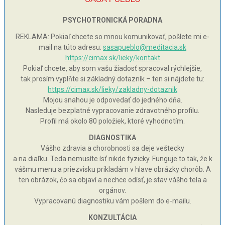
PSYCHOTRONICKÁ PORADNA
REKLAMA: Pokiaľ chcete so mnou komunikovať, pošlete mi e-
mail na túto adresu:
sasapueblo@meditacia.sk
https://cimax.sk/lieky/kontakt
Pokiaľ chcete, aby som vašu žiadosť spracoval rýchlejšie,
tak prosím vyplňte si základný dotazník – ten si nájdete tu:
https://cimax.sk/lieky/zakladny-dotaznik
Mojou snahou je odpovedať do jedného dňa.
Nasleduje bezplatné vypracovanie zdravotného profilu.
Profil má okolo 80 položiek, ktoré vyhodnotím.
DIAGNOSTIKA
Vášho zdravia a chorobnosti sa deje veštecky
a na diaľku. Teda nemusíte ísť nikde fyzicky. Funguje to tak, že k
vášmu menu a priezvisku prikladám v hlave obrázky chorôb. A
ten obrázok, čo sa objaví a nechce odísť, je stav vášho tela a
orgánov.
Vypracovanú diagnostiku vám pošlem do e-mailu.
KONZULTÁCIA