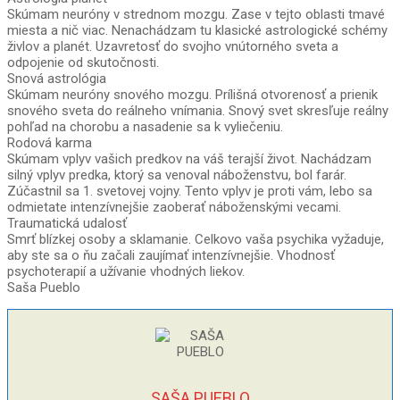
Skúmam neuróny v strednom mozgu. Zase v tejto oblasti tmavé
miesta a nič viac. Nenachádzam tu klasické astrologické schémy
živlov a planét. Uzavretosť do svojho vnútorného sveta a
odpojenie od skutočnosti.
Snová astrológia
Skúmam neuróny snového mozgu. Prílišná otvorenosť a prienik
snového sveta do reálneho vnímania. Snový svet skresľuje reálny
pohľad na chorobu a nasadenie sa k vyliečeniu.
Rodová karma
Skúmam vplyv vašich predkov na váš terajší život. Nachádzam
silný vplyv predka, ktorý sa venoval náboženstvu, bol farár.
Zúčastnil sa 1. svetovej vojny. Tento vplyv je proti vám, lebo sa
odmietate intenzívnejšie zaoberať náboženskými vecami.
Traumatická udalosť
Smrť blízkej osoby a sklamanie. Celkovo vaša psychika vyžaduje,
aby ste sa o ňu začali zaujímať intenzívnejšie. Vhodnosť
psychoterapií a užívanie vhodných liekov.
Saša Pueblo
SAŠA PUEBLO