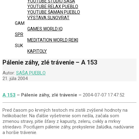
YOUTUBE ŠTÚDIO SAŠA
YOUTUBE RELAX PUEBLO
YOUTUBE ŠAMAN PUEBLO
VÝSTAVA SLNOVRAT
GAM
GAMES WORLD IQ
SPR
MEDITATION WORLD REIKI
SUK
KAPITOLY
Pálenie záhy, zlé trávenie – A 153
Autor:
SAŠA PUEBLO
21. júla 2004
A 153
– Pálenie záhy, zlé trávenie –
2004-07-07 17:47:52
Pred časom po krvných testoch mi zistili zvýšené hodnoty na
helikobacter. Na ďalšie vyšetrenie som nešla, začala som
zmenou stravy, pitie šťavy z kapusty, zeleru, cvikly a mrkvy
striedavo. Pociťujem pálenie záhy, prekyslenie žalúdka, nadúvanie
a horšie trávenie.