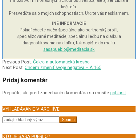
množstvo mimoriadnych schopností veštca, ale aj senzibila a
liečiteľa.
Presvedčte sa o mojich schopnostiach. Určite vás nesklamem.
INÉ INFORMÁCIE
Pokiaľ chcete niečo špeciálne ako partnerský profil,
špecializované meditácie, špeciálnu liečbu na diaľku a
diagnostikovanie na diaľku, tak napíšte do mailu:
sasapueblo@meditacia.sk
2004-
Previous Post:
Čakra a automatická kresba
07-
Next Post:
Chcem zmeniť svoje negatíva – A 165
21
Pridaj komentár
Prepáčte, ale pred zanechaním komentára sa musíte
prihlásiť
.
VYHĽADÁVANIE V ARCHÍVE
Search
KTO JE SAŠA PUEBLO?