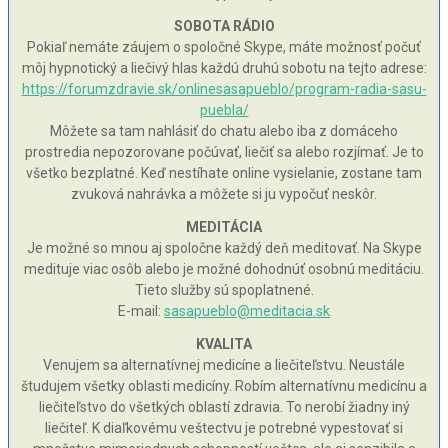
SOBOTA RÁDIO
Pokiaľ nemáte záujem o spoločné Skype, máte možnosť počuť
môj hypnotický a liečivý hlas každú druhú sobotu na tejto adrese:
https://forumzdravie.sk/onlinesasapueblo/program-radia-sasu-
puebla/
Môžete sa tam nahlásiť do chatu alebo iba z domáceho
prostredia nepozorovane počúvať, liečiť sa alebo rozjímať. Je to
všetko bezplatné. Keď nestíhate online vysielanie, zostane tam
zvuková nahrávka a môžete si ju vypočuť neskôr.
MEDITÁCIA
Je možné so mnou aj spoločne každý deň meditovať. Na Skype
medituje viac osôb alebo je možné dohodnúť osobnú meditáciu.
Tieto služby sú spoplatnené.
E-mail:
sasapueblo@meditacia.sk
KVALITA
Venujem sa alternatívnej medicíne a liečiteľstvu. Neustále
študujem všetky oblasti medicíny. Robím alternatívnu medicínu a
liečiteľstvo do všetkých oblastí zdravia. To nerobí žiadny iný
liečiteľ. K diaľkovému veštectvu je potrebné vypestovať si