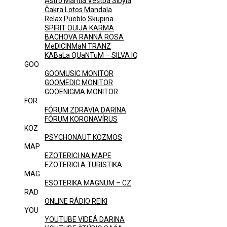
Astro Mantia Veštba Sibyla
Čakra Lotos Mandala
Relax Pueblo Skupina
SPIRIT OUIJA KARMA
BACHOVA RANNÁ ROSA
MeDICINMaN TRANZ
KABaLa QUaNTuM – SILVA IQ
GOO
GOOMUSIC MONITOR
GOOMEDIC MONITOR
GOOENIGMA MONITOR
FOR
FÓRUM ZDRAVIA DARINA
FÓRUM KORONAVÍRUS
KOZ
PSYCHONAUT KOZMOS
MAP
EZOTERICI NA MAPE
EZOTERICI A TURISTIKA
MAG
ESOTERIKA MAGNUM – CZ
RAD
ONLINE RÁDIO REIKI
YOU
YOUTUBE VIDEÁ DARINA