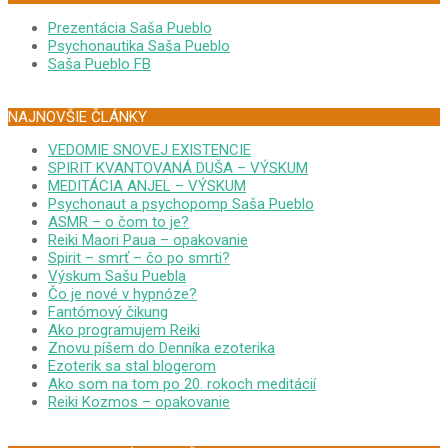
Prezentácia Saša Pueblo
Psychonautika Saša Pueblo
Saša Pueblo FB
NAJNOVŠIE ČLÁNKY
VEDOMIE SNOVEJ EXISTENCIE
SPIRIT KVANTOVANÁ DUŠA – VÝSKUM
MEDITÁCIA ANJEL – VÝSKUM
Psychonaut a psychopomp Saša Pueblo
ASMR – o čom to je?
Reiki Maori Paua – opakovanie
Spirit – smrť – čo po smrti?
Výskum Sašu Puebla
Čo je nové v hypnóze?
Fantómový čikung
Ako programujem Reiki
Znovu píšem do Denníka ezoterika
Ezoterik sa stal blogerom
Ako som na tom po 20. rokoch meditácií
Reiki Kozmos – opakovanie