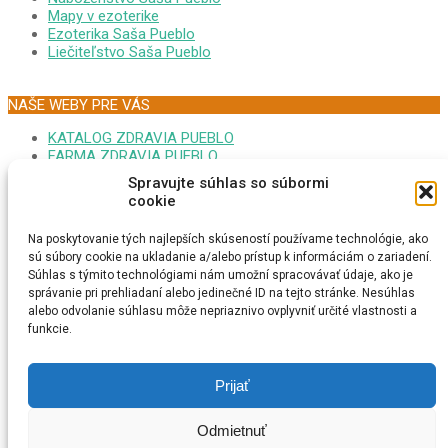
Mapy v ezoterike
Ezoterika Saša Pueblo
Liečiteľstvo Saša Pueblo
NAŠE WEBY PRE VÁS
KATALOG ZDRAVIA PUEBLO
FARMA ZDRAVIA PUEBLO
FORUM EZOTERIKA DARINA
Spravujte súhlas so súbormi
MONITOR GOOPLEX SASA
cookie
FORUM ZDRAVIA DARINA
PSYCHONAUTIKA KRISTINA
Na poskytovanie tých najlepších skúseností používame technológie, ako
MEDITÁCIA SAŠA PUEBLO
sú súbory cookie na ukladanie a/alebo prístup k informáciám o zariadení.
EZOTERICI NA MAPE
Súhlas s týmito technológiami nám umožní spracovávať údaje, ako je
MEDITAČNÁ TURISTIKA
správanie pri prehliadaní alebo jedinečné ID na tejto stránke. Nesúhlas
ESOTERIKA MAGNUM CZ
alebo odvolanie súhlasu môže nepriaznivo ovplyvniť určité vlastnosti a
ONLINE RADIO REIKI
funkcie.
VYSTAVA SLNOVRAT
GAMES WORLD IQ
FACEBOOK SAŠA PUEBLO
Prijať
SPIRITUAL REIKI THERAPY
GRANDMASTER REIKI SASA
Odmietnuť