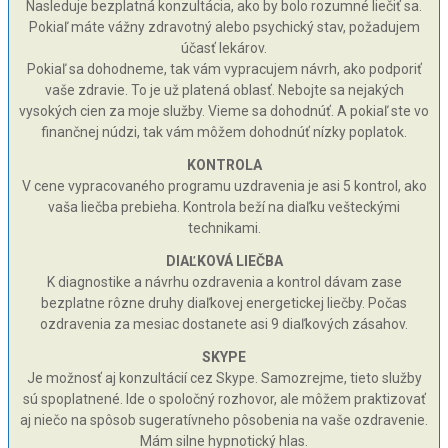
Nasleduje bezplatná konzultácia, ako by bolo rozumné liečiť sa.
Pokiaľ máte vážny zdravotný alebo psychický stav, požadujem
účasť lekárov.
Pokiaľ sa dohodneme, tak vám vypracujem návrh, ako podporiť
vaše zdravie. To je už platená oblasť. Nebojte sa nejakých
vysokých cien za moje služby. Vieme sa dohodnúť. A pokiaľ ste vo
finančnej núdzi, tak vám môžem dohodnúť nízky poplatok.
KONTROLA
V cene vypracovaného programu uzdravenia je asi 5 kontrol, ako
vaša liečba prebieha. Kontrola beží na diaľku vešteckými
technikami.
DIAĽKOVÁ LIEČBA
K diagnostike a návrhu ozdravenia a kontrol dávam zase
bezplatne rôzne druhy diaľkovej energetickej liečby. Počas
ozdravenia za mesiac dostanete asi 9 diaľkových zásahov.
SKYPE
Je možnosť aj konzultácií cez Skype. Samozrejme, tieto služby
sú spoplatnené. Ide o spoločný rozhovor, ale môžem praktizovať
aj niečo na spôsob sugeratívneho pôsobenia na vaše ozdravenie.
Mám silne hypnotický hlas.