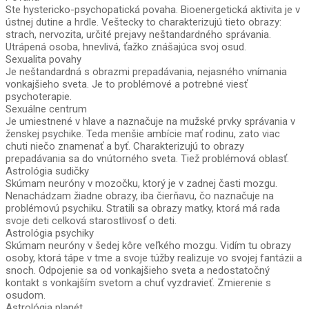
Ste hystericko-psychopatická povaha. Bioenergetická aktivita je v
ústnej dutine a hrdle. Veštecky to charakterizujú tieto obrazy:
strach, nervozita, určité prejavy neštandardného správania.
Utrápená osoba, hnevlivá, ťažko znášajúca svoj osud.
Sexualita povahy
Je neštandardná s obrazmi prepadávania, nejasného vnímania
vonkajšieho sveta. Je to problémové a potrebné viesť
psychoterapie.
Sexuálne centrum
Je umiestnené v hlave a naznačuje na mužské prvky správania v
ženskej psychike. Teda menšie ambície mať rodinu, zato viac
chuti niečo znamenať a byť. Charakterizujú to obrazy
prepadávania sa do vnútorného sveta. Tiež problémová oblasť.
Astrológia sudičky
Skúmam neuróny v mozočku, ktorý je v zadnej časti mozgu.
Nenachádzam žiadne obrazy, iba čierňavu, čo naznačuje na
problémovú psychiku. Stratili sa obrazy matky, ktorá má rada
svoje deti celková starostlivosť o deti.
Astrológia psychiky
Skúmam neuróny v šedej kôre veľkého mozgu. Vidím tu obrazy
osoby, ktorá tápe v tme a svoje túžby realizuje vo svojej fantázii a
snoch. Odpojenie sa od vonkajšieho sveta a nedostatočný
kontakt s vonkajším svetom a chuť vyzdravieť. Zmierenie s
osudom.
Astrológia planét