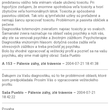
predstavou vášho tela vnímam všade uloženú toxicitu. Pri
hypofýze zisťujem, že enormne spotrebúva veľa toxicity a tvorí
zbytočne veľa hormonálnych látok. Toxicita je spôsobená
pasivitou obličiek. Tak isto aj lymfatické uzliny sú preťažené a
nemajú šancu spracovať toxicitu. Problémom je pasivita obličiek a
pečene.
Diagnostika totemovým zvieraťom: najviac toxicity je vo svaloch.
Šamanské zviera naznačuje na oblasť vašej psychiky a núti vás,
aby ste sa venovali psychike a životným zážitkom. Psychoterapie.
Diagnostika vnútorným hlasom: dotyčná osoba zažila veľa
stresových zážitkov a treba prečistiť jej psychiku.
Bolo by vhodné vypracovať aj veštecký profil a pozrieť sa na vašu
psychiku, aby sme mali úplný obraz. Saša Pueblo
A 153 – Pálenie záhy, zlé trávenie –
2004-07-21 18:41:38
Ďakujem za Vašu diagnostiku, sú to tie problémové oblasti, ktoré
som predpokladala. Prosím Vás o vypracovanie vešteckého
profilu.
Saša Pueblo – Pálenie záhy, zlé trávenie –
2004-07-21
18:42:22
Povaha