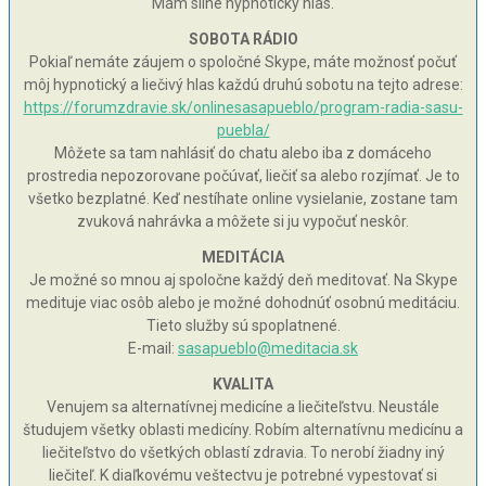
Mám silne hypnotický hlas.
SOBOTA RÁDIO
Pokiaľ nemáte záujem o spoločné Skype, máte možnosť počuť
môj hypnotický a liečivý hlas každú druhú sobotu na tejto adrese:
https://forumzdravie.sk/onlinesasapueblo/program-radia-sasu-
puebla/
Môžete sa tam nahlásiť do chatu alebo iba z domáceho
prostredia nepozorovane počúvať, liečiť sa alebo rozjímať. Je to
všetko bezplatné. Keď nestíhate online vysielanie, zostane tam
zvuková nahrávka a môžete si ju vypočuť neskôr.
MEDITÁCIA
Je možné so mnou aj spoločne každý deň meditovať. Na Skype
medituje viac osôb alebo je možné dohodnúť osobnú meditáciu.
Tieto služby sú spoplatnené.
E-mail:
sasapueblo@meditacia.sk
KVALITA
Venujem sa alternatívnej medicíne a liečiteľstvu. Neustále
študujem všetky oblasti medicíny. Robím alternatívnu medicínu a
liečiteľstvo do všetkých oblastí zdravia. To nerobí žiadny iný
liečiteľ. K diaľkovému veštectvu je potrebné vypestovať si