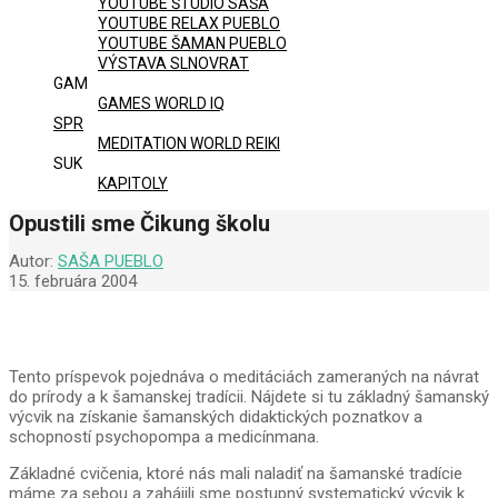
YOUTUBE ŠTÚDIO SAŠA
YOUTUBE RELAX PUEBLO
YOUTUBE ŠAMAN PUEBLO
VÝSTAVA SLNOVRAT
GAM
GAMES WORLD IQ
SPR
MEDITATION WORLD REIKI
SUK
KAPITOLY
Opustili sme Čikung školu
Autor:
SAŠA PUEBLO
15. februára 2004
Tento príspevok pojednáva o meditáciách zameraných na návrat
do prírody a k šamanskej tradícii. Nájdete si tu základný šamanský
výcvik na získanie šamanských didaktických poznatkov a
schopností psychopompa a medicínmana.
Základné cvičenia, ktoré nás mali naladiť na šamanské tradície
máme za sebou a zahájili sme postupný systematický výcvik k