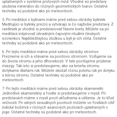
uplatnených v systéme prstových mód. Vhodné sú predstavy
uloženia minerálov do rôznych geometrických tvarov. Ostatné
techniky sú podobné ako pri meteoritoch.
5. Pri meditácii s bylinami máme pred sebou obrázky byliniek.
Meditujúci si bylinky prezrú a vytvárajú si čo najživšie predstavy. Z
rastliniek je vhodné si predstavovať hlavne kvety. Môžete sa pri
meditácii inšpirovať obradnými čajovými rituálmi čínskych
ezoterikov. Najdôležitejšou zložkou u bylí je ich vôňa. Ostatné
techniky sú podobné ako pri meteoritoch.
6. Pri tejto meditácii máme pred sebou obrázky stromov.
Prezrieme si ich a stávame sa pocitovo stromom. Vciťujeme sa
do života stromu a jeho dlhovekosti. V tele pociťujeme prúdenie
miazgy. Tak isto si predstavujeme, ako sa kmeňa stromu
dotýkame dlaňami rúk. Môžete skúšať rôznu polohu rúk pri dotyku
s kôrou stromu. Ostatné techniky sú podobné ako pri
meteoritoch.
7. Pri tejto meditácii máme pred sebou obrázky skamenelín.
Jednotlivé skameneliny a fosílie si predstavujeme v mysli. Pri
predstavách máme v mysli pocit ukľudnenia a utíšenia. Je to kľud
večnosti. Pri silných sexuálnych pocitoch môžete vo fosíliách cítiť
indické božstvá v rôznych asanových pozíciách uplatnených v
joge. Ostatné techniky sú podobné ako pri meteoritoch.