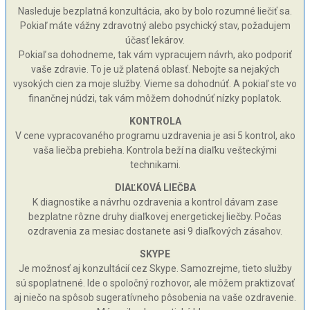
Nasleduje bezplatná konzultácia, ako by bolo rozumné liečiť sa.
Pokiaľ máte vážny zdravotný alebo psychický stav, požadujem
účasť lekárov.
Pokiaľ sa dohodneme, tak vám vypracujem návrh, ako podporiť
vaše zdravie. To je už platená oblasť. Nebojte sa nejakých
vysokých cien za moje služby. Vieme sa dohodnúť. A pokiaľ ste vo
finančnej núdzi, tak vám môžem dohodnúť nízky poplatok.
KONTROLA
V cene vypracovaného programu uzdravenia je asi 5 kontrol, ako
vaša liečba prebieha. Kontrola beží na diaľku vešteckými
technikami.
DIAĽKOVÁ LIEČBA
K diagnostike a návrhu ozdravenia a kontrol dávam zase
bezplatne rôzne druhy diaľkovej energetickej liečby. Počas
ozdravenia za mesiac dostanete asi 9 diaľkových zásahov.
SKYPE
Je možnosť aj konzultácií cez Skype. Samozrejme, tieto služby
sú spoplatnené. Ide o spoločný rozhovor, ale môžem praktizovať
aj niečo na spôsob sugeratívneho pôsobenia na vaše ozdravenie.