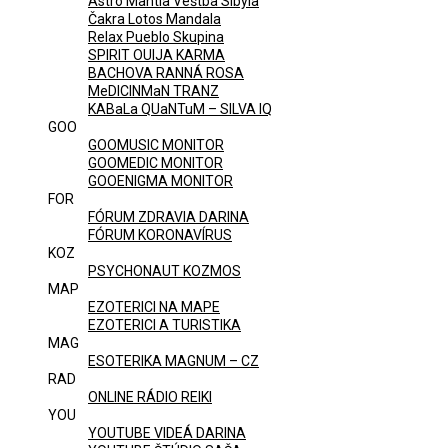
Astro Mantia Veštba Sibyla
Čakra Lotos Mandala
Relax Pueblo Skupina
SPIRIT OUIJA KARMA
BACHOVA RANNÁ ROSA
MeDICINMaN TRANZ
KABaLa QUaNTuM – SILVA IQ
GOO
GOOMUSIC MONITOR
GOOMEDIC MONITOR
GOOENIGMA MONITOR
FOR
FÓRUM ZDRAVIA DARINA
FÓRUM KORONAVÍRUS
KOZ
PSYCHONAUT KOZMOS
MAP
EZOTERICI NA MAPE
EZOTERICI A TURISTIKA
MAG
ESOTERIKA MAGNUM – CZ
RAD
ONLINE RÁDIO REIKI
YOU
YOUTUBE VIDEÁ DARINA