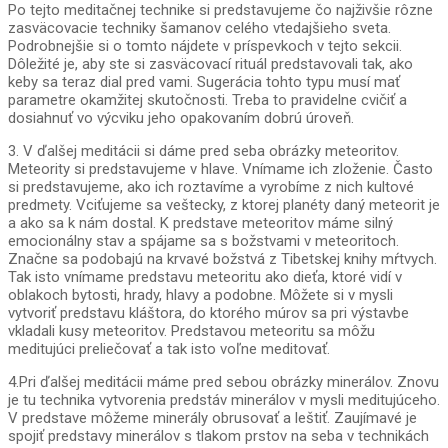
Po tejto meditačnej technike si predstavujeme čo najživšie rôzne
zasväcovacie techniky šamanov celého vtedajšieho sveta.
Podrobnejšie si o tomto nájdete v príspevkoch v tejto sekcii.
Dôležité je, aby ste si zasväcovací rituál predstavovali tak, ako
keby sa teraz dial pred vami. Sugerácia tohto typu musí mať
parametre okamžitej skutočnosti. Treba to pravidelne cvičiť a
dosiahnuť vo výcviku jeho opakovaním dobrú úroveň.
3. V ďalšej meditácii si dáme pred seba obrázky meteoritov.
Meteority si predstavujeme v hlave. Vnímame ich zloženie. Často
si predstavujeme, ako ich roztavíme a vyrobíme z nich kultové
predmety. Vciťujeme sa veštecky, z ktorej planéty daný meteorit je
a ako sa k nám dostal. K predstave meteoritov máme silný
emocionálny stav a spájame sa s božstvami v meteoritoch.
Značne sa podobajú na krvavé božstvá z Tibetskej knihy mŕtvych.
Tak isto vnímame predstavu meteoritu ako dieťa, ktoré vidí v
oblakoch bytosti, hrady, hlavy a podobne. Môžete si v mysli
vytvoriť predstavu kláštora, do ktorého múrov sa pri výstavbe
vkladali kusy meteoritov. Predstavou meteoritu sa môžu
meditujúci preliečovať a tak isto voľne meditovať.
4.Pri ďalšej meditácii máme pred sebou obrázky minerálov. Znovu
je tu technika vytvorenia predstáv minerálov v mysli meditujúceho.
V predstave môžeme minerály obrusovať a leštiť. Zaujímavé je
spojiť predstavy minerálov s tlakom prstov na seba v technikách