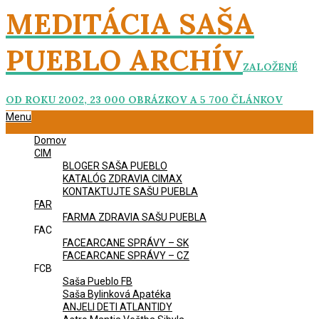
Skip
MEDITÁCIA SAŠA
to
content
PUEBLO ARCHÍV
ZALOŽENÉ
OD ROKU 2002, 23 000 OBRÁZKOV A 5 700 ČLÁNKOV
Primary
Menu
Navigation
Domov
Menu
CIM
BLOGER SAŠA PUEBLO
KATALÓG ZDRAVIA CIMAX
KONTAKTUJTE SAŠU PUEBLA
FAR
FARMA ZDRAVIA SAŠU PUEBLA
FAC
FACEARCANE SPRÁVY – SK
FACEARCANE SPRÁVY – CZ
FCB
Saša Pueblo FB
Saša Bylinková Apatéka
ANJELI DETI ATLANTIDY