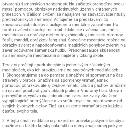
otvoreniu šamanských schopností. Na začiatok prehodíme svoju
myseľ pomocou obrázkov nedotknutých území v chránených
pralesoch. V ďalšom cvičení sa napájame na zasväcovacie rituály
predhistorických šamanov. Vciťujeme sa predstavami do
zasväcovacích rituálov a usilujeme o mentálne zasvätenie. Po
tomto cvičení sa usilujeme robiť didaktické cvičenia spojené s
meditáciou na obrázky meteoritov, minerálov, rastliniek, stromov,
fosílií, mandál, obrázkov feng shui. Špeciálne meditácie robíme na
obrázky zvierat a napodobňovanie magických pohybov zvierat. Na
záver počúvame šamanskú hudbu. Predchádzajúce skúsenosti
so šamanskými meditáciami si nájdete v Čikung škole.
Teraz si prečítajte podrobnejšie o jednotlivých základných
meditáciách, ako ich praktizujeme na spoločných meditáciách.
1. Skoncentrujeme sa do pamäte a snažíme si spomenúť na čas
strávený v prírode. Snažíme sa spomienky vnímať jednak
pomocou obrázkov, ale aj zvukov, hmatu, chuti a pachov. Snažíme
sa navodiť pocit pohybu v oblasti pralesa. Vnútorný hlas, ktorým
premýšľame, vydáva iba jednoduché zvieracie zvuky. Snažíme
vypojiť logické premýšľanie a vo vnútri mysle sa odpútavame od
svojich životných cieľov. Tiež sa usilujeme vnímať prales každou
časťou svojho tela.
2. V tejto časti meditácie si prezeráme praveké jaskynné kresby a
snažíme sa takéto kresby nakresliť na steny imaginárnej jaskyne.