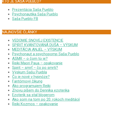
KTO JE SAŠA PUEBLO?
Prezentácia Saša Pueblo
Psychonautika Saša Pueblo
Saša Pueblo FB
NAJNOVŠIE ČLÁNKY
VEDOMIE SNOVEJ EXISTENCIE
SPIRIT KVANTOVANÁ DUŠA – VÝSKUM
MEDITÁCIA ANJEL – VÝSKUM
Psychonaut a psychopomp Saša Pueblo
ASMR – o čom to je?
Reiki Maori Paua – opakovanie
Spirit – smrť – čo po smrti?
Výskum Sašu Puebla
Čo je nové v hypnóze?
Fantómový čikung
Ako programujem Reiki
Znovu píšem do Denníka ezoterika
Ezoterik sa stal blogerom
Ako som na tom po 20. rokoch meditácií
Reiki Kozmos – opakovanie