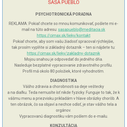
SAŠA PUEBLO
PSYCHOTRONICKÁ PORADNA
REKLAMA: Pokiaľ chcete so mnou komunikovať, pošlete mi e-
mail na túto adresu:
sasapueblo@meditacia.sk
https://cimax.sk/lieky/kontakt
Pokiaľ chcete, aby som vašu žiadosť spracoval rýchlejšie,
tak prosím vyplňte si základný dotazník – ten si nájdete tu:
https://cimax.sk/lieky/zakladny-dotaznik
Mojou snahou je odpovedať do jedného dňa.
Nasleduje bezplatné vypracovanie zdravotného profilu.
Profil má okolo 80 položiek, ktoré vyhodnotím.
DIAGNOSTIKA
Vášho zdravia a chorobnosti sa deje veštecky
a na diaľku. Teda nemusíte ísť nikde fyzicky. Funguje to tak, že k
vášmu menu a priezvisku prikladám v hlave obrázky chorôb. A
ten obrázok, čo sa objaví a nechce odísť, je stav vášho tela a
orgánov.
Vypracovanú diagnostiku vám pošlem do e-mailu.
KONZULTÁCIA