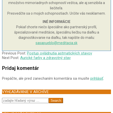
množstvo mimoriadnych schopností veštca, ale aj senzibila a
liečiteľa.
Presvedčte sa o mojich schopnostiach. Určite vás nesklamem.
INÉ INFORMÁCIE
Pokiaľ chcete niečo špeciálne ako partnerský profil,
špecializované meditácie, špeciálnu liečbu na diaľku a
diagnostikovanie na diaľku, tak napíšte do mailu:
sasapueblo@meditacia.sk
2004-
Previous Post:
Postup ovládnutia astmatických stavov
02-
Next Post:
Aurické farby a zdravotný stav
15
Pridaj komentár
Prepáčte, ale pred zanechaním komentára sa musíte
prihlásiť
.
VYHĽADÁVANIE V ARCHÍVE
Search