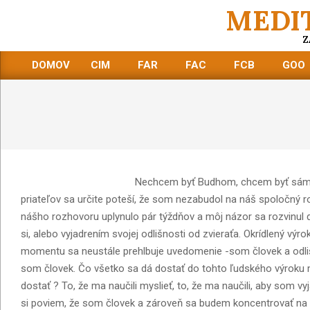
Skip
MEDI
to
Z
content
DOMOV
CIM
FAR
FAC
FCB
GOO
Primary
Navigation
Menu
Nechcem byť Budhom, chcem byť sám 
priateľov sa určite poteší, že som nezabudol na náš spoločný 
nášho rozhovoru uplynulo pár týždňov a môj názor sa rozvinul 
si, alebo vyjadrením svojej odlišnosti od zvieraťa. Okrídlený výr
momentu sa neustále prehlbuje uvedomenie -som človek a odlišu
som človek. Čo všetko sa dá dostať do tohto ľudského výroku 
dostať ? To, že ma naučili myslieť, to, že ma naučili, aby som v
si poviem, že som človek a zároveň sa budem koncentrovať na s