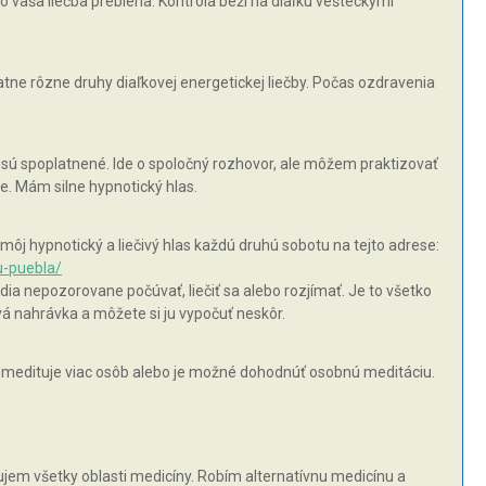
 vaša liečba prebieha. Kontrola beží na diaľku vešteckými
tne rôzne druhy diaľkovej energetickej liečby. Počas ozdravenia
 sú spoplatnené. Ide o spoločný rozhovor, ale môžem praktizovať
. Mám silne hypnotický hlas.
j hypnotický a liečivý hlas každú druhú sobotu na tejto adrese:
u-puebla/
ia nepozorovane počúvať, liečiť sa alebo rozjímať. Je to všetko
vá nahrávka a môžete si ju vypočuť neskôr.
medituje viac osôb alebo je možné dohodnúť osobnú meditáciu.
dujem všetky oblasti medicíny. Robím alternatívnu medicínu a