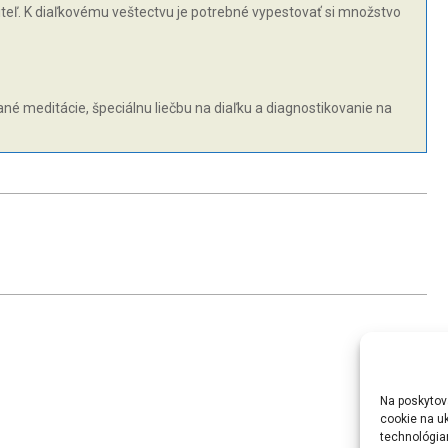
iečiteľ. K diaľkovému veštectvu je potrebné vypestovať si množstvo
vané meditácie, špeciálnu liečbu na diaľku a diagnostikovanie na
Na poskytov
cookie na uk
technológia