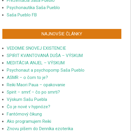
Prezentácia Saša Pueblo
Psychonautika Saša Pueblo
Saša Pueblo FB
NAJNOVŠIE ČLÁNKY
VEDOMIE SNOVEJ EXISTENCIE
SPIRIT KVANTOVANÁ DUŠA – VÝSKUM
MEDITÁCIA ANJEL – VÝSKUM
Psychonaut a psychopomp Saša Pueblo
ASMR – o čom to je?
Reiki Maori Paua – opakovanie
Spirit – smrť – čo po smrti?
Výskum Sašu Puebla
Čo je nové v hypnóze?
Fantómový čikung
Ako programujem Reiki
Znovu píšem do Denníka ezoterika