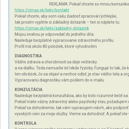
REKLAMA: Pokiaľ chcete so mnou komunikova
https://cimax.sk/lieky/kontakt
Pokiaľ chcete, aby som vašu žiadosť spracoval rýchlejšie,
tak prosím vyplňte si základný dotazník – ten si nájdete tu:
https://cimax.sk/lieky/zakladny-dotaznik
Mojou snahou je odpovedať do jedného dňa.
Nasleduje bezplatné vypracovanie zdravotného profilu.
Profil má okolo 80 položiek, ktoré vyhodnotím.
DIAGNOSTIKA
Vášho zdravia a chorobnosti sa deje veštecky
a na diaľku. Teda nemusíte ísť nikde fyzicky. Funguje to tak, ž
ten obrázok, čo sa objaví a nechce odísť, je stav vášho tela a or
Vypracovanú diagnostiku vám pošlem do e-mailu.
KONZULTÁCIA
Nasleduje bezplatná konzultácia, ako by bolo rozumné liečiť sa.
Pokiaľ máte vážny zdravotný alebo psychický stav, požadujem ú
Pokiaľ sa dohodneme, tak vám vypracujem návrh, ako podporiť v
vysokých cien za moje služby. Vieme sa dohodnúť. A pokiaľ ste
KONTROLA