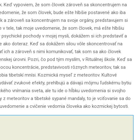
ek. Keď vypoviem, že som človek zároveň sa skoncentrujem na
uvedomenie, že som človek, bude ešte hlbšie postavené ako iba
k a zároveň sa koncentrujem na svoje orgány, predstavujem si
 v tele, tak moje uvedomenie, že som človek, má ešte hlbšiu
psychické pochody v mojej mysli, dokážem si ich predstaviť a
e ako doteraz. Keď sa dokážem silou vôle skoncentrovať na
ať ich a zároveň s nimi komunikovať, tak som sa ako človek
skej úrovni. Pozri, čo pod tým myslím, v Rituálnej škole. Keď sa
ou koncentrácie, predstavivosti rôznych meteoritov, tak sa
obia tibetskí mnísi. Kozmická myseľ z meteoritov. Kultové
ávať zvukové efekty, prehlbujú a dávajú môjmu ľudskému bytiu
kého vnímania sveta, ale tu ide o hĺbku uvedomenia si svojho
z meteoritov a tibetské sypané mandaly, to je vciťovanie sa do
 uvedomenie a cvičenie vedomia človeka ako kozmickej bytosti.