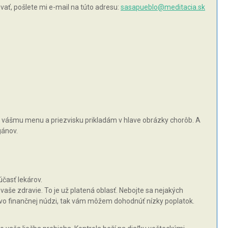
ť, pošlete mi e-mail na túto adresu:
sasapueblo@meditacia.sk
e k vášmu menu a priezvisku prikladám v hlave obrázky chorôb. A
gánov.
časť lekárov.
aše zdravie. To je už platená oblasť. Nebojte sa nejakých
 vo finančnej núdzi, tak vám môžem dohodnúť nízky poplatok.