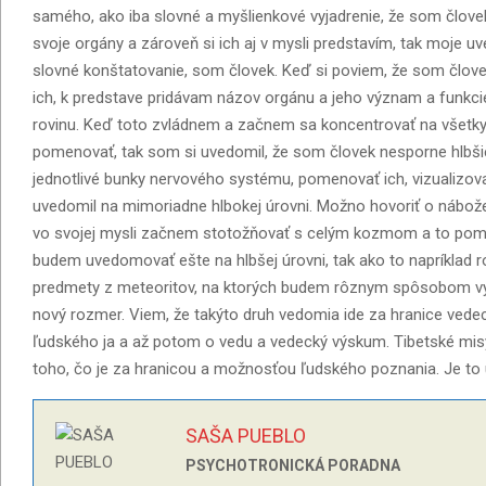
samého, ako iba slovné a myšlienkové vyjadrenie, že som člov
svoje orgány a zároveň si ich aj v mysli predstavím, tak moje 
slovné konštatovanie, som človek. Keď si poviem, že som člove
ich, k predstave pridávam názov orgánu a jeho význam a funkcie
rovinu. Keď toto zvládnem a začnem sa koncentrovať na všetky 
pomenovať, tak som si uvedomil, že som človek nesporne hlbši
jednotlivé bunky nervového systému, pomenovať ich, vizualizov
uvedomil na mimoriadne hlbokej úrovni. Možno hovoriť o nábožen
vo svojej mysli začnem stotožňovať s celým kozmom a to pomoc
budem uvedomovať ešte na hlbšej úrovni, tak ako to napríklad r
predmety z meteoritov, na ktorých budem rôznym spôsobom vyd
nový rozmer. Viem, že takýto druh vedomia ide za hranice vedec
ľudského ja a až potom o vedu a vedecký výskum. Tibetské misy 
toho, čo je za hranicou a možnosťou ľudského poznania. Je to
SAŠA PUEBLO
PSYCHOTRONICKÁ PORADNA