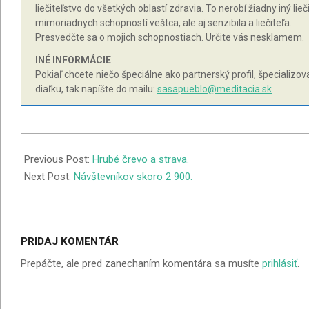
liečiteľstvo do všetkých oblastí zdravia. To nerobí žiadny iný l
mimoriadnych schopností veštca, ale aj senzibila a liečiteľa.
Presvedčte sa o mojich schopnostiach. Určite vás nesklamem.
INÉ INFORMÁCIE
Pokiaľ chcete niečo špeciálne ako partnerský profil, špecializo
diaľku, tak napíšte do mailu:
sasapueblo@meditacia.sk
2003-
06-
Previous Post:
Hrubé črevo a strava.
07
Next Post:
Návštevníkov skoro 2 900.
PRIDAJ KOMENTÁR
Prepáčte, ale pred zanechaním komentára sa musíte
prihlásiť
.