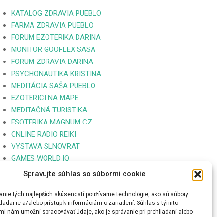
KATALOG ZDRAVIA PUEBLO
FARMA ZDRAVIA PUEBLO
FORUM EZOTERIKA DARINA
MONITOR GOOPLEX SASA
FORUM ZDRAVIA DARINA
PSYCHONAUTIKA KRISTINA
MEDITÁCIA SAŠA PUEBLO
EZOTERICI NA MAPE
MEDITAČNÁ TURISTIKA
ESOTERIKA MAGNUM CZ
ONLINE RADIO REIKI
VYSTAVA SLNOVRAT
GAMES WORLD IQ
FACEBOOK SAŠA PUEBLO
Spravujte súhlas so súbormi cookie
SPIRITUAL REIKI THERAPY
GRANDMASTER REIKI SASA
anie tých najlepších skúseností používame technológie, ako sú súbory
ladanie a/alebo prístup k informáciám o zariadení. Súhlas s týmito
mi nám umožní spracovávať údaje, ako je správanie pri prehliadaní alebo