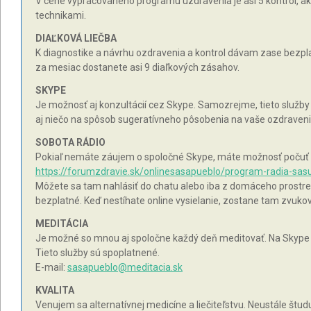
V cene vypracovaného programu uzdravenia je asi 5 kontrol, ako
technikami.
DIAĽKOVÁ LIEČBA
K diagnostike a návrhu ozdravenia a kontrol dávam zase bezpla
za mesiac dostanete asi 9 diaľkových zásahov.
SKYPE
Je možnosť aj konzultácií cez Skype. Samozrejme, tieto služby
aj niečo na spôsob sugeratívneho pôsobenia na vaše ozdravenie
SOBOTA RÁDIO
Pokiaľ nemáte záujem o spoločné Skype, máte možnosť počuť mô
https://forumzdravie.sk/onlinesasapueblo/program-radia-sas
Môžete sa tam nahlásiť do chatu alebo iba z domáceho prostred
bezplatné. Keď nestíhate online vysielanie, zostane tam zvuko
MEDITÁCIA
Je možné so mnou aj spoločne každý deň meditovať. Na Skype 
Tieto služby sú spoplatnené.
E-mail:
sasapueblo@meditacia.sk
KVALITA
Venujem sa alternatívnej medicíne a liečiteľstvu. Neustále štu