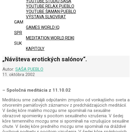
YOUTUBE ŠTÚDIO SAŠA
YOUTUBE RELAX PUEBLO
YOUTUBE ŠAMAN PUEBLO
VÝSTAVA SLNOVRAT
GAM
GAMES WORLD IQ
SPR
MEDITATION WORLD REIKI
SUK
KAPITOLY
„Návšteva erotických salónov“.
Autor:
SAŠA PUEBLO
11. októbra 2002
– Spoločná meditácia z 11.10.02
Meditáciu sme zahájili odpútaním zmyslov od vonkajšieho sveta a
otvorením pamäťových záznamov z predchádzajúcich meditácií.
V šedej kôre malého mozgu sme spomínali na sexuálne
obrazové spomienky s pocitom sexuálneho vzrušenia. V šedej
kôre temenného mozgu sme si spomínali na vzrušujúce sexuálne
chute. V šedej kôre predného mozgu sme spomínali na dráždivé
čuchové podnety s pocitom vzrušenia. V šedej kôre spánkových