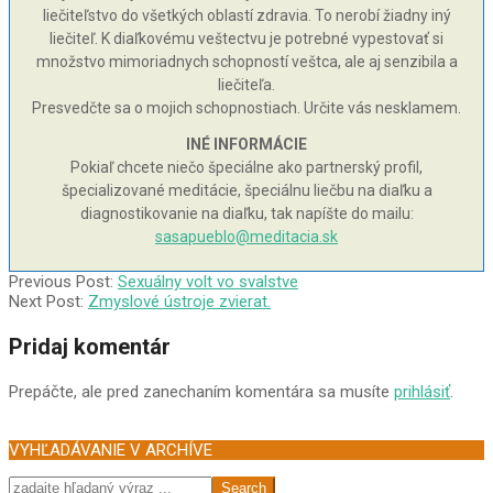
liečiteľstvo do všetkých oblastí zdravia. To nerobí žiadny iný
liečiteľ. K diaľkovému veštectvu je potrebné vypestovať si
množstvo mimoriadnych schopností veštca, ale aj senzibila a
liečiteľa.
Presvedčte sa o mojich schopnostiach. Určite vás nesklamem.
INÉ INFORMÁCIE
Pokiaľ chcete niečo špeciálne ako partnerský profil,
špecializované meditácie, špeciálnu liečbu na diaľku a
diagnostikovanie na diaľku, tak napíšte do mailu:
sasapueblo@meditacia.sk
2002-
Previous Post:
Sexuálny volt vo svalstve
10-
Next Post:
Zmyslové ústroje zvierat.
11
Pridaj komentár
Prepáčte, ale pred zanechaním komentára sa musíte
prihlásiť
.
VYHĽADÁVANIE V ARCHÍVE
Search