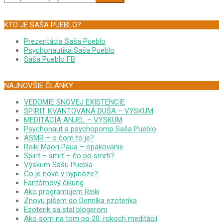
KTO JE SAŠA PUEBLO?
Prezentácia Saša Pueblo
Psychonautika Saša Pueblo
Saša Pueblo FB
NAJNOVŠIE ČLÁNKY
VEDOMIE SNOVEJ EXISTENCIE
SPIRIT KVANTOVANÁ DUŠA – VÝSKUM
MEDITÁCIA ANJEL – VÝSKUM
Psychonaut a psychopomp Saša Pueblo
ASMR – o čom to je?
Reiki Maori Paua – opakovanie
Spirit – smrť – čo po smrti?
Výskum Sašu Puebla
Čo je nové v hypnóze?
Fantómový čikung
Ako programujem Reiki
Znovu píšem do Denníka ezoterika
Ezoterik sa stal blogerom
Ako som na tom po 20. rokoch meditácií