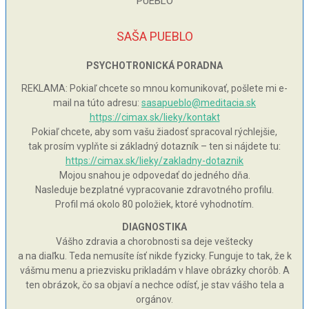
SAŠA PUEBLO
PSYCHOTRONICKÁ PORADNA
REKLAMA: Pokiaľ chcete so mnou komunikovať, pošlete mi e-
mail na túto adresu:
sasapueblo@meditacia.sk
https://cimax.sk/lieky/kontakt
Pokiaľ chcete, aby som vašu žiadosť spracoval rýchlejšie,
tak prosím vyplňte si základný dotazník – ten si nájdete tu:
https://cimax.sk/lieky/zakladny-dotaznik
Mojou snahou je odpovedať do jedného dňa.
Nasleduje bezplatné vypracovanie zdravotného profilu.
Profil má okolo 80 položiek, ktoré vyhodnotím.
DIAGNOSTIKA
Vášho zdravia a chorobnosti sa deje veštecky
a na diaľku. Teda nemusíte ísť nikde fyzicky. Funguje to tak, že k
vášmu menu a priezvisku prikladám v hlave obrázky chorôb. A
ten obrázok, čo sa objaví a nechce odísť, je stav vášho tela a
orgánov.