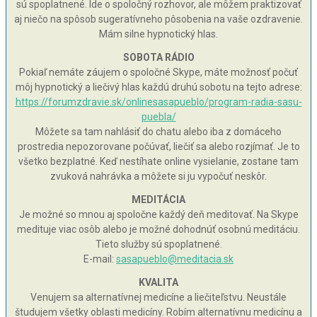
sú spoplatnené. Ide o spoločný rozhovor, ale môžem praktizovať
aj niečo na spôsob sugeratívneho pôsobenia na vaše ozdravenie.
Mám silne hypnotický hlas.
SOBOTA RÁDIO
Pokiaľ nemáte záujem o spoločné Skype, máte možnosť počuť
môj hypnotický a liečivý hlas každú druhú sobotu na tejto adrese:
https://forumzdravie.sk/onlinesasapueblo/program-radia-sasu-
puebla/
Môžete sa tam nahlásiť do chatu alebo iba z domáceho
prostredia nepozorovane počúvať, liečiť sa alebo rozjímať. Je to
všetko bezplatné. Keď nestíhate online vysielanie, zostane tam
zvuková nahrávka a môžete si ju vypočuť neskôr.
MEDITÁCIA
Je možné so mnou aj spoločne každý deň meditovať. Na Skype
medituje viac osôb alebo je možné dohodnúť osobnú meditáciu.
Tieto služby sú spoplatnené.
E-mail:
sasapueblo@meditacia.sk
KVALITA
Venujem sa alternatívnej medicíne a liečiteľstvu. Neustále
študujem všetky oblasti medicíny. Robím alternatívnu medicínu a