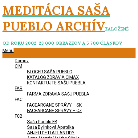
Skip
MEDITÁCIA SAŠA
to
content
PUEBLO ARCHÍV
ZALOŽENÉ
OD ROKU 2002, 23 000 OBRÁZKOV A 5 700 ČLÁNKOV
Primary
Menu
Navigation
Domov
Menu
CIM
BLOGER SAŠA PUEBLO
KATALÓG ZDRAVIA CIMAX
KONTAKTUJTE SAŠU PUEBLA
FAR
FARMA ZDRAVIA SAŠU PUEBLA
FAC
FACEARCANE SPRÁVY – SK
FACEARCANE SPRÁVY – CZ
FCB
Saša Pueblo FB
Saša Bylinková Apatéka
ANJELI DETI ATLANTIDY