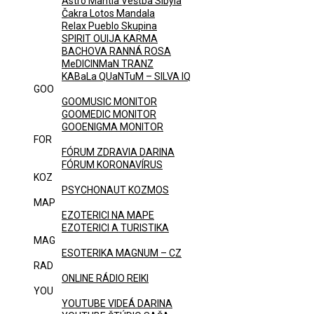
Astro Mantia Veštba Sibyla
Čakra Lotos Mandala
Relax Pueblo Skupina
SPIRIT OUIJA KARMA
BACHOVA RANNÁ ROSA
MeDICINMaN TRANZ
KABaLa QUaNTuM – SILVA IQ
GOO
GOOMUSIC MONITOR
GOOMEDIC MONITOR
GOOENIGMA MONITOR
FOR
FÓRUM ZDRAVIA DARINA
FÓRUM KORONAVÍRUS
KOZ
PSYCHONAUT KOZMOS
MAP
EZOTERICI NA MAPE
EZOTERICI A TURISTIKA
MAG
ESOTERIKA MAGNUM – CZ
RAD
ONLINE RÁDIO REIKI
YOU
YOUTUBE VIDEÁ DARINA