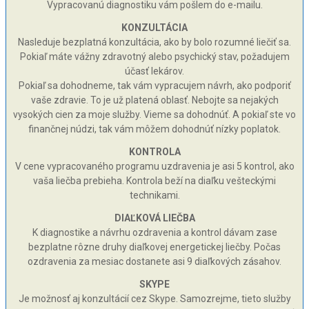
Vypracovanú diagnostiku vám pošlem do e-mailu.
KONZULTÁCIA
Nasleduje bezplatná konzultácia, ako by bolo rozumné liečiť sa.
Pokiaľ máte vážny zdravotný alebo psychický stav, požadujem
účasť lekárov.
Pokiaľ sa dohodneme, tak vám vypracujem návrh, ako podporiť
vaše zdravie. To je už platená oblasť. Nebojte sa nejakých
vysokých cien za moje služby. Vieme sa dohodnúť. A pokiaľ ste vo
finančnej núdzi, tak vám môžem dohodnúť nízky poplatok.
KONTROLA
V cene vypracovaného programu uzdravenia je asi 5 kontrol, ako
vaša liečba prebieha. Kontrola beží na diaľku vešteckými
technikami.
DIAĽKOVÁ LIEČBA
K diagnostike a návrhu ozdravenia a kontrol dávam zase
bezplatne rôzne druhy diaľkovej energetickej liečby. Počas
ozdravenia za mesiac dostanete asi 9 diaľkových zásahov.
SKYPE
Je možnosť aj konzultácií cez Skype. Samozrejme, tieto služby