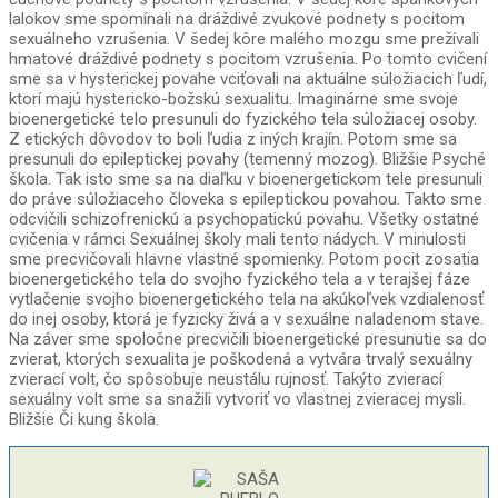
lalokov sme spomínali na dráždivé zvukové podnety s pocitom
sexuálneho vzrušenia. V šedej kôre malého mozgu sme prežívali
hmatové dráždivé podnety s pocitom vzrušenia. Po tomto cvičení
sme sa v hysterickej povahe vciťovali na aktuálne súložiacich ľudí,
ktorí majú hystericko-božskú sexualitu. Imaginárne sme svoje
bioenergetické telo presunuli do fyzického tela súložiacej osoby.
Z etických dôvodov to boli ľudia z iných krajín. Potom sme sa
presunuli do epileptickej povahy (temenný mozog). Bližšie Psyché
škola. Tak isto sme sa na diaľku v bioenergetickom tele presunuli
do práve súložiaceho človeka s epileptickou povahou. Takto sme
odcvičili schizofrenickú a psychopatickú povahu. Všetky ostatné
cvičenia v rámci Sexuálnej školy mali tento nádych. V minulosti
sme precvičovali hlavne vlastné spomienky. Potom pocit zosatia
bioenergetického tela do svojho fyzického tela a v terajšej fáze
vytlačenie svojho bioenergetického tela na akúkoľvek vzdialenosť
do inej osoby, ktorá je fyzicky živá a v sexuálne naladenom stave.
Na záver sme spoločne precvičili bioenergetické presunutie sa do
zvierat, ktorých sexualita je poškodená a vytvára trvalý sexuálny
zvierací volt, čo spôsobuje neustálu rujnosť. Takýto zvierací
sexuálny volt sme sa snažili vytvoriť vo vlastnej zvieracej mysli.
Bližšie Či kung škola.