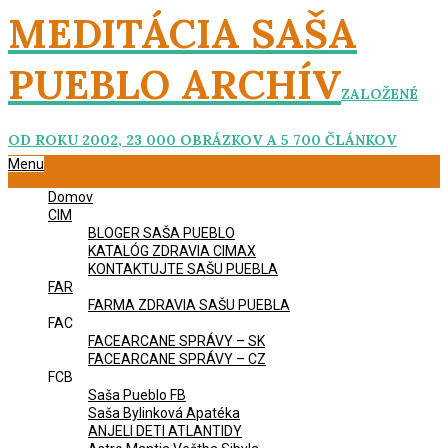
Skip
MEDITÁCIA SAŠA
to
content
PUEBLO ARCHÍV
ZALOŽENÉ
OD ROKU 2002, 23 000 OBRÁZKOV A 5 700 ČLÁNKOV
Primary
Menu
Navigation
Domov
Menu
CIM
BLOGER SAŠA PUEBLO
KATALÓG ZDRAVIA CIMAX
KONTAKTUJTE SAŠU PUEBLA
FAR
FARMA ZDRAVIA SAŠU PUEBLA
FAC
FACEARCANE SPRÁVY – SK
FACEARCANE SPRÁVY – CZ
FCB
Saša Pueblo FB
Saša Bylinková Apatéka
ANJELI DETI ATLANTIDY