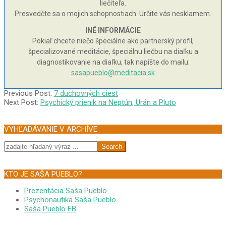
liečiteľa.
Presvedčte sa o mojich schopnostiach. Určite vás nesklamem.
INÉ INFORMÁCIE
Pokiaľ chcete niečo špeciálne ako partnerský profil,
špecializované meditácie, špeciálnu liečbu na diaľku a
diagnostikovanie na diaľku, tak napíšte do mailu:
sasapueblo@meditacia.sk
2010-
Previous Post:
7 duchovných ciest
08-
Next Post:
Psychický prienik na Neptún, Urán a Pluto
22
VYHĽADÁVANIE V ARCHÍVE
Search
KTO JE SAŠA PUEBLO?
Prezentácia Saša Pueblo
Psychonautika Saša Pueblo
Saša Pueblo FB