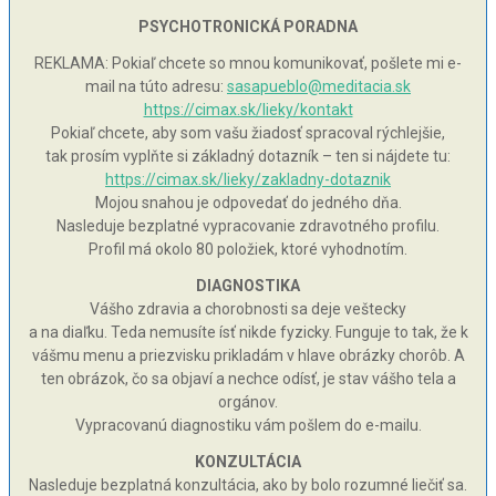
PSYCHOTRONICKÁ PORADNA
REKLAMA: Pokiaľ chcete so mnou komunikovať, pošlete mi e-
mail na túto adresu:
sasapueblo@meditacia.sk
https://cimax.sk/lieky/kontakt
Pokiaľ chcete, aby som vašu žiadosť spracoval rýchlejšie,
tak prosím vyplňte si základný dotazník – ten si nájdete tu:
https://cimax.sk/lieky/zakladny-dotaznik
Mojou snahou je odpovedať do jedného dňa.
Nasleduje bezplatné vypracovanie zdravotného profilu.
Profil má okolo 80 položiek, ktoré vyhodnotím.
DIAGNOSTIKA
Vášho zdravia a chorobnosti sa deje veštecky
a na diaľku. Teda nemusíte ísť nikde fyzicky. Funguje to tak, že k
vášmu menu a priezvisku prikladám v hlave obrázky chorôb. A
ten obrázok, čo sa objaví a nechce odísť, je stav vášho tela a
orgánov.
Vypracovanú diagnostiku vám pošlem do e-mailu.
KONZULTÁCIA
Nasleduje bezplatná konzultácia, ako by bolo rozumné liečiť sa.