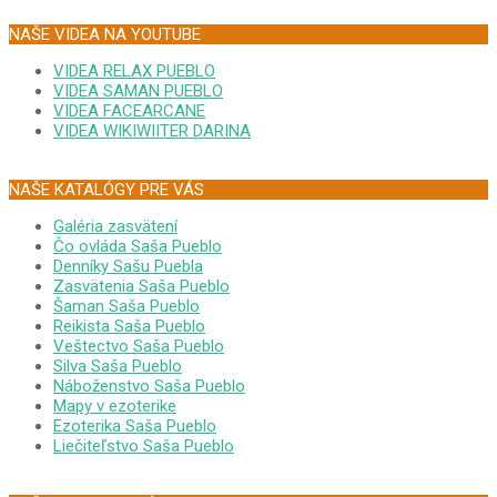
NAŠE VIDEA NA YOUTUBE
VIDEA RELAX PUEBLO
VIDEA SAMAN PUEBLO
VIDEA FACEARCANE
VIDEA WIKIWIITER DARINA
NAŠE KATALÓGY PRE VÁS
Galéria zasvätení
Čo ovláda Saša Pueblo
Denníky Sašu Puebla
Zasvätenia Saša Pueblo
Šaman Saša Pueblo
Reikista Saša Pueblo
Veštectvo Saša Pueblo
Silva Saša Pueblo
Náboženstvo Saša Pueblo
Mapy v ezoterike
Ezoterika Saša Pueblo
Liečiteľstvo Saša Pueblo