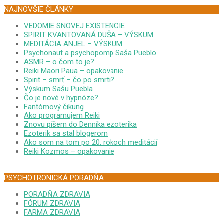
NAJNOVŠIE ČLÁNKY
VEDOMIE SNOVEJ EXISTENCIE
SPIRIT KVANTOVANÁ DUŠA – VÝSKUM
MEDITÁCIA ANJEL – VÝSKUM
Psychonaut a psychopomp Saša Pueblo
ASMR – o čom to je?
Reiki Maori Paua – opakovanie
Spirit – smrť – čo po smrti?
Výskum Sašu Puebla
Čo je nové v hypnóze?
Fantómový čikung
Ako programujem Reiki
Znovu píšem do Denníka ezoterika
Ezoterik sa stal blogerom
Ako som na tom po 20. rokoch meditácií
Reiki Kozmos – opakovanie
PSYCHOTRONICKÁ PORADŇA
PORADŇA ZDRAVIA
FÓRUM ZDRAVIA
FARMA ZDRAVIA