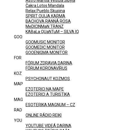
Astro Mantia Veštba Sibyla
Čakra Lotos Mandala
Relax Pueblo Skupina
SPIRIT OUIJA KARMA
BACHOVA RANNÁ ROSA
MeDICINMaN TRANZ
KABaLa QUaNTuM – SILVA IQ
GOO
GOOMUSIC MONITOR
GOOMEDIC MONITOR
GOOENIGMA MONITOR
FOR
FÓRUM ZDRAVIA DARINA
FÓRUM KORONAVÍRUS
KOZ
PSYCHONAUT KOZMOS
MAP
EZOTERICI NA MAPE
EZOTERICI A TURISTIKA
MAG
ESOTERIKA MAGNUM – CZ
RAD
ONLINE RÁDIO REIKI
YOU
YOUTUBE VIDEÁ DARINA