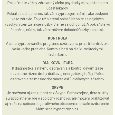
Pokiaľ máte vážny zdravotný alebo psychický stav, požadujem
účasť lekárov.
Pokiaľ sa dohodneme, tak vám vypracujem návrh, ako podporiť
vaše zdravie. To je už platená oblasť. Nebojte sa nejakých
vysokých cien za moje služby. Vieme sa dohodnúť. A pokiaľ ste vo
finančnej núdzi, tak vám môžem dohodnúť nízky poplatok.
KONTROLA
V cene vypracovaného programu uzdravenia je asi 5 kontrol, ako
vaša liečba prebieha. Kontrola beží na diaľku vešteckými
technikami.
DIAĽKOVÁ LIEČBA
K diagnostike a návrhu ozdravenia a kontrol dávam zase
bezplatne rôzne druhy diaľkovej energetickej liečby. Počas
ozdravenia za mesiac dostanete asi 9 diaľkových zásahov.
SKYPE
Je možnosť aj konzultácií cez Skype. Samozrejme, tieto služby
sú spoplatnené. Ide o spoločný rozhovor, ale môžem praktizovať
aj niečo na spôsob sugeratívneho pôsobenia na vaše ozdravenie.
Mám silne hypnotický hlas.