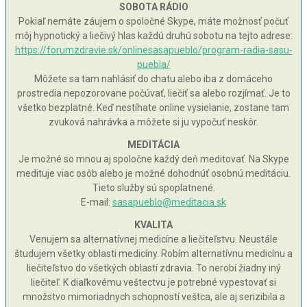
SOBOTA RÁDIO
Pokiaľ nemáte záujem o spoločné Skype, máte možnosť počuť
môj hypnotický a liečivý hlas každú druhú sobotu na tejto adrese:
https://forumzdravie.sk/onlinesasapueblo/program-radia-sasu-
puebla/
Môžete sa tam nahlásiť do chatu alebo iba z domáceho
prostredia nepozorovane počúvať, liečiť sa alebo rozjímať. Je to
všetko bezplatné. Keď nestíhate online vysielanie, zostane tam
zvuková nahrávka a môžete si ju vypočuť neskôr.
MEDITÁCIA
Je možné so mnou aj spoločne každý deň meditovať. Na Skype
medituje viac osôb alebo je možné dohodnúť osobnú meditáciu.
Tieto služby sú spoplatnené.
E-mail:
sasapueblo@meditacia.sk
KVALITA
Venujem sa alternatívnej medicíne a liečiteľstvu. Neustále
študujem všetky oblasti medicíny. Robím alternatívnu medicínu a
liečiteľstvo do všetkých oblastí zdravia. To nerobí žiadny iný
liečiteľ. K diaľkovému veštectvu je potrebné vypestovať si
množstvo mimoriadnych schopností veštca, ale aj senzibila a