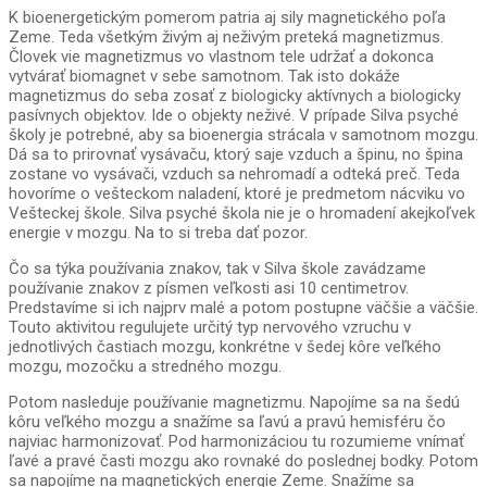
K bioenergetickým pomerom patria aj sily magnetického poľa
Zeme. Teda všetkým živým aj neživým preteká magnetizmus.
Človek vie magnetizmus vo vlastnom tele udržať a dokonca
vytvárať biomagnet v sebe samotnom. Tak isto dokáže
magnetizmus do seba zosať z biologicky aktívnych a biologicky
pasívnych objektov. Ide o objekty neživé. V prípade Silva psyché
školy je potrebné, aby sa bioenergia strácala v samotnom mozgu.
Dá sa to prirovnať vysávaču, ktorý saje vzduch a špinu, no špina
zostane vo vysávači, vzduch sa nehromadí a odteká preč. Teda
hovoríme o vešteckom naladení, ktoré je predmetom nácviku vo
Vešteckej škole. Silva psyché škola nie je o hromadení akejkoľvek
energie v mozgu. Na to si treba dať pozor.
Čo sa týka používania znakov, tak v Silva škole zavádzame
používanie znakov z písmen veľkosti asi 10 centimetrov.
Predstavíme si ich najprv malé a potom postupne väčšie a väčšie.
Touto aktivitou regulujete určitý typ nervového vzruchu v
jednotlivých častiach mozgu, konkrétne v šedej kôre veľkého
mozgu, mozočku a stredného mozgu.
Potom nasleduje používanie magnetizmu. Napojíme sa na šedú
kôru veľkého mozgu a snažíme sa ľavú a pravú hemisféru čo
najviac harmonizovať. Pod harmonizáciou tu rozumieme vnímať
ľavé a pravé časti mozgu ako rovnaké do poslednej bodky. Potom
sa napojíme na magnetických energie Zeme. Snažíme sa