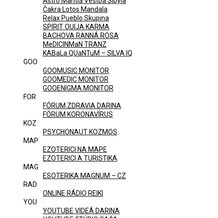
Astro Mantia Veštba Sibyla
Čakra Lotos Mandala
Relax Pueblo Skupina
SPIRIT OUIJA KARMA
BACHOVA RANNÁ ROSA
MeDICINMaN TRANZ
KABaLa QUaNTuM – SILVA IQ
GOO
GOOMUSIC MONITOR
GOOMEDIC MONITOR
GOOENIGMA MONITOR
FOR
FÓRUM ZDRAVIA DARINA
FÓRUM KORONAVÍRUS
KOZ
PSYCHONAUT KOZMOS
MAP
EZOTERICI NA MAPE
EZOTERICI A TURISTIKA
MAG
ESOTERIKA MAGNUM – CZ
RAD
ONLINE RÁDIO REIKI
YOU
YOUTUBE VIDEÁ DARINA