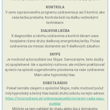
KONTROLA
V cene vypracovaného programu uzdravenia je asi 5 kontrol, ako
vaša liečba prebieha. Kontrola beží na diaľku vešteckými
technikami.
DIAĽKOVÁ LIEČBA
K diagnostike a návrhu ozdravenia a kontrol dávam zase
bezplatne rôzne druhy diaľkovej energetickej liečby. Počas
ozdravenia za mesiac dostanete asi 9 diaľkových zásahov.
SKYPE
Je možnosť aj konzultácií cez Skype. Samozrejme, tieto služby
sú spoplatnené. Ide o spoločný rozhovor, ale môžem praktizovať
aj niečo na spôsob sugeratívneho pôsobenia na vaše ozdravenie.
Mám silne hypnotický hlas.
SOBOTA RÁDIO
Pokiaľ nemáte záujem o spoločné Skype, máte možnosť počuť
môj hypnotický a liečivý hlas každú druhú sobotu na tejto adrese:
https://forumzdravie.sk/onlinesasapueblo/program-radia-sasu-
puebla/
Môžete sa tam nahlásiť do chatu alebo iba z domáceho