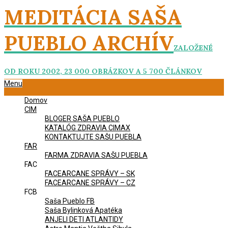
Skip
MEDITÁCIA SAŠA
to
content
PUEBLO ARCHÍV
ZALOŽENÉ
OD ROKU 2002, 23 000 OBRÁZKOV A 5 700 ČLÁNKOV
Primary
Menu
Navigation
Domov
Menu
CIM
BLOGER SAŠA PUEBLO
KATALÓG ZDRAVIA CIMAX
KONTAKTUJTE SAŠU PUEBLA
FAR
FARMA ZDRAVIA SAŠU PUEBLA
FAC
FACEARCANE SPRÁVY – SK
FACEARCANE SPRÁVY – CZ
FCB
Saša Pueblo FB
Saša Bylinková Apatéka
ANJELI DETI ATLANTIDY