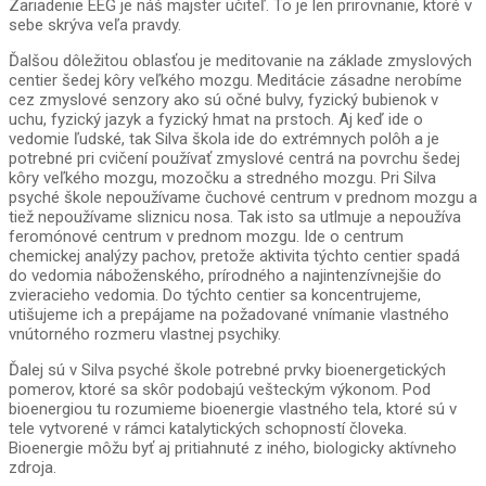
Zariadenie EEG je náš majster učiteľ. To je len prirovnanie, ktoré v
sebe skrýva veľa pravdy.
Ďalšou dôležitou oblasťou je meditovanie na základe zmyslových
centier šedej kôry veľkého mozgu. Meditácie zásadne nerobíme
cez zmyslové senzory ako sú očné bulvy, fyzický bubienok v
uchu, fyzický jazyk a fyzický hmat na prstoch. Aj keď ide o
vedomie ľudské, tak Silva škola ide do extrémnych polôh a je
potrebné pri cvičení používať zmyslové centrá na povrchu šedej
kôry veľkého mozgu, mozočku a stredného mozgu. Pri Silva
psyché škole nepoužívame čuchové centrum v prednom mozgu a
tiež nepoužívame sliznicu nosa. Tak isto sa utlmuje a nepoužíva
feromónové centrum v prednom mozgu. Ide o centrum
chemickej analýzy pachov, pretože aktivita týchto centier spadá
do vedomia náboženského, prírodného a najintenzívnejšie do
zvieracieho vedomia. Do týchto centier sa koncentrujeme,
utišujeme ich a prepájame na požadované vnímanie vlastného
vnútorného rozmeru vlastnej psychiky.
Ďalej sú v Silva psyché škole potrebné prvky bioenergetických
pomerov, ktoré sa skôr podobajú vešteckým výkonom. Pod
bioenergiou tu rozumieme bioenergie vlastného tela, ktoré sú v
tele vytvorené v rámci katalytických schopností človeka.
Bioenergie môžu byť aj pritiahnuté z iného, biologicky aktívneho
zdroja.