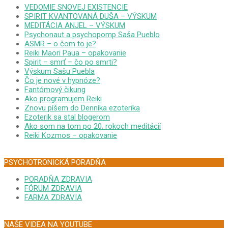
VEDOMIE SNOVEJ EXISTENCIE
SPIRIT KVANTOVANÁ DUŠA – VÝSKUM
MEDITÁCIA ANJEL – VÝSKUM
Psychonaut a psychopomp Saša Pueblo
ASMR – o čom to je?
Reiki Maori Paua – opakovanie
Spirit – smrť – čo po smrti?
Výskum Sašu Puebla
Čo je nové v hypnóze?
Fantómový čikung
Ako programujem Reiki
Znovu píšem do Denníka ezoterika
Ezoterik sa stal blogerom
Ako som na tom po 20. rokoch meditácií
Reiki Kozmos – opakovanie
PSYCHOTRONICKÁ PORADŇA
PORADŇA ZDRAVIA
FÓRUM ZDRAVIA
FARMA ZDRAVIA
NAŠE VIDEA NA YOUTUBE