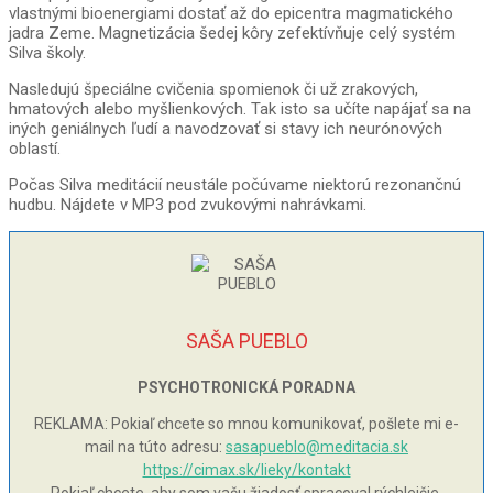
vlastnými bioenergiami dostať až do epicentra magmatického
jadra Zeme. Magnetizácia šedej kôry zefektívňuje celý systém
Silva školy.
Nasledujú špeciálne cvičenia spomienok či už zrakových,
hmatových alebo myšlienkových. Tak isto sa učíte napájať sa na
iných geniálnych ľudí a navodzovať si stavy ich neurónových
oblastí.
Počas Silva meditácií neustále počúvame niektorú rezonančnú
hudbu. Nájdete v MP3 pod zvukovými nahrávkami.
SAŠA PUEBLO
PSYCHOTRONICKÁ PORADNA
REKLAMA: Pokiaľ chcete so mnou komunikovať, pošlete mi e-
mail na túto adresu:
sasapueblo@meditacia.sk
https://cimax.sk/lieky/kontakt