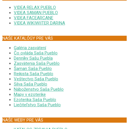
VIDEA RELAX PUEBLO
VIDEA SAMAN PUEBLO
VIDEA FACEARCANE
VIDEA WIKIWIITER DARINA
NAŠE KATALÓGY PRE VÁS
Galéria zasvätení
Čo ovláda Saša Pueblo
Denníky Sašu Puebla
Zasvätenia Saša Pueblo
Šaman Saša Pueblo
Reikista Saša Pueblo
Veštectvo Saša Pueblo
Silva Saša Pueblo
Náboženstvo Saša Pueblo
Mapy v ezoterike
Ezoterika Saša Pueblo
Liečiteľstvo Saša Pueblo
NAŠE WEBY PRE VÁS