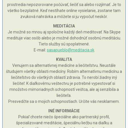
prostredia nepozorovane počúvať, liečiť sa alebo rozjímať. Je to
všetko bezplatné. Keď nestíhate online vysielanie, zostane tam
zvuková nahrávka a môžete si ju vypočuť neskôr.
MEDITÁCIA
Je možné so mnou aj spoločne každý deň meditovať. Na Skype
medituje viac osôb alebo je možné dohodnúť osobnú meditáciu.
Tieto služby sú spoplatnené.
E-mail:
sasapueblo@meditacia.sk
KVALITA
Venujem sa alternatívnej medicíne a liečiteľstvu. Neustále
študujem všetky oblasti medicíny. Robím alternatívnu medicínu a
liečiteľstvo do všetkých oblastí zdravia. To nerobí žiadny iný
liečiteľ. K diaľkovému veštectvu je potrebné vypestovať si
množstvo mimoriadnych schopností veštca, ale aj senzibila a
liečiteľa.
Presvedčte sa o mojich schopnostiach. Určite vás nesklamem.
INÉ INFORMÁCIE
Pokiaľ chcete niečo špeciálne ako partnerský profil,
špecializované meditácie, špeciálnu liečbu na diaľku a