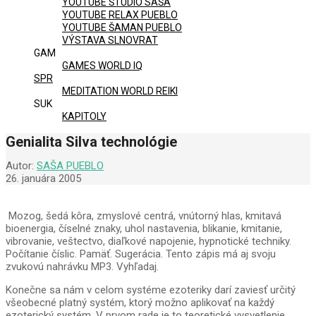
YOUTUBE ŠTÚDIO SAŠA
YOUTUBE RELAX PUEBLO
YOUTUBE ŠAMAN PUEBLO
VÝSTAVA SLNOVRAT
GAM
GAMES WORLD IQ
SPR
MEDITATION WORLD REIKI
SUK
KAPITOLY
Genialita Silva technológie
Autor:
SAŠA PUEBLO
26. januára 2005
Mozog, šedá kôra, zmyslové centrá, vnútorný hlas, kmitavá
bioenergia, číselné znaky, uhol nastavenia, blikanie, kmitanie,
vibrovanie, veštectvo, diaľkové napojenie, hypnotické techniky.
Počítanie číslic. Pamäť. Sugerácia. Tento zápis má aj svoju
zvukovú nahrávku MP3. Vyhľadaj.
Konečne sa nám v celom systéme ezoteriky darí zaviesť určitý
všeobecné platný systém, ktorý možno aplikovať na každý
ezoterický systém. V prvom rade je to teoretické vysvetlenie