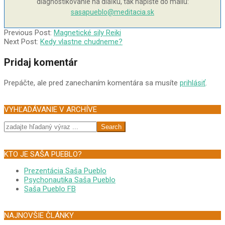
diagnostikovanie na diaľku, tak napíšte do mailu:
sasapueblo@meditacia.sk
2005-
Previous Post:
Magnetické sily Reiki
01-
Next Post:
Kedy vlastne chudneme?
26
Pridaj komentár
Prepáčte, ale pred zanechaním komentára sa musíte
prihlásiť
.
VYHĽADÁVANIE V ARCHÍVE
Search
KTO JE SAŠA PUEBLO?
Prezentácia Saša Pueblo
Psychonautika Saša Pueblo
Saša Pueblo FB
NAJNOVŠIE ČLÁNKY