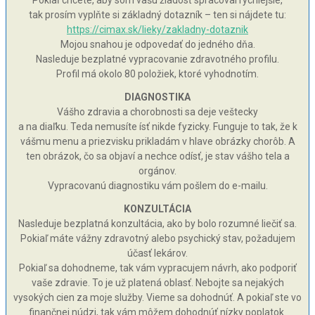
Pokiaľ chcete, aby som vašu žiadosť spracoval rýchlejšie,
tak prosím vyplňte si základný dotazník – ten si nájdete tu:
https://cimax.sk/lieky/zakladny-dotaznik
Mojou snahou je odpovedať do jedného dňa.
Nasleduje bezplatné vypracovanie zdravotného profilu.
Profil má okolo 80 položiek, ktoré vyhodnotím.
DIAGNOSTIKA
Vášho zdravia a chorobnosti sa deje veštecky
a na diaľku. Teda nemusíte ísť nikde fyzicky. Funguje to tak, že k
vášmu menu a priezvisku prikladám v hlave obrázky chorôb. A
ten obrázok, čo sa objaví a nechce odísť, je stav vášho tela a
orgánov.
Vypracovanú diagnostiku vám pošlem do e-mailu.
KONZULTÁCIA
Nasleduje bezplatná konzultácia, ako by bolo rozumné liečiť sa.
Pokiaľ máte vážny zdravotný alebo psychický stav, požadujem
účasť lekárov.
Pokiaľ sa dohodneme, tak vám vypracujem návrh, ako podporiť
vaše zdravie. To je už platená oblasť. Nebojte sa nejakých
vysokých cien za moje služby. Vieme sa dohodnúť. A pokiaľ ste vo
finančnej núdzi, tak vám môžem dohodnúť nízky poplatok.