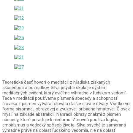
Teoretická časť hovorí o meditácii z hľadiska získaných
skúseností a poznatkov. Silva psyché škola je systém
meditačných cvičení, ktorý cvičíme výhradne v ľudskom vedomí.
Teda v meditácii používame písmená abecedy a schopnosť
človeka z písmen vytvárať slová a ďalšie slovné útvary. Všetko vo
forme písomnej, obrazovej a zvukovej, prípadne hmatovej. Človek
myslí na základe abstrakcií. Nahradil obrazy znakmi z písmen
abecedy, ktoré priraďuje k niečomu. Zároveň používa logiku,
empirizmus a vedecký spôsob života. Silva psyché je zameraná
výhradne práve na oblasť ľudského vedomia, nie na oblasť