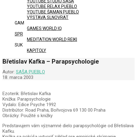
YOUTUBE ŠTÚDIO SAŠA
YOUTUBE RELAX PUEBLO
YOUTUBE ŠAMAN PUEBLO
VÝSTAVA SLNOVRAT
GAM
GAMES WORLD IQ
SPR
MEDITATION WORLD REIKI
SUK
KAPITOLY
Břetislav Kafka – Parapsychologie
Autor:
SAŠA PUEBLO
18. marca 2003
Ezoterik: Břetislav Kafka
Knižka: Parapsychologie
Vydalo: Edice Psyche 1992
Distribútor: Road Praha, Bořivojova 69 130 00 Praha
Obrázky: Použité s knižky
Predstavujem vám významné dielo parapsychológie od Břetislava
Kafku.
Knižka sa pokúša vytvoriť základ pre empirické skúmanie