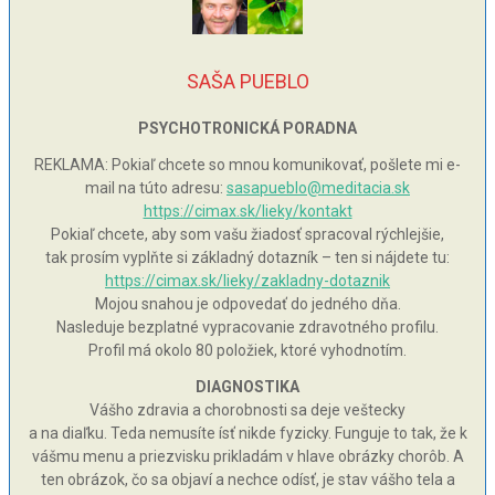
SAŠA PUEBLO
PSYCHOTRONICKÁ PORADNA
REKLAMA: Pokiaľ chcete so mnou komunikovať, pošlete mi e-
mail na túto adresu:
sasapueblo@meditacia.sk
https://cimax.sk/lieky/kontakt
Pokiaľ chcete, aby som vašu žiadosť spracoval rýchlejšie,
tak prosím vyplňte si základný dotazník – ten si nájdete tu:
https://cimax.sk/lieky/zakladny-dotaznik
Mojou snahou je odpovedať do jedného dňa.
Nasleduje bezplatné vypracovanie zdravotného profilu.
Profil má okolo 80 položiek, ktoré vyhodnotím.
DIAGNOSTIKA
Vášho zdravia a chorobnosti sa deje veštecky
a na diaľku. Teda nemusíte ísť nikde fyzicky. Funguje to tak, že k
vášmu menu a priezvisku prikladám v hlave obrázky chorôb. A
ten obrázok, čo sa objaví a nechce odísť, je stav vášho tela a