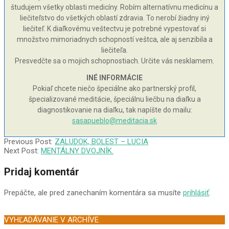
študujem všetky oblasti medicíny. Robím alternatívnu medicínu a
liečiteľstvo do všetkých oblastí zdravia. To nerobí žiadny iný
liečiteľ. K diaľkovému veštectvu je potrebné vypestovať si
množstvo mimoriadnych schopností veštca, ale aj senzibila a
liečiteľa.
Presvedčte sa o mojich schopnostiach. Určite vás nesklamem.
INÉ INFORMÁCIE
Pokiaľ chcete niečo špeciálne ako partnerský profil,
špecializované meditácie, špeciálnu liečbu na diaľku a
diagnostikovanie na diaľku, tak napíšte do mailu:
sasapueblo@meditacia.sk
2003-
Previous Post:
ZALUDOK, BOLEST – LUCIA
03-
Next Post:
MENTÁLNY DVOJNÍK.
18
Pridaj komentár
Prepáčte, ale pred zanechaním komentára sa musíte
prihlásiť
.
VYHĽADÁVANIE V ARCHÍVE