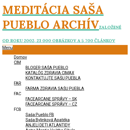
Skip
MEDITÁCIA SAŠA
to
content
PUEBLO ARCHÍV
ZALOŽENÉ
OD ROKU 2002, 23 000 OBRÁZKOV A 5 700 ČLÁNKOV
Primary
Menu
Navigation
Domov
Menu
CIM
BLOGER SAŠA PUEBLO
KATALÓG ZDRAVIA CIMAX
KONTAKTUJTE SAŠU PUEBLA
FAR
FARMA ZDRAVIA SAŠU PUEBLA
FAC
FACEARCANE SPRÁVY – SK
FACEARCANE SPRÁVY – CZ
FCB
Saša Pueblo FB
Saša Bylinková Apatéka
ANJELI DETI ATLANTIDY