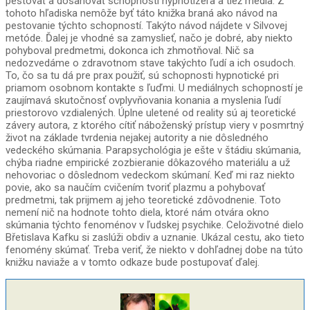
pestovať a dosahovať schopnosti hypnotizéra a tiež média. Z
tohoto hľadiska nemôže byť táto knižka braná ako návod na
pestovanie týchto schopností. Takýto návod nájdete v Silvovej
metóde. Ďalej je vhodné sa zamyslieť, načo je dobré, aby niekto
pohyboval predmetmi, dokonca ich zhmotňoval. Nič sa
nedozvedáme o zdravotnom stave takýchto ľudí a ich osudoch.
To, čo sa tu dá pre prax použiť, sú schopnosti hypnotické pri
priamom osobnom kontakte s ľuďmi. U mediálnych schopností je
zaujímavá skutočnosť ovplyvňovania konania a myslenia ľudí
priestorovo vzdialených. Úplne uletené od reality sú aj teoretické
závery autora, z ktorého cítiť náboženský prístup viery v posmrtný
život na základe tvrdenia nejakej autority a nie dôsledného
vedeckého skúmania. Parapsychológia je ešte v štádiu skúmania,
chýba riadne empirické zozbieranie dôkazového materiálu a už
nehovoriac o dôslednom vedeckom skúmaní. Keď mi raz niekto
povie, ako sa naučím cvičením tvoriť plazmu a pohybovať
predmetmi, tak prijmem aj jeho teoretické zdôvodnenie. Toto
nemení nič na hodnote tohto diela, ktoré nám otvára okno
skúmania týchto fenoménov v ľudskej psychike. Celoživotné dielo
Břetislava Kafku si zaslúži obdiv a uznanie. Ukázal cestu, ako tieto
fenomény skúmať. Treba veriť, že niekto v dohľadnej dobe na túto
knižku naviaže a v tomto odkaze bude postupovať ďalej.