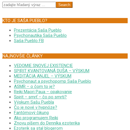
Search
KTO JE SAŠA PUEBLO?
Prezentácia Saša Pueblo
Psychonautika Saša Pueblo
Saša Pueblo FB
NAJNOVŠIE ČLÁNKY
VEDOMIE SNOVEJ EXISTENCIE
SPIRIT KVANTOVANÁ DUŠA – VÝSKUM
MEDITÁCIA ANJEL – VÝSKUM
Psychonaut a psychopomp Saša Pueblo
ASMR – o čom to je?
Reiki Maori Paua – opakovanie
Spirit – smrť – čo po smrti?
Výskum Sašu Puebla
Čo je nové v hypnóze?
Fantómový čikung
Ako programujem Reiki
Znovu píšem do Denníka ezoterika
Ezoterik sa stal blogerom