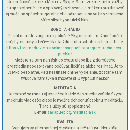
Je možnosť aj konzultácií cez Skype. Samozrejme, tieto služby
sú spoplatnené. Ide o spoločný rozhovor, ale môžem praktizovať
aj niečo na spôsob sugeratívneho pôsobenia na vaše ozdravenie.
Mám silne hypnotický hlas.
SOBOTA RÁDIO
Pokiaľ nemáte záujem o spoločné Skype, máte možnosť počuť
môj hypnotický a liečivý hlas každú druhú sobotu na tejto adrese:
https://forumzdravie.sk/onlinesasapueblo/program-radia-sasu-
puebla/
Môžete sa tam nahlásiť do chatu alebo iba z domáceho
prostredia nepozorovane počúvať, liečiť sa alebo rozjímať. Je to
všetko bezplatné. Keď nestíhate online vysielanie, zostane tam
zvuková nahrávka a môžete si ju vypočuť neskôr.
MEDITÁCIA
Je možné so mnou aj spoločne každý deň meditovať. Na Skype
medituje viac osôb alebo je možné dohodnúť osobnú meditáciu.
Tieto služby sú spoplatnené.
E-mail:
sasapueblo@meditacia.sk
KVALITA
Venujem sa alternatívnej medicíne a liečiteľstvu. Neustále