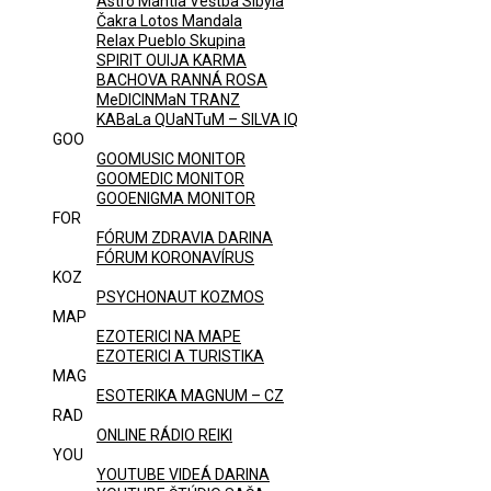
Astro Mantia Veštba Sibyla
Čakra Lotos Mandala
Relax Pueblo Skupina
SPIRIT OUIJA KARMA
BACHOVA RANNÁ ROSA
MeDICINMaN TRANZ
KABaLa QUaNTuM – SILVA IQ
GOO
GOOMUSIC MONITOR
GOOMEDIC MONITOR
GOOENIGMA MONITOR
FOR
FÓRUM ZDRAVIA DARINA
FÓRUM KORONAVÍRUS
KOZ
PSYCHONAUT KOZMOS
MAP
EZOTERICI NA MAPE
EZOTERICI A TURISTIKA
MAG
ESOTERIKA MAGNUM – CZ
RAD
ONLINE RÁDIO REIKI
YOU
YOUTUBE VIDEÁ DARINA