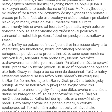
nezvyčajných stavov ľudskej psychiky, ktoré sa objavujú iba u
niektorých osôb a to často iba na určitý čas. Veľkou výhodou je
skutočnosť, že Kafka bol významný český hypnotizér s bohatou
praxou pri liečení ľudí, ale aj s osobnými skúsenosťami pri školení
niekoľkých médií, ktoré objavil. S médiami robil aj určité
experimenty, kde si overoval teoretické poznatky iných autorov.
Výborné bolo, že sa na vlastné oči zúčastňoval pokusov v
zahraničí a mohol tak pozbierať dosť empirických poznatkov a
faktov.
Autor knižky sa pokúsil definovať jednotlivé hraničiace stavy a to
veštectvo, tok bioenergie, tvorbu hmotnenej bioenergie,
schopnosti pohybovania predmetmi, oživovanie spomienok na
mŕtvych ľudí , telepatiu, teda prenos myšlienok, okamžité
uzdravovania na niektorých miestach. Pri čítaní si môžete spraviť
dobrú predstavu o týchto javoch. Je tu dosť dopodrobna opísané,
ako tieto úkazy vznikajú a čo sa nimi dá dosiahnuť. Takýto hutný
ezoterický materiál sa len ťažko bude hľadať v niektorej inej
knižke. To, čo možno tejto knižke vytýkať, je zlý metodologický
prístup. Autor sa neusiloval v prvej fáze svojho výskumu
pozbierať a to chronologicky, čo najviac dôkazového materiálu a
riadne ho kategorizovať. To tu jednoznačne chýba. Ďalšou
nevýhodou bolo, že Kafka bol iba hypnotizér a necvičil stavy
médií. Tieto stavy poznal iba z podania médií, s ktorými
spolupracoval. Tak isto nám autor neposkytol návod, ako