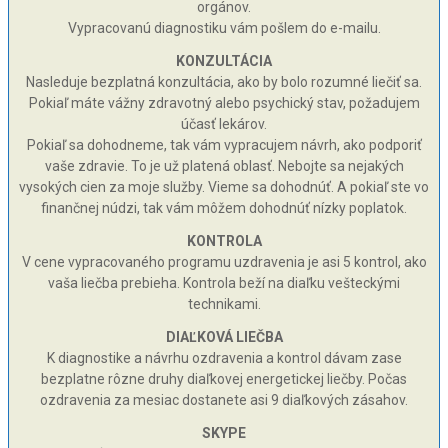
orgánov.
Vypracovanú diagnostiku vám pošlem do e-mailu.
KONZULTÁCIA
Nasleduje bezplatná konzultácia, ako by bolo rozumné liečiť sa.
Pokiaľ máte vážny zdravotný alebo psychický stav, požadujem
účasť lekárov.
Pokiaľ sa dohodneme, tak vám vypracujem návrh, ako podporiť
vaše zdravie. To je už platená oblasť. Nebojte sa nejakých
vysokých cien za moje služby. Vieme sa dohodnúť. A pokiaľ ste vo
finančnej núdzi, tak vám môžem dohodnúť nízky poplatok.
KONTROLA
V cene vypracovaného programu uzdravenia je asi 5 kontrol, ako
vaša liečba prebieha. Kontrola beží na diaľku vešteckými
technikami.
DIAĽKOVÁ LIEČBA
K diagnostike a návrhu ozdravenia a kontrol dávam zase
bezplatne rôzne druhy diaľkovej energetickej liečby. Počas
ozdravenia za mesiac dostanete asi 9 diaľkových zásahov.
SKYPE