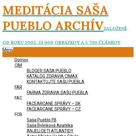
Skip
MEDITÁCIA SAŠA
to
content
PUEBLO ARCHÍV
ZALOŽENÉ
OD ROKU 2002, 23 000 OBRÁZKOV A 5 700 ČLÁNKOV
Primary
Menu
Navigation
Domov
Menu
CIM
BLOGER SAŠA PUEBLO
KATALÓG ZDRAVIA CIMAX
KONTAKTUJTE SAŠU PUEBLA
FAR
FARMA ZDRAVIA SAŠU PUEBLA
FAC
FACEARCANE SPRÁVY – SK
FACEARCANE SPRÁVY – CZ
FCB
Saša Pueblo FB
Saša Bylinková Apatéka
ANJELI DETI ATLANTIDY