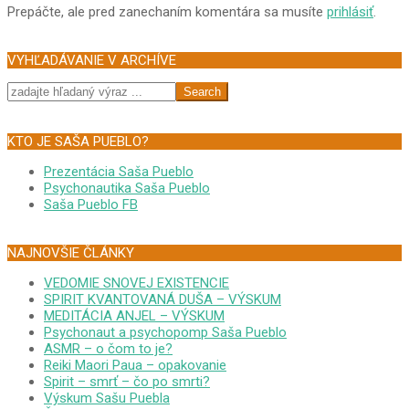
Prepáčte, ale pred zanechaním komentára sa musíte
prihlásiť
.
VYHĽADÁVANIE V ARCHÍVE
Search
KTO JE SAŠA PUEBLO?
Prezentácia Saša Pueblo
Psychonautika Saša Pueblo
Saša Pueblo FB
NAJNOVŠIE ČLÁNKY
VEDOMIE SNOVEJ EXISTENCIE
SPIRIT KVANTOVANÁ DUŠA – VÝSKUM
MEDITÁCIA ANJEL – VÝSKUM
Psychonaut a psychopomp Saša Pueblo
ASMR – o čom to je?
Reiki Maori Paua – opakovanie
Spirit – smrť – čo po smrti?
Výskum Sašu Puebla