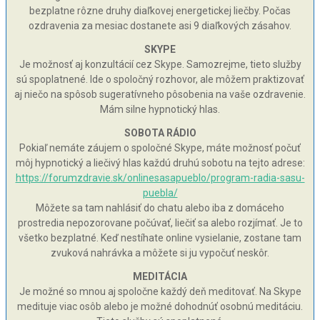
bezplatne rôzne druhy diaľkovej energetickej liečby. Počas
ozdravenia za mesiac dostanete asi 9 diaľkových zásahov.
SKYPE
Je možnosť aj konzultácií cez Skype. Samozrejme, tieto služby
sú spoplatnené. Ide o spoločný rozhovor, ale môžem praktizovať
aj niečo na spôsob sugeratívneho pôsobenia na vaše ozdravenie.
Mám silne hypnotický hlas.
SOBOTA RÁDIO
Pokiaľ nemáte záujem o spoločné Skype, máte možnosť počuť
môj hypnotický a liečivý hlas každú druhú sobotu na tejto adrese:
https://forumzdravie.sk/onlinesasapueblo/program-radia-sasu-
puebla/
Môžete sa tam nahlásiť do chatu alebo iba z domáceho
prostredia nepozorovane počúvať, liečiť sa alebo rozjímať. Je to
všetko bezplatné. Keď nestíhate online vysielanie, zostane tam
zvuková nahrávka a môžete si ju vypočuť neskôr.
MEDITÁCIA
Je možné so mnou aj spoločne každý deň meditovať. Na Skype
medituje viac osôb alebo je možné dohodnúť osobnú meditáciu.