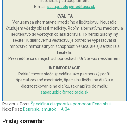
Tieto služby sú spoplatnené.
E-mail:
sasapueblo@meditacia.sk
KVALITA
Venujem sa alternatívnej medicíne a liečiteľstvu. Neustále
študujem všetky oblasti medicíny. Robím alternatívnu medicínu a
liečiteľstvo do všetkých oblastí zdravia. To nerobí žiadny iný
liečiteľ. K diaľkovému veštectvu je potrebné vypestovať si
množstvo mimoriadnych schopností veštca, ale aj senzibila a
liečiteľa.
Presvedčte sa o mojich schopnostiach. Určite vás nesklamem.
INÉ INFORMÁCIE
Pokiaľ chcete niečo špeciálne ako partnerský profil,
špecializované meditácie, špeciálnu liečbu na diaľku a
diagnostikovanie na diaľku, tak napíšte do mailu:
sasapueblo@meditacia.sk
2004-
Previous Post:
Špeciálna diagnostika pomocou Feng shui.
02-
Next Post:
Depresie, smútok – A 34
17
Pridaj komentár