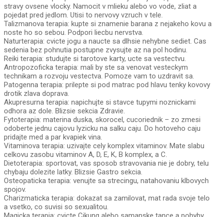
stravy ovsene vlocky. Namocit v mlieku alebo vo vode, zliat a
pojedat pred jedlom. Utisi to nervovy vzruch v tele.
Talizmanova terapia: kupte si znamenie barana z nejakeho kovu a
noste ho so sebou. Podpori liecbu nervstva.
Naturterapia: cvicte jogu a naucte sa dlhsie nehybne sediet. Cas
sedenia bez pohnutia postupne zvysujte az na pol hodinu.
Reiki terapia: studujte si tarotove karty, ucte sa vestectvu.
Antropozoficka terapia: mali by ste sa venovat vesteckym
technikam a rozvoju vestectva. Pomoze vam to uzdravit sa.
Patogenna terapia: prilepte si pod matrac pod hlavu tenky kovovy
drotik zlava doprava.
Akupresurna terapia: napichujte si stavce tupymi noznickami
odhora az dole. Blizsie sekcia Zdravie.
Fytoterapia: materina duska, skorocel, cucoriednik – zo zmesi
odoberte jednu cajovu lyzicku na salku caju. Do hotoveho caju
pridajte med a par kvapiek vina.
Vitaminova terapia: uzivajte cely komplex vitaminov. Mate slabu
celkovu zasobu vitaminov A, D, E, K, B komplex, a C.
Dietoterapia: sportovat, vas sposob stravovania nie je dobry, telu
chybaju dolezite latky. Blizsie Gastro sekcia.
Osteopaticka terapia: venujte sa strecingu, natahovaniu klbovych
spojov.
Charizmaticka terapia: dokazat sa zamilovat, mat rada svoje telo
a vsetko, co suvisi so sexualitou.
Magicka terapia: cvicte Cikung alebo samanske tance a pohyby.