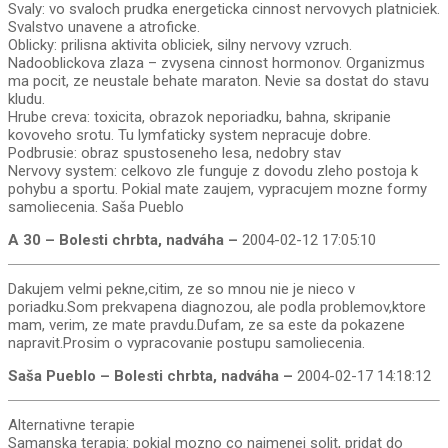
Svaly: vo svaloch prudka energeticka cinnost nervovych platniciek.
Svalstvo unavene a atroficke.
Oblicky: prilisna aktivita obliciek, silny nervovy vzruch.
Nadooblickova zlaza – zvysena cinnost hormonov. Organizmus
ma pocit, ze neustale behate maraton. Nevie sa dostat do stavu
kludu.
Hrube creva: toxicita, obrazok neporiadku, bahna, skripanie
kovoveho srotu. Tu lymfaticky system nepracuje dobre.
Podbrusie: obraz spustoseneho lesa, nedobry stav
Nervovy system: celkovo zle funguje z dovodu zleho postoja k
pohybu a sportu. Pokial mate zaujem, vypracujem mozne formy
samoliecenia. Saša Pueblo
A 30 – Bolesti chrbta, nadváha –
2004-02-12 17:05:10
Dakujem velmi pekne,citim, ze so mnou nie je nieco v
poriadku.Som prekvapena diagnozou, ale podla problemov,ktore
mam, verim, ze mate pravdu.Dufam, ze sa este da pokazene
napravit.Prosim o vypracovanie postupu samoliecenia.
Saša Pueblo – Bolesti chrbta, nadváha –
2004-02-17 14:18:12
Alternativne terapie
Samanska terapia: pokial mozno co najmenej solit, pridat do