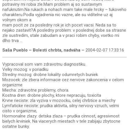
potraviny mi robia zle.Mam problem aj so sustavnym
nafuknutim.Na rukach a nohach mam take male hrcky – tukoveho
charakteru.Podla vyjadrenia nic vazne, ale su viditelne uz aj
volnym okom a
mam pocit ze za posledny rok je ich pocet vacsi. Neda sa to
nejako zastavit?A posledny problem: v poslednej dobe sa strasne
zle sustredim, stale zabudam a v praci robim chyby, vsetko mi
dlho trva …
Saša Pueblo – Bolesti chrbta, nadváha –
2004-02-07 17:33:16
Vypracoval som vam zdravotnu diagnostiku.
Velky mozog: v poriadku
Stredny mozog: drobne lokality odumretych buniek
Mozocek: zle zbera informacie cez nervove zakoncenia v celom
organizme
Miecha: zdravotne problemy, chora.
Kostna dren: drobne plochy, ktore nepracuju, toxicita
Krvne rieciste: zla vyziva v mozocku, celej chrbtice a miechy
Lymfaticke rieciste: prudka aktivita, silny nervovy vzruch, velmi
cisto v organizme,
Hormonalne zlazy: detska zlaza – prudka cinnost, agresivnost
bielych krviniek. Na viacerych miestach v tele zabijaju zbytocne
ostatne bunky.