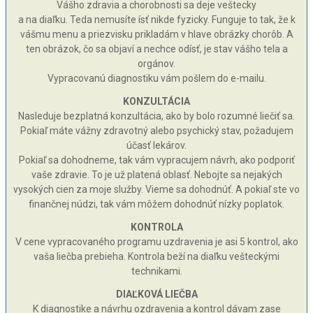
Vášho zdravia a chorobnosti sa deje veštecky
a na diaľku. Teda nemusíte ísť nikde fyzicky. Funguje to tak, že k
vášmu menu a priezvisku prikladám v hlave obrázky chorôb. A
ten obrázok, čo sa objaví a nechce odísť, je stav vášho tela a
orgánov.
Vypracovanú diagnostiku vám pošlem do e-mailu.
KONZULTÁCIA
Nasleduje bezplatná konzultácia, ako by bolo rozumné liečiť sa.
Pokiaľ máte vážny zdravotný alebo psychický stav, požadujem
účasť lekárov.
Pokiaľ sa dohodneme, tak vám vypracujem návrh, ako podporiť
vaše zdravie. To je už platená oblasť. Nebojte sa nejakých
vysokých cien za moje služby. Vieme sa dohodnúť. A pokiaľ ste vo
finančnej núdzi, tak vám môžem dohodnúť nízky poplatok.
KONTROLA
V cene vypracovaného programu uzdravenia je asi 5 kontrol, ako
vaša liečba prebieha. Kontrola beží na diaľku vešteckými
technikami.
DIAĽKOVÁ LIEČBA
K diagnostike a návrhu ozdravenia a kontrol dávam zase