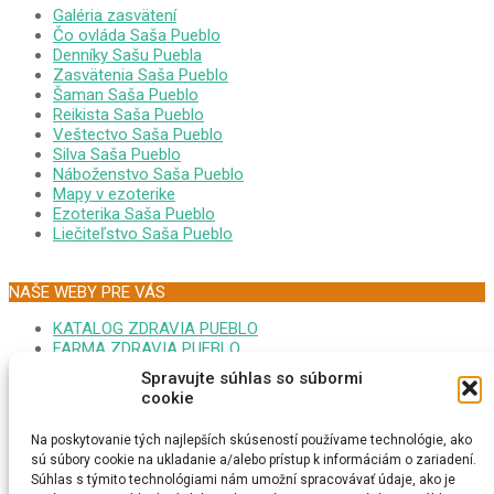
Galéria zasvätení
Čo ovláda Saša Pueblo
Denníky Sašu Puebla
Zasvätenia Saša Pueblo
Šaman Saša Pueblo
Reikista Saša Pueblo
Veštectvo Saša Pueblo
Silva Saša Pueblo
Náboženstvo Saša Pueblo
Mapy v ezoterike
Ezoterika Saša Pueblo
Liečiteľstvo Saša Pueblo
NAŠE WEBY PRE VÁS
KATALOG ZDRAVIA PUEBLO
FARMA ZDRAVIA PUEBLO
FORUM EZOTERIKA DARINA
Spravujte súhlas so súbormi
MONITOR GOOPLEX SASA
cookie
FORUM ZDRAVIA DARINA
PSYCHONAUTIKA KRISTINA
Na poskytovanie tých najlepších skúseností používame technológie, ako
MEDITÁCIA SAŠA PUEBLO
sú súbory cookie na ukladanie a/alebo prístup k informáciám o zariadení.
EZOTERICI NA MAPE
Súhlas s týmito technológiami nám umožní spracovávať údaje, ako je
MEDITAČNÁ TURISTIKA