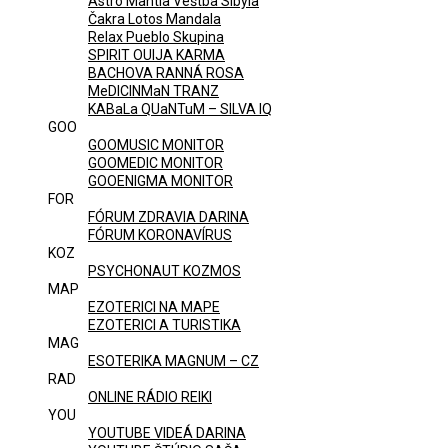
Astro Mantia Veštba Sibyla
Čakra Lotos Mandala
Relax Pueblo Skupina
SPIRIT OUIJA KARMA
BACHOVA RANNÁ ROSA
MeDICINMaN TRANZ
KABaLa QUaNTuM – SILVA IQ
GOO
GOOMUSIC MONITOR
GOOMEDIC MONITOR
GOOENIGMA MONITOR
FOR
FÓRUM ZDRAVIA DARINA
FÓRUM KORONAVÍRUS
KOZ
PSYCHONAUT KOZMOS
MAP
EZOTERICI NA MAPE
EZOTERICI A TURISTIKA
MAG
ESOTERIKA MAGNUM – CZ
RAD
ONLINE RÁDIO REIKI
YOU
YOUTUBE VIDEÁ DARINA