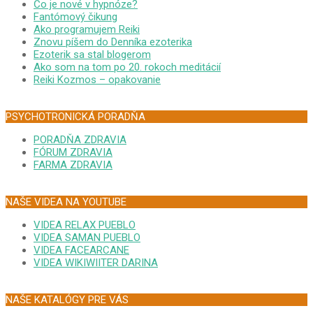
Čo je nové v hypnóze?
Fantómový čikung
Ako programujem Reiki
Znovu píšem do Denníka ezoterika
Ezoterik sa stal blogerom
Ako som na tom po 20. rokoch meditácií
Reiki Kozmos – opakovanie
PSYCHOTRONICKÁ PORADŇA
PORADŇA ZDRAVIA
FÓRUM ZDRAVIA
FARMA ZDRAVIA
NAŠE VIDEA NA YOUTUBE
VIDEA RELAX PUEBLO
VIDEA SAMAN PUEBLO
VIDEA FACEARCANE
VIDEA WIKIWIITER DARINA
NAŠE KATALÓGY PRE VÁS