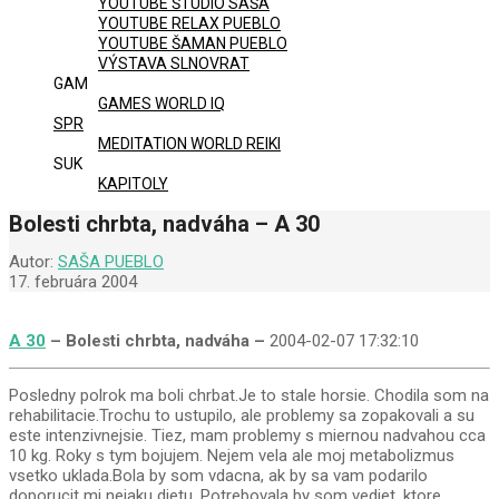
YOUTUBE ŠTÚDIO SAŠA
YOUTUBE RELAX PUEBLO
YOUTUBE ŠAMAN PUEBLO
VÝSTAVA SLNOVRAT
GAM
GAMES WORLD IQ
SPR
MEDITATION WORLD REIKI
SUK
KAPITOLY
Bolesti chrbta, nadváha – A 30
Autor:
SAŠA PUEBLO
17. februára 2004
A 30
– Bolesti chrbta, nadváha –
2004-02-07 17:32:10
Posledny polrok ma boli chrbat.Je to stale horsie. Chodila som na
rehabilitacie.Trochu to ustupilo, ale problemy sa zopakovali a su
este intenzivnejsie. Tiez, mam problemy s miernou nadvahou cca
10 kg. Roky s tym bojujem. Nejem vela ale moj metabolizmus
vsetko uklada.Bola by som vdacna, ak by sa vam podarilo
doporucit mi nejaku dietu. Potrebovala by som vediet, ktore