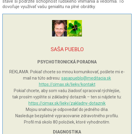
stave si podržíte schopnosť ľudského vnímania a vedomia. To
dovoľuje využívať vašu genialitu na plné obrátky.
SAŠA PUEBLO
PSYCHOTRONICKÁ PORADNA
REKLAMA: Pokiaľ chcete so mnou komunikovať, pošlete mi e-
mail na túto adresu:
sasapueblo@meditacia.sk
https://cimax.sk/lieky/kontakt
Pokiaľ chcete, aby som vašu žiadosť spracoval rýchlejšie,
tak prosím vyplňte si základný dotazník – ten si nájdete tu:
https://cimax.sk/lieky/zakladny-dotaznik
Mojou snahou je odpovedať do jedného dňa.
Nasleduje bezplatné vypracovanie zdravotného profilu.
Profil má okolo 80 položiek, ktoré vyhodnotím.
DIAGNOSTIKA