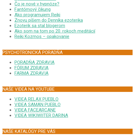
Čo je nové v hypnóze?
Fantómový čikung
Ako programujem Reiki
Znovu píšem do Denníka ezoterika
Ezoterik sa stal blogerom
Ako som na tom po 20. rokoch meditácií
Reiki Kozmos – opakovanie
PSYCHOTRONICKÁ PORADŇA
PORADŇA ZDRAVIA
FÓRUM ZDRAVIA
FARMA ZDRAVIA
NAŠE VIDEA NA YOUTUBE
VIDEA RELAX PUEBLO
VIDEA SAMAN PUEBLO
VIDEA FACEARCANE
VIDEA WIKIWIITER DARINA
NAŠE KATALÓGY PRE VÁS