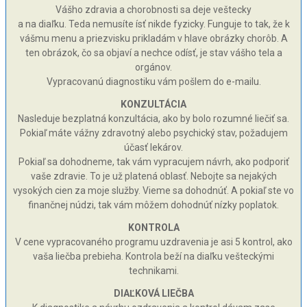
Vášho zdravia a chorobnosti sa deje veštecky
a na diaľku. Teda nemusíte ísť nikde fyzicky. Funguje to tak, že k
vášmu menu a priezvisku prikladám v hlave obrázky chorôb. A
ten obrázok, čo sa objaví a nechce odísť, je stav vášho tela a
orgánov.
Vypracovanú diagnostiku vám pošlem do e-mailu.
KONZULTÁCIA
Nasleduje bezplatná konzultácia, ako by bolo rozumné liečiť sa.
Pokiaľ máte vážny zdravotný alebo psychický stav, požadujem
účasť lekárov.
Pokiaľ sa dohodneme, tak vám vypracujem návrh, ako podporiť
vaše zdravie. To je už platená oblasť. Nebojte sa nejakých
vysokých cien za moje služby. Vieme sa dohodnúť. A pokiaľ ste vo
finančnej núdzi, tak vám môžem dohodnúť nízky poplatok.
KONTROLA
V cene vypracovaného programu uzdravenia je asi 5 kontrol, ako
vaša liečba prebieha. Kontrola beží na diaľku vešteckými
technikami.
DIAĽKOVÁ LIEČBA