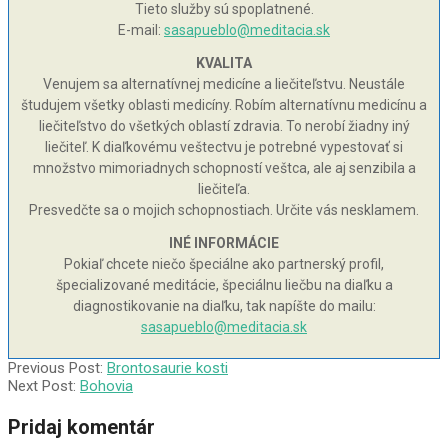
Tieto služby sú spoplatnené.
E-mail:
sasapueblo@meditacia.sk
KVALITA
Venujem sa alternatívnej medicíne a liečiteľstvu. Neustále
študujem všetky oblasti medicíny. Robím alternatívnu medicínu a
liečiteľstvo do všetkých oblastí zdravia. To nerobí žiadny iný
liečiteľ. K diaľkovému veštectvu je potrebné vypestovať si
množstvo mimoriadnych schopností veštca, ale aj senzibila a
liečiteľa.
Presvedčte sa o mojich schopnostiach. Určite vás nesklamem.
INÉ INFORMÁCIE
Pokiaľ chcete niečo špeciálne ako partnerský profil,
špecializované meditácie, špeciálnu liečbu na diaľku a
diagnostikovanie na diaľku, tak napíšte do mailu:
sasapueblo@meditacia.sk
2002-
Previous Post:
Brontosaurie kosti
06-
Next Post:
Bohovia
09
Pridaj komentár