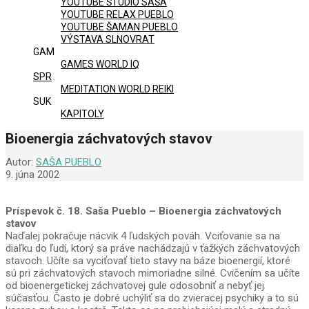
YOUTUBE ŠTÚDIO SAŠA
YOUTUBE RELAX PUEBLO
YOUTUBE ŠAMAN PUEBLO
VÝSTAVA SLNOVRAT
GAM
GAMES WORLD IQ
SPR
MEDITATION WORLD REIKI
SUK
KAPITOLY
Bioenergia záchvatových stavov
Autor:
SAŠA PUEBLO
9. júna 2002
Príspevok č. 18. Saša Pueblo – Bioenergia záchvatových
stavov
Naďalej pokračuje nácvik 4 ľudských pováh. Vciťovanie sa na
diaľku do ľudí, ktorý sa práve nachádzajú v ťažkých záchvatových
stavoch. Učíte sa vyciťovať tieto stavy na báze bioenergií, ktoré
sú pri záchvatových stavoch mimoriadne silné. Cvičením sa učíte
od bioenergetickej záchvatovej gule odosobniť a nebyť jej
súčasťou. Často je dobré uchýliť sa do zvieracej psychiky a to sú