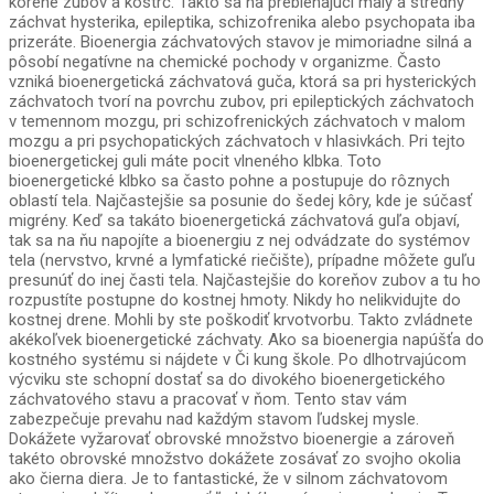
korene zubov a kostrč. Takto sa na prebiehajúci malý a stredný
záchvat hysterika, epileptika, schizofrenika alebo psychopata iba
prizeráte. Bioenergia záchvatových stavov je mimoriadne silná a
pôsobí negatívne na chemické pochody v organizme. Často
vzniká bioenergetická záchvatová guča, ktorá sa pri hysterických
záchvatoch tvorí na povrchu zubov, pri epileptických záchvatoch
v temennom mozgu, pri schizofrenických záchvatoch v malom
mozgu a pri psychopatických záchvatoch v hlasivkách. Pri tejto
bioenergetickej guli máte pocit vlneného klbka. Toto
bioenergetické klbko sa často pohne a postupuje do rôznych
oblastí tela. Najčastejšie sa posunie do šedej kôry, kde je súčasť
migrény. Keď sa takáto bioenergetická záchvatová guľa objaví,
tak sa na ňu napojíte a bioenergiu z nej odvádzate do systémov
tela (nervstvo, krvné a lymfatické riečište), prípadne môžete guľu
presunúť do inej časti tela. Najčastejšie do koreňov zubov a tu ho
rozpustíte postupne do kostnej hmoty. Nikdy ho nelikvidujte do
kostnej drene. Mohli by ste poškodiť krvotvorbu. Takto zvládnete
akékoľvek bioenergetické záchvaty. Ako sa bioenergia napúšťa do
kostného systému si nájdete v Či kung škole. Po dlhotrvajúcom
výcviku ste schopní dostať sa do divokého bioenergetického
záchvatového stavu a pracovať v ňom. Tento stav vám
zabezpečuje prevahu nad každým stavom ľudskej mysle.
Dokážete vyžarovať obrovské množstvo bioenergie a zároveň
takéto obrovské množstvo dokážete zosávať zo svojho okolia
ako čierna diera. Je to fantastické, že v silnom záchvatovom