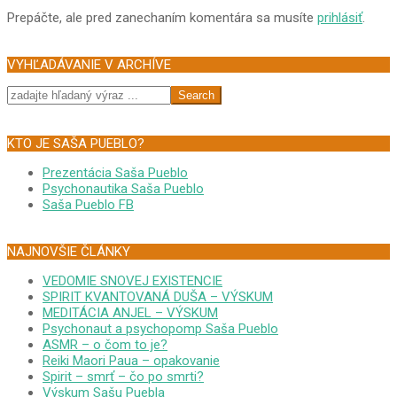
Prepáčte, ale pred zanechaním komentára sa musíte
prihlásiť
.
VYHĽADÁVANIE V ARCHÍVE
Search
KTO JE SAŠA PUEBLO?
Prezentácia Saša Pueblo
Psychonautika Saša Pueblo
Saša Pueblo FB
NAJNOVŠIE ČLÁNKY
VEDOMIE SNOVEJ EXISTENCIE
SPIRIT KVANTOVANÁ DUŠA – VÝSKUM
MEDITÁCIA ANJEL – VÝSKUM
Psychonaut a psychopomp Saša Pueblo
ASMR – o čom to je?
Reiki Maori Paua – opakovanie
Spirit – smrť – čo po smrti?
Výskum Sašu Puebla