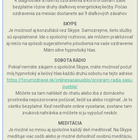
K diagnostike a návrhu ozdravenia a kontrol dávam zase
bezplatne rôzne druhy diaľkovej energetickej liečby. Počas
ozdravenia za mesiac dostanete asi 9 diaľkových zásahov.
SKYPE
Je možnosť aj konzultácií cez Skype. Samozrejme, tieto služby
sú spoplatnené. Ide o spoločný rozhovor, ale môžem praktizovať
aj niečo na spôsob sugeratívneho pôsobenia na vaše ozdravenie.
Mám silne hypnotický hlas.
SOBOTA RÁDIO
Pokiaľ nemáte záujem o spoločné Skype, máte možnosť počuť
môj hypnotický a liečivý hlas každú druhú sobotu na tejto adrese:
https://forumzdravie.sk/onlinesasapueblo/program-radia-sasu-
puebla/
Môžete sa tam nahlásiť do chatu alebo iba z domáceho
prostredia nepozorovane počúvať, liečiť sa alebo rozjímať. Je to
všetko bezplatné. Keď nestíhate online vysielanie, zostane tam
zvuková nahrávka a môžete si ju vypočuť neskôr.
MEDITÁCIA
Je možné so mnou aj spoločne každý deň meditovať. Na Skype
medituje viac osôb alebo je možné dohodnúť osobnú meditáciu.