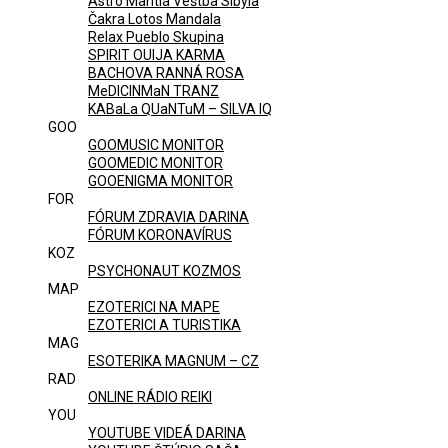
Astro Mantia Veštba Sibyla
Čakra Lotos Mandala
Relax Pueblo Skupina
SPIRIT OUIJA KARMA
BACHOVA RANNÁ ROSA
MeDICINMaN TRANZ
KABaLa QUaNTuM – SILVA IQ
GOO
GOOMUSIC MONITOR
GOOMEDIC MONITOR
GOOENIGMA MONITOR
FOR
FÓRUM ZDRAVIA DARINA
FÓRUM KORONAVÍRUS
KOZ
PSYCHONAUT KOZMOS
MAP
EZOTERICI NA MAPE
EZOTERICI A TURISTIKA
MAG
ESOTERIKA MAGNUM – CZ
RAD
ONLINE RÁDIO REIKI
YOU
YOUTUBE VIDEÁ DARINA