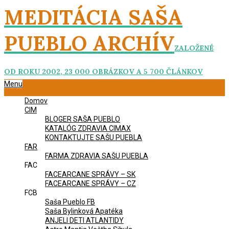
Skip
MEDITÁCIA SAŠA
to
content
PUEBLO ARCHÍV
ZALOŽENÉ
OD ROKU 2002, 23 000 OBRÁZKOV A 5 700 ČLÁNKOV
Primary
Menu
Navigation
Domov
Menu
CIM
BLOGER SAŠA PUEBLO
KATALÓG ZDRAVIA CIMAX
KONTAKTUJTE SAŠU PUEBLA
FAR
FARMA ZDRAVIA SAŠU PUEBLA
FAC
FACEARCANE SPRÁVY – SK
FACEARCANE SPRÁVY – CZ
FCB
Saša Pueblo FB
Saša Bylinková Apatéka
ANJELI DETI ATLANTIDY