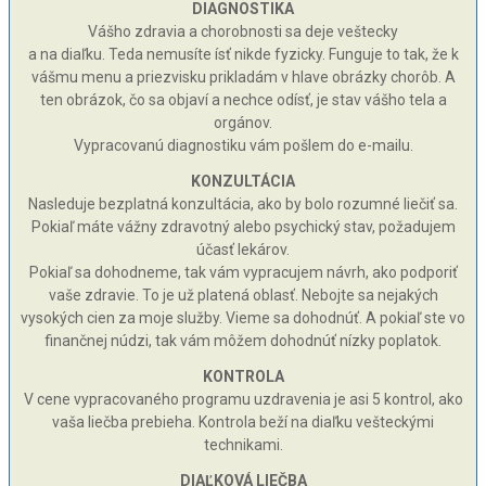
DIAGNOSTIKA
Vášho zdravia a chorobnosti sa deje veštecky
a na diaľku. Teda nemusíte ísť nikde fyzicky. Funguje to tak, že k
vášmu menu a priezvisku prikladám v hlave obrázky chorôb. A
ten obrázok, čo sa objaví a nechce odísť, je stav vášho tela a
orgánov.
Vypracovanú diagnostiku vám pošlem do e-mailu.
KONZULTÁCIA
Nasleduje bezplatná konzultácia, ako by bolo rozumné liečiť sa.
Pokiaľ máte vážny zdravotný alebo psychický stav, požadujem
účasť lekárov.
Pokiaľ sa dohodneme, tak vám vypracujem návrh, ako podporiť
vaše zdravie. To je už platená oblasť. Nebojte sa nejakých
vysokých cien za moje služby. Vieme sa dohodnúť. A pokiaľ ste vo
finančnej núdzi, tak vám môžem dohodnúť nízky poplatok.
KONTROLA
V cene vypracovaného programu uzdravenia je asi 5 kontrol, ako
vaša liečba prebieha. Kontrola beží na diaľku vešteckými
technikami.
DIAĽKOVÁ LIEČBA