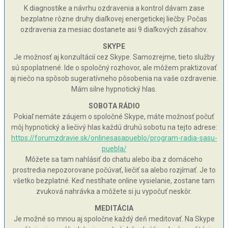
K diagnostike a návrhu ozdravenia a kontrol dávam zase
bezplatne rôzne druhy diaľkovej energetickej liečby. Počas
ozdravenia za mesiac dostanete asi 9 diaľkových zásahov.
SKYPE
Je možnosť aj konzultácií cez Skype. Samozrejme, tieto služby
sú spoplatnené. Ide o spoločný rozhovor, ale môžem praktizovať
aj niečo na spôsob sugeratívneho pôsobenia na vaše ozdravenie.
Mám silne hypnotický hlas.
SOBOTA RÁDIO
Pokiaľ nemáte záujem o spoločné Skype, máte možnosť počuť
môj hypnotický a liečivý hlas každú druhú sobotu na tejto adrese:
https://forumzdravie.sk/onlinesasapueblo/program-radia-sasu-
puebla/
Môžete sa tam nahlásiť do chatu alebo iba z domáceho
prostredia nepozorovane počúvať, liečiť sa alebo rozjímať. Je to
všetko bezplatné. Keď nestíhate online vysielanie, zostane tam
zvuková nahrávka a môžete si ju vypočuť neskôr.
MEDITÁCIA
Je možné so mnou aj spoločne každý deň meditovať. Na Skype