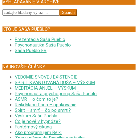
VYHĽADÁVANIE V ARCHÍVE
Search
KTO JE SAŠA PUEBLO?
Prezentácia Saša Pueblo
Psychonautika Saša Pueblo
Saša Pueblo FB
NAJNOVŠIE ČLÁNKY
VEDOMIE SNOVEJ EXISTENCIE
SPIRIT KVANTOVANÁ DUŠA – VÝSKUM
MEDITÁCIA ANJEL – VÝSKUM
Psychonaut a psychopomp Saša Pueblo
ASMR – o čom to je?
Reiki Maori Paua – opakovanie
Spirit – smrť – čo po smrti?
Výskum Sašu Puebla
Čo je nové v hypnóze?
Fantómový čikung
Ako programujem Reiki
Znovu píšem do Denníka ezoterika