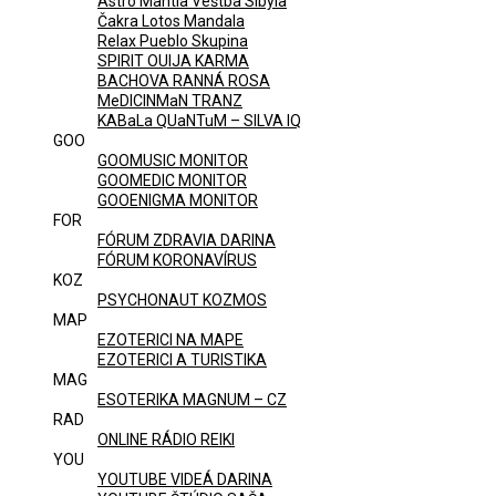
Astro Mantia Veštba Sibyla
Čakra Lotos Mandala
Relax Pueblo Skupina
SPIRIT OUIJA KARMA
BACHOVA RANNÁ ROSA
MeDICINMaN TRANZ
KABaLa QUaNTuM – SILVA IQ
GOO
GOOMUSIC MONITOR
GOOMEDIC MONITOR
GOOENIGMA MONITOR
FOR
FÓRUM ZDRAVIA DARINA
FÓRUM KORONAVÍRUS
KOZ
PSYCHONAUT KOZMOS
MAP
EZOTERICI NA MAPE
EZOTERICI A TURISTIKA
MAG
ESOTERIKA MAGNUM – CZ
RAD
ONLINE RÁDIO REIKI
YOU
YOUTUBE VIDEÁ DARINA