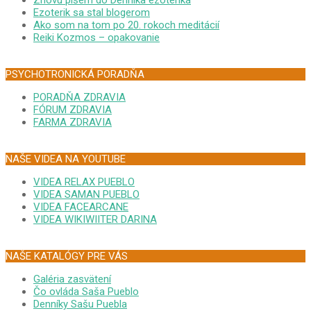
Ezoterik sa stal blogerom
Ako som na tom po 20. rokoch meditácií
Reiki Kozmos – opakovanie
PSYCHOTRONICKÁ PORADŇA
PORADŇA ZDRAVIA
FÓRUM ZDRAVIA
FARMA ZDRAVIA
NAŠE VIDEA NA YOUTUBE
VIDEA RELAX PUEBLO
VIDEA SAMAN PUEBLO
VIDEA FACEARCANE
VIDEA WIKIWIITER DARINA
NAŠE KATALÓGY PRE VÁS
Galéria zasvätení
Čo ovláda Saša Pueblo
Denníky Sašu Puebla