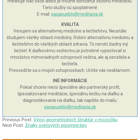
medituje viac osôb alebo je možné dohodnúť osobnú meditáciu.
Tieto služby sú spoplatnené.
E-mail:
sasapueblo@meditacia.sk
KVALITA
Venujem sa alternatívnej medicíne a liečiteľstvu. Neustále
študujem všetky oblasti medicíny. Robím alternatívnu medicínu a
liečiteľstvo do všetkých oblastí zdravia. To nerobí žiadny iný
liečiteľ. K diaľkovému veštectvu je potrebné vypestovať si
množstvo mimoriadnych schopností veštca, ale aj senzibila a
liečiteľa.
Presvedčte sa o mojich schopnostiach. Určite vás nesklamem.
INÉ INFORMÁCIE
Pokiaľ chcete niečo špeciálne ako partnerský profil,
špecializované meditácie, špeciálnu liečbu na diaľku a
diagnostikovanie na diaľku, tak napíšte do mailu:
sasapueblo@meditacia.sk
2010-
Previous Post:
Vývoj geometrických štruktúr v mozočku
08-
Next Post:
Znaky svetových písomníctiev
21