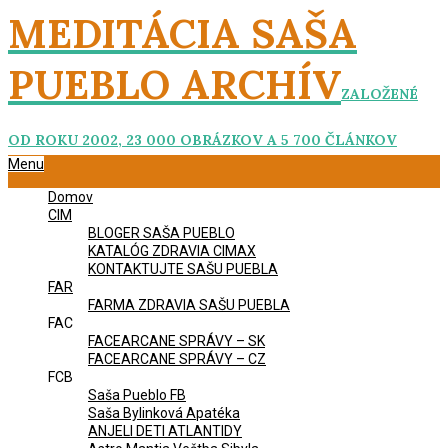
Skip
MEDITÁCIA SAŠA
to
content
PUEBLO ARCHÍV
ZALOŽENÉ
OD ROKU 2002, 23 000 OBRÁZKOV A 5 700 ČLÁNKOV
Primary
Menu
Navigation
Domov
Menu
CIM
BLOGER SAŠA PUEBLO
KATALÓG ZDRAVIA CIMAX
KONTAKTUJTE SAŠU PUEBLA
FAR
FARMA ZDRAVIA SAŠU PUEBLA
FAC
FACEARCANE SPRÁVY – SK
FACEARCANE SPRÁVY – CZ
FCB
Saša Pueblo FB
Saša Bylinková Apatéka
ANJELI DETI ATLANTIDY