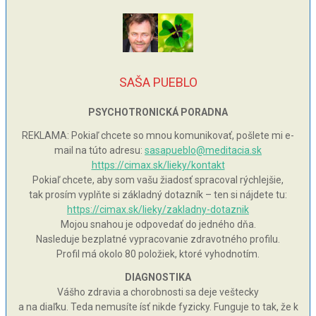
SAŠA PUEBLO
PSYCHOTRONICKÁ PORADNA
REKLAMA: Pokiaľ chcete so mnou komunikovať, pošlete mi e-
mail na túto adresu:
sasapueblo@meditacia.sk
https://cimax.sk/lieky/kontakt
Pokiaľ chcete, aby som vašu žiadosť spracoval rýchlejšie,
tak prosím vyplňte si základný dotazník – ten si nájdete tu:
https://cimax.sk/lieky/zakladny-dotaznik
Mojou snahou je odpovedať do jedného dňa.
Nasleduje bezplatné vypracovanie zdravotného profilu.
Profil má okolo 80 položiek, ktoré vyhodnotím.
DIAGNOSTIKA
Vášho zdravia a chorobnosti sa deje veštecky
a na diaľku. Teda nemusíte ísť nikde fyzicky. Funguje to tak, že k