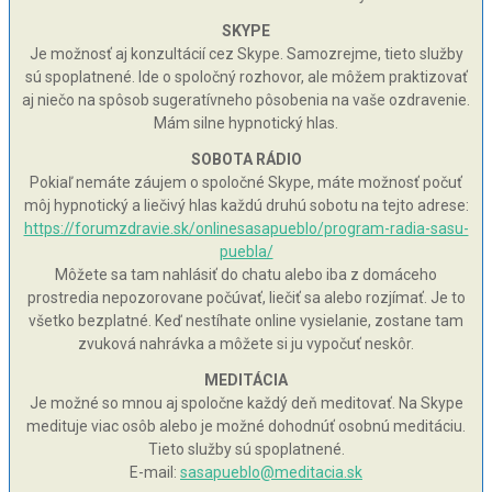
SKYPE
Je možnosť aj konzultácií cez Skype. Samozrejme, tieto služby
sú spoplatnené. Ide o spoločný rozhovor, ale môžem praktizovať
aj niečo na spôsob sugeratívneho pôsobenia na vaše ozdravenie.
Mám silne hypnotický hlas.
SOBOTA RÁDIO
Pokiaľ nemáte záujem o spoločné Skype, máte možnosť počuť
môj hypnotický a liečivý hlas každú druhú sobotu na tejto adrese:
https://forumzdravie.sk/onlinesasapueblo/program-radia-sasu-
puebla/
Môžete sa tam nahlásiť do chatu alebo iba z domáceho
prostredia nepozorovane počúvať, liečiť sa alebo rozjímať. Je to
všetko bezplatné. Keď nestíhate online vysielanie, zostane tam
zvuková nahrávka a môžete si ju vypočuť neskôr.
MEDITÁCIA
Je možné so mnou aj spoločne každý deň meditovať. Na Skype
medituje viac osôb alebo je možné dohodnúť osobnú meditáciu.
Tieto služby sú spoplatnené.
E-mail:
sasapueblo@meditacia.sk