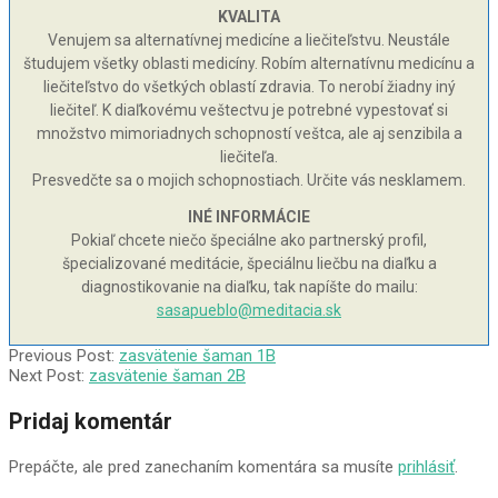
KVALITA
Venujem sa alternatívnej medicíne a liečiteľstvu. Neustále
študujem všetky oblasti medicíny. Robím alternatívnu medicínu a
liečiteľstvo do všetkých oblastí zdravia. To nerobí žiadny iný
liečiteľ. K diaľkovému veštectvu je potrebné vypestovať si
množstvo mimoriadnych schopností veštca, ale aj senzibila a
liečiteľa.
Presvedčte sa o mojich schopnostiach. Určite vás nesklamem.
INÉ INFORMÁCIE
Pokiaľ chcete niečo špeciálne ako partnerský profil,
špecializované meditácie, špeciálnu liečbu na diaľku a
diagnostikovanie na diaľku, tak napíšte do mailu:
sasapueblo@meditacia.sk
2010-
Previous Post:
zasvätenie šaman 1B
10-
Next Post:
zasvätenie šaman 2B
10
Pridaj komentár
Prepáčte, ale pred zanechaním komentára sa musíte
prihlásiť
.