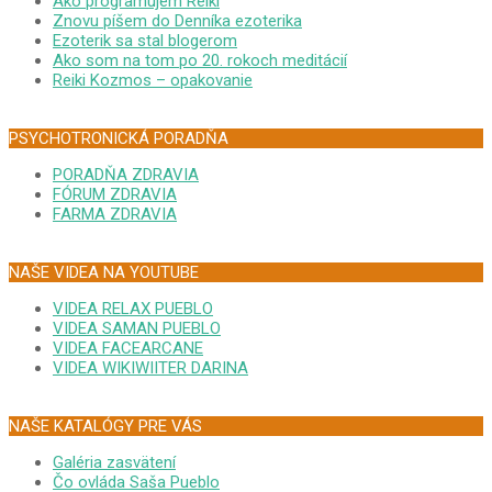
Ako programujem Reiki
Znovu píšem do Denníka ezoterika
Ezoterik sa stal blogerom
Ako som na tom po 20. rokoch meditácií
Reiki Kozmos – opakovanie
PSYCHOTRONICKÁ PORADŇA
PORADŇA ZDRAVIA
FÓRUM ZDRAVIA
FARMA ZDRAVIA
NAŠE VIDEA NA YOUTUBE
VIDEA RELAX PUEBLO
VIDEA SAMAN PUEBLO
VIDEA FACEARCANE
VIDEA WIKIWIITER DARINA
NAŠE KATALÓGY PRE VÁS
Galéria zasvätení
Čo ovláda Saša Pueblo