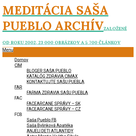
Skip
MEDITÁCIA SAŠA
to
content
PUEBLO ARCHÍV
ZALOŽENÉ
OD ROKU 2002, 23 000 OBRÁZKOV A 5 700 ČLÁNKOV
Primary
Menu
Navigation
Domov
Menu
CIM
BLOGER SAŠA PUEBLO
KATALÓG ZDRAVIA CIMAX
KONTAKTUJTE SAŠU PUEBLA
FAR
FARMA ZDRAVIA SAŠU PUEBLA
FAC
FACEARCANE SPRÁVY – SK
FACEARCANE SPRÁVY – CZ
FCB
Saša Pueblo FB
Saša Bylinková Apatéka
ANJELI DETI ATLANTIDY