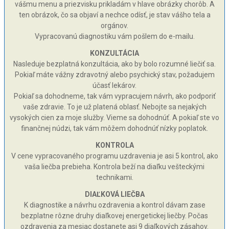
vášmu menu a priezvisku prikladám v hlave obrázky chorôb. A
ten obrázok, čo sa objaví a nechce odísť, je stav vášho tela a
orgánov.
Vypracovanú diagnostiku vám pošlem do e-mailu.
KONZULTÁCIA
Nasleduje bezplatná konzultácia, ako by bolo rozumné liečiť sa.
Pokiaľ máte vážny zdravotný alebo psychický stav, požadujem
účasť lekárov.
Pokiaľ sa dohodneme, tak vám vypracujem návrh, ako podporiť
vaše zdravie. To je už platená oblasť. Nebojte sa nejakých
vysokých cien za moje služby. Vieme sa dohodnúť. A pokiaľ ste vo
finančnej núdzi, tak vám môžem dohodnúť nízky poplatok.
KONTROLA
V cene vypracovaného programu uzdravenia je asi 5 kontrol, ako
vaša liečba prebieha. Kontrola beží na diaľku vešteckými
technikami.
DIAĽKOVÁ LIEČBA
K diagnostike a návrhu ozdravenia a kontrol dávam zase
bezplatne rôzne druhy diaľkovej energetickej liečby. Počas
ozdravenia za mesiac dostanete asi 9 diaľkových zásahov.