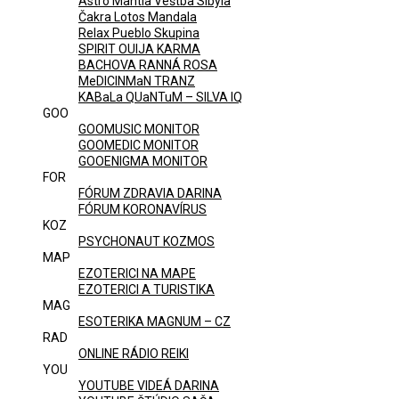
Astro Mantia Veštba Sibyla
Čakra Lotos Mandala
Relax Pueblo Skupina
SPIRIT OUIJA KARMA
BACHOVA RANNÁ ROSA
MeDICINMaN TRANZ
KABaLa QUaNTuM – SILVA IQ
GOO
GOOMUSIC MONITOR
GOOMEDIC MONITOR
GOOENIGMA MONITOR
FOR
FÓRUM ZDRAVIA DARINA
FÓRUM KORONAVÍRUS
KOZ
PSYCHONAUT KOZMOS
MAP
EZOTERICI NA MAPE
EZOTERICI A TURISTIKA
MAG
ESOTERIKA MAGNUM – CZ
RAD
ONLINE RÁDIO REIKI
YOU
YOUTUBE VIDEÁ DARINA