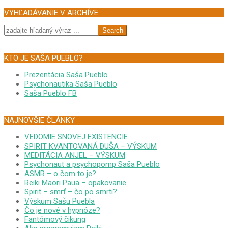
VYHĽADÁVANIE V ARCHÍVE
Search
KTO JE SAŠA PUEBLO?
Prezentácia Saša Pueblo
Psychonautika Saša Pueblo
Saša Pueblo FB
NAJNOVŠIE ČLÁNKY
VEDOMIE SNOVEJ EXISTENCIE
SPIRIT KVANTOVANÁ DUŠA – VÝSKUM
MEDITÁCIA ANJEL – VÝSKUM
Psychonaut a psychopomp Saša Pueblo
ASMR – o čom to je?
Reiki Maori Paua – opakovanie
Spirit – smrť – čo po smrti?
Výskum Sašu Puebla
Čo je nové v hypnóze?
Fantómový čikung