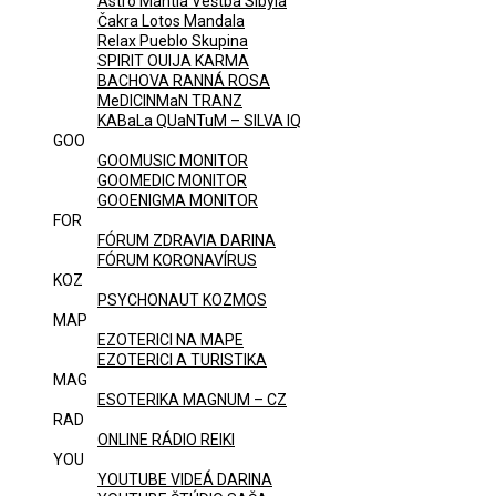
Astro Mantia Veštba Sibyla
Čakra Lotos Mandala
Relax Pueblo Skupina
SPIRIT OUIJA KARMA
BACHOVA RANNÁ ROSA
MeDICINMaN TRANZ
KABaLa QUaNTuM – SILVA IQ
GOO
GOOMUSIC MONITOR
GOOMEDIC MONITOR
GOOENIGMA MONITOR
FOR
FÓRUM ZDRAVIA DARINA
FÓRUM KORONAVÍRUS
KOZ
PSYCHONAUT KOZMOS
MAP
EZOTERICI NA MAPE
EZOTERICI A TURISTIKA
MAG
ESOTERIKA MAGNUM – CZ
RAD
ONLINE RÁDIO REIKI
YOU
YOUTUBE VIDEÁ DARINA