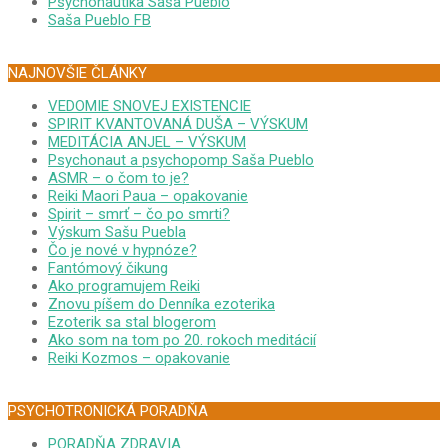
Psychonautika Saša Pueblo
Saša Pueblo FB
NAJNOVŠIE ČLÁNKY
VEDOMIE SNOVEJ EXISTENCIE
SPIRIT KVANTOVANÁ DUŠA – VÝSKUM
MEDITÁCIA ANJEL – VÝSKUM
Psychonaut a psychopomp Saša Pueblo
ASMR – o čom to je?
Reiki Maori Paua – opakovanie
Spirit – smrť – čo po smrti?
Výskum Sašu Puebla
Čo je nové v hypnóze?
Fantómový čikung
Ako programujem Reiki
Znovu píšem do Denníka ezoterika
Ezoterik sa stal blogerom
Ako som na tom po 20. rokoch meditácií
Reiki Kozmos – opakovanie
PSYCHOTRONICKÁ PORADŇA
PORADŇA ZDRAVIA