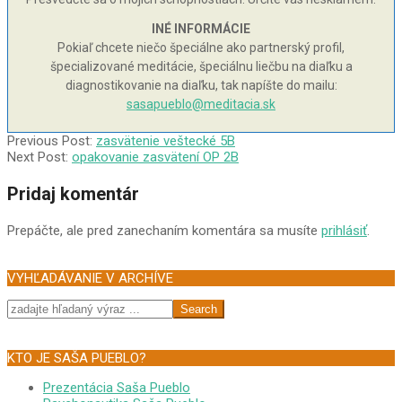
INÉ INFORMÁCIE
Pokiaľ chcete niečo špeciálne ako partnerský profil,
špecializované meditácie, špeciálnu liečbu na diaľku a
diagnostikovanie na diaľku, tak napíšte do mailu:
sasapueblo@meditacia.sk
2010-
Previous Post:
zasvätenie veštecké 5B
10-
Next Post:
opakovanie zasvätení OP 2B
10
Pridaj komentár
Prepáčte, ale pred zanechaním komentára sa musíte
prihlásiť
.
VYHĽADÁVANIE V ARCHÍVE
Search
KTO JE SAŠA PUEBLO?
Prezentácia Saša Pueblo