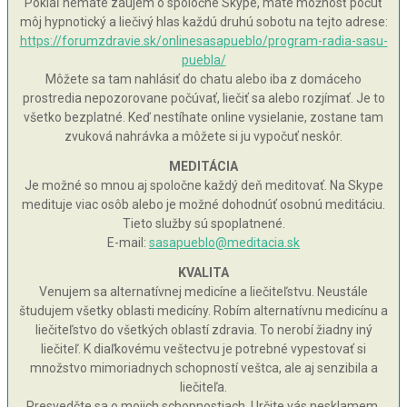
Pokiaľ nemáte záujem o spoločné Skype, máte možnosť počuť
môj hypnotický a liečivý hlas každú druhú sobotu na tejto adrese:
https://forumzdravie.sk/onlinesasapueblo/program-radia-sasu-
puebla/
Môžete sa tam nahlásiť do chatu alebo iba z domáceho
prostredia nepozorovane počúvať, liečiť sa alebo rozjímať. Je to
všetko bezplatné. Keď nestíhate online vysielanie, zostane tam
zvuková nahrávka a môžete si ju vypočuť neskôr.
MEDITÁCIA
Je možné so mnou aj spoločne každý deň meditovať. Na Skype
medituje viac osôb alebo je možné dohodnúť osobnú meditáciu.
Tieto služby sú spoplatnené.
E-mail:
sasapueblo@meditacia.sk
KVALITA
Venujem sa alternatívnej medicíne a liečiteľstvu. Neustále
študujem všetky oblasti medicíny. Robím alternatívnu medicínu a
liečiteľstvo do všetkých oblastí zdravia. To nerobí žiadny iný
liečiteľ. K diaľkovému veštectvu je potrebné vypestovať si
množstvo mimoriadnych schopností veštca, ale aj senzibila a
liečiteľa.
Presvedčte sa o mojich schopnostiach. Určite vás nesklamem.