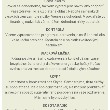
účasť lekárov.
Pokiaľ sa dohodneme, tak vám vypracujem návrh, ako podporiť
vaše zdravie. To je už platená oblasť. Nebojte sa nejakých
vysokých cien za moje služby. Vieme sa dohodnúť. A pokiaľ ste vo
finančnej núdzi, tak vám môžem dohodnúť nízky poplatok.
KONTROLA
V cene vypracovaného programu uzdravenia je asi 5 kontrol, ako
vaša liečba prebieha. Kontrola beží na diaľku vešteckými
technikami.
DIAĽKOVÁ LIEČBA
K diagnostike a návrhu ozdravenia a kontrol dávam zase
bezplatne rôzne druhy diaľkovej energetickej liečby. Počas
ozdravenia za mesiac dostanete asi 9 diaľkových zásahov.
SKYPE
Je možnosť aj konzultácií cez Skype. Samozrejme, tieto služby
sú spoplatnené. Ide o spoločný rozhovor, ale môžem praktizovať
aj niečo na spôsob sugeratívneho pôsobenia na vaše ozdravenie.
Mám silne hypnotický hlas.
SOBOTA RÁDIO