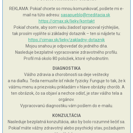
REKLAMA: Pokiaľ chcete so mnou komunikovať, pošlete mi e-
mail na túto adresu:
sasapueblo@meditacia.sk
https://cimax.sk/lieky/kontakt
Pokiaľ chcete, aby som vašu žiadosť spracoval rýchlejšie,
tak prosím vyplňte si základný dotazník – ten si nájdete tu:
https://cimax.sk/lieky/zakladny-dotaznik
Mojou snahou je odpovedať do jedného dňa.
Nasleduje bezplatné vypracovanie zdravotného profilu.
Profil má okolo 80 položiek, ktoré vyhodnotím.
DIAGNOSTIKA
Vášho zdravia a chorobnosti sa deje veštecky
a na diaľku. Teda nemusíte ísť nikde fyzicky. Funguje to tak, že k
vášmu menu a priezvisku prikladám v hlave obrázky chorôb. A
ten obrázok, čo sa objaví a nechce odísť, je stav vášho tela a
orgánov.
Vypracovanú diagnostiku vám pošlem do e-mailu.
KONZULTÁCIA
Nasleduje bezplatná konzultácia, ako by bolo rozumné liečiť sa.
Pokiaľ máte vážny zdravotný alebo psychický stav, požadujem