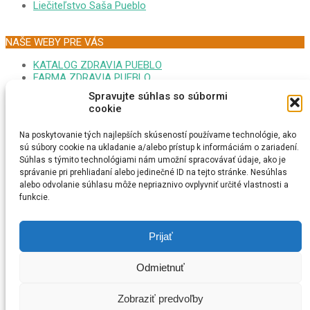
Liečiteľstvo Saša Pueblo
NAŠE WEBY PRE VÁS
KATALOG ZDRAVIA PUEBLO
FARMA ZDRAVIA PUEBLO
FORUM EZOTERIKA DARINA
Spravujte súhlas so súbormi
MONITOR GOOPLEX SASA
cookie
FORUM ZDRAVIA DARINA
PSYCHONAUTIKA KRISTINA
Na poskytovanie tých najlepších skúseností používame technológie, ako
MEDITÁCIA SAŠA PUEBLO
sú súbory cookie na ukladanie a/alebo prístup k informáciám o zariadení.
EZOTERICI NA MAPE
Súhlas s týmito technológiami nám umožní spracovávať údaje, ako je
MEDITAČNÁ TURISTIKA
správanie pri prehliadaní alebo jedinečné ID na tejto stránke. Nesúhlas
ESOTERIKA MAGNUM CZ
alebo odvolanie súhlasu môže nepriaznivo ovplyvniť určité vlastnosti a
ONLINE RADIO REIKI
funkcie.
VYSTAVA SLNOVRAT
GAMES WORLD IQ
FACEBOOK SAŠA PUEBLO
Prijať
SPIRITUAL REIKI THERAPY
GRANDMASTER REIKI SASA
Odmietnuť
Zobraziť predvoľby