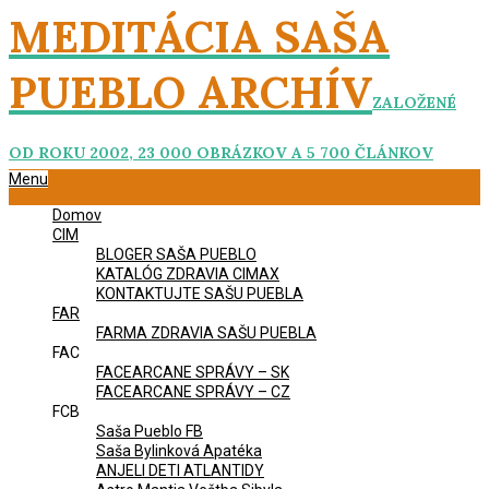
Skip
MEDITÁCIA SAŠA
to
content
PUEBLO ARCHÍV
ZALOŽENÉ
OD ROKU 2002, 23 000 OBRÁZKOV A 5 700 ČLÁNKOV
Primary
Menu
Navigation
Domov
Menu
CIM
BLOGER SAŠA PUEBLO
KATALÓG ZDRAVIA CIMAX
KONTAKTUJTE SAŠU PUEBLA
FAR
FARMA ZDRAVIA SAŠU PUEBLA
FAC
FACEARCANE SPRÁVY – SK
FACEARCANE SPRÁVY – CZ
FCB
Saša Pueblo FB
Saša Bylinková Apatéka
ANJELI DETI ATLANTIDY