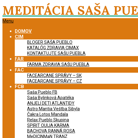
Skip
MEDITÁCIA SAŠA PU
to
content
Primary
Menu
Navigation
DOMOV
Menu
CIM
BLOGER SAŠA PUEBLO
KATALÓG ZDRAVIA CIMAX
KONTAKTUJTE SAŠU PUEBLA
FAR
FARMA ZDRAVIA SAŠU PUEBLA
FAC
FACEARCANE SPRÁVY – SK
FACEARCANE SPRÁVY – CZ
FCB
Saša Pueblo FB
Saša Bylinková Apatéka
ANJELI DETI ATLANTIDY
Astro Mantia Veštba Sibyla
Čakra Lotos Mandala
Relax Pueblo Skupina
SPIRIT OUIJA KARMA
BACHOVA RANNÁ ROSA
MeDICINMaN TRANZ