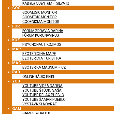
KABaLa QUaNTuM – SILVA IQ
GOO
GOOMUSIC MONITOR
GOOMEDIC MONITOR
GOOENIGMA MONITOR
FOR
FÓRUM ZDRAVIA DARINA
FÓRUM KORONAVÍRUS
KOZ
PSYCHONAUT KOZMOS
MAP
EZOTERICI NA MAPE
EZOTERICI A TURISTIKA
MAG
ESOTERIKA MAGNUM – CZ
RAD
ONLINE RÁDIO REIKI
YOU
YOUTUBE VIDEÁ DARINA
YOUTUBE ŠTÚDIO SAŠA
YOUTUBE RELAX PUEBLO
YOUTUBE ŠAMAN PUEBLO
VÝSTAVA SLNOVRAT
GAM
GAMES WORLD IQ