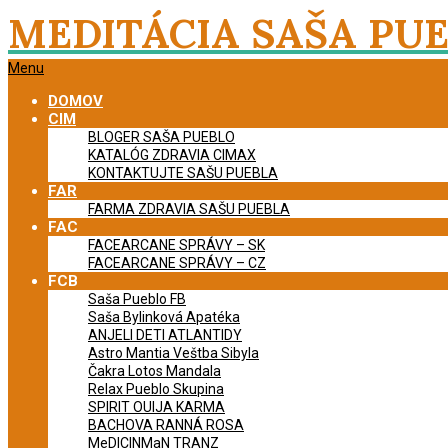
Skip
MEDITÁCIA SAŠA PU
to
content
Primary
Menu
Navigation
DOMOV
Menu
CIM
BLOGER SAŠA PUEBLO
KATALÓG ZDRAVIA CIMAX
KONTAKTUJTE SAŠU PUEBLA
FAR
FARMA ZDRAVIA SAŠU PUEBLA
FAC
FACEARCANE SPRÁVY – SK
FACEARCANE SPRÁVY – CZ
FCB
Saša Pueblo FB
Saša Bylinková Apatéka
ANJELI DETI ATLANTIDY
Astro Mantia Veštba Sibyla
Čakra Lotos Mandala
Relax Pueblo Skupina
SPIRIT OUIJA KARMA
BACHOVA RANNÁ ROSA
MeDICINMaN TRANZ