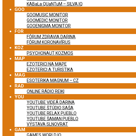
KABaLa QUaNTuM – SILVA IQ
GOO
GOOMUSIC MONITOR
GOOMEDIC MONITOR
GOOENIGMA MONITOR
FOR
FÓRUM ZDRAVIA DARINA
FÓRUM KORONAVÍRUS
KOZ
PSYCHONAUT KOZMOS
MAP
EZOTERICI NA MAPE
EZOTERICI A TURISTIKA
MAG
ESOTERIKA MAGNUM – CZ
RAD
ONLINE RÁDIO REIKI
YOU
YOUTUBE VIDEÁ DARINA
YOUTUBE ŠTÚDIO SAŠA
YOUTUBE RELAX PUEBLO
YOUTUBE ŠAMAN PUEBLO
VÝSTAVA SLNOVRAT
GAM
GAMES WORLD IQ