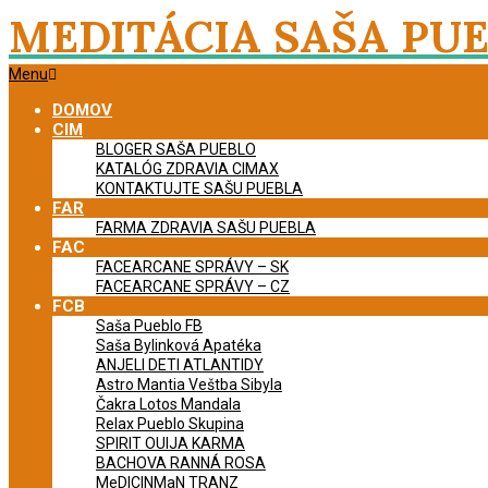
Skip
MEDITÁCIA SAŠA PU
to
content
Primary
Menu
Navigation
DOMOV
Menu
CIM
BLOGER SAŠA PUEBLO
KATALÓG ZDRAVIA CIMAX
KONTAKTUJTE SAŠU PUEBLA
FAR
FARMA ZDRAVIA SAŠU PUEBLA
FAC
FACEARCANE SPRÁVY – SK
FACEARCANE SPRÁVY – CZ
FCB
Saša Pueblo FB
Saša Bylinková Apatéka
ANJELI DETI ATLANTIDY
Astro Mantia Veštba Sibyla
Čakra Lotos Mandala
Relax Pueblo Skupina
SPIRIT OUIJA KARMA
BACHOVA RANNÁ ROSA
MeDICINMaN TRANZ