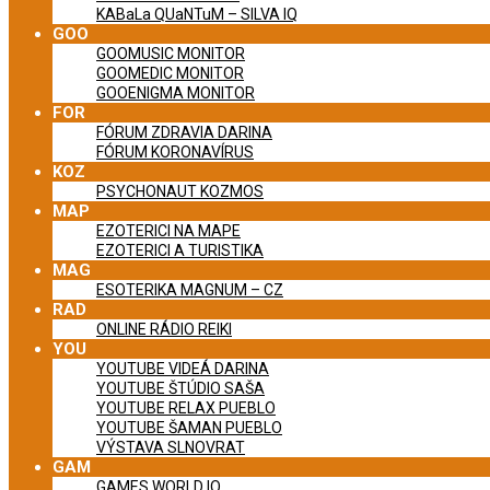
KABaLa QUaNTuM – SILVA IQ
GOO
GOOMUSIC MONITOR
GOOMEDIC MONITOR
GOOENIGMA MONITOR
FOR
FÓRUM ZDRAVIA DARINA
FÓRUM KORONAVÍRUS
KOZ
PSYCHONAUT KOZMOS
MAP
EZOTERICI NA MAPE
EZOTERICI A TURISTIKA
MAG
ESOTERIKA MAGNUM – CZ
RAD
ONLINE RÁDIO REIKI
YOU
YOUTUBE VIDEÁ DARINA
YOUTUBE ŠTÚDIO SAŠA
YOUTUBE RELAX PUEBLO
YOUTUBE ŠAMAN PUEBLO
VÝSTAVA SLNOVRAT
GAM
GAMES WORLD IQ