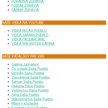
PORADŇA ZDRAVIA
FÓRUM ZDRAVIA
FARMA ZDRAVIA
NAŠE VIDEA NA YOUTUBE
VIDEA RELAX PUEBLO
VIDEA SAMAN PUEBLO
VIDEA FACEARCANE
VIDEA WIKIWIITER DARINA
NAŠE KATALÓGY PRE VÁS
Galéria zasvätení
Čo ovláda Saša Pueblo
Denníky Sašu Puebla
Zasvätenia Saša Pueblo
Šaman Saša Pueblo
Reikista Saša Pueblo
Veštectvo Saša Pueblo
Silva Saša Pueblo
Náboženstvo Saša Pueblo
Mapy v ezoterike
Ezoterika Saša Pueblo