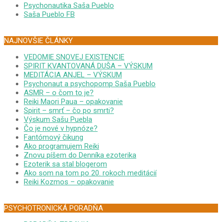
Psychonautika Saša Pueblo
Saša Pueblo FB
NAJNOVŠIE ČLÁNKY
VEDOMIE SNOVEJ EXISTENCIE
SPIRIT KVANTOVANÁ DUŠA – VÝSKUM
MEDITÁCIA ANJEL – VÝSKUM
Psychonaut a psychopomp Saša Pueblo
ASMR – o čom to je?
Reiki Maori Paua – opakovanie
Spirit – smrť – čo po smrti?
Výskum Sašu Puebla
Čo je nové v hypnóze?
Fantómový čikung
Ako programujem Reiki
Znovu píšem do Denníka ezoterika
Ezoterik sa stal blogerom
Ako som na tom po 20. rokoch meditácií
Reiki Kozmos – opakovanie
PSYCHOTRONICKÁ PORADŇA