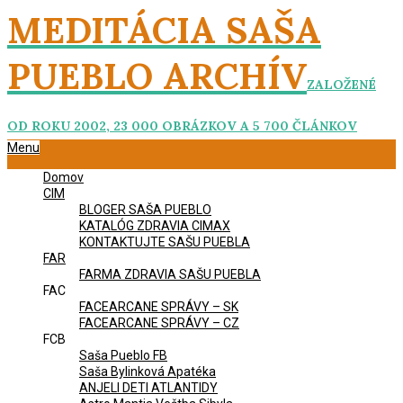
Skip
MEDITÁCIA SAŠA
to
content
PUEBLO ARCHÍV
ZALOŽENÉ
OD ROKU 2002, 23 000 OBRÁZKOV A 5 700 ČLÁNKOV
Primary
Menu
Navigation
Domov
Menu
CIM
BLOGER SAŠA PUEBLO
KATALÓG ZDRAVIA CIMAX
KONTAKTUJTE SAŠU PUEBLA
FAR
FARMA ZDRAVIA SAŠU PUEBLA
FAC
FACEARCANE SPRÁVY – SK
FACEARCANE SPRÁVY – CZ
FCB
Saša Pueblo FB
Saša Bylinková Apatéka
ANJELI DETI ATLANTIDY