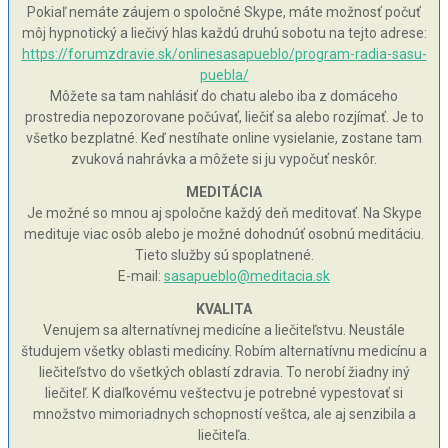
Pokiaľ nemáte záujem o spoločné Skype, máte možnosť počuť
môj hypnotický a liečivý hlas každú druhú sobotu na tejto adrese:
https://forumzdravie.sk/onlinesasapueblo/program-radia-sasu-
puebla/
Môžete sa tam nahlásiť do chatu alebo iba z domáceho
prostredia nepozorovane počúvať, liečiť sa alebo rozjímať. Je to
všetko bezplatné. Keď nestíhate online vysielanie, zostane tam
zvuková nahrávka a môžete si ju vypočuť neskôr.
MEDITÁCIA
Je možné so mnou aj spoločne každý deň meditovať. Na Skype
medituje viac osôb alebo je možné dohodnúť osobnú meditáciu.
Tieto služby sú spoplatnené.
E-mail:
sasapueblo@meditacia.sk
KVALITA
Venujem sa alternatívnej medicíne a liečiteľstvu. Neustále
študujem všetky oblasti medicíny. Robím alternatívnu medicínu a
liečiteľstvo do všetkých oblastí zdravia. To nerobí žiadny iný
liečiteľ. K diaľkovému veštectvu je potrebné vypestovať si
množstvo mimoriadnych schopností veštca, ale aj senzibila a
liečiteľa.