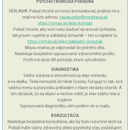
PSYCHOTRONICKÁ PORADNA
REKLAMA: Pokiaľ chcete so mnou komunikovať, pošlete mi e-
mail na túto adresu:
sasapueblo@meditacia.sk
https://cimax.sk/lieky/kontakt
Pokiaľ chcete, aby som vašu žiadosť spracoval rýchlejšie,
tak prosím vyplňte si základný dotazník – ten si nájdete tu:
https://cimax.sk/lieky/zakladny-dotaznik
Mojou snahou je odpovedať do jedného dňa.
Nasleduje bezplatné vypracovanie zdravotného profilu.
Profil má okolo 80 položiek, ktoré vyhodnotím.
DIAGNOSTIKA
Vášho zdravia a chorobnosti sa deje veštecky
a na diaľku. Teda nemusíte ísť nikde fyzicky. Funguje to tak, že k
vášmu menu a priezvisku prikladám v hlave obrázky chorôb. A
ten obrázok, čo sa objaví a nechce odísť, je stav vášho tela a
orgánov.
Vypracovanú diagnostiku vám pošlem do e-mailu.
KONZULTÁCIA
Nasleduje bezplatná konzultácia, ako by bolo rozumné liečiť sa.
Pokiaľ máte vážny zdravotný alebo psychický stav, požadujem