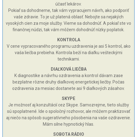
účasť lekárov.
Pokiaľ sa dohodneme, tak vám vypracujem návrh, ako podporiť
vaše zdravie. To je už platená oblasť. Nebojte sa nejakých
vysokých cien za moje služby. Vieme sa dohodnúť. A pokiaľ ste vo
finančnej núdzi, tak vám môžem dohodnúť nízky poplatok.
KONTROLA
V cene vypracovaného programu uzdravenia je asi 5 kontrol, ako
vaša liečba prebieha. Kontrola beží na diaľku vešteckými
technikami.
DIAĽKOVÁ LIEČBA
K diagnostike a návrhu ozdravenia a kontrol dávam zase
bezplatne rôzne druhy diaľkovej energetickej liečby. Počas
ozdravenia za mesiac dostanete asi 9 diaľkových zásahov.
SKYPE
Je možnosť aj konzultácií cez Skype. Samozrejme, tieto služby
sú spoplatnené. Ide o spoločný rozhovor, ale môžem praktizovať
aj niečo na spôsob sugeratívneho pôsobenia na vaše ozdravenie.
Mám silne hypnotický hlas.
SOBOTA RÁDIO