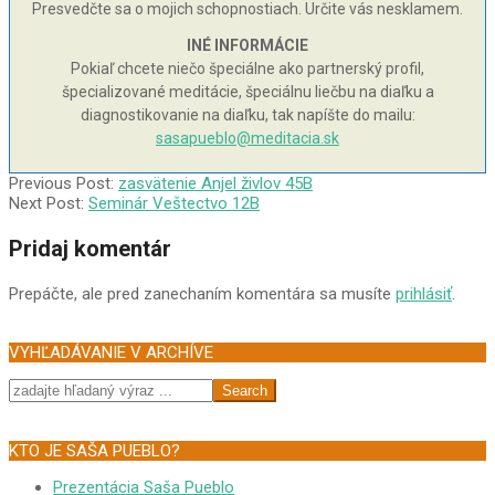
Presvedčte sa o mojich schopnostiach. Určite vás nesklamem.
INÉ INFORMÁCIE
Pokiaľ chcete niečo špeciálne ako partnerský profil,
špecializované meditácie, špeciálnu liečbu na diaľku a
diagnostikovanie na diaľku, tak napíšte do mailu:
sasapueblo@meditacia.sk
2010-
Previous Post:
zasvätenie Anjel živlov 45B
10-
Next Post:
Seminár Veštectvo 12B
10
Pridaj komentár
Prepáčte, ale pred zanechaním komentára sa musíte
prihlásiť
.
VYHĽADÁVANIE V ARCHÍVE
Search
KTO JE SAŠA PUEBLO?
Prezentácia Saša Pueblo