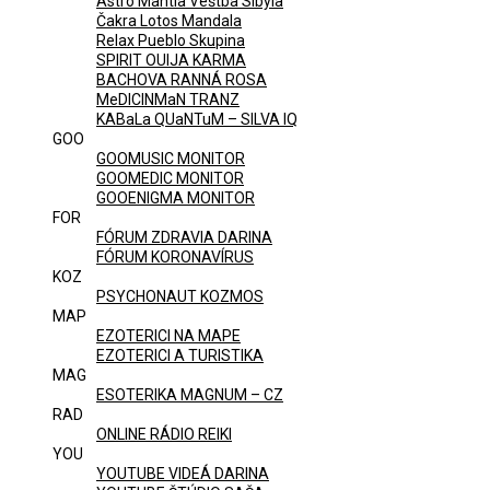
Astro Mantia Veštba Sibyla
Čakra Lotos Mandala
Relax Pueblo Skupina
SPIRIT OUIJA KARMA
BACHOVA RANNÁ ROSA
MeDICINMaN TRANZ
KABaLa QUaNTuM – SILVA IQ
GOO
GOOMUSIC MONITOR
GOOMEDIC MONITOR
GOOENIGMA MONITOR
FOR
FÓRUM ZDRAVIA DARINA
FÓRUM KORONAVÍRUS
KOZ
PSYCHONAUT KOZMOS
MAP
EZOTERICI NA MAPE
EZOTERICI A TURISTIKA
MAG
ESOTERIKA MAGNUM – CZ
RAD
ONLINE RÁDIO REIKI
YOU
YOUTUBE VIDEÁ DARINA