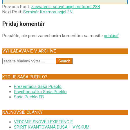
2010-
Previous Post:
zasvätenie snové anjel meteorit 28B
10-
Next Post:
Seminár Kozmos anjel 3N
10
Pridaj komentár
Prepáčte, ale pred zanechaním komentára sa musíte
prihlásiť
.
VYHĽADÁVANIE V ARCHÍVE
Search
KTO JE SAŠA PUEBLO?
Prezentácia Saša Pueblo
Psychonautika Saša Pueblo
Saša Pueblo FB
NAJNOVŠIE ČLÁNKY
VEDOMIE SNOVEJ EXISTENCIE
SPIRIT KVANTOVANÁ DUŠA – VÝSKUM