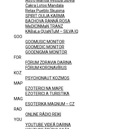
Astro Mantia Veštba Sibyla
Čakra Lotos Mandala
Relax Pueblo Skupina
SPIRIT OUIJA KARMA
BACHOVA RANNÁ ROSA
MeDICINMaN TRANZ
KABaLa QUaNTuM – SILVA IQ
GOO
GOOMUSIC MONITOR
GOOMEDIC MONITOR
GOOENIGMA MONITOR
FOR
FÓRUM ZDRAVIA DARINA
FÓRUM KORONAVÍRUS
KOZ
PSYCHONAUT KOZMOS
MAP
EZOTERICI NA MAPE
EZOTERICI A TURISTIKA
MAG
ESOTERIKA MAGNUM – CZ
RAD
ONLINE RÁDIO REIKI
YOU
YOUTUBE VIDEÁ DARINA