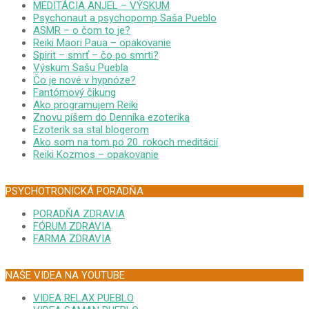
MEDITÁCIA ANJEL – VÝSKUM
Psychonaut a psychopomp Saša Pueblo
ASMR – o čom to je?
Reiki Maori Paua – opakovanie
Spirit – smrť – čo po smrti?
Výskum Sašu Puebla
Čo je nové v hypnóze?
Fantómový čikung
Ako programujem Reiki
Znovu píšem do Denníka ezoterika
Ezoterik sa stal blogerom
Ako som na tom po 20. rokoch meditácií
Reiki Kozmos – opakovanie
PSYCHOTRONICKÁ PORADŇA
PORADŇA ZDRAVIA
FÓRUM ZDRAVIA
FARMA ZDRAVIA
NAŠE VIDEA NA YOUTUBE
VIDEA RELAX PUEBLO