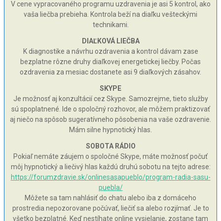
V cene vypracovaného programu uzdravenia je asi 5 kontrol, ako
vaša liečba prebieha. Kontrola beží na diaľku vešteckými
technikami.
DIAĽKOVÁ LIEČBA
K diagnostike a návrhu ozdravenia a kontrol dávam zase
bezplatne rôzne druhy diaľkovej energetickej liečby. Počas
ozdravenia za mesiac dostanete asi 9 diaľkových zásahov.
SKYPE
Je možnosť aj konzultácií cez Skype. Samozrejme, tieto služby
sú spoplatnené. Ide o spoločný rozhovor, ale môžem praktizovať
aj niečo na spôsob sugeratívneho pôsobenia na vaše ozdravenie.
Mám silne hypnotický hlas.
SOBOTA RÁDIO
Pokiaľ nemáte záujem o spoločné Skype, máte možnosť počuť
môj hypnotický a liečivý hlas každú druhú sobotu na tejto adrese:
https://forumzdravie.sk/onlinesasapueblo/program-radia-sasu-
puebla/
Môžete sa tam nahlásiť do chatu alebo iba z domáceho
prostredia nepozorovane počúvať, liečiť sa alebo rozjímať. Je to
všetko bezplatné. Keď nestíhate online vysielanie, zostane tam