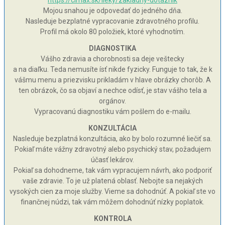
https://cimax.sk/lieky/zakladny-dotaznik
Mojou snahou je odpovedať do jedného dňa.
Nasleduje bezplatné vypracovanie zdravotného profilu.
Profil má okolo 80 položiek, ktoré vyhodnotím.
DIAGNOSTIKA
Vášho zdravia a chorobnosti sa deje veštecky
a na diaľku. Teda nemusíte ísť nikde fyzicky. Funguje to tak, že k
vášmu menu a priezvisku prikladám v hlave obrázky chorôb. A
ten obrázok, čo sa objaví a nechce odísť, je stav vášho tela a
orgánov.
Vypracovanú diagnostiku vám pošlem do e-mailu.
KONZULTÁCIA
Nasleduje bezplatná konzultácia, ako by bolo rozumné liečiť sa.
Pokiaľ máte vážny zdravotný alebo psychický stav, požadujem
účasť lekárov.
Pokiaľ sa dohodneme, tak vám vypracujem návrh, ako podporiť
vaše zdravie. To je už platená oblasť. Nebojte sa nejakých
vysokých cien za moje služby. Vieme sa dohodnúť. A pokiaľ ste vo
finančnej núdzi, tak vám môžem dohodnúť nízky poplatok.
KONTROLA