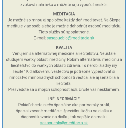
zvuková nahrávka a môžete si ju vypočuť neskôr.
MEDITÁCIA
Je možné so mnou aj spoločne každý deň meditovať. Na Skype
medituje viac osôb alebo je možné dohodnúť osobnú meditáciu.
Tieto služby sú spoplatnené.
E-mail:
sasapueblo@meditacia.sk
KVALITA
Venujem sa alternatívnej medicíne a liečiteľstvu. Neustále
študujem všetky oblasti medicíny. Robím alternatívnu medicínu a
liečiteľstvo do všetkých oblastí zdravia. To nerobí žiadny iný
liečiteľ. K diaľkovému veštectvu je potrebné vypestovať si
množstvo mimoriadnych schopností veštca, ale aj senzibila a
liečiteľa.
Presvedčte sa o mojich schopnostiach. Určite vás nesklamem.
INÉ INFORMÁCIE
Pokiaľ chcete niečo špeciálne ako partnerský profil,
špecializované meditácie, špeciálnu liečbu na diaľku a
diagnostikovanie na diaľku, tak napíšte do mailu:
sasapueblo@meditacia.sk