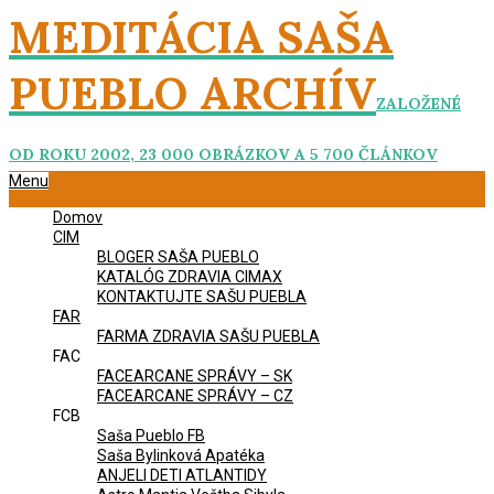
Skip
MEDITÁCIA SAŠA
to
content
PUEBLO ARCHÍV
ZALOŽENÉ
OD ROKU 2002, 23 000 OBRÁZKOV A 5 700 ČLÁNKOV
Primary
Menu
Navigation
Domov
Menu
CIM
BLOGER SAŠA PUEBLO
KATALÓG ZDRAVIA CIMAX
KONTAKTUJTE SAŠU PUEBLA
FAR
FARMA ZDRAVIA SAŠU PUEBLA
FAC
FACEARCANE SPRÁVY – SK
FACEARCANE SPRÁVY – CZ
FCB
Saša Pueblo FB
Saša Bylinková Apatéka
ANJELI DETI ATLANTIDY