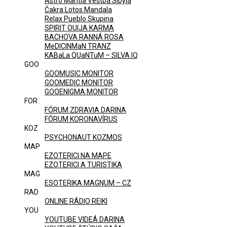
Astro Mantia Veštba Sibyla
Čakra Lotos Mandala
Relax Pueblo Skupina
SPIRIT OUIJA KARMA
BACHOVA RANNÁ ROSA
MeDICINMaN TRANZ
KABaLa QUaNTuM – SILVA IQ
GOO
GOOMUSIC MONITOR
GOOMEDIC MONITOR
GOOENIGMA MONITOR
FOR
FÓRUM ZDRAVIA DARINA
FÓRUM KORONAVÍRUS
KOZ
PSYCHONAUT KOZMOS
MAP
EZOTERICI NA MAPE
EZOTERICI A TURISTIKA
MAG
ESOTERIKA MAGNUM – CZ
RAD
ONLINE RÁDIO REIKI
YOU
YOUTUBE VIDEÁ DARINA