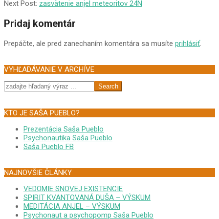
10-
Next Post:
zasvätenie anjel meteoritov 24N
10
Pridaj komentár
Prepáčte, ale pred zanechaním komentára sa musíte
prihlásiť
.
VYHĽADÁVANIE V ARCHÍVE
Search
KTO JE SAŠA PUEBLO?
Prezentácia Saša Pueblo
Psychonautika Saša Pueblo
Saša Pueblo FB
NAJNOVŠIE ČLÁNKY
VEDOMIE SNOVEJ EXISTENCIE
SPIRIT KVANTOVANÁ DUŠA – VÝSKUM
MEDITÁCIA ANJEL – VÝSKUM
Psychonaut a psychopomp Saša Pueblo