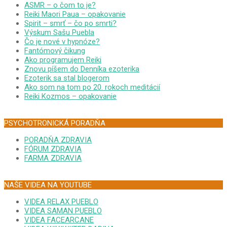
ASMR – o čom to je?
Reiki Maori Paua – opakovanie
Spirit – smrť – čo po smrti?
Výskum Sašu Puebla
Čo je nové v hypnóze?
Fantómový čikung
Ako programujem Reiki
Znovu píšem do Denníka ezoterika
Ezoterik sa stal blogerom
Ako som na tom po 20. rokoch meditácií
Reiki Kozmos – opakovanie
PSYCHOTRONICKÁ PORADŇA
PORADŇA ZDRAVIA
FÓRUM ZDRAVIA
FARMA ZDRAVIA
NAŠE VIDEA NA YOUTUBE
VIDEA RELAX PUEBLO
VIDEA SAMAN PUEBLO
VIDEA FACEARCANE