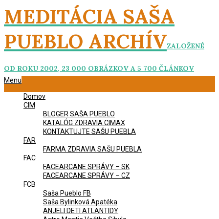
Skip
MEDITÁCIA SAŠA
to
content
PUEBLO ARCHÍV
ZALOŽENÉ
OD ROKU 2002, 23 000 OBRÁZKOV A 5 700 ČLÁNKOV
Primary
Menu
Navigation
Domov
Menu
CIM
BLOGER SAŠA PUEBLO
KATALÓG ZDRAVIA CIMAX
KONTAKTUJTE SAŠU PUEBLA
FAR
FARMA ZDRAVIA SAŠU PUEBLA
FAC
FACEARCANE SPRÁVY – SK
FACEARCANE SPRÁVY – CZ
FCB
Saša Pueblo FB
Saša Bylinková Apatéka
ANJELI DETI ATLANTIDY