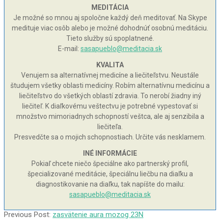
MEDITÁCIA
Je možné so mnou aj spoločne každý deň meditovať. Na Skype
medituje viac osôb alebo je možné dohodnúť osobnú meditáciu.
Tieto služby sú spoplatnené.
E-mail:
sasapueblo@meditacia.sk
KVALITA
Venujem sa alternatívnej medicíne a liečiteľstvu. Neustále
študujem všetky oblasti medicíny. Robím alternatívnu medicínu a
liečiteľstvo do všetkých oblastí zdravia. To nerobí žiadny iný
liečiteľ. K diaľkovému veštectvu je potrebné vypestovať si
množstvo mimoriadnych schopností veštca, ale aj senzibila a
liečiteľa.
Presvedčte sa o mojich schopnostiach. Určite vás nesklamem.
INÉ INFORMÁCIE
Pokiaľ chcete niečo špeciálne ako partnerský profil,
špecializované meditácie, špeciálnu liečbu na diaľku a
diagnostikovanie na diaľku, tak napíšte do mailu:
sasapueblo@meditacia.sk
2010-
Previous Post:
zasvätenie aura mozog 23N