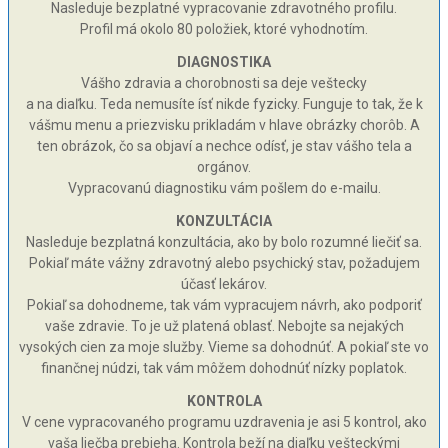
Nasleduje bezplatné vypracovanie zdravotného profilu.
Profil má okolo 80 položiek, ktoré vyhodnotím.
DIAGNOSTIKA
Vášho zdravia a chorobnosti sa deje veštecky
a na diaľku. Teda nemusíte ísť nikde fyzicky. Funguje to tak, že k
vášmu menu a priezvisku prikladám v hlave obrázky chorôb. A
ten obrázok, čo sa objaví a nechce odísť, je stav vášho tela a
orgánov.
Vypracovanú diagnostiku vám pošlem do e-mailu.
KONZULTÁCIA
Nasleduje bezplatná konzultácia, ako by bolo rozumné liečiť sa.
Pokiaľ máte vážny zdravotný alebo psychický stav, požadujem
účasť lekárov.
Pokiaľ sa dohodneme, tak vám vypracujem návrh, ako podporiť
vaše zdravie. To je už platená oblasť. Nebojte sa nejakých
vysokých cien za moje služby. Vieme sa dohodnúť. A pokiaľ ste vo
finančnej núdzi, tak vám môžem dohodnúť nízky poplatok.
KONTROLA
V cene vypracovaného programu uzdravenia je asi 5 kontrol, ako
vaša liečba prebieha. Kontrola beží na diaľku vešteckými