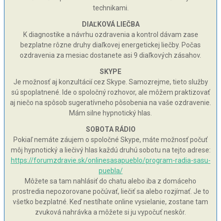
technikami.
DIAĽKOVÁ LIEČBA
K diagnostike a návrhu ozdravenia a kontrol dávam zase
bezplatne rôzne druhy diaľkovej energetickej liečby. Počas
ozdravenia za mesiac dostanete asi 9 diaľkových zásahov.
SKYPE
Je možnosť aj konzultácií cez Skype. Samozrejme, tieto služby
sú spoplatnené. Ide o spoločný rozhovor, ale môžem praktizovať
aj niečo na spôsob sugeratívneho pôsobenia na vaše ozdravenie.
Mám silne hypnotický hlas.
SOBOTA RÁDIO
Pokiaľ nemáte záujem o spoločné Skype, máte možnosť počuť
môj hypnotický a liečivý hlas každú druhú sobotu na tejto adrese:
https://forumzdravie.sk/onlinesasapueblo/program-radia-sasu-
puebla/
Môžete sa tam nahlásiť do chatu alebo iba z domáceho
prostredia nepozorovane počúvať, liečiť sa alebo rozjímať. Je to
všetko bezplatné. Keď nestíhate online vysielanie, zostane tam
zvuková nahrávka a môžete si ju vypočuť neskôr.