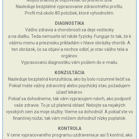
Mojou snahou je odpovedať do jedného dňa.
Nasleduje bezplatné vypracovanie zdravotného profilu.
Profil má okolo 80 položiek, ktoré vyhodnotím.
DIAGNOSTIKA
Vášho zdravia a chorobnosti sa deje veštecky
a na diaľku. Teda nemusíte ísť nikde fyzicky. Funguje to tak, že k
vášmu menu a priezvisku prikladám v hlave obrázky chorôb. A
ten obrázok, čo sa objaví a nechce odísť, je stav vášho tela a
orgánov.
Vypracovanú diagnostiku vám pošlem do e-mailu.
KONZULTÁCIA
Nasleduje bezplatná konzultácia, ako by bolo rozumné liečiť sa.
Pokiaľ máte vážny zdravotný alebo psychický stav, požadujem
účasť lekárov.
Pokiaľ sa dohodneme, tak vám vypracujem návrh, ako podporiť
vaše zdravie. To je už platená oblasť. Nebojte sa nejakých
vysokých cien za moje služby. Vieme sa dohodnúť. A pokiaľ ste vo
finančnej núdzi, tak vám môžem dohodnúť nízky poplatok.
KONTROLA
V cene vypracovaného programu uzdravenia je asi 5 kontrol, ako