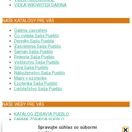
VIDEA WIKIWIITER DARINA
NAŠE KATALÓGY PRE VÁS
Galéria zasvätení
Čo ovláda Saša Pueblo
Denníky Sašu Puebla
Zasvätenia Saša Pueblo
Šaman Saša Pueblo
Reikista Saša Pueblo
Veštectvo Saša Pueblo
Silva Saša Pueblo
Náboženstvo Saša Pueblo
Mapy v ezoterike
Ezoterika Saša Pueblo
Liečiteľstvo Saša Pueblo
NAŠE WEBY PRE VÁS
KATALOG ZDRAVIA PUEBLO
FARMA ZDRAVIA PUEBLO
FORUM EZOTERIKA DARINA
Spravujte súhlas so súbormi
MONITOR GOOPLEX SASA