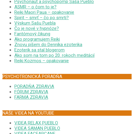
Psychonaut a psychopomp Saša Pueblo
ASMR – o čom to je?
Reiki Maori Paua – opakovanie
Spirit – smrť – čo po smrti?
Výskum Sašu Puebla
Čo je nové v hypnóze?
Fantómový čikung
Ako programujem Reiki
Znovu píšem do Denníka ezoterika
Ezoterik sa stal blogerom
Ako som na tom po 20. rokoch meditácií
Reiki Kozmos – opakovanie
PSYCHOTRONICKÁ PORADŇA
PORADŇA ZDRAVIA
FÓRUM ZDRAVIA
FARMA ZDRAVIA
NAŠE VIDEA NA YOUTUBE
VIDEA RELAX PUEBLO
VIDEA SAMAN PUEBLO
VIDEA FACEARCANE