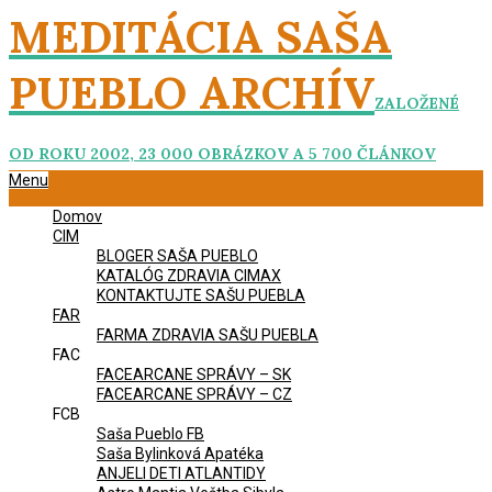
Skip
MEDITÁCIA SAŠA
to
content
PUEBLO ARCHÍV
ZALOŽENÉ
OD ROKU 2002, 23 000 OBRÁZKOV A 5 700 ČLÁNKOV
Primary
Menu
Navigation
Domov
Menu
CIM
BLOGER SAŠA PUEBLO
KATALÓG ZDRAVIA CIMAX
KONTAKTUJTE SAŠU PUEBLA
FAR
FARMA ZDRAVIA SAŠU PUEBLA
FAC
FACEARCANE SPRÁVY – SK
FACEARCANE SPRÁVY – CZ
FCB
Saša Pueblo FB
Saša Bylinková Apatéka
ANJELI DETI ATLANTIDY