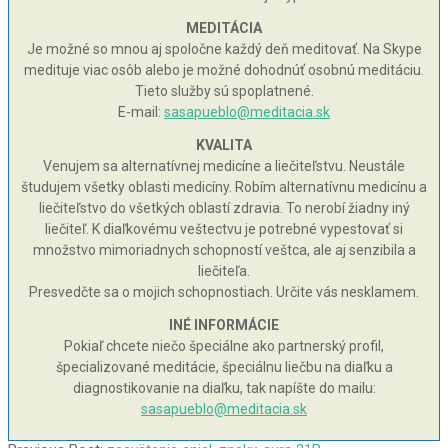
MEDITÁCIA
Je možné so mnou aj spoločne každý deň meditovať. Na Skype
medituje viac osôb alebo je možné dohodnúť osobnú meditáciu.
Tieto služby sú spoplatnené.
E-mail:
sasapueblo@meditacia.sk
KVALITA
Venujem sa alternatívnej medicíne a liečiteľstvu. Neustále
študujem všetky oblasti medicíny. Robím alternatívnu medicínu a
liečiteľstvo do všetkých oblastí zdravia. To nerobí žiadny iný
liečiteľ. K diaľkovému veštectvu je potrebné vypestovať si
množstvo mimoriadnych schopností veštca, ale aj senzibila a
liečiteľa.
Presvedčte sa o mojich schopnostiach. Určite vás nesklamem.
INÉ INFORMÁCIE
Pokiaľ chcete niečo špeciálne ako partnerský profil,
špecializované meditácie, špeciálnu liečbu na diaľku a
diagnostikovanie na diaľku, tak napíšte do mailu:
sasapueblo@meditacia.sk