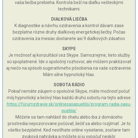
vaša liečba prebieha. Kontrola beží na diaľku vešteckými
technikami.
DIAĽKOVÁ LIEČBA
K diagnostike a návrhu ozdravenia a kontrol dávam zase
bezplatne rôzne druhy diaľkovej energetickej liečby. Počas
ozdravenia za mesiac dostanete asi 9 diaľkových zásahov.
SKYPE
Je možnosť aj konzultácií cez Skype. Samozrejme, tieto služby
sú spoplatnené. Ide o spoločný rozhovor, ale môžem praktizovať
aj niečo na spôsob sugeratívneho pôsobenia na vaše ozdravenie.
Mám silne hypnotický hlas.
SOBOTA RÁDIO
Pokiaľ nemáte záujem o spoločné Skype, máte možnosť počuť
môj hypnotický a liečivý hlas každú druhú sobotu na tejto adrese:
https://forumzdravie.sk/onlinesasapueblo/program-radia-sasu-
puebla/
Môžete sa tam nahlásiť do chatu alebo iba z domáceho
prostredia nepozorovane počúvať, liečiť sa alebo rozjímať. Je to
všetko bezplatné. Keď nestíhate online vysielanie, zostane tam
zvuková nahrávka a môžete si ju vypočuť neskôr.