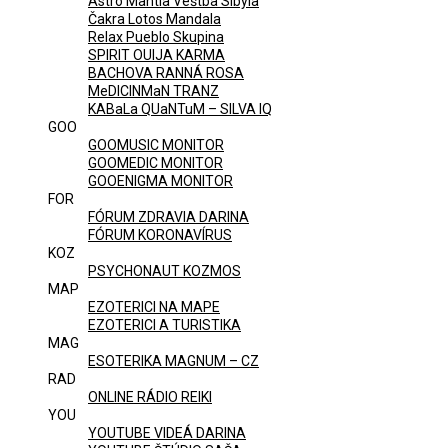
Astro Mantia Veštba Sibyla
Čakra Lotos Mandala
Relax Pueblo Skupina
SPIRIT OUIJA KARMA
BACHOVA RANNÁ ROSA
MeDICINMaN TRANZ
KABaLa QUaNTuM – SILVA IQ
GOO
GOOMUSIC MONITOR
GOOMEDIC MONITOR
GOOENIGMA MONITOR
FOR
FÓRUM ZDRAVIA DARINA
FÓRUM KORONAVÍRUS
KOZ
PSYCHONAUT KOZMOS
MAP
EZOTERICI NA MAPE
EZOTERICI A TURISTIKA
MAG
ESOTERIKA MAGNUM – CZ
RAD
ONLINE RÁDIO REIKI
YOU
YOUTUBE VIDEÁ DARINA