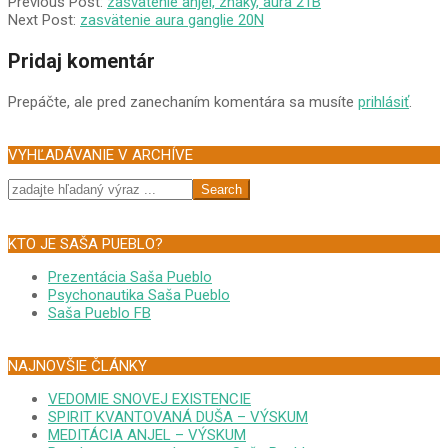
2010-
Previous Post:
zasvätenie anjel, znaky, aura 21B
10-
Next Post:
zasvätenie aura ganglie 20N
10
Pridaj komentár
Prepáčte, ale pred zanechaním komentára sa musíte
prihlásiť
.
VYHĽADÁVANIE V ARCHÍVE
Search
KTO JE SAŠA PUEBLO?
Prezentácia Saša Pueblo
Psychonautika Saša Pueblo
Saša Pueblo FB
NAJNOVŠIE ČLÁNKY
VEDOMIE SNOVEJ EXISTENCIE
SPIRIT KVANTOVANÁ DUŠA – VÝSKUM
MEDITÁCIA ANJEL – VÝSKUM