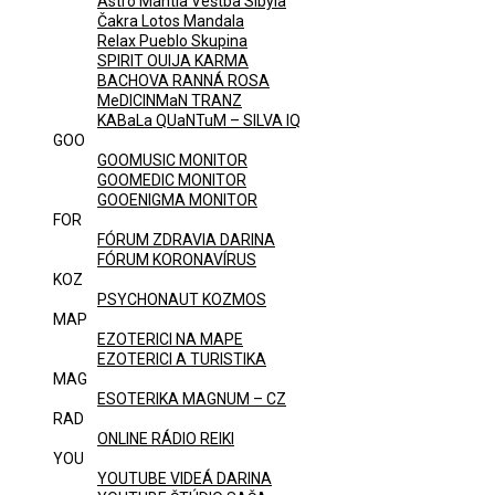
Astro Mantia Veštba Sibyla
Čakra Lotos Mandala
Relax Pueblo Skupina
SPIRIT OUIJA KARMA
BACHOVA RANNÁ ROSA
MeDICINMaN TRANZ
KABaLa QUaNTuM – SILVA IQ
GOO
GOOMUSIC MONITOR
GOOMEDIC MONITOR
GOOENIGMA MONITOR
FOR
FÓRUM ZDRAVIA DARINA
FÓRUM KORONAVÍRUS
KOZ
PSYCHONAUT KOZMOS
MAP
EZOTERICI NA MAPE
EZOTERICI A TURISTIKA
MAG
ESOTERIKA MAGNUM – CZ
RAD
ONLINE RÁDIO REIKI
YOU
YOUTUBE VIDEÁ DARINA