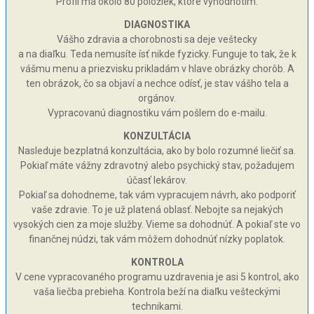
Profil má okolo 80 položiek, ktoré vyhodnotím.
DIAGNOSTIKA
Vášho zdravia a chorobnosti sa deje veštecky
a na diaľku. Teda nemusíte ísť nikde fyzicky. Funguje to tak, že k
vášmu menu a priezvisku prikladám v hlave obrázky chorôb. A
ten obrázok, čo sa objaví a nechce odísť, je stav vášho tela a
orgánov.
Vypracovanú diagnostiku vám pošlem do e-mailu.
KONZULTÁCIA
Nasleduje bezplatná konzultácia, ako by bolo rozumné liečiť sa.
Pokiaľ máte vážny zdravotný alebo psychický stav, požadujem
účasť lekárov.
Pokiaľ sa dohodneme, tak vám vypracujem návrh, ako podporiť
vaše zdravie. To je už platená oblasť. Nebojte sa nejakých
vysokých cien za moje služby. Vieme sa dohodnúť. A pokiaľ ste vo
finančnej núdzi, tak vám môžem dohodnúť nízky poplatok.
KONTROLA
V cene vypracovaného programu uzdravenia je asi 5 kontrol, ako
vaša liečba prebieha. Kontrola beží na diaľku vešteckými
technikami.