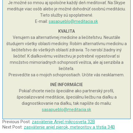
Je možné so mnou aj spoločne každý deň meditovať. Na Skype
medituje viac osôb alebo je možné dohodnúť osobnú meditáciu.
Tieto služby sú spoplatnené.
E-mail:
sasapueblo@meditacia.sk
KVALITA
Venujem sa alternatívnej medicíne a liečiteľstvu. Neustále
študujem všetky oblasti medicíny. Robím alternatívnu medicínu a
liečiteľstvo do všetkých oblastí zdravia. To nerobí žiadny iný
liečiteľ. K diaľkovému veštectvu je potrebné vypestovať si
množstvo mimoriadnych schopností veštca, ale aj senzibila a
liečiteľa.
Presvedčte sa o mojich schopnostiach. Určite vás nesklamem.
INÉ INFORMÁCIE
Pokiaľ chcete niečo špeciálne ako partnerský profil,
špecializované meditácie, špeciálnu liečbu na diaľku a
diagnostikovanie na diaľku, tak napíšte do mailu:
sasapueblo@meditacia.sk
2010-
Previous Post:
zasvätenie Anjel mikrosveta 32B
10-
Next Post:
zasvätenie anjel pierok, meteoritov a tŕstia 34B
10