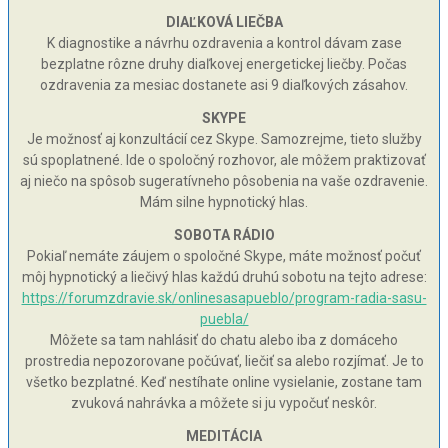
DIAĽKOVÁ LIEČBA
K diagnostike a návrhu ozdravenia a kontrol dávam zase
bezplatne rôzne druhy diaľkovej energetickej liečby. Počas
ozdravenia za mesiac dostanete asi 9 diaľkových zásahov.
SKYPE
Je možnosť aj konzultácií cez Skype. Samozrejme, tieto služby
sú spoplatnené. Ide o spoločný rozhovor, ale môžem praktizovať
aj niečo na spôsob sugeratívneho pôsobenia na vaše ozdravenie.
Mám silne hypnotický hlas.
SOBOTA RÁDIO
Pokiaľ nemáte záujem o spoločné Skype, máte možnosť počuť
môj hypnotický a liečivý hlas každú druhú sobotu na tejto adrese:
https://forumzdravie.sk/onlinesasapueblo/program-radia-sasu-
puebla/
Môžete sa tam nahlásiť do chatu alebo iba z domáceho
prostredia nepozorovane počúvať, liečiť sa alebo rozjímať. Je to
všetko bezplatné. Keď nestíhate online vysielanie, zostane tam
zvuková nahrávka a môžete si ju vypočuť neskôr.
MEDITÁCIA