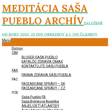
Skip
MEDITÁCIA SAŠA
to
content
PUEBLO ARCHÍV
ZALOŽENÉ
OD ROKU 2002, 23 000 OBRÁZKOV A 5 700 ČLÁNKOV
Primary
Menu
Navigation
Domov
Menu
CIM
BLOGER SAŠA PUEBLO
KATALÓG ZDRAVIA CIMAX
KONTAKTUJTE SAŠU PUEBLA
FAR
FARMA ZDRAVIA SAŠU PUEBLA
FAC
FACEARCANE SPRÁVY – SK
FACEARCANE SPRÁVY – CZ
FCB
Saša Pueblo FB
Saša Bylinková Apatéka
ANJELI DETI ATLANTIDY