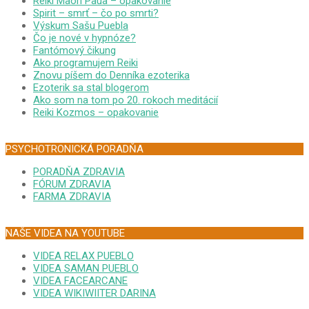
Reiki Maori Paua – opakovanie
Spirit – smrť – čo po smrti?
Výskum Sašu Puebla
Čo je nové v hypnóze?
Fantómový čikung
Ako programujem Reiki
Znovu píšem do Denníka ezoterika
Ezoterik sa stal blogerom
Ako som na tom po 20. rokoch meditácií
Reiki Kozmos – opakovanie
PSYCHOTRONICKÁ PORADŇA
PORADŇA ZDRAVIA
FÓRUM ZDRAVIA
FARMA ZDRAVIA
NAŠE VIDEA NA YOUTUBE
VIDEA RELAX PUEBLO
VIDEA SAMAN PUEBLO
VIDEA FACEARCANE
VIDEA WIKIWIITER DARINA