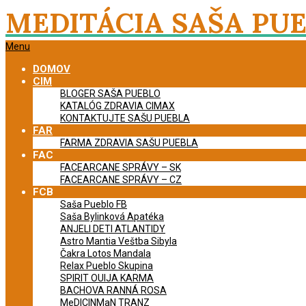
Skip
MEDITÁCIA SAŠA PU
to
content
Primary
Menu
Navigation
DOMOV
Menu
CIM
BLOGER SAŠA PUEBLO
KATALÓG ZDRAVIA CIMAX
KONTAKTUJTE SAŠU PUEBLA
FAR
FARMA ZDRAVIA SAŠU PUEBLA
FAC
FACEARCANE SPRÁVY – SK
FACEARCANE SPRÁVY – CZ
FCB
Saša Pueblo FB
Saša Bylinková Apatéka
ANJELI DETI ATLANTIDY
Astro Mantia Veštba Sibyla
Čakra Lotos Mandala
Relax Pueblo Skupina
SPIRIT OUIJA KARMA
BACHOVA RANNÁ ROSA
MeDICINMaN TRANZ