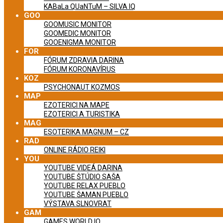
KABaLa QUaNTuM – SILVA IQ
GOO
GOOMUSIC MONITOR
GOOMEDIC MONITOR
GOOENIGMA MONITOR
FOR
FÓRUM ZDRAVIA DARINA
FÓRUM KORONAVÍRUS
KOZ
PSYCHONAUT KOZMOS
MAP
EZOTERICI NA MAPE
EZOTERICI A TURISTIKA
MAG
ESOTERIKA MAGNUM – CZ
RAD
ONLINE RÁDIO REIKI
YOU
YOUTUBE VIDEÁ DARINA
YOUTUBE ŠTÚDIO SAŠA
YOUTUBE RELAX PUEBLO
YOUTUBE ŠAMAN PUEBLO
VÝSTAVA SLNOVRAT
GAM
GAMES WORLD IQ