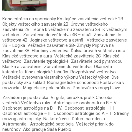
Koncentrácia na spomienky Kmitajúce zasvätenie veštecké 2B
Objekty vešteckého zasvätenia 2B Úrovne vešteckého
zasvätenia 2B Teória k vešteckému zasväteniu 2B K vešteckým
vrcholom Zasvätenie do veštectva 4B – rituál Zasvätenie do
veštectva 4B Jogínske veštectvo a astrál Veštecké zasvätenie
3B – Logika Veštecké zasvätenie 3B- Zmysly Príprava na
zasvätenie 3B Hlbočiny veštectva Ďalšia úroveň veštectva istá
Klasické veštectvo a aura Veštecké zasvätenie 2C Klasické
veštectvo Zasvätenie typologické Zasvätenie pod pyramídou
Klasika a zasvätenie Zasvätenie do veštectva Okamžitá
katastrofa Kineziologické tabuľky Rozprávkové veštectvo
Veštecké overovania vlastného výkonu Veštecký výkon Dve
postavičky ako základ Biomagnetické schopnosti Postavička v
mozočku Magnetické pole prútkara Postavička v mojej hlave
Základom je postavička Virguľa, ceruzka, prútik Choroba
veštecká Veštectvo ruky Astrologické osobnosti na B – V.
Osobnosti astrológie na B – IV. Osobnosti astrológie – III.
Osobnosti astrológie – II. Osobnosti astrológie od A – I. Stredný
mozog astrologický Na koreň veci Dátum narodenia
Astromantia Astrologická patológia Veštecký prienik do
neurónov Ako pracuje Saša Pueblo