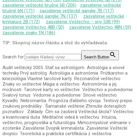
zasvätenie veštecké brušné 6B (206)
zasvätenie veštecké
brušné 6N (171)
zasvätenie veštecké ganglie 7B (117)
zasvätenie veštecké ganglie 7N (137)
zasvätenie veštecké
kmitajúce 2B (172)
zasvätenie Veštectvo – sny 53B (99)
zasvätenie Veštectvo 48B (50)
zasvätenie Veštectvo 48N (59)
zasvätenie znaky 1N (186)
TIP: Skopíruj názov článku a vlož do vyhľadávača.
Search for:
Search Button
Audit veštecký 2005 Stať sa astrológom Astrológia a snové
techniky Prvý astrológ Astrológia a astronómia Prútkarstvo a
kineziológia Vlastné tarotové karty Rezonančné veštectvo
Znaky vo veštectve Mágia a veštectvo Astromómia a jej
možnosti Tarotové karty vo veštectve Veštectvo a podvedomie
Svalový tonus Vedomie a podvedomie Snové veštectvo
Kyvadlo Nekromantia Prognóza ďalšieho vývoja Textový prepis
zvukovej prednášky Šamanské veštenie Zhrnutie doterajších
poznatkov Základy Čím sa zaoberá Veštecká škola? Veštectvo
a kvantovaná duša Meditačné videá k veštectvu Intuícia,
veštectvo, prognostika a futurológia Mimozmyslové vnímanie v
ezoterike Zasvätenie Dvojník kriminalista Zasvätenie Vešteckí
dvojníci Teoretická a praktická certifikácia z veštectva