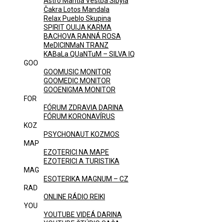
Astro Mantia Veštba Sibyla
Čakra Lotos Mandala
Relax Pueblo Skupina
SPIRIT OUIJA KARMA
BACHOVA RANNÁ ROSA
MeDICINMaN TRANZ
KABaLa QUaNTuM – SILVA IQ
GOO
GOOMUSIC MONITOR
GOOMEDIC MONITOR
GOOENIGMA MONITOR
FOR
FÓRUM ZDRAVIA DARINA
FÓRUM KORONAVÍRUS
KOZ
PSYCHONAUT KOZMOS
MAP
EZOTERICI NA MAPE
EZOTERICI A TURISTIKA
MAG
ESOTERIKA MAGNUM – CZ
RAD
ONLINE RÁDIO REIKI
YOU
YOUTUBE VIDEÁ DARINA