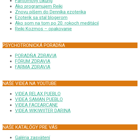
Fantómový čikung
Ako programujem Reiki
Znovu píšem do Denníka ezoterika
Ezoterik sa stal blogerom
Ako som na tom po 20. rokoch meditácií
Reiki Kozmos – opakovanie
PSYCHOTRONICKÁ PORADŇA
PORADŇA ZDRAVIA
FÓRUM ZDRAVIA
FARMA ZDRAVIA
NAŠE VIDEA NA YOUTUBE
VIDEA RELAX PUEBLO
VIDEA SAMAN PUEBLO
VIDEA FACEARCANE
VIDEA WIKIWIITER DARINA
NAŠE KATALÓGY PRE VÁS
Galéria zasvätení