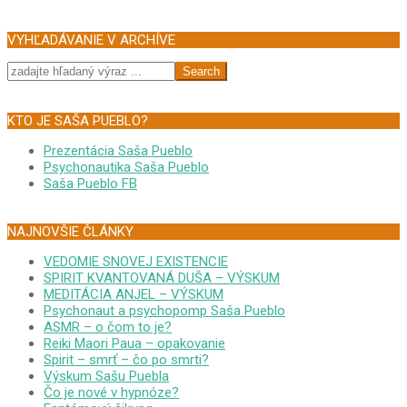
2020-
08-
VYHĽADÁVANIE V ARCHÍVE
20
Search
KTO JE SAŠA PUEBLO?
Prezentácia Saša Pueblo
Psychonautika Saša Pueblo
Saša Pueblo FB
NAJNOVŠIE ČLÁNKY
VEDOMIE SNOVEJ EXISTENCIE
SPIRIT KVANTOVANÁ DUŠA – VÝSKUM
MEDITÁCIA ANJEL – VÝSKUM
Psychonaut a psychopomp Saša Pueblo
ASMR – o čom to je?
Reiki Maori Paua – opakovanie
Spirit – smrť – čo po smrti?
Výskum Sašu Puebla
Čo je nové v hypnóze?