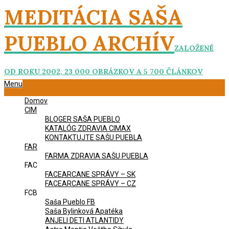
Skip
MEDITÁCIA SAŠA
to
content
PUEBLO ARCHÍV
ZALOŽENÉ
OD ROKU 2002, 23 000 OBRÁZKOV A 5 700 ČLÁNKOV
Primary
Menu
Navigation
Domov
Menu
CIM
BLOGER SAŠA PUEBLO
KATALÓG ZDRAVIA CIMAX
KONTAKTUJTE SAŠU PUEBLA
FAR
FARMA ZDRAVIA SAŠU PUEBLA
FAC
FACEARCANE SPRÁVY – SK
FACEARCANE SPRÁVY – CZ
FCB
Saša Pueblo FB
Saša Bylinková Apatéka
ANJELI DETI ATLANTIDY