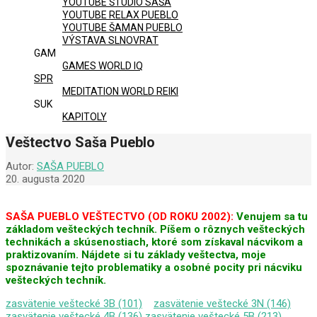
YOUTUBE ŠTÚDIO SAŠA
YOUTUBE RELAX PUEBLO
YOUTUBE ŠAMAN PUEBLO
VÝSTAVA SLNOVRAT
GAM
GAMES WORLD IQ
SPR
MEDITATION WORLD REIKI
SUK
KAPITOLY
Veštectvo Saša Pueblo
Autor:
SAŠA PUEBLO
20. augusta 2020
SAŠA PUEBLO VEŠTECTVO (OD ROKU 2002):
Venujem sa tu
základom vešteckých techník. Píšem o rôznych vešteckých
technikách a skúsenostiach, ktoré som získaval nácvikom a
praktizovaním. Nájdete si tu základy veštectva, moje
spoznávanie tejto problematiky a osobné pocity pri nácviku
vešteckých techník.
zasvätenie veštecké 3B (101)
zasvätenie veštecké 3N (146)
zasvätenie veštecké 4B (136)
zasvätenie veštecké 5B (213)