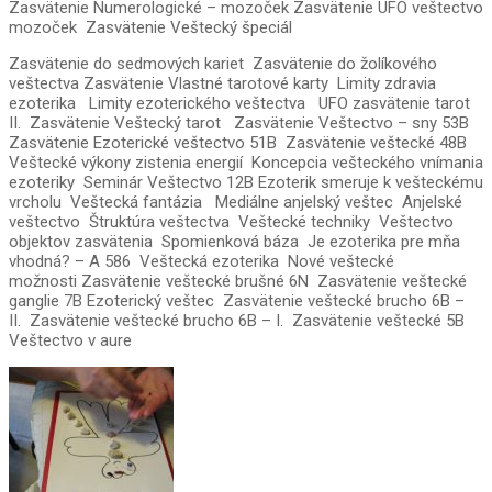
Zasvätenie Numerologické – mozoček Zasvätenie UFO veštectvo
mozoček Zasvätenie Veštecký špeciál
Zasvätenie do sedmových kariet Zasvätenie do žolíkového
veštectva Zasvätenie Vlastné tarotové karty Limity zdravia
ezoterika Limity ezoterického veštectva UFO zasvätenie tarot
II. Zasvätenie Veštecký tarot Zasvätenie Veštectvo – sny 53B
Zasvätenie Ezoterické veštectvo 51B Zasvätenie veštecké 48B
Veštecké výkony zistenia energií Koncepcia vešteckého vnímania
ezoteriky Seminár Veštectvo 12B Ezoterik smeruje k vešteckému
vrcholu Veštecká fantázia Mediálne anjelský veštec Anjelské
veštectvo Štruktúra veštectva Veštecké techniky Veštectvo
objektov zasvätenia Spomienková báza Je ezoterika pre mňa
vhodná? – A 586 Veštecká ezoterika Nové veštecké
možnosti Zasvätenie veštecké brušné 6N Zasvätenie veštecké
ganglie 7B Ezoterický veštec Zasvätenie veštecké brucho 6B –
II. Zasvätenie veštecké brucho 6B – I. Zasvätenie veštecké 5B
Veštectvo v aure