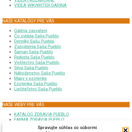
VIDEA FACEARCANE
VIDEA WIKIWIITER DARINA
NAŠE KATALÓGY PRE VÁS
Galéria zasvätení
Čo ovláda Saša Pueblo
Denníky Sašu Puebla
Zasvätenia Saša Pueblo
Šaman Saša Pueblo
Reikista Saša Pueblo
Veštectvo Saša Pueblo
Silva Saša Pueblo
Náboženstvo Saša Pueblo
Mapy v ezoterike
Ezoterika Saša Pueblo
Liečiteľstvo Saša Pueblo
NAŠE WEBY PRE VÁS
KATALOG ZDRAVIA PUEBLO
FARMA ZDRAVIA PUEBLO
FORUM EZOTERIKA DARINA
Spravujte súhlas so súbormi
MONITOR GOOPLEX SASA