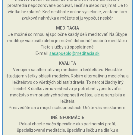
prostredia nepozorovane počúvať, liečiť sa alebo rozjímať. Je to
všetko bezplatné. Keď nestíhate online vysielanie, zostane tam
zvuková nahrávka a môžete si ju vypočuť neskôr.
MEDITÁCIA
Je možné so mnou aj spoločne každý deň meditovať. Na Skype
medituje viac osôb alebo je možné dohodnúť osobnú meditáciu.
Tieto služby sú spoplatnené.
E-mail:
sasapueblo@meditacia.sk
KVALITA
Venujem sa alternatívnej medicíne a liečiteľstvu. Neustále
študujem všetky oblasti medicíny. Robím alternatívnu medicínu a
liečiteľstvo do všetkých oblastí zdravia. To nerobí žiadny iný
liečiteľ. K diaľkovému veštectvu je potrebné vypestovať si
množstvo mimoriadnych schopností veštca, ale aj senzibila a
liečiteľa.
Presvedčte sa o mojich schopnostiach. Určite vás nesklamem.
INÉ INFORMÁCIE
Pokiaľ chcete niečo špeciálne ako partnerský profil,
špecializované meditácie, špeciálnu liečbu na diaľku a