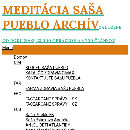
Skip
MEDITÁCIA SAŠA
to
content
PUEBLO ARCHÍV
ZALOŽENÉ
OD ROKU 2002, 23 000 OBRÁZKOV A 5 700 ČLÁNKOV
Primary
Menu
Navigation
Domov
Menu
CIM
BLOGER SAŠA PUEBLO
KATALÓG ZDRAVIA CIMAX
KONTAKTUJTE SAŠU PUEBLA
FAR
FARMA ZDRAVIA SAŠU PUEBLA
FAC
FACEARCANE SPRÁVY – SK
FACEARCANE SPRÁVY – CZ
FCB
Saša Pueblo FB
Saša Bylinková Apatéka
ANJELI DETI ATLANTIDY