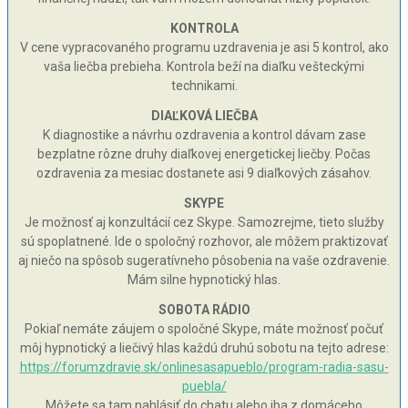
KONTROLA
V cene vypracovaného programu uzdravenia je asi 5 kontrol, ako
vaša liečba prebieha. Kontrola beží na diaľku vešteckými
technikami.
DIAĽKOVÁ LIEČBA
K diagnostike a návrhu ozdravenia a kontrol dávam zase
bezplatne rôzne druhy diaľkovej energetickej liečby. Počas
ozdravenia za mesiac dostanete asi 9 diaľkových zásahov.
SKYPE
Je možnosť aj konzultácií cez Skype. Samozrejme, tieto služby
sú spoplatnené. Ide o spoločný rozhovor, ale môžem praktizovať
aj niečo na spôsob sugeratívneho pôsobenia na vaše ozdravenie.
Mám silne hypnotický hlas.
SOBOTA RÁDIO
Pokiaľ nemáte záujem o spoločné Skype, máte možnosť počuť
môj hypnotický a liečivý hlas každú druhú sobotu na tejto adrese:
https://forumzdravie.sk/onlinesasapueblo/program-radia-sasu-
puebla/
Môžete sa tam nahlásiť do chatu alebo iba z domáceho