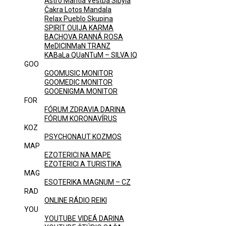
Astro Mantia Veštba Sibyla
Čakra Lotos Mandala
Relax Pueblo Skupina
SPIRIT OUIJA KARMA
BACHOVA RANNÁ ROSA
MeDICINMaN TRANZ
KABaLa QUaNTuM – SILVA IQ
GOO
GOOMUSIC MONITOR
GOOMEDIC MONITOR
GOOENIGMA MONITOR
FOR
FÓRUM ZDRAVIA DARINA
FÓRUM KORONAVÍRUS
KOZ
PSYCHONAUT KOZMOS
MAP
EZOTERICI NA MAPE
EZOTERICI A TURISTIKA
MAG
ESOTERIKA MAGNUM – CZ
RAD
ONLINE RÁDIO REIKI
YOU
YOUTUBE VIDEÁ DARINA