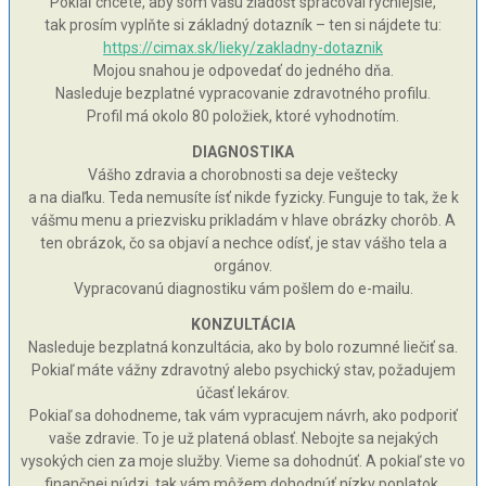
Pokiaľ chcete, aby som vašu žiadosť spracoval rýchlejšie,
tak prosím vyplňte si základný dotazník – ten si nájdete tu:
https://cimax.sk/lieky/zakladny-dotaznik
Mojou snahou je odpovedať do jedného dňa.
Nasleduje bezplatné vypracovanie zdravotného profilu.
Profil má okolo 80 položiek, ktoré vyhodnotím.
DIAGNOSTIKA
Vášho zdravia a chorobnosti sa deje veštecky
a na diaľku. Teda nemusíte ísť nikde fyzicky. Funguje to tak, že k
vášmu menu a priezvisku prikladám v hlave obrázky chorôb. A
ten obrázok, čo sa objaví a nechce odísť, je stav vášho tela a
orgánov.
Vypracovanú diagnostiku vám pošlem do e-mailu.
KONZULTÁCIA
Nasleduje bezplatná konzultácia, ako by bolo rozumné liečiť sa.
Pokiaľ máte vážny zdravotný alebo psychický stav, požadujem
účasť lekárov.
Pokiaľ sa dohodneme, tak vám vypracujem návrh, ako podporiť
vaše zdravie. To je už platená oblasť. Nebojte sa nejakých
vysokých cien za moje služby. Vieme sa dohodnúť. A pokiaľ ste vo
finančnej núdzi, tak vám môžem dohodnúť nízky poplatok.