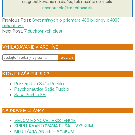
diagnostikovanie na diaľku, tak napíšte do mailu:
sasapueblo@meditacia.sk
2010-
Previous Post:
Svet mŕtvych o priemere 400 biliónov x 4000
08-
miliárd sv.r.
22
Next Post:
7 duchovných ciest
VYHĽADÁVANIE V ARCHÍVE
Search
KTO JE SAŠA PUEBLO?
Prezentácia Saša Pueblo
Psychonautika Saša Pueblo
Saša Pueblo FB
NAJNOVŠIE ČLÁNKY
VEDOMIE SNOVEJ EXISTENCIE
SPIRIT KVANTOVANÁ DUŠA – VÝSKUM
MEDITÁCIA ANJEL – VÝSKUM