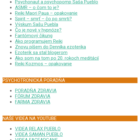
Psychonaut a psychopomp Saša Pueblo
ASMR – o čom to je?
Reiki Maori Paua – opakovanie
Spirit – smrť – čo po smrti?
Výskum Sašu Puebla
Čo je nové v hypnóze?
Fantómový čikung
Ako programujem Reiki
Znovu píšem do Denníka ezoterika
Ezoterik sa stal blogerom
Ako som na tom po 20. rokoch meditácií
Reiki Kozmos – opakovanie
PSYCHOTRONICKÁ PORADŇA
PORADŇA ZDRAVIA
FÓRUM ZDRAVIA
FARMA ZDRAVIA
NAŠE VIDEA NA YOUTUBE
VIDEA RELAX PUEBLO
VIDEA SAMAN PUEBLO