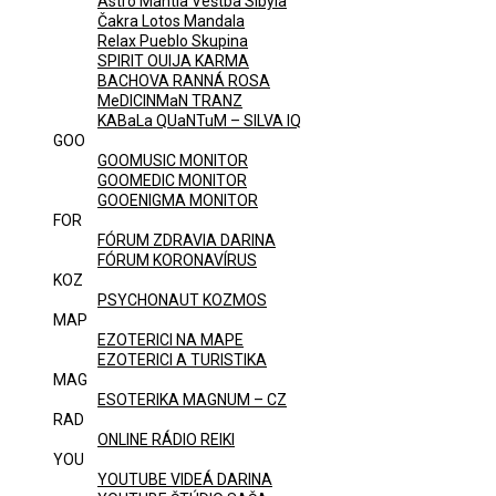
Astro Mantia Veštba Sibyla
Čakra Lotos Mandala
Relax Pueblo Skupina
SPIRIT OUIJA KARMA
BACHOVA RANNÁ ROSA
MeDICINMaN TRANZ
KABaLa QUaNTuM – SILVA IQ
GOO
GOOMUSIC MONITOR
GOOMEDIC MONITOR
GOOENIGMA MONITOR
FOR
FÓRUM ZDRAVIA DARINA
FÓRUM KORONAVÍRUS
KOZ
PSYCHONAUT KOZMOS
MAP
EZOTERICI NA MAPE
EZOTERICI A TURISTIKA
MAG
ESOTERIKA MAGNUM – CZ
RAD
ONLINE RÁDIO REIKI
YOU
YOUTUBE VIDEÁ DARINA