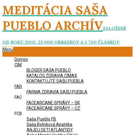
Skip
MEDITÁCIA SAŠA
to
content
PUEBLO ARCHÍV
ZALOŽENÉ
OD ROKU 2002, 23 000 OBRÁZKOV A 5 700 ČLÁNKOV
Primary
Menu
Navigation
Domov
Menu
CIM
BLOGER SAŠA PUEBLO
KATALÓG ZDRAVIA CIMAX
KONTAKTUJTE SAŠU PUEBLA
FAR
FARMA ZDRAVIA SAŠU PUEBLA
FAC
FACEARCANE SPRÁVY – SK
FACEARCANE SPRÁVY – CZ
FCB
Saša Pueblo FB
Saša Bylinková Apatéka
ANJELI DETI ATLANTIDY