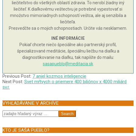
liečiteľstvo do všetkých oblastí zdravia. To nerobí žiadny iný
liečiteľ. K diaľkovému veštectvu je potrebné vypestovať si
množstvo mimoriadnych schopností veštca, ale aj senzibila a
liečiteľa.
Presvedčte sa o mojich schopnostiach. Určite vás nesklamem.
INÉ INFORMÁCIE
Pokiaľ chcete niečo špeciálne ako partnerský profil,
špecializované meditácie, špeciálnu liečbu na diaľku a
diagnostikovanie na diaľku, tak napíšte do mailu:
sasapueblo@meditacia.sk
2010-
Previous Post:
7 anjel kozmos inteligencie
08-
Next Post:
Svet mŕtvych o priemere 400 biliónov x 4000 miliárd
22
sv.r.
VYHĽADÁVANIE V ARCHÍVE
Search
KTO JE SAŠA PUEBLO?