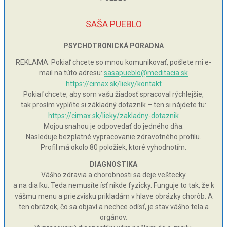
SAŠA PUEBLO
PSYCHOTRONICKÁ PORADNA
REKLAMA: Pokiaľ chcete so mnou komunikovať, pošlete mi e-
mail na túto adresu:
sasapueblo@meditacia.sk
https://cimax.sk/lieky/kontakt
Pokiaľ chcete, aby som vašu žiadosť spracoval rýchlejšie,
tak prosím vyplňte si základný dotazník – ten si nájdete tu:
https://cimax.sk/lieky/zakladny-dotaznik
Mojou snahou je odpovedať do jedného dňa.
Nasleduje bezplatné vypracovanie zdravotného profilu.
Profil má okolo 80 položiek, ktoré vyhodnotím.
DIAGNOSTIKA
Vášho zdravia a chorobnosti sa deje veštecky
a na diaľku. Teda nemusíte ísť nikde fyzicky. Funguje to tak, že k
vášmu menu a priezvisku prikladám v hlave obrázky chorôb. A
ten obrázok, čo sa objaví a nechce odísť, je stav vášho tela a
orgánov.