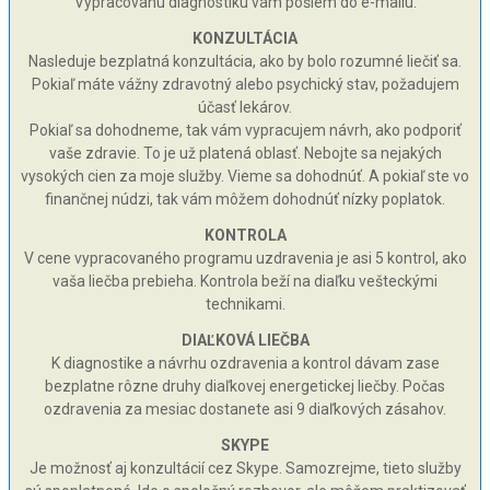
Vypracovanú diagnostiku vám pošlem do e-mailu.
KONZULTÁCIA
Nasleduje bezplatná konzultácia, ako by bolo rozumné liečiť sa.
Pokiaľ máte vážny zdravotný alebo psychický stav, požadujem
účasť lekárov.
Pokiaľ sa dohodneme, tak vám vypracujem návrh, ako podporiť
vaše zdravie. To je už platená oblasť. Nebojte sa nejakých
vysokých cien za moje služby. Vieme sa dohodnúť. A pokiaľ ste vo
finančnej núdzi, tak vám môžem dohodnúť nízky poplatok.
KONTROLA
V cene vypracovaného programu uzdravenia je asi 5 kontrol, ako
vaša liečba prebieha. Kontrola beží na diaľku vešteckými
technikami.
DIAĽKOVÁ LIEČBA
K diagnostike a návrhu ozdravenia a kontrol dávam zase
bezplatne rôzne druhy diaľkovej energetickej liečby. Počas
ozdravenia za mesiac dostanete asi 9 diaľkových zásahov.
SKYPE
Je možnosť aj konzultácií cez Skype. Samozrejme, tieto služby