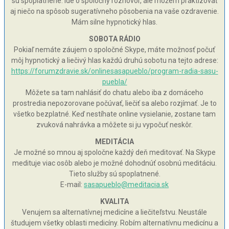
sú spoplatnené. Ide o spoločný rozhovor, ale môžem praktizovať
aj niečo na spôsob sugeratívneho pôsobenia na vaše ozdravenie.
Mám silne hypnotický hlas.
SOBOTA RÁDIO
Pokiaľ nemáte záujem o spoločné Skype, máte možnosť počuť
môj hypnotický a liečivý hlas každú druhú sobotu na tejto adrese:
https://forumzdravie.sk/onlinesasapueblo/program-radia-sasu-
puebla/
Môžete sa tam nahlásiť do chatu alebo iba z domáceho
prostredia nepozorovane počúvať, liečiť sa alebo rozjímať. Je to
všetko bezplatné. Keď nestíhate online vysielanie, zostane tam
zvuková nahrávka a môžete si ju vypočuť neskôr.
MEDITÁCIA
Je možné so mnou aj spoločne každý deň meditovať. Na Skype
medituje viac osôb alebo je možné dohodnúť osobnú meditáciu.
Tieto služby sú spoplatnené.
E-mail:
sasapueblo@meditacia.sk
KVALITA
Venujem sa alternatívnej medicíne a liečiteľstvu. Neustále
študujem všetky oblasti medicíny. Robím alternatívnu medicínu a