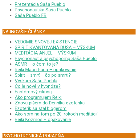
Prezentácia Saša Pueblo
Psychonautika Saša Pueblo
Saša Pueblo FB
NAJNOVŠIE ČLÁNKY
VEDOMIE SNOVEJ EXISTENCIE
SPIRIT KVANTOVANÁ DUŠA – VÝSKUM
MEDITÁCIA ANJEL – VÝSKUM
Psychonaut a psychopomp Saša Pueblo
ASMR – o čom to je?
Reiki Maori Paua – opakovanie
Spirit – smrť – čo po smrti?
Výskum Sašu Puebla
Čo je nové v hypnóze?
Fantómový čikung
Ako programujem Reiki
Znovu píšem do Denníka ezoterika
Ezoterik sa stal blogerom
Ako som na tom po 20. rokoch meditácií
Reiki Kozmos – opakovanie
PSYCHOTRONICKÁ PORADŇA