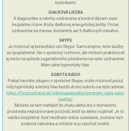
technikami.
DIAĽKOVÁ LIEČBA
K diagnostike a návrhu ozdravenia a kontrol dávam zase
bezplatne rôzne druhy diaľkovej energetickej liečby. Počas
ozdravenia za mesiac dostanete asi 9 diaľkových zásahov.
SKYPE
Je možnosť aj konzultácií cez Skype. Samozrejme, tieto služby
sú spoplatnené. Ide o spoločný rozhovor, ale môžem praktizovať
aj niečo na spôsob sugeratívneho pôsobenia na vaše ozdravenie.
Mám silne hypnotický hlas.
SOBOTA RÁDIO
Pokiaľ nemáte záujem o spoločné Skype, máte možnosť počuť
môj hypnotický a liečivý hlas každú druhú sobotu na tejto adrese:
https://forumzdravie.sk/onlinesasapueblo/program-radia-sasu-
puebla/
Môžete sa tam nahlásiť do chatu alebo iba z domáceho
prostredia nepozorovane počúvať, liečiť sa alebo rozjímať. Je to
všetko bezplatné. Keď nestíhate online vysielanie, zostane tam
zvuková nahrávka a môžete si ju vypočuť neskôr.