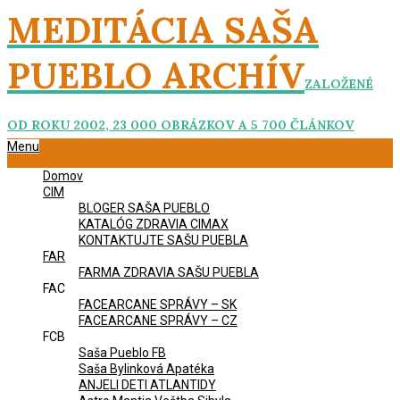
Skip
MEDITÁCIA SAŠA
to
content
PUEBLO ARCHÍV
ZALOŽENÉ
OD ROKU 2002, 23 000 OBRÁZKOV A 5 700 ČLÁNKOV
Primary
Menu
Navigation
Domov
Menu
CIM
BLOGER SAŠA PUEBLO
KATALÓG ZDRAVIA CIMAX
KONTAKTUJTE SAŠU PUEBLA
FAR
FARMA ZDRAVIA SAŠU PUEBLA
FAC
FACEARCANE SPRÁVY – SK
FACEARCANE SPRÁVY – CZ
FCB
Saša Pueblo FB
Saša Bylinková Apatéka
ANJELI DETI ATLANTIDY