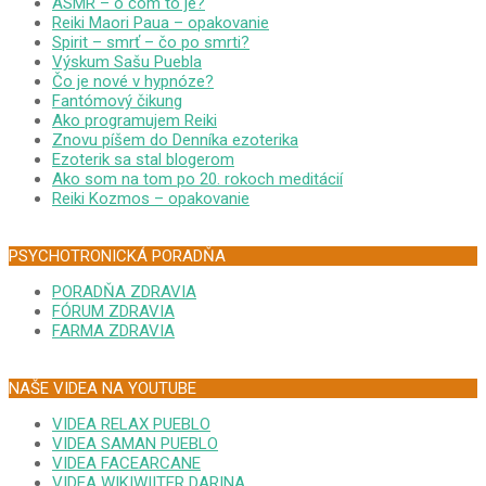
ASMR – o čom to je?
Reiki Maori Paua – opakovanie
Spirit – smrť – čo po smrti?
Výskum Sašu Puebla
Čo je nové v hypnóze?
Fantómový čikung
Ako programujem Reiki
Znovu píšem do Denníka ezoterika
Ezoterik sa stal blogerom
Ako som na tom po 20. rokoch meditácií
Reiki Kozmos – opakovanie
PSYCHOTRONICKÁ PORADŇA
PORADŇA ZDRAVIA
FÓRUM ZDRAVIA
FARMA ZDRAVIA
NAŠE VIDEA NA YOUTUBE
VIDEA RELAX PUEBLO
VIDEA SAMAN PUEBLO
VIDEA FACEARCANE
VIDEA WIKIWIITER DARINA