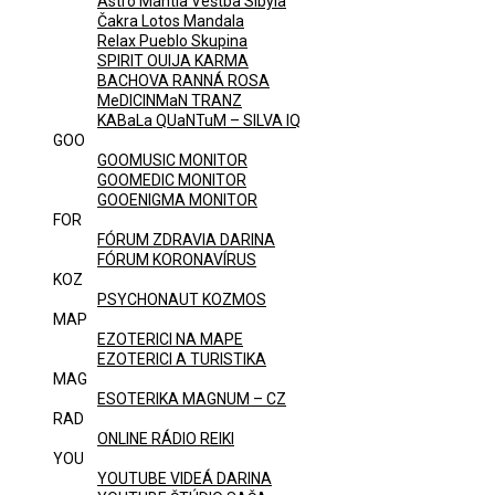
Astro Mantia Veštba Sibyla
Čakra Lotos Mandala
Relax Pueblo Skupina
SPIRIT OUIJA KARMA
BACHOVA RANNÁ ROSA
MeDICINMaN TRANZ
KABaLa QUaNTuM – SILVA IQ
GOO
GOOMUSIC MONITOR
GOOMEDIC MONITOR
GOOENIGMA MONITOR
FOR
FÓRUM ZDRAVIA DARINA
FÓRUM KORONAVÍRUS
KOZ
PSYCHONAUT KOZMOS
MAP
EZOTERICI NA MAPE
EZOTERICI A TURISTIKA
MAG
ESOTERIKA MAGNUM – CZ
RAD
ONLINE RÁDIO REIKI
YOU
YOUTUBE VIDEÁ DARINA