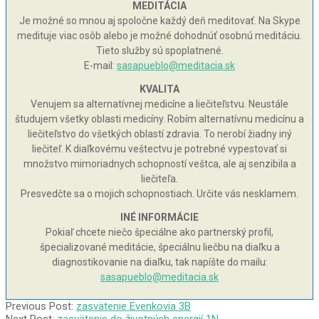
MEDITÁCIA
Je možné so mnou aj spoločne každý deň meditovať. Na Skype
medituje viac osôb alebo je možné dohodnúť osobnú meditáciu.
Tieto služby sú spoplatnené.
E-mail:
sasapueblo@meditacia.sk
KVALITA
Venujem sa alternatívnej medicíne a liečiteľstvu. Neustále
študujem všetky oblasti medicíny. Robím alternatívnu medicínu a
liečiteľstvo do všetkých oblastí zdravia. To nerobí žiadny iný
liečiteľ. K diaľkovému veštectvu je potrebné vypestovať si
množstvo mimoriadnych schopností veštca, ale aj senzibila a
liečiteľa.
Presvedčte sa o mojich schopnostiach. Určite vás nesklamem.
INÉ INFORMÁCIE
Pokiaľ chcete niečo špeciálne ako partnerský profil,
špecializované meditácie, špeciálnu liečbu na diaľku a
diagnostikovanie na diaľku, tak napíšte do mailu:
sasapueblo@meditacia.sk
2010-
Previous Post:
zasvätenie Evenkovia 3B
10-