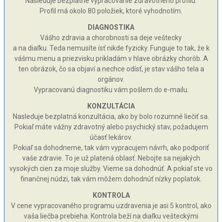
Nasleduje bezplatné vypracovanie zdravotného profilu.
Profil má okolo 80 položiek, ktoré vyhodnotím.
DIAGNOSTIKA
Vášho zdravia a chorobnosti sa deje veštecky
a na diaľku. Teda nemusíte ísť nikde fyzicky. Funguje to tak, že k
vášmu menu a priezvisku prikladám v hlave obrázky chorôb. A
ten obrázok, čo sa objaví a nechce odísť, je stav vášho tela a
orgánov.
Vypracovanú diagnostiku vám pošlem do e-mailu.
KONZULTÁCIA
Nasleduje bezplatná konzultácia, ako by bolo rozumné liečiť sa.
Pokiaľ máte vážny zdravotný alebo psychický stav, požadujem
účasť lekárov.
Pokiaľ sa dohodneme, tak vám vypracujem návrh, ako podporiť
vaše zdravie. To je už platená oblasť. Nebojte sa nejakých
vysokých cien za moje služby. Vieme sa dohodnúť. A pokiaľ ste vo
finančnej núdzi, tak vám môžem dohodnúť nízky poplatok.
KONTROLA
V cene vypracovaného programu uzdravenia je asi 5 kontrol, ako
vaša liečba prebieha. Kontrola beží na diaľku vešteckými