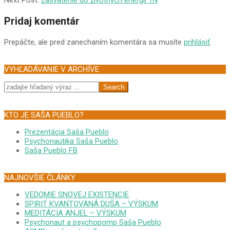
Next Post:
zasvätenie do životných energií 1N
10
Pridaj komentár
Prepáčte, ale pred zanechaním komentára sa musíte
prihlásiť
.
VYHĽADÁVANIE V ARCHÍVE
Search
KTO JE SAŠA PUEBLO?
Prezentácia Saša Pueblo
Psychonautika Saša Pueblo
Saša Pueblo FB
NAJNOVŠIE ČLÁNKY
VEDOMIE SNOVEJ EXISTENCIE
SPIRIT KVANTOVANÁ DUŠA – VÝSKUM
MEDITÁCIA ANJEL – VÝSKUM
Psychonaut a psychopomp Saša Pueblo