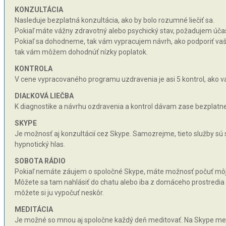
KONZULTÁCIA
Nasleduje bezplatná konzultácia, ako by bolo rozumné liečiť sa.
Pokiaľ máte vážny zdravotný alebo psychický stav, požadujem účas
Pokiaľ sa dohodneme, tak vám vypracujem návrh, ako podporiť vaše 
tak vám môžem dohodnúť nízky poplatok.
KONTROLA
V cene vypracovaného programu uzdravenia je asi 5 kontrol, ako va
DIAĽKOVÁ LIEČBA
K diagnostike a návrhu ozdravenia a kontrol dávam zase bezplatne 
SKYPE
Je možnosť aj konzultácií cez Skype. Samozrejme, tieto služby sú
hypnotický hlas.
SOBOTA RÁDIO
Pokiaľ nemáte záujem o spoločné Skype, máte možnosť počuť môj hy
Môžete sa tam nahlásiť do chatu alebo iba z domáceho prostredia n
môžete si ju vypočuť neskôr.
MEDITÁCIA
Je možné so mnou aj spoločne každý deň meditovať. Na Skype med