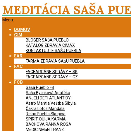
Skip
MEDITÁCIA SAŠA PU
to
content
Primary
Menu
Navigation
DOMOV
Menu
CIM
BLOGER SAŠA PUEBLO
KATALÓG ZDRAVIA CIMAX
KONTAKTUJTE SAŠU PUEBLA
FAR
FARMA ZDRAVIA SAŠU PUEBLA
FAC
FACEARCANE SPRÁVY – SK
FACEARCANE SPRÁVY – CZ
FCB
Saša Pueblo FB
Saša Bylinková Apatéka
ANJELI DETI ATLANTIDY
Astro Mantia Veštba Sibyla
Čakra Lotos Mandala
Relax Pueblo Skupina
SPIRIT OUIJA KARMA
BACHOVA RANNÁ ROSA
MeDICINMaN TRANZ