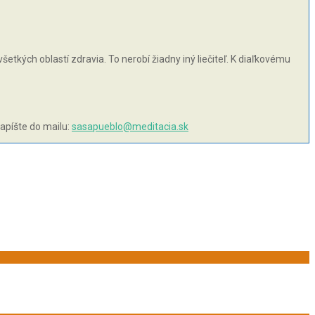
šetkých oblastí zdravia. To nerobí žiadny iný liečiteľ. K diaľkovému
napíšte do mailu:
sasapueblo@meditacia.sk