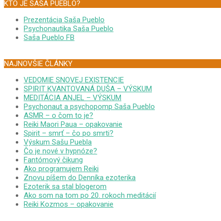
KTO JE SAŠA PUEBLO?
Prezentácia Saša Pueblo
Psychonautika Saša Pueblo
Saša Pueblo FB
NAJNOVŠIE ČLÁNKY
VEDOMIE SNOVEJ EXISTENCIE
SPIRIT KVANTOVANÁ DUŠA – VÝSKUM
MEDITÁCIA ANJEL – VÝSKUM
Psychonaut a psychopomp Saša Pueblo
ASMR – o čom to je?
Reiki Maori Paua – opakovanie
Spirit – smrť – čo po smrti?
Výskum Sašu Puebla
Čo je nové v hypnóze?
Fantómový čikung
Ako programujem Reiki
Znovu píšem do Denníka ezoterika
Ezoterik sa stal blogerom
Ako som na tom po 20. rokoch meditácií
Reiki Kozmos – opakovanie