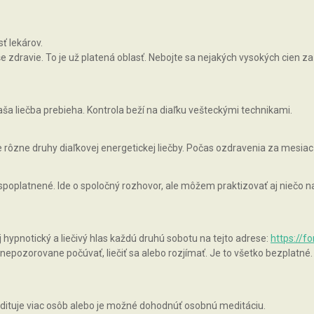
ť lekárov.
zdravie. To je už platená oblasť. Nebojte sa nejakých vysokých cien za 
ša liečba prebieha. Kontrola beží na diaľku vešteckými technikami.
rôzne druhy diaľkovej energetickej liečby. Počas ozdravenia za mesiac
 spoplatnené. Ide o spoločný rozhovor, ale môžem praktizovať aj niečo
pnotický a liečivý hlas každú druhú sobotu na tejto adrese:
https://f
epozorovane počúvať, liečiť sa alebo rozjímať. Je to všetko bezplatné.
ituje viac osôb alebo je možné dohodnúť osobnú meditáciu.