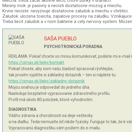
Miecha: treba zacat aktivne liecit, chore bunky v drahach.
Miesny mok: je pasivny a necisti dostatocne mozog a miechu.
Krvne rieciste: nevyzivuje dostatocne zaludok a miechu v chrbtici.
Zaludok: ulozena toxicita, zapalove procesy na zaludku. Vznikajuce 
Treba liecit zaludok a v nom bakterie a cely nervovy system. Mozem
SAŠA PUEBLO
PSYCHOTRONICKÁ PORADNA
REKLAMA: Pokiaľ chcete so mnou komunikovať, pošlete mi e-mail 
https://cimax.sk/lieky/kontakt
Pokiaľ chcete, aby som vašu žiadosť spracoval rýchlejšie,
tak prosím vyplňte si základný dotazník – ten si nájdete tu:
https://cimax.sk/lieky/zakladny-dotaznik
Mojou snahou je odpovedať do jedného dňa.
Nasleduje bezplatné vypracovanie zdravotného profilu.
Profil má okolo 80 položiek, ktoré vyhodnotím.
DIAGNOSTIKA
Vášho zdravia a chorobnosti sa deje veštecky
a na diaľku. Teda nemusíte ísť nikde fyzicky. Funguje to tak, že k 
Vypracovanú diagnostiku vám pošlem do e-mailu.