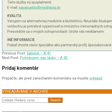
Tieto služby sú spoplatnené.
E-mail:
sasapueblo@meditacia.sk
KVALITA
Venujem sa alternatívnej medicíne a liečiteľstvu. Neustále študujem 
veštectvu je potrebné vypestovať si množstvo mimoriadnych schopnos
Presvedčte sa o mojich schopnostiach. Určite vás nesklamem.
INÉ INFORMÁCIE
Pokiaľ chcete niečo špeciálne ako partnerský profil, špecializované
2004-
Previous Post:
žalúdok – A 41
02-
Next Post:
Potrebujem viac lásky – A 42
24
Pridaj komentár
Prepáčte, ale pred zanechaním komentára sa musíte
prihlásiť
.
VYHĽADÁVANIE V ARCHÍVE
Search