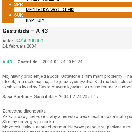
SPR
MEDITATION WORLD REIKI
SUK
KAPITOLY
Gastritida – A 43
Autor:
SAŠA PUEBLO
24. februára 2004
A 43
– Gastritida –
2004-02-24 20:50:24
Moj hlavny problemje zaludok. Ustavicne s nim mam problemy – napr. 
utorok) ma stale napina, a to je uz vyse tyzdna. Ked ma boli zalud
vznik vela kyseliny. Casto mavam kyselinu, v rodine mame zaludocn
Saša Pueblo – Gastritida –
2004-02-24 20:51:17
Zdravotna diagnostika
Velky mozog: nervove drahy a nervstvo treba liecit a dosiahnut vys
Stredny mozog: v poriadku
Mozocek: tlaky a nepriechodnost. Nervove prepoje su pasivne a mozo