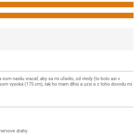
som nasilu vracať, aby sa mi uľavilo, od vtedy (to bolo asi v
ko som vysoká (175 cm), tak ho mam dlhsi a uzsi a z toho dovodu mi
nervove drahy.