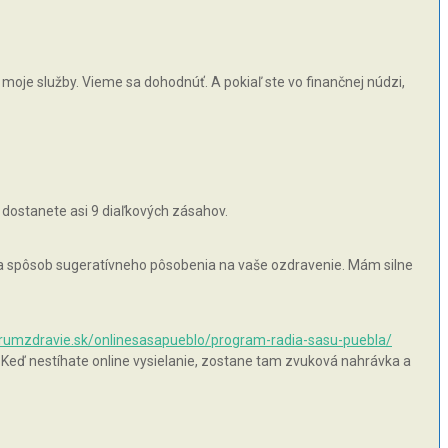
moje služby. Vieme sa dohodnúť. A pokiaľ ste vo finančnej núdzi,
 dostanete asi 9 diaľkových zásahov.
 na spôsob sugeratívneho pôsobenia na vaše ozdravenie. Mám silne
orumzdravie.sk/onlinesasapueblo/program-radia-sasu-puebla/
 Keď nestíhate online vysielanie, zostane tam zvuková nahrávka a