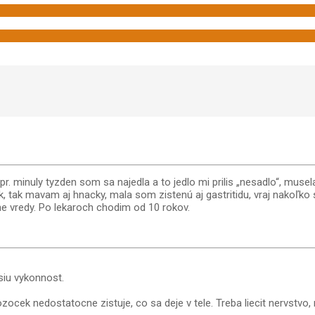
minuly tyzden som sa najedla a to jedlo mi prilis „nesadlo“, musela 
ok, tak mavam aj hnacky, mala som zistenú aj gastritidu, vraj nakoľ
e vredy. Po lekaroch chodim od 10 rokov.
siu vykonnost.
cek nedostatocne zistuje, co sa deje v tele. Treba liecit nervstvo, 