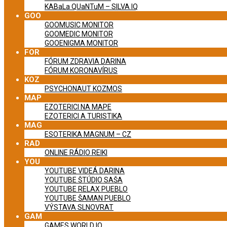
KABaLa QUaNTuM – SILVA IQ
GOO
GOOMUSIC MONITOR
GOOMEDIC MONITOR
GOOENIGMA MONITOR
FOR
FÓRUM ZDRAVIA DARINA
FÓRUM KORONAVÍRUS
KOZ
PSYCHONAUT KOZMOS
MAP
EZOTERICI NA MAPE
EZOTERICI A TURISTIKA
MAG
ESOTERIKA MAGNUM – CZ
RAD
ONLINE RÁDIO REIKI
YOU
YOUTUBE VIDEÁ DARINA
YOUTUBE ŠTÚDIO SAŠA
YOUTUBE RELAX PUEBLO
YOUTUBE ŠAMAN PUEBLO
VÝSTAVA SLNOVRAT
GAM
GAMES WORLD IQ