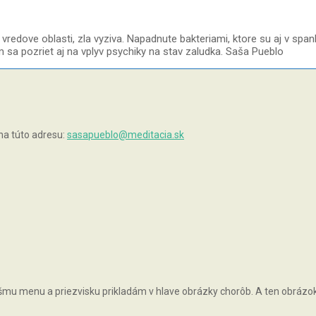
vredove oblasti, zla vyziva. Napadnute bakteriami, ktore su aj v spa
 sa pozriet aj na vplyv psychiky na stav zaludka. Saša Pueblo
na túto adresu:
sasapueblo@meditacia.sk
vášmu menu a priezvisku prikladám v hlave obrázky chorôb. A ten obrázok, 