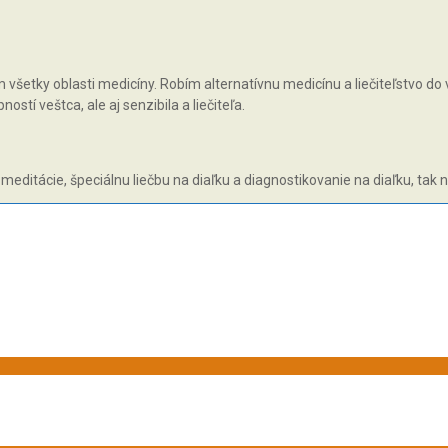
všetky oblasti medicíny. Robím alternatívnu medicínu a liečiteľstvo do v
tí veštca, ale aj senzibila a liečiteľa.
 meditácie, špeciálnu liečbu na diaľku a diagnostikovanie na diaľku, tak 