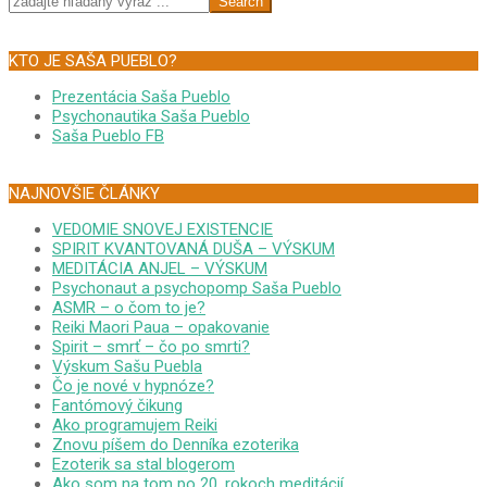
KTO JE SAŠA PUEBLO?
Prezentácia Saša Pueblo
Psychonautika Saša Pueblo
Saša Pueblo FB
NAJNOVŠIE ČLÁNKY
VEDOMIE SNOVEJ EXISTENCIE
SPIRIT KVANTOVANÁ DUŠA – VÝSKUM
MEDITÁCIA ANJEL – VÝSKUM
Psychonaut a psychopomp Saša Pueblo
ASMR – o čom to je?
Reiki Maori Paua – opakovanie
Spirit – smrť – čo po smrti?
Výskum Sašu Puebla
Čo je nové v hypnóze?
Fantómový čikung
Ako programujem Reiki
Znovu píšem do Denníka ezoterika
Ezoterik sa stal blogerom
Ako som na tom po 20. rokoch meditácií