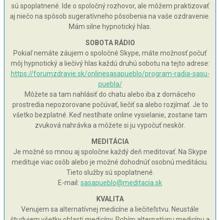
sú spoplatnené. Ide o spoločný rozhovor, ale môžem praktizovať
aj niečo na spôsob sugeratívneho pôsobenia na vaše ozdravenie.
Mám silne hypnotický hlas.
SOBOTA RÁDIO
Pokiaľ nemáte záujem o spoločné Skype, máte možnosť počuť
môj hypnotický a liečivý hlas každú druhú sobotu na tejto adrese:
https://forumzdravie.sk/onlinesasapueblo/program-radia-sasu-
puebla/
Môžete sa tam nahlásiť do chatu alebo iba z domáceho
prostredia nepozorovane počúvať, liečiť sa alebo rozjímať. Je to
všetko bezplatné. Keď nestíhate online vysielanie, zostane tam
zvuková nahrávka a môžete si ju vypočuť neskôr.
MEDITÁCIA
Je možné so mnou aj spoločne každý deň meditovať. Na Skype
medituje viac osôb alebo je možné dohodnúť osobnú meditáciu.
Tieto služby sú spoplatnené.
E-mail:
sasapueblo@meditacia.sk
KVALITA
Venujem sa alternatívnej medicíne a liečiteľstvu. Neustále
študujem všetky oblasti medicíny. Robím alternatívnu medicínu a