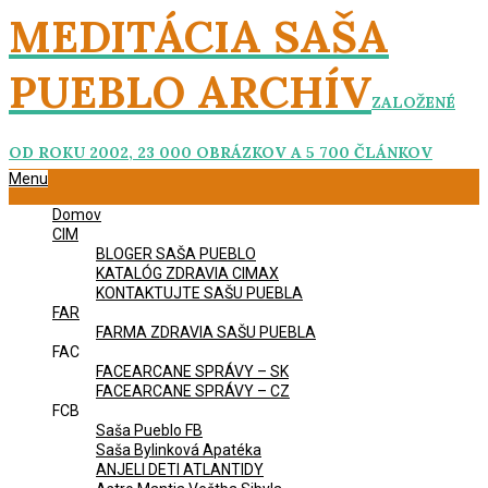
Skip
MEDITÁCIA SAŠA
to
content
PUEBLO ARCHÍV
ZALOŽENÉ
OD ROKU 2002, 23 000 OBRÁZKOV A 5 700 ČLÁNKOV
Primary
Menu
Navigation
Domov
Menu
CIM
BLOGER SAŠA PUEBLO
KATALÓG ZDRAVIA CIMAX
KONTAKTUJTE SAŠU PUEBLA
FAR
FARMA ZDRAVIA SAŠU PUEBLA
FAC
FACEARCANE SPRÁVY – SK
FACEARCANE SPRÁVY – CZ
FCB
Saša Pueblo FB
Saša Bylinková Apatéka
ANJELI DETI ATLANTIDY