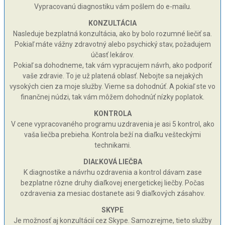
Vypracovanú diagnostiku vám pošlem do e-mailu.
KONZULTÁCIA
Nasleduje bezplatná konzultácia, ako by bolo rozumné liečiť sa.
Pokiaľ máte vážny zdravotný alebo psychický stav, požadujem
účasť lekárov.
Pokiaľ sa dohodneme, tak vám vypracujem návrh, ako podporiť
vaše zdravie. To je už platená oblasť. Nebojte sa nejakých
vysokých cien za moje služby. Vieme sa dohodnúť. A pokiaľ ste vo
finančnej núdzi, tak vám môžem dohodnúť nízky poplatok.
KONTROLA
V cene vypracovaného programu uzdravenia je asi 5 kontrol, ako
vaša liečba prebieha. Kontrola beží na diaľku vešteckými
technikami.
DIAĽKOVÁ LIEČBA
K diagnostike a návrhu ozdravenia a kontrol dávam zase
bezplatne rôzne druhy diaľkovej energetickej liečby. Počas
ozdravenia za mesiac dostanete asi 9 diaľkových zásahov.
SKYPE
Je možnosť aj konzultácií cez Skype. Samozrejme, tieto služby