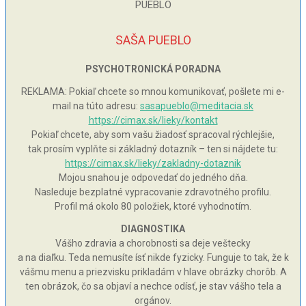
SAŠA PUEBLO
PSYCHOTRONICKÁ PORADNA
REKLAMA: Pokiaľ chcete so mnou komunikovať, pošlete mi e-
mail na túto adresu:
sasapueblo@meditacia.sk
https://cimax.sk/lieky/kontakt
Pokiaľ chcete, aby som vašu žiadosť spracoval rýchlejšie,
tak prosím vyplňte si základný dotazník – ten si nájdete tu:
https://cimax.sk/lieky/zakladny-dotaznik
Mojou snahou je odpovedať do jedného dňa.
Nasleduje bezplatné vypracovanie zdravotného profilu.
Profil má okolo 80 položiek, ktoré vyhodnotím.
DIAGNOSTIKA
Vášho zdravia a chorobnosti sa deje veštecky
a na diaľku. Teda nemusíte ísť nikde fyzicky. Funguje to tak, že k
vášmu menu a priezvisku prikladám v hlave obrázky chorôb. A
ten obrázok, čo sa objaví a nechce odísť, je stav vášho tela a
orgánov.