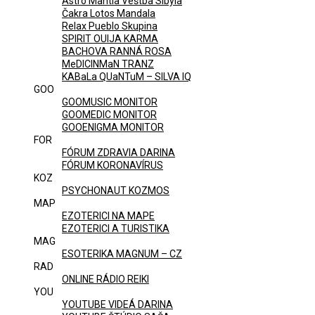
Astro Mantia Veštba Sibyla
Čakra Lotos Mandala
Relax Pueblo Skupina
SPIRIT OUIJA KARMA
BACHOVA RANNÁ ROSA
MeDICINMaN TRANZ
KABaLa QUaNTuM – SILVA IQ
GOO
GOOMUSIC MONITOR
GOOMEDIC MONITOR
GOOENIGMA MONITOR
FOR
FÓRUM ZDRAVIA DARINA
FÓRUM KORONAVÍRUS
KOZ
PSYCHONAUT KOZMOS
MAP
EZOTERICI NA MAPE
EZOTERICI A TURISTIKA
MAG
ESOTERIKA MAGNUM – CZ
RAD
ONLINE RÁDIO REIKI
YOU
YOUTUBE VIDEÁ DARINA