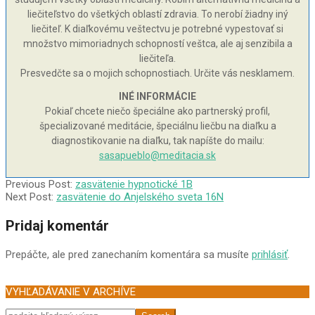
liečiteľstvo do všetkých oblastí zdravia. To nerobí žiadny iný
liečiteľ. K diaľkovému veštectvu je potrebné vypestovať si
množstvo mimoriadnych schopností veštca, ale aj senzibila a
liečiteľa.
Presvedčte sa o mojich schopnostiach. Určite vás nesklamem.
INÉ INFORMÁCIE
Pokiaľ chcete niečo špeciálne ako partnerský profil,
špecializované meditácie, špeciálnu liečbu na diaľku a
diagnostikovanie na diaľku, tak napíšte do mailu:
sasapueblo@meditacia.sk
2010-
Previous Post:
zasvätenie hypnotické 1B
10-
Next Post:
zasvätenie do Anjelského sveta 16N
10
Pridaj komentár
Prepáčte, ale pred zanechaním komentára sa musíte
prihlásiť
.
VYHĽADÁVANIE V ARCHÍVE
Search